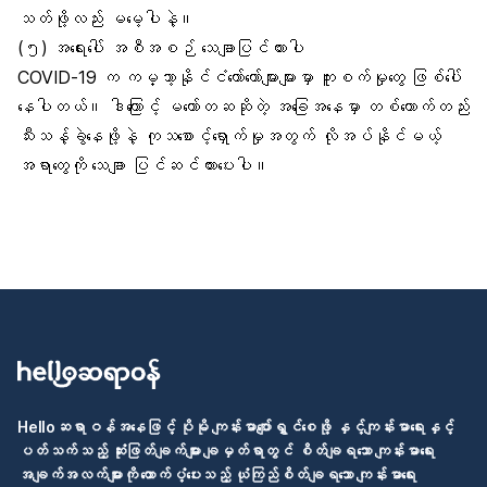
သတ်ဖို့လည်း မမေ့ပါနဲ့။
(၅) အရေးပေါ် အစီအစဉ် သေချာပြင်ထားပါ
COVID-19 က ကမ္ဘာ့နိုင်ငံတော်တော်များများမှာ ကူးစက်မှုတွေ ဖြစ်ပေါ်
နေပါတယ်။ ဒါကြောင့် မတော်တဆဆိုတဲ့ အခြေအနေမှာ တစ်ယောက်တည်း
သီးသန့်ခွဲနေဖို့နဲ့
ကုသစောင့်ရှောက်မှု
အတွက် လိုအပ်နိုင်မယ့်
အရာတွေကို သေချာ ပြင်ဆင်ထားပေးပါ။
Helloဆရာဝန်အနေဖြင့် ပိုမို ကျန်းမာပျော်ရွှင်စေဖို့ နှင့်ကျန်းမာရေးနှင့်
ပတ်သက်သည့် ဆုံးဖြတ်ချက်များ ချမှတ်ရာတွင် စိတ်ချရသော ကျန်းမာရေး
အချက်အလက်များကို ထောက်ပံ့ပေးသည့် ယုံကြည်စိတ်ချရသော ကျန်းမာရေး