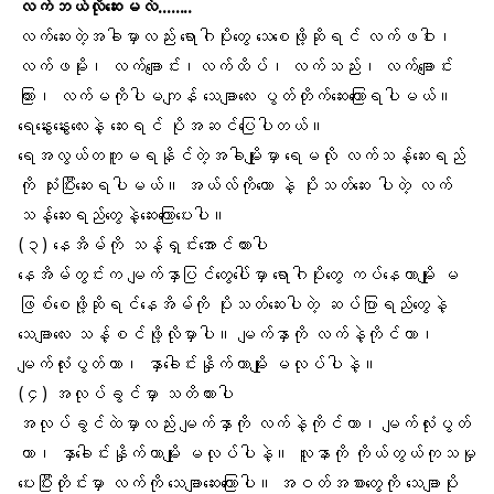
လက်ဘယ်လိုဆေးမလဲ……..
လက်ဆေးတဲ့အခါမှာလည်း ရောဂါပိုးတွေ သေစေဖို့ဆိုရင် လက်ဖဝါး၊
လက်ဖမိုး၊ လက်ချောင်း၊လက်ထိပ်၊ လက်သည်း၊ လက်ချောင်း
ကြား၊ လက်မကိုပါမကျန် သေချာလေး ပွတ်တိုက်ဆေးကြောရပါမယ်။
ရေနွေးနွေးလေးနဲ့ ဆေးရင် ပိုအဆင်ပြေပါတယ်။
ရေအလွယ်တကူမရနိုင်တဲ့အခါမျိုးမှာ ရေမလို
လက်သန့်ဆေးရည်
ကို သုံးပြီးဆေးရပါမယ်။ အယ်လ်ကိုဟော နဲ့ ပိုးသတ်ဆေး ပါတဲ့ လက်
သန့်ဆေးရည်တွေနဲ့ဆေးကြောပေးပါ။
(၃)
နေအိမ်
ကို သန့်ရှင်းအောင်ထားပါ
နေအိမ်တွင်းက မျက်နှာပြင်တွေပေါ်မှာ ရောဂါပိုးတွေ ကပ်နေတာမျိုး မ
ဖြစ်စေဖို့ဆိုရင်နေအိမ်ကို
ပိုးသတ်ဆေး
ပါတဲ့ ဆပ်ပြာရည်တွေနဲ့
သေချာလေး သန့်စင်ဖို့လိုမှာပါ။ မျက်နှာကို လက်နဲ့ကိုင်တာ၊
မျက်လုံးပွတ်တာ
၊ နှာခေါင်းနှိုက်တာမျိုး မလုပ်ပါနဲ့။
(၄)
အလုပ်ခွင်
မှာ သတိထားပါ
အလုပ်ခွင်ထဲမှာလည်း မျက်နှာကို လက်နဲ့ကိုင်တာ၊ မျက်လုံးပွတ်
တာ၊ နှာခေါင်းနှိုက်တာမျိုး မလုပ်ပါနဲ့။ လူနာကို ကိုယ်တွယ်ကုသမှု
ပေးပြီးတိုင်းမှာ လက်ကို သေချာဆေးကြောပါ။
အဝတ်အစားတွေ
ကို သေချာပိုး