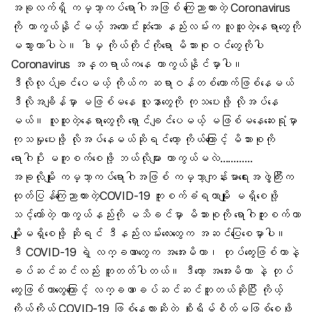
အခုလက်ရှိ ကမ္ဘာ့ကပ်ရောဂါအဖြစ် ကြေညာထားတဲ့ Coronavirus
ကို ကာကွယ်နိုင်မယ့် အကောင်းဆုံးသော နည်းလမ်းက
လူထူတဲ့နေရာတွေ
ကို
မသွားတာပါပဲ။ ဒါမှ ကိုယ်တိုင်ကိုရော
မိသားစုဝင်တွေ
ကိုပါ
Coronavirus
အန္တရာယ်ကနေ ကာကွယ်နိုင်မှာပါ။
ဒီလိုလုပ်ချင်ပေမယ့် ကိုယ်က
ဆရာဝန်
တစ်ယောက်ဖြစ်နေမယ်
ဒီလိုအချိန်မှာ မဖြစ်မနေ လူနာတွေကို ကုသပေးဖို့ လိုအပ်နေ
မယ်။ လူထူတဲ့နေရာတွေကို ရှောင်ချင်ပေမယ့် မဖြစ်မနေဆေးရုံမှာ
ကုသမှုပေးဖို့ လိုအပ်နေမယ်ဆိုရင်တော့ ကိုယ်ကြောင့် မိသားစုကို
ရောဂါပိုး မကူစက်စေဖို့ ဘယ်လိုများ ကာကွယ်မလဲ…………
အခုလိုမျိုး ကမ္ဘာ့ကပ်ရောဂါအဖြစ် ကမ္ဘာ့ကျန်းမာရေးအဖွဲ့ကြီးက
ထုတ်ပြန်ကြေညာထားတဲ့
COVID-19
ကူးစက်ခံရတာမျိုး မရှိစေဖို့
သင့်တော်တဲ့ ကာကွယ်နည်းကို မသိခင်မှာ မိသားစုကို ရောဂါကူးစက်တာ
မျိုးမရှိစေဖို့ ဆိုရင် ဒီနည်းလမ်းလေးတွေက အဆင်ပြေစေမှာပါ။
ဒီ COVID-19 ရဲ့ လက္ခဏာတွေက
အအေးမိ
တာ၊ တုပ်ကွေးဖြစ်တာနဲ့
ခပ်ဆင်ဆင်လည်း တူတတ်ပါတယ်။ ဒီတော့ အအေးမိတာ နဲ့
တုပ်
ကွေး
ဖြစ်တာတွေကြောင့် လက္ခဏာခပ်ဆင်ဆင်တူတယ်ဆိုပြီး ကိုယ့်
ကိုယ်ကိုယ် COVID-19 ဖြစ်နေလားဆိုတဲ့ စိုးရိမ်စိတ်မဖြစ်စေဖို့