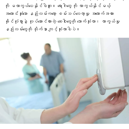
ကို မကာကွယ်ပေးနိုင်ပါဘူး။ ရောဂါတွေ ကို ကာကွယ်နိုင်မယ့်
အကောင်းဆုံးသော နည်းလမ်းကတော့ စမ်းသပ်လေလာ့မှု အထောက်အထား
ခိုင်လုံစွာနဲ့ လုပ်ဆောင်ထားတဲ့
ဆေးဝါးတွေ
ကို သောက်သုံးတာ၊ ကာကွယ်မှု
နည်းလမ်းတွေကို လိုက်နာ ကျင့်သုံးတာပါပဲ။