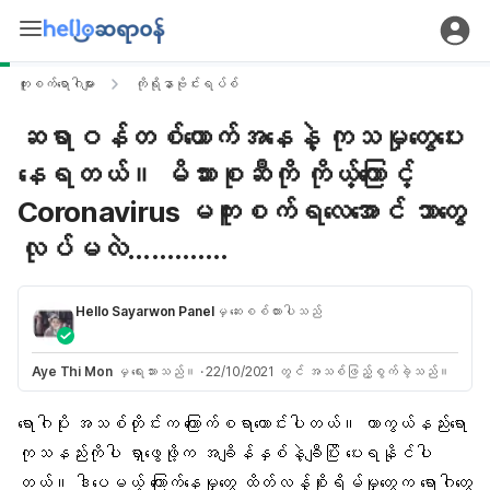
ကူးစက်ရောဂါများ
ကိုရိုနာဗိုင်းရပ်စ်
ဆရာဝန်တစ်ယောက်အနေနဲ့ ကုသမှုတွေပေး
နေရတယ်။ မိသားစုဆီကို ကိုယ့်ကြောင့်
Coronavirus မကူးစက်ရလေအောင် ဘာတွေ
လုပ်မလဲ………….
Hello Sayarwon Panel
မှ ဆေးစစ်ထားပါသည်
Aye Thi Mon
မှ ရေးသားသည်။
·
22/10/2021 တွင် အသစ်ဖြည့်စွက်ခဲ့သည်။
ရောဂါပိုး
အသစ်တိုင်းက ကြောက်စရာကောင်းပါတယ်။
ကာကွယ်နည်း
ရော
ကုသနည်းကိုပါ ရှာဖွေဖို့က အချိန်နှစ်နဲ့ချီပြိး ပေးရနိုင်ပါ
တယ်။ ဒါပေမယ့် ကြောက်နေမှုတွေ ထိတ်လန့်စိုးရိမ်မှုတွေက ရောဂါတွေ