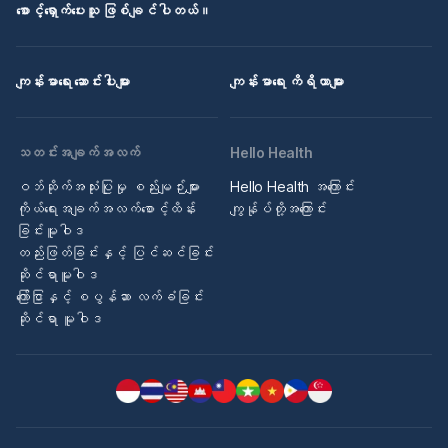
စောင့်ရှောက်ပေးသူ ဖြစ်ချင်ပါတယ်။
ကျန်းမာရေး ဆောင်းပါးများ
ကျန်းမာရေး ကိရိယာများ
သတင်းအချက်အလက်
Hello Health
ဝဘ်ဆိုက်အသုံးပြုမှု စည်းမျဉ်းများ
Hello Health အကြောင်း
ကိုယ်ရေးအချက်အလက်စောင့်ထိန်း
ကျွန်ုပ်တို့အကြောင်း
ခြင်းမူဝါဒ
တည်းဖြတ်ခြင်းနှင့် ပြင်ဆင်ခြင်း
ဆိုင်ရာမူဝါဒ
ကြော်ငြာနှင့် စပွန်ဆာ လက်ခံခြင်း
ဆိုင်ရာ မူဝါဒ