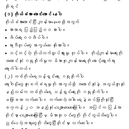
ဆိုရင်
(၁)
ကိုယ်ခံအား
ကောင်းအောင် နေပါ
ကိုယ်ခံအားကောင်းပြီး ကျန်းမာနေစေဖို့အတွက်
• အာဟာရ ပြည့်ပြည့်ဝဝ စားပါ။
•
အိပ်ရေးဝဝအိပ်
ပါ။
• ရာသီတုပ်ကွေး
ကာကွယ်ဆေး
ထိုးထားပါ။
• သင့်တင့်တဲ့
ကိုယ်လက်လှုပ်ရှားမှု
လုပ်ပါ။ ကိုယ့်ကျန်းမာရေးကို
အကောင်းဆုံး ဂရုစိုက်မှုက မိသားစု ကျန်းမာရေးကို စောင့်ရှောက်ရာ
ရောက်ပါတယ်။
(၂)
တစ်ကိုယ်ရေသန့်ရှင်းရေး
ဂရုစိုက်ပါ
ရောဂါပိုးတွေ ကူးစက်ခံရမှုကို ကာကွယ်ဖို့ အကောင်းဆုံးနဲ့ အလွယ်ကူဆုံး
နည်းလမ်းက တစ်ကိုယ်ရေ သန့်ရှင်းရေးကို ဂရုစိုက်ပါ။
မကြာခဏ
လက်ဆေးပါ
။ လက်ဆေးတဲ့အခါ
ရေနဲ့ဆပ်ပြာ
ကိုသုံးပြီး
စက္ကန့် ၂၀ အနည်းဆုံး သေချာလေးဆေးကြောပါ။ အပြင်က ပြန်လာ
တိုင်းမှာ သေချာဆေးကြောပြီးမှ မိသားစုဝင်တွေကို ကိုင်တွယ်ထိတွေ့ပါ။
ညစ်ပေတဲ့အရာတွေကို ထိတွေ့ပြီးတိုင်းမှာ လက်ဆေးပါ။