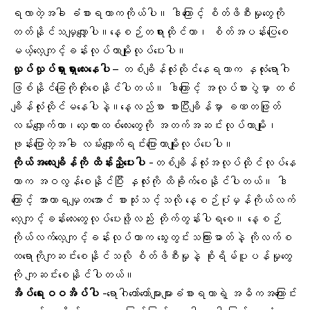
ရလာတဲ့အခါ ခံစားရတာကကိုယ်ပါ။ ဒါကြောင့် စိတ်ဖိစီးမှုတွေကို
တတ်နိုင်သမျှလျှော့ပါ။နေ့စဉ်
တရားထိုင်တာ
၊ စိတ်အပန်းပြေစေ
မယ့်လေ့ကျင့်ခန်းလုပ်တာမျိုးလုပ်ပေးပါ။
လှုပ်လှုပ်ရှားရှားလေးနေပါ
– တစ်ချိန်လုံးထိုင်နေရတာက နှလုံးရောဂါ
ဖြစ်နိုင်ခြေကိုတိုးစေနိုင်ပါတယ်။ ဒါကြောင့် အလုပ်စားပွဲမှာ တစ်
ချိန်လုံးထိုင်မနေပါနဲ့။နေ့လည်စာ စားပြီးချိန်မှာ ခဏတဖြုတ်
လမ်းလျှောက်တာ၊လှေကားထစ်လေးတွေကို အတက်အဆင်းလုပ်တာမျိုး၊
ဖုန်းပြောတဲ့အခါ လမ်းလျှောက်ရင်းပြောတာမျိုးလုပ်ပေးပါ။
ကိုယ်အလေးချိန်
ကို ထိန်းညှိပေးပါ
-တစ်ချိန်လုံးအလုပ်ထိုင်လုပ်နေ
တာက အဝလွန်စေနိုင်ပြီး နှလုံးကို ထိခိုက်စေနိုင်ပါတယ်။ ဒါ
ကြောင့် အာဟာရမျှတအောင် စားသုံးသင့်သလို နေ့စဉ်ပုံမှန်ကိုယ်လက်
လေ့ကျင့်ခန်းလေးတွေလုပ်ပေးဖို့လည်း တိုက်တွန်းပါရစေ။ နေ့စဉ်
ကိုယ်လက်လေ့ကျင့်ခန်းလုပ်တာက သွေးတွင်းသကြားဓာတ်နဲ့ ကိုလက်စ
ထရောကိုကျဆင်းစေနိုင်သလို စိတ်ဖိစီးမှုနဲ့ စိုးရိမ်ပူပန်မှုတွေ
ကို ကျဆင်းစေနိုင်ပါတယ်။
အိပ်ရေးဝဝအိပ်ပါ
-ရောဂါတော်တော်များများခံစားရတာရဲ့ အဓိကအကြောင်း