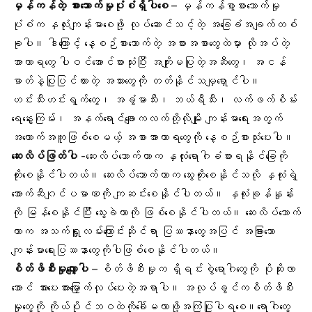
မှန်ကန်တဲ့ စားသောက်မှုပုံစံရှိပါစေ
– မှန်ကန်စွာစားသောက်မှု
ပုံစံက နှလုံးကျန်းမာစေဖို့ လုပ်ဆောင်သင့်တဲ့ အခြေခံအချက်တစ်
ခုပါ။ ဒါကြောင့် နေ့စဉ်စားသောက်တဲ့ အစားအစာတွေထဲမှာ လိုအပ်တဲ့
အာဟာရတွေ
ပါဝင်အောင်စားသုံးပြီး အကျိုးမပြုတဲ့အဆီတွေ၊ အငန်
ဓာတ်နဲ့ပြုပြင်ထားတဲ့ အသားတွေကို တတ်နိုင်သမျှရှောင်ပါ။
ဟင်းသီးဟင်းရွက်တွေ၊ အခွံမာသီး၊ ဘယ်ရီသီး၊
လက်ဖက်စိမ်း
ရေနွေးကြမ်း
၊ အနက်ရောင်ချောကလက်တို့လိုမျိုး ကျန်းမာရေးအတွက်
အထောက်အကူဖြစ်စေမယ့် အစာအာဟာရတွေကို နေ့စဉ်စားသုံးပေးပါ။
ဆေးလိပ်ဖြတ်ပါ
-ဆေးလိပ်သောက်တာက နှလုံးရောဂါခံစားရနိုင်ခြေကို
တိုးစေနိုင်ပါတယ်။ ဆေးလိပ်သောက်တာက
သွေးတိုး
စေနိုင်သလို နှလုံးရဲ့
အောက်ဆီဂျင်ပမာဏကို ကျဆင်းစေနိုင်ပါတယ်။ နှလုံးခုန်နှုန်း
ကို မြန်စေနိုင်ပြီး သွေးခဲတာကို ဖြစ်စေနိုင်ပါတယ်။ ဆေးလိပ်သောက်
တာက
အသက်ရှူလမ်းကြောင်း
ဆိုင်ရာ ပြဿနာတွေအပြင် အခြားသော
ကျန်းမာရေးပြဿနာတွေကိုပါဖြစ်စေနိုင်ပါတယ်။
စိတ်ဖိစီးမှုလျှော့ပါ
– စိတ်ဖိစီးမှုက ရှိရင်းစွဲရောဂါတွေကို ပိုဆိုးလာ
အောင် အားပေးအားမြှောက်လုပ်ပေးတဲ့အရာပါ။ အလုပ်ခွင်ကစိတ်ဖိစီး
မှုတွေကို ကိုယ်ပိုင်ဘဝထဲကိုခေါ်မလာဖို့အကြံပြုပါရစေ။ရောဂါတွေ