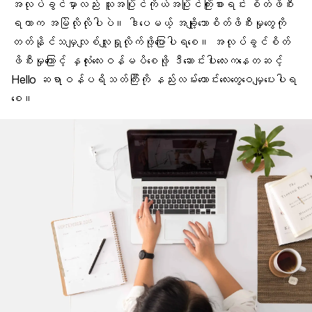
အလုပ်ခွင်မှာလည်း သူအပြိုင်ကိုယ်အပြိုင်ကြိုးစားရင်း စိတ်ဖိစီး
ရတာက အမြဲလိုလိုပါပဲ။ ဒါပေမယ့် အချို့သောစိတ်ဖိစီးမှုတွေကို
တတ်နိုင်သမျှလျစ်လျူရှုလိုက်ဖို့ပြောပါရစေ။ အလုပ်ခွင်စိတ်
ဖိစီးမှုကြောင့် နှလုံးလေးဝန်မပိစေဖို့ ဒီဆောင်းပါးလေးကနေတဆင့်
Hello ဆရာဝန်ပရိသတ်ကြီးကို နည်းလမ်းကောင်းလေးတွေဝေမျှပေးပါရ
စေ။