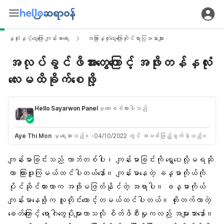
နှလုံးနှင့်သွေးကြော ကျန်းမာရေး
အခြားနှလုံးသွေးကြောဆိုင်ရာပြဿနာများ
အလုပ်ခွင်ဖိအားတွေကြောင့် အဖိုးတန်နှလုံး
လေးမထိခိုက်စေဖို့
Hello Sayarwon Panel
မှ ဆေးစစ်ထားပါသည်
Aye Thi Mon
မှ ရေးသားသည်။
·
04/10/2022 တွင် အသစ်ဖြည့်စွက်ခဲ့သည်။
ကျန်းမာခြင်းသည် လာဘ်တစ်ပါး၊
ကျန်းမာခြင်း
ကို ရွှေပေးလို့မရဆို
တာ ကြားဖူးကြမယ်ထင်ပါတယ်နော်။ ကျန်းမာနေတဲ့
ခန္ဓာကိုယ်
ကို
ပိုင်ဆိုင်ထားတာက အဖိုးမဖြတ်နိုင်တဲ့ အရာပါ။ ခန္ဓာကိုယ်
ကျန်းမာနေဖို့က လူတိုင်းတောင့်တမယ်ထင်ပါတယ်။ တိုးတက်လာတဲ့
ခေတ်ကြောင့် ရောဂါတွေပိုများလာသလို
စိတ်ဖိစီးမှု
ကလည်း အများသားနော်။