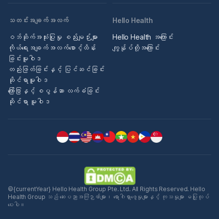
သတင်းအချက်အလက်
Hello Health
ဝဘ်ဆိုက်အသုံးပြုမှု စည်းမျဉ်းများ
Hello Health အကြောင်း
ကိုယ်ရေးအချက်အလက်စောင့်ထိန်း
ကျွန်ုပ်တို့အကြောင်း
ခြင်းမူဝါဒ
တည်းဖြတ်ခြင်းနှင့် ပြင်ဆင်ခြင်း
ဆိုင်ရာမူဝါဒ
ကြော်ငြာနှင့် စပွန်ဆာ လက်ခံခြင်း
ဆိုင်ရာ မူဝါဒ
©{currentYear} Hello Health Group Pte. Ltd. All Rights Reserved. Hello
Health Group သည် ဆေးပညာအကြံဉာဏ်များ၊ ရောဂါရှာဖွေမှုများနှင့် ကုသမှုများ မပြုလုပ်
ပေးပါ။