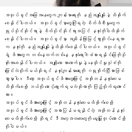
အလုပ်ခွင်အခြေအနေတွေက ကျန်းမာရေးကို နည်းအမျိုးမျိုးနဲ့ ထိခိုက်
စေနိုင်ပါတယ်။ အလုပ်ခွင်မှာတွေ့ကြုံရတဲ့ စိတ်ဖိစီးမှုတွေက
ရုပ်ပိုင်းဆိုင်ရာ
နဲ့ စိတ်ပိုင်းဆိုင်ရာအပြင်
နှလုံး
ကိုပါထိခိုက်
စေနိုင်ပါတယ်။ အလုပ်ခွင်မှာ အချိန်ကြာမြင့်စွာထိုင်နေရတာ
က နှလုံးကို နည်းအမျိုးမျိုးနဲ့ထိခိုက်စေနိုင်ပါတယ်။ အလုပ်ခွင်
ရဲ့ ဖိအားတွေက တစ်နေ့ထက်တစ်နေ့ နှလုံးရောဂါခံစားရနိုင်ခြေကိုပို
တိုးလာစေနိုင်ပါတယ်။ အချို့သော စားသောက်မှုနဲ့
နေထိုင်မှုပုံစံ
ကို
ပြောင်းလဲလိုက်မယ်ဆိုရင် နှလုံးကျန်းမာရေးကို ဂရုစိုက်ပြီးသားဖြစ်
သွားမှာပါ။ ဒီတော့ အလုပ်ခွင်ဖိအားတွေကြောင့် အဖိုးတန်နှလုံးလေးမ
ထိခိုက်စေဖို့ ဘယ်လို စောင့်ရှောက်ရမလဲဆိုတာကို ကြည့်လိုက်ရအောင်
လား။
အလုပ်ခွင်ဖိအားတွေကြောင့် အဖိုးတန်နှလုံးလေးမထိခိုက်စေဖို့
အလုပ်ခွင်ဖိအားတွေကြောင့် အစားပြန်မရနိုင်တဲ့ အဖိုးတန်နှလုံး
လေးမထိခိုက်စေဖို့ ဆိုရင် ဒီအလေ့အထလေးတွေကို မွေးမြူလုပ်ဆောင်ဖို့
လိုပါမယ်။