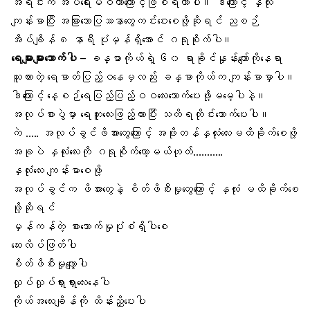
အရင်းက အိပ်ရေးမဝတာကြောင့်ဖြစ်ရတာပါ။ ဒါကြောင့် နှလုံး
ကျန်းမာပြီး အခြားသောပြဿနာတွေကင်းဝေးစေဖို့ဆိုရင် ညစဉ်
အိပ်ချိန် ၈ နာရီ ပုံမှန်ရှိအောင် ဂရုစိုက်ပါ။
ရေများများသောက်ပါ
– ခန္ဓာကိုယ်ရဲ့ ၆၀ ရာခိုင်နှုန်းကျော်ကိုနေရာ
ယူထားတဲ့ ရေဓာတ်ပြည့်ဝနေမှလည်း ခန္ဓာကိုယ်က ကျန်းမာမှာပါ။
ဒါကြောင့် နေ့စဉ်ရေပြည့်ပြည့်ဝဝလေးသောက်ပေးဖို့မမေ့ပါနဲ့။
အလုပ်စားပွဲမှာ ရေဘူးလေးဖြည့်ထားပြီး သတိရတိုင်းသောက်ပေးပါ။
ကဲ ….. အလုပ်ခွင်ဖိအားတွေကြောင့် အဖိုးတန်နှလုံးလေးမထိခိုက်စေဖို့
အခုပဲ နှလုံးလေးကို ဂရုစိုက်တော့မယ်ဟုတ်………..
နှလုံးလေး ကျန်းမာစေဖို့
အလုပ်ခွင်က ဖိအားတွေနဲ့ စိတ်ဖိစီးမှုတွေကြောင့် နှလုံး မထိခိုက်စေ
ဖို့ဆိုရင်
မှန်ကန်တဲ့ စားသောက်မှုပုံစံရှိပါစေ
ဆေးလိပ်ဖြတ်ပါ
စိတ်ဖိစီးမှုလျှော့ပါ
လှုပ်လှုပ်ရှားရှားလေးနေပါ
ကိုယ်အလေးချိန်
ကို ထိန်းညှိပေးပါ