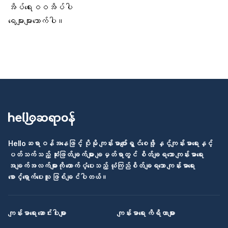
အိပ်ရေးဝဝအိပ်ပါ
ရေများများသောက်ပါ
။
Helloဆရာဝန်အနေဖြင့် ပိုမို ကျန်းမာပျော်ရွှင်စေဖို့ နှင့်ကျန်းမာရေးနှင့်
ပတ်သက်သည့် ဆုံးဖြတ်ချက်များ ချမှတ်ရာတွင် စိတ်ချရသော ကျန်းမာရေး
အချက်အလက်များကို ထောက်ပံ့ပေးသည့် ယုံကြည်စိတ်ချရသော ကျန်းမာရေး
စောင့်ရှောက်ပေးသူ ဖြစ်ချင်ပါတယ်။
ကျန်းမာရေး ဆောင်းပါးများ
ကျန်းမာရေး ကိရိယာများ