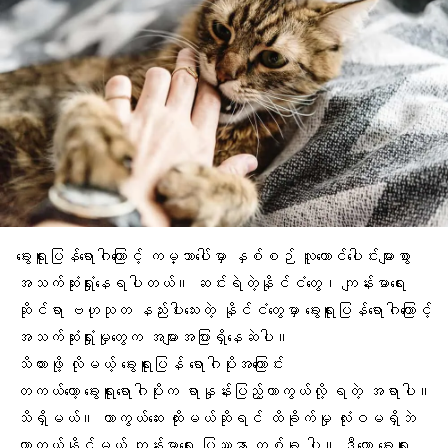
ခွေးရူးပြန်ရောဂါ
ကြောင့် ကမ္ဘာပေါ်မှာ နှစ်စဉ် လူထောင်ပေါင်းများစွာ
အသက်ဆုံးရှုံးနေရပါတယ်။ ဆင်းရဲတဲ့နိုင်ငံတွေ၊
ကျန်းမာရေး
ဆိုင်ရာ ဗဟုသုတ နည်းပါးသေးတဲ့ နိုင်ငံတွေမှာ ခွေးရူးပြန်ရောဂါကြောင့်
အသက်ဆုံးရှုံးမှု
တွေက အများအပြားရှိနေဆဲပါ။
သိထားဖို့ လိုမယ့် ခွေးရူးပြန် ရောဂါပိုးအကြောင်း
တကယ်တော့ ခွေးရူးရောဂါပိုးက ရာနှုန်းပြည့်ကာကွယ်လို့ ရတဲ့ အရာပါ။
သိရှိမယ်။
ကာကွယ်ဆေး
ထိုးမယ်ဆိုရင် ထိခိုက်မှု လုံးဝမရှိဘဲ
ကာကွယ်နိုင်မယ့်
ကျန်းမာရေး ပြဿနာ
တစ်ခု ပါ။ ဒီတော့
ခွေးရူး