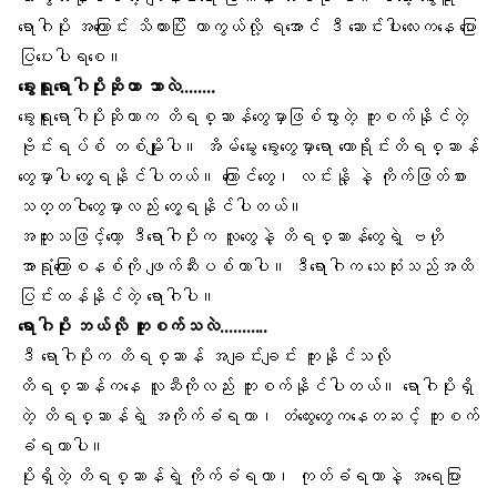
ရောဂါပိုး
အကြောင်း သိထားပြိး ကာကွယ်လို့ ရအောင် ဒီ ဆောင်းပါးလေးကနေ ပြော
ပြပေးပါရစေ။
ခွေးရူးရောဂါပိုးဆိုတာ ဘာလဲ……..
ခွေးရူးရောဂါပိုးဆိုတာက
တိရစ္ဆာန်တွေ
မှာဖြစ်ပွားတဲ့ ကူးစက်နိုင်တဲ့
ဗိုင်းရပ်စ် တစ်မျိုးပါ။ အိမ်မွေး ခွေးတွေမှာရော
တောရိုင်းတိရစ္ဆာန်
တွေမှာပါ တွေ့ရနိုင်ပါတယ်။ ကြောင်တွေ၊ လင်းနို့ နဲ့
ကိုက်ဖြတ်စား
သတ္တဝါတွေမှာလည်း တွေ့ရနိုင်ပါတယ်။
အထူးသဖြင့်တော့ ဒီရောဂါပိုးက လူတွေနဲ့ တိရစ္ဆာန်တွေရဲ့
ဗဟို
အာရုံကြောစနစ်
ကို ဖျက်ဆီးပစ်တာပါ။ ဒီရောဂါက သေဆုံးသည်အထိ
ပြင်းထန်နိုင်တဲ့ ရောဂါပါ။
ရောဂါပိုး ဘယ်လို ကူးစက်သလဲ………..
ဒီ ရောဂါပိုးက တိရစ္ဆာန် အချင်းချင်း ကူးနိုင်သလို
တိရစ္ဆာန်
ကနေ လူဆီကိုလည်း ကူးစက်နိုင်ပါတယ်။ ရောဂါပိုးရှိ
တဲ့ တိရစ္ဆာန်ရဲ့
အကိုက်ခံရတာ
၊
တံထွေး
တွေကနေတဆင့် ကူးစက်
ခံရတာပါ။
ပိုးရှိတဲ့ တိရစ္ဆာန်ရဲ့ ကိုက်ခံရတာ၊ ကုတ်ခံရတာနဲ့
အရေပြား