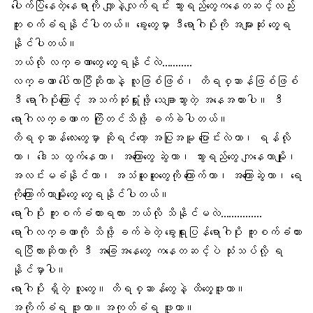
ပေါက်ပြဲနေတဲ့နေရာကို လျှာနဲ့လျက်ရင်း
သွားရည်တွေ
ကနေတဆင့်လည်း
ကူးစက်ခံရနိုင်ပါတယ်။ ခွေးတွေမှာ ဒီရောဂါပိုးကို အများဆုံး တွေ့ရ
နိုင်ပါတယ်။
ဘယ်လို
လက္ခဏာတွေ
တွေ့ရနိုင်လဲ………..
လက္ခဏာ ပေါ်လာပြီဆိုတာနဲ့ လူဖြစ်ဖြစ်၊ တိရစ္ဆာန်ဖြစ်ဖြစ်
ဒီ ရောဂါပိုးကြောင့် အသက်ဆုံးရှုံးဖို့ သေချာသွားတဲ့ အနေအထားပါ။ ဒီ
ရောဂါလက္ခဏာ
က ကြိုတင်သိဖို့ ခက်ခဲပါတယ်။
တိရစ္ဆာန်လေးတွေမှာ ဆိုရင်တော့
အပြုအမူ
ပြောင်းလဲတာ၊ ရန်လို
တာ၊ ဒေါသ ထွက်နေတာ၊ အကြောတွေ ဆွဲတာ၊ သွားရည်တွေ ကျနေတာမျိုး၊
အလင်းမခံနိုင်တာ၊ အသံဆူဆူတွေကို ကြောက်တာ၊ အကြောဆွဲတာ၊ ရေ
ကိုကြောက်တာမျိုးတွေ တွေ့ရနိုင်ပါတယ်။
ရောဂါပိုး ကူးစက်ခံထားရလား ဘယ်လို သိနိုင်မလဲ……………
ရောဂါလက္ခဏာကို သိဖို့ ခက်ခဲတဲ့ ခွေးရူးပြန်ရောဂါပိုး ကူးစက်ခံထား
ရပြီလားဆိုတာကို ဒီ အခြေအနေတွေ ကနေတဆင့်ပဲ သုံးသပ်လို့ ရ
နိုင်မှာပါ။
ရောဂါပိုး ရှိတဲ့ လူတွေ။ တိရစ္ဆာန်တွေနဲ့ ထိတွေ့ဖူးတာ။
အကိုက်ခံရ
ဖူးတာ။အကုတ်ခံရ ဖူးတာ။