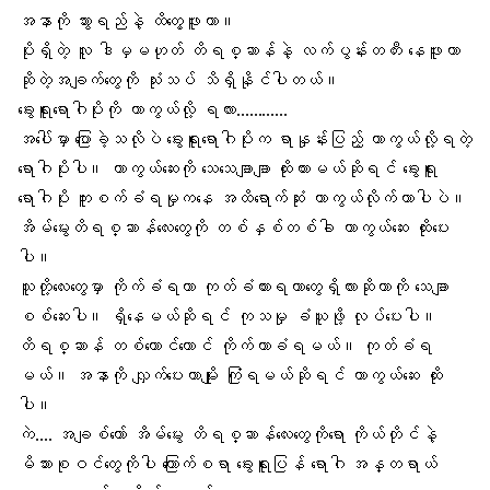
အနာကို သွားရည်နဲ့ ထိတွေ့ဖူးတာ။
ပိုးရှိတဲ့ လူ ဒါမှမဟုတ် တိရစ္ဆာန်နဲ့ လက်ပွန်းတတီး နေဖူးတာ
ဆိုတဲ့အချက်တွေကို သုံးသပ် သိရှိနိုင်ပါတယ်။
ခွေးရူးရောဂါပိုးကို
ကာကွယ်လို့ ရလား
…………
အပေါ်မှာ ပြောခဲ့သလိုပဲ ခွေးရူးရောဂါပိုးက ရာနှုန်းပြည့် ကာကွယ်လို့ရတဲ့
ရောဂါပိုးပါ။ ကာကွယ်ဆေးကို သေသေချာချာ ထိုးထားမယ်ဆိုရင် ခွေးရူး
ရောဂါပိုး ကူးစက်ခံရမှုကနေ အထိရောက်ဆုံး ကာကွယ်လိုက်တာပါပဲ။
အိမ်မွေးတိရစ္ဆာန်လေးတွေကို တစ်နှစ်တစ်ခါ ကာကွယ်ဆေး ထိုးပေး
ပါ။
သူတို့လေးတွေမှာ ကိုက်ခံရတာ ကုတ်ခံထားရတာတွေရှိလားဆိုတာကို သေချာ
စစ်ဆေးပါ။ ရှိနေမယ်ဆိုရင် ကုသမှု ခံယူဖို့ လုပ်ပေးပါ။
တိရစ္ဆာန် တစ်ကောင်ကောင် ကိုက်တာခံရမယ်။ ကုတ်ခံရ
မယ်။ အနာကို လျှက်ပေးတာမျိုး ကြုံရမယ်ဆိုရင် ကာကွယ်ဆေး ထိုး
ပါ။
ကဲ…. အချစ်တော်
အိမ်မွေး တိရစ္ဆာန်လေး
တွေကိုရော ကိုယ်တိုင်နဲ့
မိသားစုဝင်တွေကိုပါ ကြောက်စရာ ခွေးရူးပြန် ရောဂါ အန္တရာယ်