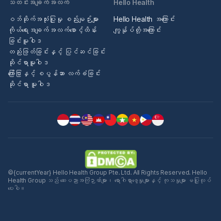
သတင်းအချက်အလက်
Hello Health
ဝဘ်ဆိုက်အသုံးပြုမှု စည်းမျဉ်းများ
Hello Health အကြောင်း
ကိုယ်ရေးအချက်အလက်စောင့်ထိန်း
ကျွန်ုပ်တို့အကြောင်း
ခြင်းမူဝါဒ
တည်းဖြတ်ခြင်းနှင့် ပြင်ဆင်ခြင်း
ဆိုင်ရာမူဝါဒ
ကြော်ငြာနှင့် စပွန်ဆာ လက်ခံခြင်း
ဆိုင်ရာ မူဝါဒ
©{currentYear} Hello Health Group Pte. Ltd. All Rights Reserved. Hello
Health Group သည် ဆေးပညာအကြံဉာဏ်များ၊ ရောဂါရှာဖွေမှုများနှင့် ကုသမှုများ မပြုလုပ်
ပေးပါ။