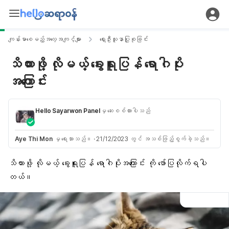
ကျန်းမာစေမည့်အလေ့အကျင့်များ
ရှေးဦးသူနာပြုစုခြင်း
သိထားဖို့ လိုမယ့် ခွေးရူးပြန် ရောဂါပိုး
အကြောင်း
Hello Sayarwon Panel
မှ ဆေးစစ်ထားပါသည်
Aye Thi Mon
မှ ရေးသားသည်။
·
21/12/2023 တွင် အသစ်ဖြည့်စွက်ခဲ့သည်။
သိထားဖို့ လိုမယ့် ခွေးရူးပြန် ရောဂါပိုးအကြောင်း ကို ဖော်ပြလိုက်ရပါ
တယ်။