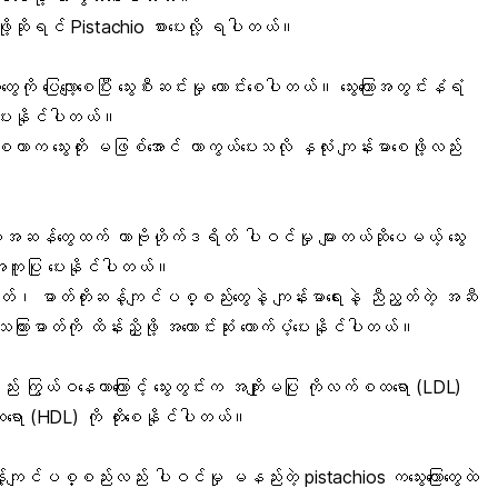
စေဖို့ဆိုရင် Pistachio စားပေးလို့ ရပါတယ်။
ွေကို ပြေလျော့စေပြီး သွေးစီးဆင်းမှု ကောင်းစေပါတယ်။ သွေးကြောအတွင်းနံရံ
ပံ့ပေးနိုင်ပါတယ်။
 ကောင်းစေတာက သွေးတိုး မဖြစ်အောင် ကာကွယ်ပေးသလို
နှလုံး
ကျန်းမာစေဖို့လည်း
အစေ့အဆန်တွေထက်
ကာဗိုဟိုက်ဒရိတ်
ပါဝင်မှု များတယ်ဆိုပေမယ့် သွေး
်အကူပြု ပေးနိုင်ပါတယ်။
တ်
၊ ဓာတ်တိုးဆန့်ကျင်ပစ္စည်းတွေနဲ့ ကျန်းမာရေးနဲ့ ညီညွတ်တဲ့ အဆီ
သကြားဓာတ်ကို ထိန်းညှိဖို့ အကောင်းဆုံး ထောက်ပံ့ပေးနိုင်ပါတယ်။
း ကြွယ်ဝနေတာကြောင့် သွေးတွင်းက အကျိုးမပြု ကိုလက်စထရော (LDL)
စထရော (HDL) ကို တိုးစေနိုင်ပါတယ်။
ကျင်ပစ္စည်းလည်း ပါဝင်မှု မနည်းတဲ့ pistachios ကသွေးကြောတွေထဲ