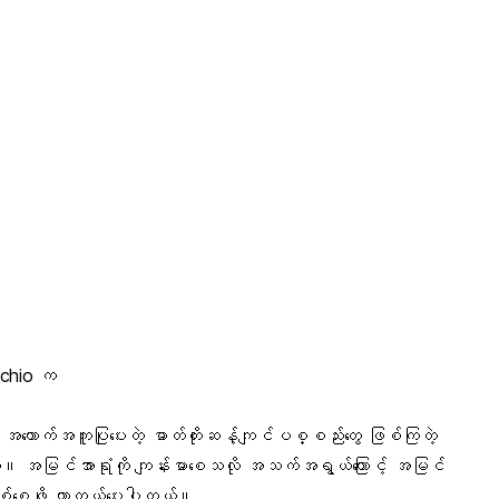
tachio က
် အထောက်အကူပြုပေးတဲ့ ဓာတ်တိုးဆန့်ကျင်ပစ္စည်းတွေ ဖြစ်ကြတဲ့
ယ်။
အမြင်အာရုံ
ကို ကျန်းမာစေသလို အသက်အရွယ်ကြောင့် အမြင်
ဖြစ်စေဖို့ ကာကွယ်ပေးပါတယ်။