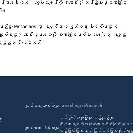
န်းမာစေပါတယ်။ သွေးပေါင်ချိန်ကို အကောင်းဆုံး ထိန်းညှိပေးနိုင်တာကြောင့်
တယ်။
နည်းတူ Pistachios မှာ အမျှင်ဓာတ် ကြွယ်ဝစွာ ပါဝင်နေမှုက
လှုပ်ရှားမှုကို ကောင်းမွန်စေသလို အစာခြေစနစ်မှာ အရေးပါတဲ့
အကျိုးပြု
ဟာရဖြည့်တင်း ပေးပါတယ်။
ကျန်းမာရေး ဆောင်းပါးများ
သတင်းအချက်အလက်
ဝဘ်ဆိုက်အသုံးပြုမှု စည်းမျဉ်းများ
်
ကိုယ်ရေးအချက်အလက်စောင့်ထိန်းခြင်းမူဝါ
ကျန်းမာရေး ကိရိယာများ
တည်းဖြတ်ခြင်းနှင့် ပြင်ဆင်ခြင်းဆိုင်ရာ