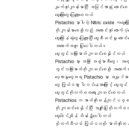
မျက်လုံး ကျန်းမာပြီး အမြင်အာရုံ ကောင်း
သွေးကြောတွေ ပြေလျော့စေတယ်
Pistachio မှာပါတဲ့ Nitric oxide ကသွေးကြောတ
ကို ကျန်းမာစေဖို့လည်း အကောင်းဆုံး ထောက်
သွေးကြောနံရံတွေ ပြေလျော့ပြီး သွေးစီးဆင်းမှု
အထောက်အကူ ပြုပေးပါတယ်။
သွေးတွင်းသကြားဓာတ်
ကျဆင်းစေနိုင်တယ်
Pistachio မှာ အခြား အခွံမာသီးတွေ၊ 
တွင်းသကြားဓာတ်ကို ကျဆင်းစေဖို့ အထောက
လေ့လာမှုတွေအရ Pistachio မှာ
အမျှင်ဓာ
တွေ ကြွယ်ဝစွာ ပါဝင်နေတာကြောင့် သွေးတွင်း
သွေးတွင်းကိုလက်စထရော
ကျဆင်းစေတယ်
Pistachios က ဓာတ်တိုးဆန့်ကျင်ပစ္စည်
ကို ကျဆင်းစေနိုင်ပြီး အကျိုးပြုကိုလက်
သွေးပေါင်ချိန်
ထိန်းညှိပေးပါတယ်
ပိုတက်ဆီယမ် ကြွယ်ဝသလို ဓာတ်တိုးဆန့်