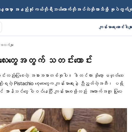
ေ့တာမှာ အနည်းဆုံး ကယ်လိုရီဘယ်လောက်လိုအပ်လဲဆိုတာသိဖို့ ခုပဲတွက်
ကျန်းမာရေး ဆောင်းပါးမျာ
အလက်များ
ူလေးတွေအတွက် သတင်းကောင်း
င်းလည်းပြေစေတဲ့
အစားအစာ
တစ်ခုပါ။ ဒါတင်လား ဆိုတော့ မဟုတ်သေး
ု့ရတဲ့ Pistachio စေ့လေးတွေက
ကျန်းမာရေးနဲ့ ညီညွတ်တဲ့အဆီ
၊ ပရို
င် အာနိသင်တွေ ပါဝင်နေပြီး ကျန်းမာစေဖို့လည်း အထောက်အကူ ပြုပေး