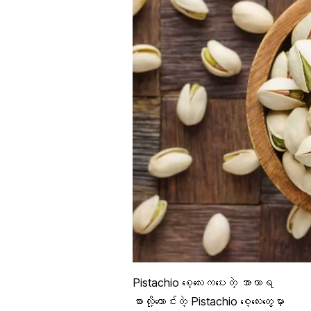
Pistachio စေ့လေးကပေးတဲ့
အာဟာရ
စားလို့ကောင်းတဲ့ Pistachio စေ့လေးတွေမှာ