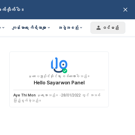
ချက်လိုက်ပါ။
း
ကျန်းမာရေး ကိရိယာများ
အဖွဲ့အစည်း
ဝင်မည်
မှ ဆေးပညာပိုင်းဆိုင်ရာ စစ်ဆေးထားပါသည်။
Hello Sayarwon Panel
Aye Thi Mon
မှ ရေးသားသည်။
·
28/01/2022 တွင် အသစ်
ဖြည့်စွက်ခဲ့သည်။