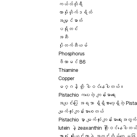
ကယ်လ်လိုရီ
ကာဗိုဟိုက်ဒရိတ်
အမျှင်ဓာတ်
ပရိုတင်း
အဆီ
ပိုတက်ဆီယမ်
Phosphorus
ဗီတာမင် B6
Thiamine
Copper
မဂ္ဂနိ့ တို့ ပါဝင်နေပါတယ်။
Pistachio ကပေးတဲ့
ကျန်းမာရေး
အပျင်းပြေ အရသာ ရှိရှိစားလေ့ရှိတဲ့ Pis
မျက်လုံး ကျန်းမာစေတယ်
Pistachio မှာ မျက်လုံး ကျန်းမာရေးအတွက
lutein နဲ့ zeaxanthin တို့ါဝင်နေပါတ
အာရုံ ချို့ယွင်းတာနဲ့ အတွင်းတိမ်တွေ မ