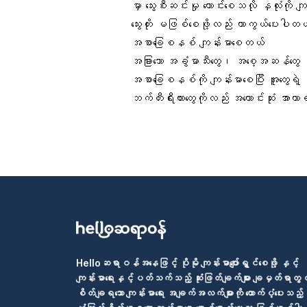
မှာ
သွေးစီးဆင်းမှု
ကောင်းစေသလို နှလုံးကို ကျ
သွေးတိုး မဖြစ်စေဖို့လည်း ကာကွယ်ပေးပါ
အစာခြေစနစ်
ကျန်းမာစေတယ်
အခြားသော အခွံမာသီးတွေ၊ အစေ့အဆန်တွေ 
အစာခြေစနစ်ကို ကျန်းမာစေပြီး အူတွေရဲ့ 
ဘက်တီးရီးယားတွေ
ကိုလည်း အကောင်းဆုံး အာ
Helloဆရာဝန်အနေဖြင့် ပိုမို ကျန်းမာပျော်ရွှင်စေဖို့ နှင့်
ကျန်းမာရေးနှင့်ပတ်သက်သည့် ဆုံးဖြတ်ချက်များ ချမှတ်ရာတွင
စိတ်ချရသော ကျန်းမာရေး အချက်အလက်များကို ထောက်ပံ့ပေးသည့်