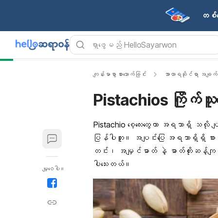
တစ်န
ကျန်းမာစွာ စားသောက်ခြင်း
အာဟာရဆိုင်ရာ အချက်
Pistachios ကြိုက်သ
Pistachio
စေ့လေးတွေဟာ အရသာရှိ သလို ပျ
ပြန်ပါဘူး။ အပျင်းပြေ အရသာရှိရှိ စားလိ
တင်း၊
အမျှင်ဓာတ်
နဲ့ ဓာတ်တိုးဆန့်ကျ
ပါသေးတယ်။
မျှဝေပါ။