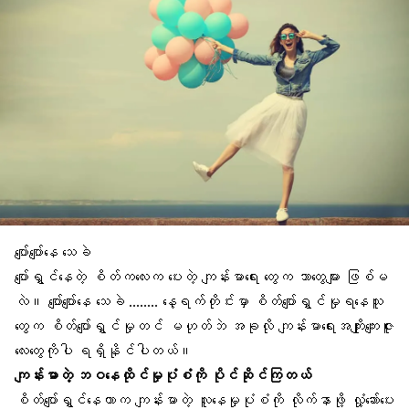
ပျော်ပျော်နေ သေခဲ
ပျော်ရွှင်နေတဲ့ စိတ်ကလေးက ပေးတဲ့
ကျန်းမာရေး တွေက ဘာတွေများ ဖြစ်မ
လဲ။
ပျော်ပျော်နေ သေခဲ …….. နေ့ရက်တိုင်းမှာ စိတ်ပျော်ရွှင်မှုရနေသူ
တွေက စိတ်ပျော်ရွှင်မှုတင် မဟုတ်ဘဲ အခုလို
ကျန်းမာရေးအကျိုးကျေးဇူး
လေးတွေကိုပါ ရရှိနိုင်ပါတယ်။
ကျန်းမာတဲ့
ဘဝနေထိုင်မှုပုံစံ
ကို ပိုင်ဆိုင်ကြတယ်
စိတ်ပျော်ရွှင်နေတာက ကျန်းမာတဲ့ လူနေမှုပုံစံကို လိုက်နာဖို့ လှုံ့ဆော်ပေး