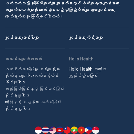
ပတ်သက်သည့် ဆုံးဖြတ်ချက်များ ချမှတ်ရာတွင် စိတ်ချရသော ကျန်းမာရေး
အချက်အလက်များကို ထောက်ပံ့ပေးသည့် ယုံကြည်စိတ်ချရသော ကျန်းမာရေး
စောင့်ရှောက်ပေးသူ ဖြစ်ချင်ပါတယ်။
ကျန်းမာရေး ဆောင်းပါးများ
ကျန်းမာရေး ကိရိယာများ
သတင်းအချက်အလက်
Hello Health
ဝဘ်ဆိုက်အသုံးပြုမှု စည်းမျဉ်းများ
Hello Health အကြောင်း
ကိုယ်ရေးအချက်အလက်စောင့်ထိန်း
ကျွန်ုပ်တို့အကြောင်း
ခြင်းမူဝါဒ
တည်းဖြတ်ခြင်းနှင့် ပြင်ဆင်ခြင်း
ဆိုင်ရာမူဝါဒ
ကြော်ငြာနှင့် စပွန်ဆာ လက်ခံခြင်း
ဆိုင်ရာ မူဝါဒ