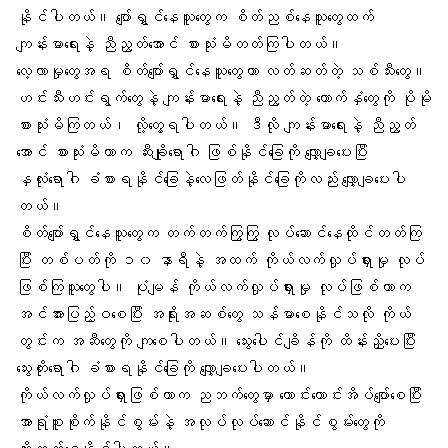
နိုင်ပါတယ်။ ပျော်ရွှင်နေသူတွေက စိတ်ညစ်နေသူတွေထက်
ကျန်းမာရေးနဲ့ ညီညွတ်အောင် စားသုံးမိတတ်​ကြပါတယ်။
လေ့လာမှုတွေအရ စိတ်ပျော်ရွှင်နေသူတွေဟာ လတ်ဆတ်တဲ့ သစ်သီးတွေ။
ဟင်းသီးဟင်းရွက်တွေနဲ့ ကျန်းမာရေးနဲ့ ညီညွတ်တဲ့ ကောက်နှံတွေကို ပိုမို
စားသုံးမိကြတယ်၊ လို့တွေ့ရပါတယ်။ ဒီလို ကျန်းမာရေးနဲ့ ညီညွတ်
အောင် စားသုံးမိတာက
ဆီးချိုရောဂါ
ဖြစ်နိုင်ခြေကို လျှော့ချပေးပြီး
နှလုံးရောဂါ ခံစားရနိုင်ခြေနဲ့လေဖြတ်နိုင်ခြေကိုလည်း လျှော့ချပေးပါ
တယ်။
စိတ်ပျော်ရွှင်နေသူတွေက တက်တက်ကြွကြွ လုပ်ဆောင်နေထိုင်တတ်ကြ
ပြီး တစ်ပတ်ကို ၁၀ နာရီနဲ့ အထက်
ကိုယ်လက်လှုပ်ရှားမှု
လုပ်
ဖြစ်ကြသူတွေပါ။ ပုံမျန် ကိုယ်လက်လှုပ်ရှားမှု လုပ်ဖြစ်တာက
အင်အားပြည့်ဝစေပြီး အရိုးအဆစ်တွေ သန်မာစေနိုင်သလို ကိုယ်
တွင်းက အဆီတွေကို ကျစေပါတယ်။ သွေးပေါင်ချိန်ကို ထိန်းညှိပေးပြီး
သွေးတိုးရောဂါ
ခံစားရနိုင်ခြေကို လျှော့ချပေးပါတယ်။
ကိုယ်လက်လှုပ်ရှားဖြစ်တာက ညဘက်တွေမှာ ကောင်းကောင်းအိပ်ပျော်စေပြီး
အာရုံစူးစိုက်နိုင်စွမ်းနဲ့ အလုပ်လုပ်ဆောင်နိုင်စွမ်းတွေကို