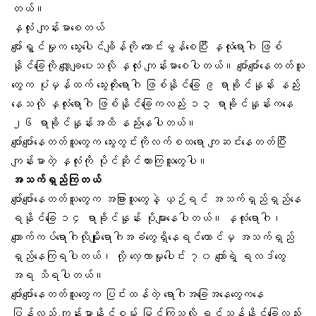
တယ်။
နှလုံး
ကျန်းမာစေတယ်
ပျော်ရွှင်မှုက သွေးပေါင်ချိန်ကို ကောင်းမွန်စေပြီး နှလုံးရောဂါ ဖြစ်
နိုင်ခြေကို လျှော့ချပေးသလို နှလုံး ကျန်းမာစေပါတယ်။ ပျော်ပျော်နေတတ်သူ
တွေက ပုံမှန်ထက် သွေးတိုးရောဂါ ဖြစ်နိုင်ခြေ ၉ ရာခိုင်နှုန်း နည်း
နေသလို နှလုံးရောဂါ ဖြစ်နိုင်ခြေကလည်း ၁၃ ရာခိုင်နှုန်းကနေ
၂၆ ရာခိုင်နှုန်းအထိ နည်းနေပါတယ်။
ပျော်ပျော်နေတတ်သူတွေက
သွေးတွင်းကိုလက်စထရော
ကျဆင်းနေတတ်ပြီး
ကျန်းမာတဲ့ နှလုံးကို ပိုင်ဆိုင်ထားကြသူတွေပါ။
အသက်ရှည်ကြတယ်
ပျော်ပျော်နေတတ်သူတွေက အခြားသူတွေနဲ့ ယှဉ်ရင် အသက်ရှည်ရှည်နေ
ရနိုင်ခြေ ၁၄ ရာခိုင်နှုန်း ပိုများနေပါတယ်။ နှလုံးရောဂါ၊
ကျောက်ကပ်ရောဂါလိုမျိုးရောဂါအခံတွေရှိနေရင်တောင်မှ အသက်ရှည်
ရှည်နေကြရပါတယ်၊ လို့ လေ့လာမှုပေါင်း ၇၀ ကျော်ရဲ့ ရလဒ်တွေ
အရ သိရပါတယ်။
ပျော်ပျော်နေတတ်သူတွေက ပြင်းထန်တဲ့ ရောဂါအခြေအနေတွေကနေ
ပြန်လည် ကျန်းမာနိုင်စွမ်း မြင့်ကြသလို ရှင်သန်နိုင်ခြေလည်း