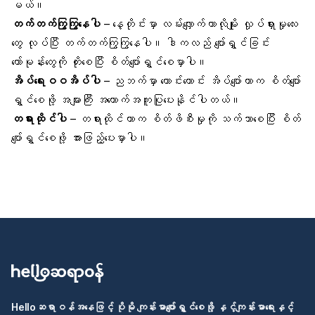
မယ်။
တက်တက်ကြွကြွနေပါ
– နေ့တိုင်းမှာ လမ်းလျှောက်တာလိုမျိုး လှုပ်ရှားမှုလေး
တွေ လုပ်ပြီး တက်တက်ကြွကြွနေပါ။ ဒါကလည် ပျော်ရွှင်ခြင်း
ဟော်မုန်းတွေကို တိုးစေပြီး စိတ်ပျော်ရွှင်စေမှာပါ။
အိပ်ရေးဝဝအိပ်ပါ
– ညဘက်မှာ ကောင်းကောင်း အိပ်ပျော်တာက စိတ်ပျော်
ရွှင်စေဖို့ အများကြီး အထောက်အကူပြုပေးနိုင်ပါတယ်။
တရားထိုင်ပါ
– တရားထိုင်တာက စိတ်ဖိစီးမှုကို သက်သာစေပြီး စိတ်
ပျော်ရွှင်စေဖို့ အားဖြည့်ပေးမှာပါ။
Helloဆရာဝန်အနေဖြင့် ပိုမို ကျန်းမာပျော်ရွှင်စေဖို့ နှင့်ကျန်းမာရေးနှင့်