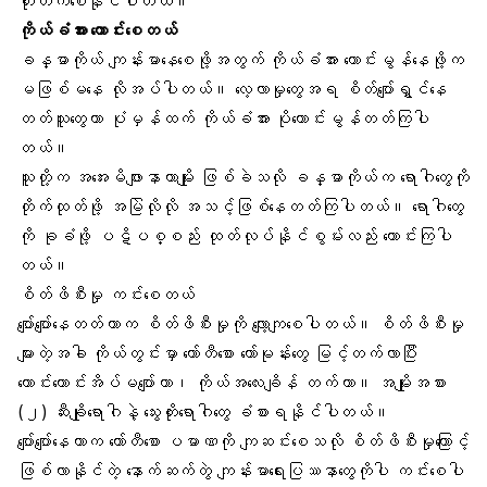
တိုးတက်စေနိုင်ပါတယ်။
ကိုယ်ခံအား
ကောင်းစေတယ်
ခန္ဓာကိုယ် ကျန်းမာနေစေဖို့အတွက် ကိုယ်ခံအား ကောင်းမွန်နေဖို့က
မဖြစ်မနေ လိုအပ်ပါတယ်။ လေ့လာမှုတွေအရ စိတ်ပျော်ရွှင်နေ
တတ်သူတွေဟာ ပုံမှန်ထက် ကိုယ်ခံအား ပိုကောင်းမွန်တတ်ကြပါ
တယ်။
သူတို့က
အအေးမိဖျားနာ
တာမျိုး ဖြစ်ခဲသလို ခန္ဓာကိုယ်က ရောဂါတွေကို
တိုက်ထုတ်ဖို့ အမြဲလိုလို အသင့်ဖြစ်နေတတ်ကြပါတယ်။ ရောဂါတွေ
ကို ခုခံဖို့ ပဋိပစ္စည်း ထုတ်လုပ်နိုင်စွမ်းလည်း ကောင်းကြပါ
တယ်။
စိတ်ဖိစီးမှု
ကင်းစေတယ်
ပျော်ပျော်နေတတ်တာက စိတ်ဖိစီးမှုကို လျော့ကျစေပါတယ်။ စိတ်ဖိစီးမှု
များတဲ့အခါ ကိုယ်တွင်းမှာ ကော်တီစော ဟော်မုန်းတွေ မြင့်တက်လာပြီး
ကောင်းကောင်းအိပ်မပျော်တာ၊ ကိုယ်အလေးချိန် တက်တာ။
အမျိုးအစား
(၂) ဆီးချို
ရောဂါနဲ့ သွေးတိုးရောဂါတွေ ခံစားရနိုင်ပါတယ်။
ပျော်ပျော်နေတာက
ကော်တီစော
ပမာဏကို ကျဆင်းစေသလို စိတ်ဖိစီးမှုကြောင့်
ဖြစ်လာနိုင်တဲ့ နောက်ဆက်တွဲ
ကျန်းမာရေးပြဿနာတွေ
ကိုပါ ကင်းစေပါ