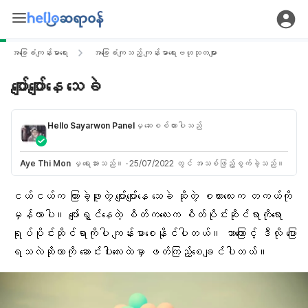
အခြေခံကျန်းမာရေး
အခြေခံကျသည့် ကျန်းမာရေးဗဟုသုတများ
ပျော်ပျော်နေ သေခဲ
Hello Sayarwon Panel
မှ ဆေးစစ်ထားပါသည်
Aye Thi Mon
မှ ရေးသားသည်။
·
25/07/2022 တွင် အသစ်ဖြည့်စွက်ခဲ့သည်။
ငယ်ငယ်က ကြားခဲ့ဖူးတဲ့ ပျော်ပျော်နေ သေခဲ ဆိုတဲ့ စကားလေးက တကယ်ကို
မှန်တာပါ။ ပျော်ရွှင်နေတဲ့ စိတ်ကလေးက
စိတ်ပိုင်းဆိုင်ရာ
ကိုရော
ရုပ်ပိုင်းဆိုင်ရာကိုပါ ကျန်းမာစေနိုင်ပါတယ်။ ဘာကြောင့် ဒီလို ပြော
ရသလဲဆိုတာကို ဆောင်းပါးလေးထဲမှာ ဖတ်ကြည့်စေချင်ပါတယ်။