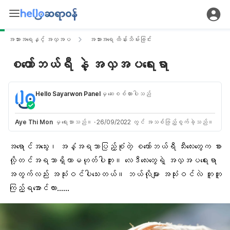
အသားအရေနှင့် အလှအပ
အသားအရေ ထိန်းသိမ်းခြင်း
စတော်ဘယ်ရီ နဲ့ အလှအပရေးရာ
Hello Sayarwon Panel
မှ ဆေးစစ်ထားပါသည်
Aye Thi Mon
မှ ရေးသားသည်။
·
26/09/2022 တွင် အသစ်ဖြည့်စွက်ခဲ့သည်။
အရောင်အသွေး၊ အနံ့အရသာပြည့်စုံတဲ့ စတော်ဘယ်ရီ သီးလေးတွေက စား
လို့တင်အရသာရှိတာမဟုတ်ပါဘူး။ လေဒီလေးတွေရဲ့ အလှအပရေးရာ
အတွက်လည်း အသုံးဝင်ပါသေးတယ်။ ဘယ်လိုများ အသုံးဝင်လဲ တူတူ
ကြည့်ရအောင်လား……