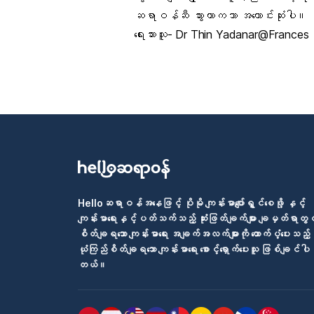
ဆရာဝန်ဆီ သွားတာကသာ အကောင်းဆုံးပါ။
ရေးသားသူ- Dr Thin Yadanar@Frances
Helloဆရာဝန်အနေဖြင့် ပိုမို ကျန်းမာပျော်ရွှင်စေဖို့ နှင့်
ကျန်းမာရေးနှင့်ပတ်သက်သည့် ဆုံးဖြတ်ချက်များ ချမှတ်ရာတွင
စိတ်ချရသော ကျန်းမာရေး အချက်အလက်များကို ထောက်ပံ့ပေးသည့်
ယုံကြည်စိတ်ချရသော ကျန်းမာရေး စောင့်ရှောက်ပေးသူ ဖြစ်ချင်ပါ
တယ်။