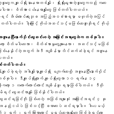
ူတွေက ချုပ်ရိုးနာနေတာတစ်မျိုး၊ ရိုးရိုးမွေးထားတဲ့သူတွေကလည်း ကလေး
စိတ်မပါတာ၊ စိတ်အားငယ်နေတာမျိုးတွေ ဖြစ်တတ်ပါတယယ်။
်ဆိုရင် အိမ်ထောင်ရေးသုခ အပြည့်အဝခံစားရမှာ မဟုတ်တဲ့အပြင်
ွေဖြစ်တတ်ပါတယ်။ ဒါ့ကြောင့် ကိုယ်အဆင်သင့်မဖြစ်သေးဘူးဆိုရင် ကိုယ့်
အတူနေပြီးနောက်ပိုင်းသွေးဆင်းစေတဲ့ အကြောင်းအရာတွေထဲက တစ်ခုပါ။
်မှာတော့ စိတ်မပါသေးတာ၊ စိတ်ခံစားမှုတွေများနေတာ၊ အဆင်သင့်မဖြစ်
ျိုးတွေ ဖြစ်နေနိုင်တဲ့အတွက် အဲဒီ အချိန်မှာ လိင်ဆက်ဆံခဲ့ရင် အတူနေ
ုင်ပါတယ်။
း ဖြစ်တတ်ပါတယ်။
ြန်ချုပ်ခဲ့ရတဲ့ အခါမျိုးမှာ
ချုပ်ရိုး
မကျက်သေးလို့ အတူနေပြီးနောက်ပိုင်း
စ်ခုပါ။ ဒီချုပ်ရိုးပျောက် ချုပ်ရိုးတွေဟာ ၁၀ ရက်နေ ၁၄
ဖို့ကတော့ ၁ လလောက်ကောင်းကောင်းအချိန်ယူ ရမှာဖြစ်ပါတယ်။ ဒီလို
မိရင် သွေးဆင်းတာမျိုး ဖြစ်နိုင်ပါတယ်။
ွေးဆင်းရခြင်းကို ဖြစ်စေတဲ့ အဖြစ်အများဆုံး အကြောင်းအရင်း ၄ ခု
ာ အနည်းငယ်ပဲ ဖြစ်သင့်ပြီး ခဏလေးပဲ ဆင်းရမှာပါ။ ဒါပေမယ့်
့ရက် ၁ ရက် ၂ ရက် ကြာတာတောင် မရပ်သေးတာမျိုးတွေ ဖြစ်ခဲ့ရင်တော့