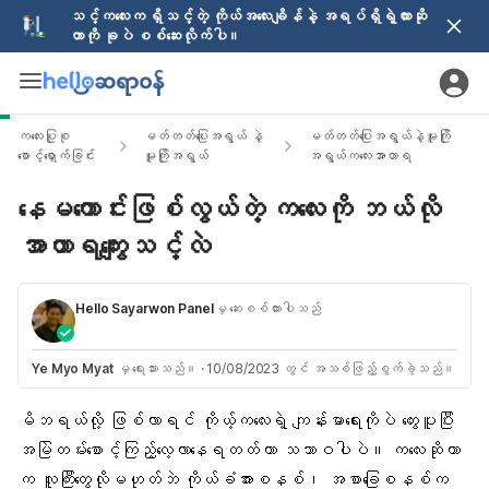
သင့်ကလေးက ရှိသင့်တဲ့ ကိုယ်အလေးချိန်နဲ့ အရပ်ရှိရဲ့လားဆို
တာကို ခုပဲ စစ်ဆေးလိုက်ပါ။
ကလေးပြုစု
မတ်တတ်ပြေးအရွယ် နဲ့
မတ်တတ်ပြေးအရွယ်နဲ့မူကြို
စောင့်ရှောက်ခြင်း
မူကြိုအရွယ်
အရွယ်ကလေးအာဟာရ
နေမကောင်းဖြစ်လွယ်တဲ့ ကလေးကို ဘယ်လို
အာဟာရကျွေးသင့်လဲ
Hello Sayarwon Panel
မှ ဆေးစစ်ထားပါသည်
Ye Myo Myat
မှ ရေးသားသည်။
·
10/08/2023 တွင် အသစ်ဖြည့်စွက်ခဲ့သည်။
မိဘရယ်လို့ ဖြစ်လာရင် ကိုယ့်ကလေးရဲ့ ကျန်းမာရေးကိုပဲ တွေးပူပြီး
အမြဲတမ်းစောင့်ကြည့်လေ့လာနေရတတ်တာ သဘာဝပါပဲ။ ကလေးဆိုတာ
က လူကြီးတွေလိုမဟုတ်ဘဲ
ကိုယ်ခံအားစနစ်
၊ အစာခြေစနစ်က