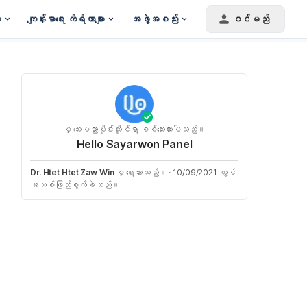
း
ကျန်းမာရေး ကိရိယာများ
အဖွဲ့အစည်း
ဝင်မည်
မှ ဆေးပညာပိုင်းဆိုင်ရာ စစ်ဆေးထားပါသည်။
Hello Sayarwon Panel
Dr. Htet Htet Zaw Win
မှ ရေးသားသည်။
·
10/09/2021 တွင်
အသစ်ဖြည့်စွက်ခဲ့သည်။