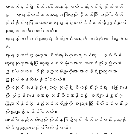
ကာယကံရှင်ရဲ့ စိတ်အခြေအနေနဲ့ ပတ်ဝန်းကျင်ရဲ့ ရိုက်ခတ်
မှု၊ ကွာရန်တင်းကာလအတွေ့အကြုံတွေကို မှီတည်ပြီး အဆိုပါစိတ်
ပိုင်းဆိုင်ရာပြဿနာတွေဟာ ရေရှည်စွဲကပ်နိုင်တယ်လို့ ကျွမ်းကျင်
သူတွေက သတိပေးထားပါတယ်။
ကွာရန်တင်းဝင်သူတွေရဲ့ စိတ်ကျန်းမာရေးကို ဘယ်လို စောင့်ရှောက်မ
လဲ
ကွာရန်တင်းဌာနတွေမှာ စိတ်ရောဂါကုဆရာဝန်တွေ၊ နှစ်သိမ့်
ဆွေးနွေးသူတွေထားရှိပြီး ဆွေးနွေးနှစ်သိမ့်ပေးတာက အကောင်းဆုံးနည်းလမ်း
ဖြစ်ပါတယ်။ ဒီလိုနည်းလမ်းမျိုးကိုတော့ တာဝန်ရှိသူတွေကသာ
ပြုလုပ်ဖန်တီးပေးနိုင်ပါတယ်။
ကိုယ်တိုင်အနေနဲ့ဆိုရင်တော့ ကိုယ့်ရဲ့ စိတ်ပိုင်းဆိုင်ရာ အခြေအနေ
ကို ပုံမှန်အနေအထားမှာ ထိန်းသိမ်းထားနိုင်ဖို့ အထီးကျန်ခြင်းကို
ဖြေဖျောက်နိုင်တဲ့ နည်းလမ်းတစ်ချို့ကို အသုံးချပြီး စိတ်ပင်ပန်းမှု
ကို လျှော့ချလို့ရနိုင်ပါတယ်။
အောက်ပါနည်းလမ်းတွေကို လိုက်နာကြည့်ရင် စိတ်ပင်ပန်းမှုတွေကို
ထိမိစွာ လျှော့ချပေးနိုင်ပါလိမ့်မယ်။