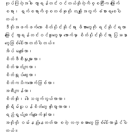
လုပ်ကြတဲ့အခါ ကွာရန်တင်းဝင်တယ်ဆိုတဲ့ကိစ္စကြီးက ကြောက်
စရာ၊ ရှက်စရာကိစ္စတစ်ခုလို တချို့အတွက် ခံစားရစေပါ
တယ်။
ဒီလိုအဖက်ဖက်သော
စိတ်ပိုင်းဆိုင်ရာ ဖိအားတွေ
ကို ရင်ဆိုင်ရတာ
ကြောင့် ကွာရန်တင်းဝင်သူတွေမှာ အောက်မှာ စိတ်ပိုင်းဆိုင်ရာ ပြဿနာ
တွေဖြစ်ပေါ်လာတတ်ပါတယ်။
အိပ်မပျော်တာ၊
စိတ်ဖီစီးမှု
များတာ၊
စိတ်ဓာတ်ကျတာ၊
စိတ်ရှုပ်ထွေးတာ၊
စိတ်ကသိကအောက်ဖြစ်တာ၊
အထီးကျန်တာ
၊
စိတ်ဆိုး၊ ဒေါသထွက်လွယ်လာတာ၊
စိုးရိမ်ပူပန်စိတ်တွေ တိုးပွားလာတာ၊
ရည်ရွယ်ချက်ပျောက်ဆုံးတာ၊
အလိုလို ဝမ်းနည်းနေတတ်တာ စတဲ့ လက္ခဏာတွေ ဖြစ်ပေါ်လာနိုင်ပါ
တယ်။