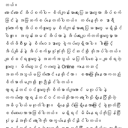
တယ်။
ကောင်းကောင်း
အိပ်စက်
ပါ – စိတ်ကျန်းမာရေးပြဿနာတွေဟာ အိပ်စက်
ခြင်းနဲ့ အမြဲဆက်စပ်နေတတ်ပါတယ်။ တစ်နေ့ကို ၈ နာရီ
လုံလောက်စွာ အိပ်စက်သူတွေမှ စိတ်ကျန်းမာရေးပြဿနာတွေ မရှိနိုင်
ပါဘူး။ အလွန်းအမင်း အိပ်တာနဲ့ အိပ်ရေးပျက်တတ်သူတွေမှာသာ
စိတ်ဖိစီးမှုနဲ့ စိတ်ဝေဒနာတွေ စွဲကပ်လေ့ရှိတာပါ။ ဒါကြောင့်
အိပ်ချိန်နဲ့ အိပ်စက်မှုပုံစုံကို ပြင်ဆင်ဖို့ လိုအပ်ပါတယ်။
ချစ်ခင်ရသူတွေနဲ့ အဆက်အသွယ် မပြတ်ပါစေနဲ့ – ချစ်ရတဲ့
သူတွေ၊ မိတ်ဆွေသင်္ဂဟတွေနဲ့ Online ကနေတဆင့်
အဆက်အသွယ်မပြတ်အောင် နေထိုင်တာ၊ စကားပြောဆိုနေတာကလည်း
စိတ်ဓာတ်မကျဖို့ ကူညီနိုင်ပါတယ်။
ကွာရန်တင်းဝင်သူတွေကို စိတ်ဓာတ်ကျအောင် မလုပ်ပါနဲ့
တကယ်တော့ ကွာရန်တင်းဝင်တယ်ဆိုတာက ရောဂါပိုးရှိနေပြီဆိုတဲ့
အဓိပ္ပါယ်မဟုတ်ပါဘူး။ ရှိနေနိုင်ခြေရှိနေတာကြောင့် ခွဲထုတ်ပြီး
စစ်ဆေးပေးတာသာဖြစ်ပါတယ်။ မရှိရင် မိမိနေရပ်ကိုပြန်ပြီး
ပုံမှန်အတိုင်း ရောဂါကို ကာကွယ်နေထိုင်နိုင်ပါတယ်။