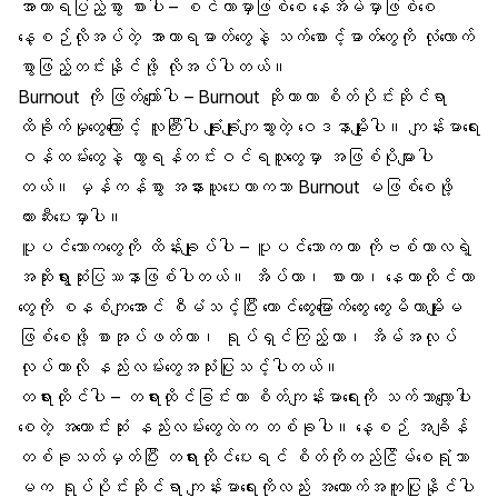
အာဟာရပြည့်စွာ စားပါ – စင်တာမှာဖြစ်စေ နေအိမ်မှာဖြစ်စေ
နေ့စဉ်လိုအပ်တဲ့ အာဟာရဓာတ်တွေနဲ့ သက်စောင့်ဓာတ်တွေကို လုံလောက်
စွာဖြည့်တင်းနိုင်ဖို့ လိုအပ်ပါတယ်။
Burnout
ကို ဖြတ်ကျော်ပါ – Burnout ဆိုတာဟာ စိတ်ပိုင်းဆိုင်ရာ
ထိခိုက်မှုတွေကြောင့် လူကြီးပါ ချုံးချုံးကျသွားတဲ့ ဝေဒနာမျိုးပါ။ ကျန်းမာရေး
ဝန်ထမ်းတွေနဲ့ ကွာရန်တင်းဝင်ရသူတွေမှာ အဖြစ်ပိုများပါ
တယ်။ မှန်ကန်စွာ အနားယူပေးတာကသာ Burnout မဖြစ်စေဖို့
တားဆီးပေးမှာပါ။
ပူပင်သောကတွေကို ထိန်းချုပ်ပါ – ပူပင်သောကဟာ ကိုဗစ်ကာလရဲ့
အဆိုးရွားဆုံးပြဿနာဖြစ်ပါတယ်။ အိပ်တာ၊ စားတာ၊ နေတာထိုင်တာ
တွေကို စနစ်ကျအောင် စီမံသင့်ပြီး တောင်တွေးမြောက်တွေး တွေးမိတာမျိုးမ
ဖြစ်စေဖို့ စာအုပ်ဖတ်တာ၊ ရုပ်ရှင်ကြည့်တာ၊ အိမ်အလုပ်
လုပ်တာလို နည်းလမ်းတွေအသုံးပြုသင့်ပါတယ်။
တရားထိုင်ပါ – တရားထိုင်ခြင်းဟာ စိတ်ကျန်းမာရေးကို သက်သာလျော့ပါး
စေတဲ့ အကောင်းဆုံး နည်းလမ်းတွေထဲက တစ်ခုပါ။ နေ့စဉ် အချိန်
တစ်ခုသတ်မှတ်ပြီး တရားထိုင်ပေးရင် စိတ်ကိုတည်ငြိမ်စေရုံသာ
မက ရုပ်ပိုင်းဆိုင်ရာ ကျန်းမာရေးကိုလည်း အထောက်အကူပြုနိုင်ပါ