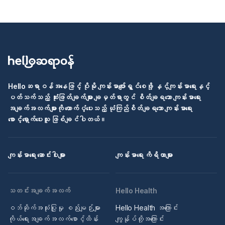
Helloဆရာဝန်အနေဖြင့် ပိုမို ကျန်းမာပျော်ရွှင်စေဖို့ နှင့်ကျန်းမာရေးနှင့်
ပတ်သက်သည့် ဆုံးဖြတ်ချက်များ ချမှတ်ရာတွင် စိတ်ချရသော ကျန်းမာရေး
အချက်အလက်များကို ထောက်ပံ့ပေးသည့် ယုံကြည်စိတ်ချရသော ကျန်းမာရေး
စောင့်ရှောက်ပေးသူ ဖြစ်ချင်ပါတယ်။
ကျန်းမာရေး ဆောင်းပါးများ
ကျန်းမာရေး ကိရိယာများ
သတင်းအချက်အလက်
Hello Health
ဝဘ်ဆိုက်အသုံးပြုမှု စည်းမျဉ်းများ
Hello Health အကြောင်း
ကိုယ်ရေးအချက်အလက်စောင့်ထိန်း
ကျွန်ုပ်တို့အကြောင်း