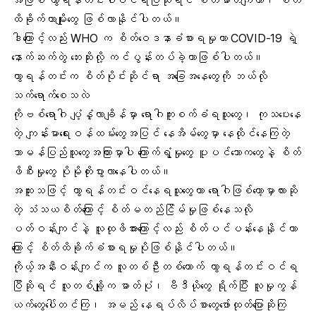
ထိခိုက်တာမျိုးတွေ ဖြစ်လာနိုင်ပါတယ်။
ဒါကြောင့်လည်း
WHO
က
စိတ်ဝေဒနာ
ခံစားရမှုဟာ COVID-19 ရဲ့
နောက်ဆက်တွဲ ဘေးဆို
းလို့ ကင်ပွန်းတပ်ခဲ့တာဖြစ်ပါတယ်။
ကွာရန်တင်းက စိတ်ပိုင်းဆိုင်ရာ အခြေအနေတွေကို ဘယ်လို
သက်ရောက်စေသလဲ
ကိုဗစ်ရောဂါ ပျံ့နှံ့လာချိန်မှာ
ရောဂါကူးစက်ခံရသူတွေ
၊ ကုသပေးနေ
တဲ့ ကျန်းမာရေးဝန်ထမ်းတွေအပြင် နေအိမ်တွေမှာ နေထိုင်နေကြတဲ့
သာမန်ပြည်သူတွေအကြားမှာပါ ကြောက်ရွံ့မှုတွေ ပူပင်သောကတွေနဲ့ စိတ်
ဖိစီးမှုတွေ ပိုမိုတိုးပွားလာနေပါတယ်။
အထူးသဖြင့် ကွာရန်တင်းဝင်နေရသူတွေဟာ ရောဂါဖြစ်တော့မှာလားဆို
တဲ့ သံသယစိတ်ကြောင့် စိတ်မတည်ငြိမ်မှုဖြစ်နေသလို
ပတ်ဝန်းကျင်နဲ့ လူထုဖိအားကြောင့်လည်း
စိတ်ပင်ပန်း
နေနိုင်တာ
ကြောင့် စိတ်ထိခိုက်ခံစားရမှုပိုဖြစ်နိုင်ပါတယ်။
ကိုယ့်အနီးဝန်းကျင်က လူတစ်ဦးတစ်ယောက် ကွာရန်တင်းဝင်ရ
ပြီဆိုရင် လူတစ်ချို့က ဓာတ်ပုံ၊ ဗီဒီယိုတွေ ရိုက်ပြီး လူမှုကွန်
ယက်တွေပေါ်တင်ကြ၊ အမည် နေရပ်လိပ်စာတွေဖော်ထုတ်ပြောဆိုကြ