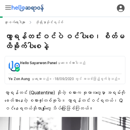
ကူးစက်ရောဂါများ
ကိုရိုနာဗိုင်းရပ်စ်
ကွာရန်တင်းဝင်ပဲ ဝင်ပါစေ၊ စိတ်မ
ထိခိုက်ပါစေနဲ့
Hello Sayarwon Panel
မှ ဆေးစစ်ထားပါသည်
Ye Zon Aung
မှ ရေးသားသည်။
·
18/09/2020 တွင် အသစ်ဖြည့်စွက်ခဲ့သည်။
ကွာရန်တင်း (Quatentine)
ဆိုတဲ့ စကားက ခုကာလတွေမှာ အရမ်းကို
ခေတ်စားနေတဲ့ စကားလုံးတစ်ခုပါ။ ကွာရန်တင်းဝင်ရတယ်၊ Q
ဝင်နေရတယ်ဆိုတာမျိုးတွေ သိပ်ပြောဖြစ်ကြတယ်။