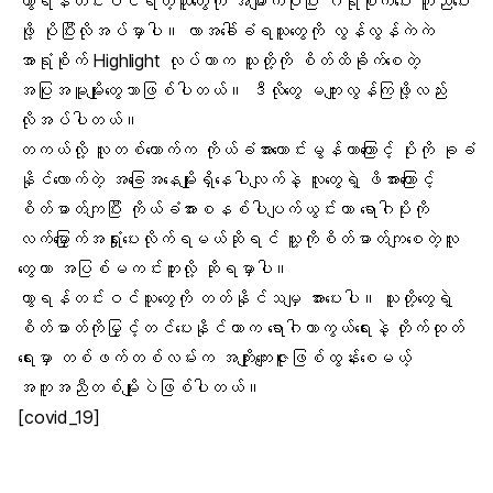
ကွာရန်တင်းဝင်ရတဲ့သူတွေကို အများကပိုပြီး ဂရုစိုက်ပေး ကူညီပေး
ဖို့ ပိုပြီးလိုအပ်မှာပါ။ လာအခေါ်ခံရသူတွေကို လွန်လွန်ကဲကဲ
အာရုံစိုက် Highlight လုပ်တာက သူတို့ကို စိတ်ထိခိုက်စေတဲ့
အပြုအမူမျိုးတွေသာဖြစ်ပါတယ်။ ဒီလိုတွေ မကျူးလွန်ကြဖို့လည်း
လိုအပ်ပါတယ်။
တကယ်လို့ လူတစ်ယောက်က ကိုယ်ခံအားကောင်းမွန်တာကြောင့် ပိုးကို ခုခံ
နိုင်လောက်တဲ့ အခြေအနေမျိုးရှိနေပါလျက်နဲ့ လူတွေရဲ့ ဖိအားကြောင့်
စိတ်ဓာတ်ကျပြီး ကိုယ်ခံအားစနစ်ပါပျက်ယွင်းကာ ရောဂါပိုးကို
လက်မြှောက်အရှုံးပေးလိုက်ရမယ်ဆိုရင် သူ့ကိုစိတ်ဓာတ်ကျစေတဲ့လူ
တွေဟာ အပြစ်မကင်းဘူးလို့ ဆိုရမှာပါ။
ကွာရန်တင်းဝင်သူတွေကို တတ်နိုင်သမျှ အားပေးပါ။ သူတို့တွေရဲ့
စိတ်ဓာတ်ကိုမြှင့်တင်ပေးနိုင်တာက ရောဂါကာကွယ်ရေးနဲ့ တိုက်ထုတ်
ရေးမှာ တစ်ဖက်တစ်လမ်းက အကျိုးကျေးဇူးဖြစ်ထွန်းစေမယ့်
အကူအညီတစ်မျိုးပဲဖြစ်ပါတယ်။
[covid_19]