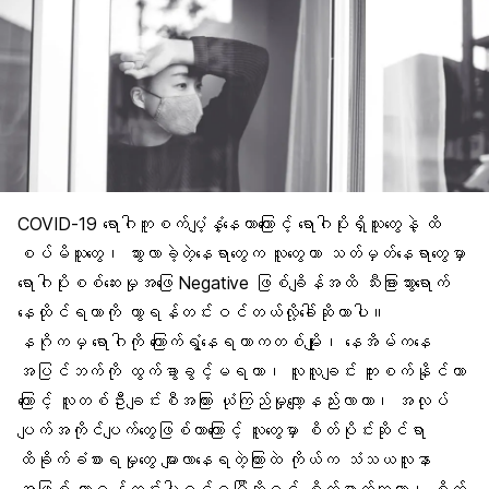
COVID-19 ရောဂါ
ကူစက်ပျံ့နှံ့နေတာကြောင့် ရောဂါပိုးရှိသူတွေနဲ့ ထိ
စပ်မိသူတွေ၊ သွားလာခဲ့တဲ့နေရာတွေက လူတွေဟာ သတ်မှတ်နေရာတွေမှာ
ရောဂါပိုးစစ်ဆေးမှုအဖြေ
Negative
ဖြစ်ချိန်အထိ သီးခြားသွားရောက်
နေထိုင်ရတာကို ကွာရန်တင်းဝင်တယ်လို့ခေါ်ဆိုတာပါ။
နဂိုကမှ ရောဂါကို ကြောက်ရွံ့နေရတာကတစ်မျိုး၊ နေအိမ်ကနေ
အပြင်ဘက်ကို ထွက်ခွာခွင့်မရတာ၊ လူလူချင်း ကူးစက်နိုင်တာ
ကြောင့် လူတစ်ဦးချင်းစီအကြား ယုံကြည်မှုလျော့နည်းလာတာ၊ အလုပ်
ပျက်အကိုင်ပျက်တွေဖြစ်တာကြောင့် လူတွေမှာ စိတ်ပိုင်းဆိုင်ရာ
ထိခိုက်ခံစားရမှုတွေ များလာနေရတဲ့ကြားထဲ ကိုယ်က
သံသယလူနာ
အဖြစ် ကွာရန်တင်းပါဝင်ရပြီဆိုရင် စိတ်ဓာတ်ကျတာ၊ စိတ်