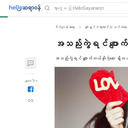
စိတ်ကျန်းမာရေး
ပျော်ရွှင်စရာကောင်းတဲ့ ဆက်ဆံရေး
အသည်းကွဲရင် ပျောက်
အသည်းကွဲရင် ပျောက်တယ်ဆိုတဲ့ဆေး ရှိတယ်လို့
မျှဝေပါ။