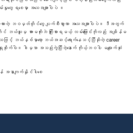
ချမ်းမှုတွေ ရစေမှာ အသေအချာပါပဲ ။
ွယ်ထားတဲ့ ဘဝမှတ်တိုင်တွေ ပျက်စီးသွားတာ အသေအချာပါပဲ။ ဒီအတွက်
ုင် ဘယ်သူမှ အားမကိုးဘဲ ကြိုးစားရမယ့် လမ်းကြောင်းကိုလည်း အချိန်မ
ြင့် ဘယ်နှစ်မှာတော့ ဘယ်အဆင့်ရောက်နေသင့်ပြီဆိုတဲ့ career
က်ပါ။ ဒါမှသာ အသည်းကွဲပြီးတဲ့နောက် ကိုယ့်ဘဝပါ မပျောက်ဆုံး
ြန် အနာကျက်နိုင်ပါစေ