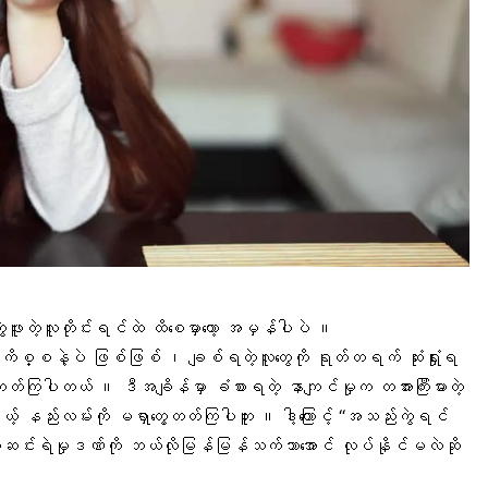
ဖူးတဲ့လူတိုင်းရင်ထဲ ထိစေမှာတော့ အမှန်ပါပဲ ။
 ကိစ္စနဲ့ပဲ ဖြစ်ဖြစ် ၊ ချစ်ရတဲ့လူတွေကို ရုတ်တရက် ဆုံးရှုံးရ
ွဲတတ်ကြပါတယ် ။ ဒီအချိန်မှာ ခံစားရတဲ့ နာကျင်မှုက တအားကြီးမားတဲ့
 နည်းလမ်းကို မရှာတွေ့တတ်ကြပါဘူး ။ ဒါ့ကြောင့် “အသည်းကွဲရင်
်ဆင်းရဲမှုဒဏ်
ကို ဘယ်လိုမြန်မြန်သက်သာအောင် လုပ်နိုင်မလဲဆို