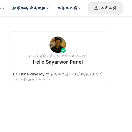
း
ကျန်းမာရေး ကိရိယာများ
အဖွဲ့အစည်း
ဝင်မည်
မှ ဆေးပညာပိုင်းဆိုင်ရာ စစ်ဆေးထားပါသည်။
Hello Sayarwon Panel
Dr. Thiha Phyo Myint
မှ ရေးသားသည်။
·
03/09/2023 တွင်
အသစ်ဖြည့်စွက်ခဲ့သည်။