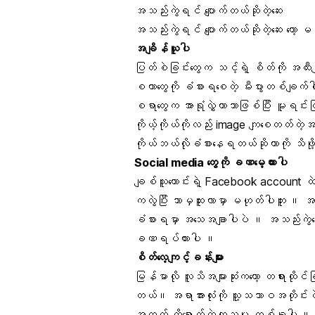
အသည်းကွဲရင် ပျောက်တယ်ဆိုတဲ့ဆေး
အသည်းကွဲရင် ပျောက်တယ်ဆိုတဲ့ဆေး တော့ 
အချိန်ယူပါ
ပြတ်စဲခြင်းတွေက သင့်ရဲ့ စိတ်ကို
အထီး
စတာတွေကို ခံစားရစေတဲ့ မီးပွားတစ်ချက်
စရာတွေက အာရုံလွှဲတာသာဖြစ်ပြီး မူရင
ကိုယ့်ကိုယ်ကိုလည်း image ကျစေတတ်တဲ့
ကိုယ်ဘယ်လိုခံစားနေရတယ်ဆိုတာကို သိဖ
Social media
တွေကို ခဏမေ့ထားပါ
ချစ်သူဟောင်းရဲ့ Facebook account ထ
ကလွဲပြီး ဘာမှထူးလာမှာ မဟုတ်ပါဘူး ။
ခံစားရမှာ အသေအချာပါပဲ ။ အသည်းကွဲနေ
ခဏရပ်ထားပါ ။
စိတ်လေ့ကျင့်ခန်းများ
မြန်မာလို လူသိအများဆုံးကတော့ တရားထိုင
တယ်။ အရာအားလုံးကို သူ့သဘာဝအတိုင်းပဲ 
အတွက် ထိရောက်တဲ့ကုသမှု တစ်ခုပါ ။