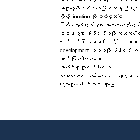
အပူတွေကို သက်သာစေပြီး စိတ်ရဲ့ ငြိမ်း
ကိုယ့်
timeline
ကို သတ်မှတ်ပါ
ပြတ်စဲသွားတဲ့နောက်မှာတော့ အတူတူရည်ရ
ဝမ်းနည်းတာ
ဖြစ်သင့်သလို ကိုယ်ကိုယ်တိ
နှောင်းခင် ပြန်လည်စီစဉ်ပါ ။ အထူးသဖ
development အတွက်ကို ပြန်လည် ဂရုစို
အောင် ဖြစ်ပါတယ် ။
အားလုံးပဲ ကျေးဇူးတင်ပါတယ်
ကွဲအက်သွားတဲ့ နှလုံးသားက ဒဏ်ရာတွေ အမ
ရေးသားသူ – ဒေါက်တာအောင်ကျော်မြင့်