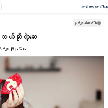
ကျန်းမာရေး ဆောင်းပါးမျာ
မှတ်ချက်ဆောင်းပါး
တယ်ဆိုတဲ့ဆေး
များ ကြားဖူးကြလား!