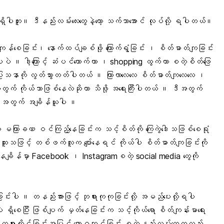
မရှိပါဘူး။ ဒီနည်းလမ်းလေးတွေနဲ့တော့ သက်သာအောင် လုပ်လို့ ရပါတယ်။
ကျန်
စေခြင်း၊ နောက်ထပ်ချစ်ဖို့ ကြောက်ရွံခြင်း ၊ စိတ်ဓာတ်ကျခြင်း
ပါပဲ ။ ဒါ့ကြောင့် ‌ဆံပင်ကောက်တာ ၊ shopping ထွက်တာ စတဲ့စိတ်ဖြေ
်းပြသနာကို လွတ်သွားတတ်ပါတယ် ။ ကြာလာလေလေ စိတ်ဓာတ်ကျလေလေ ၊
အတွက် ကိုယ်ဘာဖြစ်နေလဲဆိုတာ သိဖို့ အရေးကြီးပါတယ် ။ ဒီအတွက်
ို့အတွက် အချိန်ယူပါ ။
ဲ မကြာခဏ ဝင်ကြည့်နေခြင်းက သင့်စိတ်ကို ကြေကွဲဒေါသဖြစ်စေရုံ
 အထူးသဖြင့် တစ်ဖက်လူက ပျော်နေရင် ကိုယ်ပါ
စိတ်ဓာတ်ကျ
ခြင်းကို
ချိန်မှာ Facebook ၊ Instagramစတဲ့ social media တွေကို
်ခြင်းပါ ။ တနည်းအားဖြင့် ဘုရားကုကုခြင်းလို့ အမည်ပေးလို့ရပါ
ရှိစေပြီး ဖြစ်ပျက် မှတ်နေခြင်းက သင့်ကိုယ်ရော စိတ်ကျန်းမာရေး
တရားထိုင်
ခြင်းအပြင် ယောဂကျင့်ခြင်း စတဲ့နည်းလမ်းတွေကလည်း