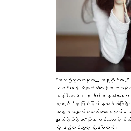
“
အသည်းကွဲ
တယ်ဆိုတာ…. အရူးလိုပဲလား ..”
နင်ဇီမေရဲ့ သီချင်းသံလေးနဲ့က အသည်းကွဲ
မှန်ပါတယ် ။ လူတိုင်းက
နှလုံးသား
ရေးရာ
တဲ့အချိန်မှာ ဖြစ်ဖြစ် နှလုံးစိတ်ကြေက
အတွက် နာကျင်မှုသက်သာအောင်လုပ်ရမယ့်
ပျောက်တဲ့ဆိုတဲ့ ဆေး”ဆိုတာ မရှိသေးပေမဲ့
စိတ
တဲ့ နည်းလမ်းတွေတော့ ရှိနေပါတယ်။