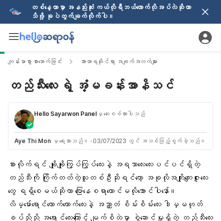
တစ်နေ့တာမှာ အနည်းဆုံး ကယ်လိုရီဘယ်လောက်လိုအပ်လဲဆိုတာ
သိဖို့ ခုပဲတွက်ချက်လိုက်ပါ။
ကျန်းမာစွာ စားသောက်ခြင်း
အာဟာရဆိုင်ရာ အချက်အလက်များ
တည်သီးလေး ရဲ့ အံ့မခန်းအာနိသင်
Hello Sayarwon Panel
မှ ဆေးစစ်ထားပါသည်
Aye Thi Mon
မှ ရေးသားသည်။
·
03/07/2023 တွင် အသစ်ဖြည့်စွက်ခဲ့သည်။
စားလိုက်ရင် ချိုချိုကြွပ်ကြွပ်လေးနဲ့ အရသာလေးလေးပင်ပင်ရှိတဲ့
တည်သီးကို ကြိုက်တတ်တဲ့သူတစ်ဦးဆိုရင်တော့ အခုလိုအကျိုးကျေးဇူးလေး
တွေ ရရှိစေမယ်ဆိုတာ ပြောနေစရာတောင်မလိုအောင်ပါနော်။
လိမ္မော်ရောင်တောက်တောက်လေးနဲ့ အညှာတံ စိမ်းစိမ်းလေး ဒါမှမဟုတ်
ခပ်ညိုညို အရောင်လေးကြောင့် မျက်စိထဲမှာ စွဲဆောင်မှုရှိတဲ့ တည်သီးလေး