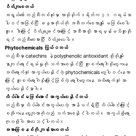
ဝိတ်ကျစေတယ်
အရွယ်တော် တည်သီးတစ်လုံးမှာ ကာဗိုဟိုက်ဒရိတ်က ၃၁ ဂရမ်သာ
ပါဝင်တာဖြစ်ပြီး ခန္ဓာကိုယ်ကို အဆီတက်စေတာမျိုး မဖြစ်စေပါ
ဘူး။ ဒါကြောင့် ဝိတ်ချချင်တာကြောင့် ဘာသီးစားလို့ စားရမှန်းမသိဘူးဆို
ရင် တည်သီးလေးစားပြီး ဝိတ်ချပေးပါ။
Phytochemicals ကြွယ်ဝတယ်
တည်သီးမှာ catechins နဲ့ polyphenolic antioxidant တို့လိုမျိုး
နာကျင်ရောင်ရမ်းမှုကို သက်သာစေနိုင်ပြီး
ကူးစက်ရောဂါပို
းတွေကနေ
အထိရောက်ဆုံး ကာကွယ်ပေးနိုင်တဲ့ phytochemicals တွေပါဝင်နေတာ
ကြောင့် ကူးစက်ရောဂါပိုးကြောင့်ဖြစ်တဲ့ ရောဂါတွေကနေ အထိရောက်ဆုံး ကာ
ကွယ်ပေးနိုင်မှာပါ။
လိပ်ခေါင်း
မဖြစ်အောင် ကာကွယ်ပေးနိုင်တယ်
တည်သီးမှာ လိပ်ခေါင်းကာကွယ်ပေးတဲ့ အာနိသင်ရှိပြီး လိပ်ခေါင်းကြောင့်
စအိုကနေ သွေးကျတာကိုလည်း သက်သာစေနိုင်ပါတယ်။ ကာကွယ်ဖို့ရော
ကုသဖို့ပါ စားပေးသင့်ပါတယ်။
အစာခြေစနစ်
ကို ကျန်းမာစေတယ်