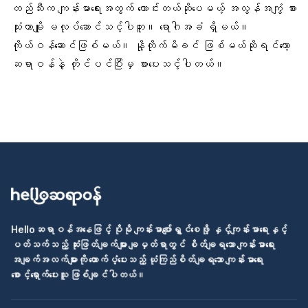
တည်သီးက ကျန်းမာရေးအတွက် ကောင်းတယ်ဆိုပေမယ့် အလွန်အကျွံ စား
သုံးတာမျိုး မလုပ်ဆောင်သင့်ပါဘူး။ ရောဂါအခံ ရှိမယ်။
ကိုယ်ဝန်ဆောင်ဖြစ်မယ်။ နို့တိုက်မိခင် ဖြစ်မယ်ဆိုရင်တော့
ဆရာဝန်နဲ့ တိုင်ပင်ပြီးမှ စားပေးသင့်ပါတယ်။
Helloဆရာဝန်အနေဖြင့် ပိုမို ကျန်းမာပျော်ရွှင်စေဖို့ နှင့်ကျန်းမာရေးနှင့်
ပတ်သက်သည့် ဆုံးဖြတ်ချက်များ ချမှတ်ရာတွင် စိတ်ချရသော ကျန်းမာရေး
အချက်အလက်များကို ထောက်ပံ့ပေးသည့် ယုံကြည်စိတ်ချရသော ကျန်းမာရေး
စောင့်ရှောက်ပေးသူ ဖြစ်ချင်ပါတယ်။