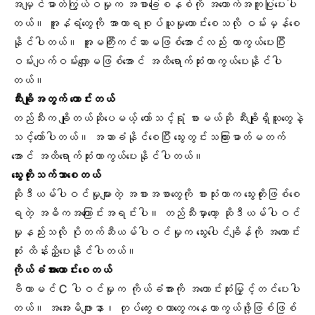
အမျှင်ဓာတ်ကြွယ်ဝမှုက အစာခြေစနစ်ကို အထောက်အကူပြုပေးပါ
တယ်။ အူနံရံတွေကို အာဟာရစုပ်ယူမှုကောင်းစေသလို ဝမ်းမှန်စေ
နိုင်ပါတယ်။ အူမကြီးကင်ဆာမဖြစ်အောင်လည်း ကာကွယ်ပေးပြီး
ဝမ်းပျက်ဝမ်းလျှောမဖြစ်အောင် အထိရောက်ဆုံးကာကွယ်ပေးနိုင်ပါ
တယ်။
ဆီးချိုအတွက် ကောင်းတယ်
တည်သီးက ချိုတယ်ဆိုပေမယ့် တော်သင့်ရုံ စားမယ်ဆို ဆီးချိုရှိသူတွေနဲ့
သင့်တော်ပါတယ်။ အဆာခံနိုင်စေပြီး သွေးတွင်းသကြားဓာတ်မတက်
အောင် အထိရောက်ဆုံးကာကွယ်ပေးနိုင်ပါတယ်။
သွေးတိုး
သက်သာစေတယ်
ဆိုဒီယမ်ပါဝင်မှုများတဲ့ အစားအစာတွေကို စားသုံးတာက သွေးတိုးဖြစ်စေ
ရတဲ့ အဓိကအကြောင်းအရင်းပါ။ တည်သီးမှာတော့ ဆိုဒီယမ်ပါဝင်
မှုနည်းသလို ပိုတက်ဆီယမ်ပါဝင်မှုက သွေးပေါင်ချိန်ကို အကောင်း
ဆုံး ထိန်းညှိပေးနိုင်ပါတယ်။
ကိုယ်ခံအားကောင်းစေတယ်
ဗီတာမင် C ပါဝင်မှုက ကိုယ်ခံအားကို အကောင်းဆုံးမြှင့်တင်ပေးပါ
တယ်။ အအေးမိဖျားနာ၊ တုပ်ကွေးစတာတွေကနေကာကွယ်ဖို့ဖြစ်ဖြစ်