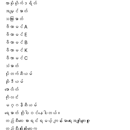
ကာဗိုဟိုက်ဒရိတ်
အမျှင်ဓာတ်
သကြားဓာတ်
ဗီတာမင် A
ဗီတာမင် E
ဗီတာမင် B
ဗီတာမင် K
ဗီတာမင် C
သံဓာတ်
ပိုတက်ဆီယမ်
ဆိုဒီယမ်
ဖောလိတ်
ကိုလင်း
မဂ္ဂနီဆီယမ်
ရေဓာတ် တို့ပါဝင်နေပါတယ်။
တည်သီးလေး စားရင်းရမယ့် ကျန်းမာရေးအကျိုးကျေးဇူး
တည်သီးချိုချိုလေးက