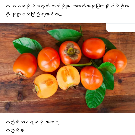
က ခန္ဓာကိုယ်အတွက် ဘယ်လိုများ အထောက်အကူပြုပေးနိုင်လဲဆိုတာ
ကို တူတူဖတ်ကြည့်ရအောင်လား….
တည်သီးကနေရမယ့် အာဟာရ
တည်သီးမှာ