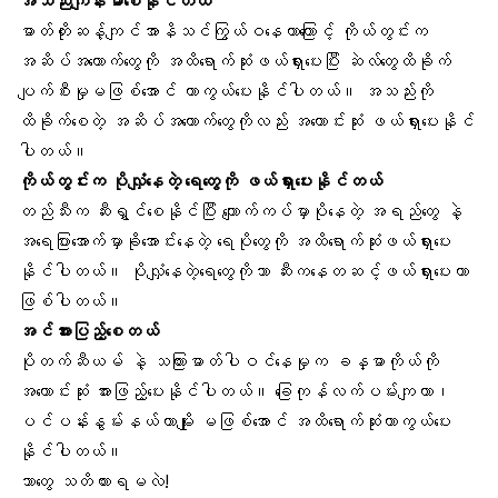
အသည်းကျန်းမာစေနိုင်တယ်
ဓာတ်တိုးဆန့်ကျင်အာနိသင်ကြွယ်ဝနေတာကြောင့် ကိုယ်တွင်းက
အဆိပ်အတောက်တွေကို အထိရောက်ဆုံးဖယ်ရှားပေးပြီး ဆဲလ်တွေထိခိုက်
ပျက်စီးမှုမဖြစ်အောင် ကာကွယ်ပေးနိုင်ပါတယ်။ အသည်းကို
ထိခိုက်စေတဲ့ အဆိပ်အတောက်တွေကိုလည်း အကောင်းဆုံး ဖယ်ရှားပေးနိုင်
ပါတယ်။
ကိုယ်တွင်းက ပိုလျှံနေတဲ့ ရေတွေကို ဖယ်ရှားပေးနိုင်တယ်
တည်သီးက ဆီးရွှင်စေနိုင်ပြီး ကျောက်ကပ်မှာပိုနေတဲ့ အရည်တွေ နဲ့
အရေပြားအောက်မှာခိုအောင်းနေတဲ့ ရေပိုတွေကို အထိရောက်ဆုံးဖယ်ရှားပေး
နိုင်ပါတယ်။ ပိုလျှံနေတဲ့ရေတွေကိုသာ ဆီးကနေတဆင့်ဖယ်ရှားပေးတာ
ဖြစ်ပါတယ်။
အင်အားပြည့်စေတယ်
ပိုတက်ဆီယမ် နဲ့ သကြားဓာတ်ပါဝင်နေမှုက ခန္ဓာကိုယ်ကို
အကောင်းဆုံး အားဖြည့်ပေးနိုင်ပါတယ်။ ခြေကုန်လက်ပမ်းကျတာ၊
ပင်ပန်းနွမ်းနယ်တာမျိုး မဖြစ်အောင် အထိရောက်ဆုံးကာကွယ်ပေး
နိုင်ပါတယ်။
ဘာတွေ သတိထားရမလဲ!