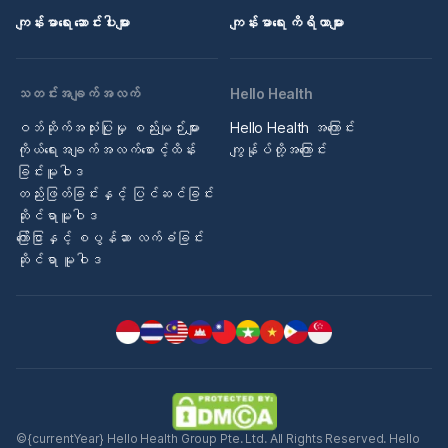
ကျန်းမာရေး ဆောင်းပါးများ
ကျန်းမာရေး ကိရိယာများ
သတင်းအချက်အလက်
Hello Health
ဝဘ်ဆိုက်အသုံးပြုမှု စည်းမျဉ်းများ
Hello Health အကြောင်း
ကိုယ်ရေးအချက်အလက်စောင့်ထိန်း
ကျွန်ုပ်တို့အကြောင်း
ခြင်းမူဝါဒ
တည်းဖြတ်ခြင်းနှင့် ပြင်ဆင်ခြင်း
ဆိုင်ရာမူဝါဒ
ကြော်ငြာနှင့် စပွန်ဆာ လက်ခံခြင်း
ဆိုင်ရာ မူဝါဒ
©{currentYear} Hello Health Group Pte. Ltd. All Rights Reserved. Hello