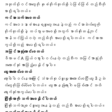
အဆုတ်ပိုးဝင်တာတွေကို ခုခံတိုက်ထုတ်ဖို့ပဲဖြစ်ဖြစ် တည်သီးကို
စားလို့ရပါတယ်။
ကင်ဆာ
သက်သာစေတယ်
ကင်ဆာဝေဒနာခံစားနေရသူတွေအနေနဲ့လည်း ကင်ဆာဆဲလ်တွေကို
တိုက်ထုတ်ဖို့နဲ့ ထပ်ပွားမလာစေဖို့အတွက် ဓာတ်တိုးဆန့်ကျင်
အာနိသင်ကြွယ်ဝတဲ့ တည်သိးကို စားပေးလို့ရပါတယ်။ ကင်ဆာကာ
ကွယ်ဖို့လည်း စားပေးလို့ရပါတယ်။
အမြင်အာရုံကောင်းစေတယ်
ဗီတာမင် A ကြွယ်ဝစွာပါဝင်နေတဲ့ တည်သီးက အမြင်အာရုံကို
အကောင်းဆုံး အားဖြည့်ပေးနိုင်မှာပါ။
သွေးအားကောင်းစေတယ်
ကော့ပါးပါဝင်နေတာကြောင့် သံဓာတ်စုပ်ယူမှုအားကောင်းစေပြီး သွေးနီဥဆဲ
လ်တွေကိုဖြစ်ပေါ်စေပါတယ်။
သွေးအားနည်းရောဂါ
မဖြစ်အောင် အထိ
ရောက်ဆုံးကာကွယ်ပေးပါတယ်။
ကြို့ထိုးတာကို သက်သာစေနိုင်ပါတယ်
ကြို့ထိုးသက်သာချင်သူတွေအနေနဲ့လည်း တည်သီး စားပေးလို့ရပါတယ်။