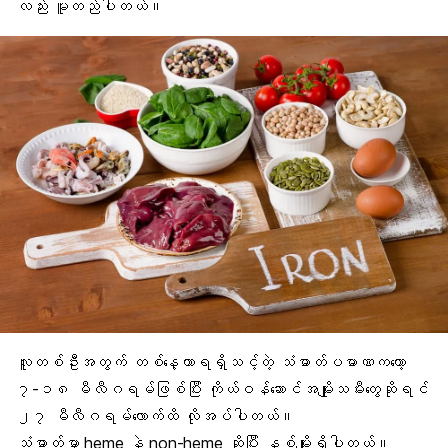
လည်း မူတည်ပါတယ်။
လူတစ်ဦးအတွက် တစ်နေ့တာရရှိသင့်တဲ့ သံဓာတ်ပမာဏကတော့
၇-၁၈ မီလီဂရမ်ဖြစ်ပြီး
ကိုယ်ဝန်ဆောင်အမျိုးသမီး
တွေဆိုရင်
၂၇ မီလီဂရမ်လောက်ထိ လိုအပ်ပါတယ်။
သံဓာတ်မှာ heme နဲ့ non-heme ဆိုပြီး နှစ်မျိုးရှိပါတယ်။