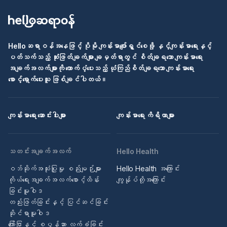
Helloဆရာဝန်အနေဖြင့် ပိုမို ကျန်းမာပျော်ရွှင်စေဖို့ နှင့်ကျန်းမာရေးနှင့်
ပတ်သက်သည့် ဆုံးဖြတ်ချက်များ ချမှတ်ရာတွင် စိတ်ချရသော ကျန်းမာရေး
အချက်အလက်များကို ထောက်ပံ့ပေးသည့် ယုံကြည်စိတ်ချရသော ကျန်းမာရေး
စောင့်ရှောက်ပေးသူ ဖြစ်ချင်ပါတယ်။
ကျန်းမာရေး ဆောင်းပါးများ
ကျန်းမာရေး ကိရိယာများ
သတင်းအချက်အလက်
Hello Health
ဝဘ်ဆိုက်အသုံးပြုမှု စည်းမျဉ်းများ
Hello Health အကြောင်း
ကိုယ်ရေးအချက်အလက်စောင့်ထိန်း
ကျွန်ုပ်တို့အကြောင်း
ခြင်းမူဝါဒ
တည်းဖြတ်ခြင်းနှင့် ပြင်ဆင်ခြင်း
ဆိုင်ရာမူဝါဒ
ကြော်ငြာနှင့် စပွန်ဆာ လက်ခံခြင်း