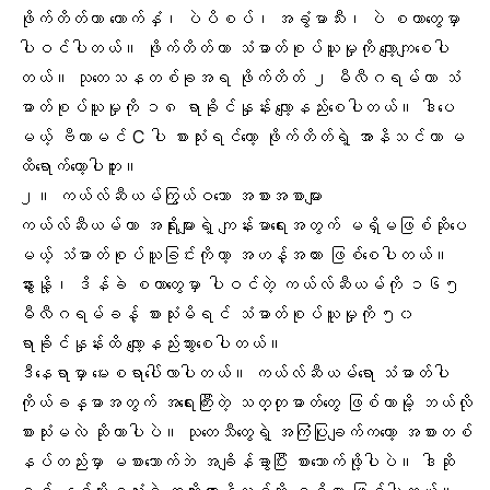
ဖိုက်တိတ်ဟာ ကောက်နှံ၊ ပဲပိစပ်၊ အခွံမာသီး၊ ပဲ စတာတွေမှာ
ပါဝင်ပါတယ်။ ဖိုက်တိတ်ဟာ သံဓာတ်စုပ်ယူမှုကို လျော့ကျစေပါ
တယ်။ သုတေသနတစ်ခုအရ ဖိုက်တိတ် ၂ မီလီဂရမ်ဟာ သံ
ဓာတ်စုပ်ယူမှုကို ၁၈ ရာခိုင်နှုန်း လျော့နည်းစေပါတယ်။ ဒါပေ
မယ့် ဗီတာမင် C ပါ စားသုံးရင်တော့ ဖိုက်တိတ်ရဲ့ အာနိသင်ဟာ မ
ထိရောက်တော့ပါဘူး။
၂။
ကယ်လ်ဆီယမ်
ကြွယ်ဝသော အစားအစာများ
ကယ်လ်ဆီယမ်ဟာ
အရိုး
များရဲ့ ကျန်းမာရေးအတွက် မရှိမဖြစ်ဆိုပေ
မယ့် သံဓာတ်စုပ်ယူခြင်းကိုတာ့ အဟန့်အတား ဖြစ်စေပါတယ်။
နွားနို့၊ ဒိန်ခဲ စတာတွေမှာ ပါဝင်တဲ့ ကယ်လ်ဆီယမ်ကို ၁၆၅
မီလီဂရမ်ခန့် စားသုံးမိရင် သံဓာတ်စုပ်ယူမှုကို ၅၀
ရာခိုင်နှုန်းထိ လျော့နည်းသွားစေပါတယ်။
ဒီနေရာမှာ မေးစရာပေါ်လာပါတယ်။ ကယ်လ်ဆီယမ်ရော သံဓာတ်ပါ
ကိုယ်ခန္ဓာအတွက် အရေးကြီးတဲ့ သတ္တုဓာတ်တွေ ဖြစ်တာမို့ ဘယ်လို
စားသုံးမလဲ ဆိုတာပါပဲ။ သုတေသီတွေရဲ့ အကြံပြုချက်ကတော့ အစားတစ်
နပ်တည်းမှာ မစားသောက်ဘဲ အချိန်ခွာပြီး စားသောက်ဖို့ပါပဲ။ ဒါဆို