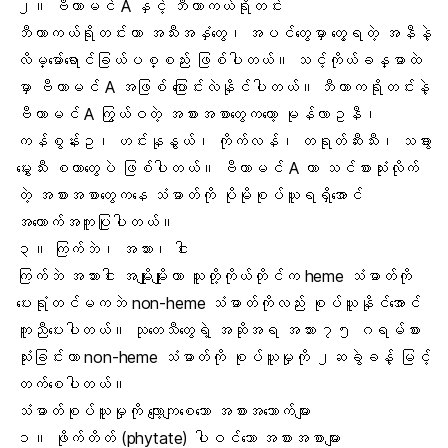
၂။
ဗီတာမင် A
နှင့် ဘီတာကယ်ရိုတင်း
ဘီတာကယ်ရိုတင်းဟာ အသီးအနှံတွေ၊ အပင်တွေမှာ တွေ့ရတဲ့ အနီနဲ့
လိမ္မော်ရောင်ခြယ်ပစ္စည်း ဖြစ်ပါတယ်။ သင့်ကိုယ်ခန္ဓာထဲ
မှာ ဗီတာမင် A အဖြစ် ပြောင်းလဲနိုင်ပါတယ်။ ဘီတာကရိုတင်းနဲ့
ဗီတာမင် A ကြွယ်ဝတဲ့ အစားအစာတွေကတော့ မုန်လာဥနီ၊
ကန်စွန်းဥ၊ ဟင်းနုနွယ်၊ ကိုက်လန်၊ တရုတ်ဆီးသီး၊ သခွား
မွှေးသီး စတာတွေပဲ ဖြစ်ပါတယ်။ ဗီတာမင် A ဟာ သင်စားသုံးလိုက်
တဲ့ အစားအစာတွေကနေ သံဓာတ်ကို ပိုမိုစုပ်ယူရရှိအောင်
အထောက်အကူပြုပါတယ်။
၃။ ကြက်ဘဲ၊ အသား၊ ငါး
ကြက်ဘဲ အသားငါး အမျိုးမျိုးဟာ သူတို့ကိုယ်တိုင်က heme သံဓာတ်ကို
ပေးရုံတင်မကဘဲ non-heme သံဓာတ်ကိုလည်း စုပ်ယူနိုင်အောင်
ကူညီပေးပါတယ်။ သုတေသီတွေရဲ့ အဆိုအရ အသား ၇၅ ဂရမ်စား
သုံးခြင်းဟာ non-heme သံဓာတ်ကို စုပ်ယူမှုကို ၂ဆခွဲခန့် မြင့်
တက်စေပါတယ်။
သံဓာတ်စုပ်ယူမှုကို လျော့ကျစေသော အစားအသောက်များ
၁။ ဖိုက်တိတ် (phytate) ပါဝင်သော အစားအစာများ