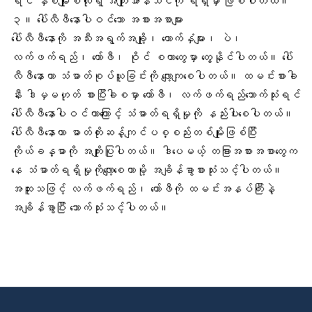
ရင် နှစ်မျိုးစလုံးရဲ့ အကျိုးအာနိသင်ကို ရရှိမှာ ဖြစ်ပါတယ်။
၃။ ပေါ်လီဖီနောပါဝင်သော အစားအစာများ
ပေါ်လီဖီနောကို အသီးအရွက်အချို့၊ ကောက်နှံများ၊ ပဲ၊
လက်ဖက်ရည်၊ ကော်ဖီ၊ ဝိုင် စတာတွေမှာ တွေ့နိုင်ပါတယ်။ ပေါ်
လီဖီနောဟာ သံဓာတ်စုပ်ယူခြင်းကို လျော့ကျစေပါတယ်။ ထမင်းစားခါ
နီး ဒါမှမဟုတ် စားပြီးခါစမှာ ကော်ဖီ၊ လက်ဖက်ရည်သောက်သုံးရင်
ပေါ်လီဖီနောပါဝင်တာကြောင့် သံဓာတ်ရရှိမှုကို နည်းပါးစေပါတယ်။
ပေါ်လီဖီနောဟာ
ဓာတ်တိုးဆန့်ကျင်ပစ္စည်း
တစ်မျိုးဖြစ်ပြီး
ကိုယ်ခန္ဓာကို အကျိုးပြုပါတယ်။ ဒါပေမယ့် တခြားအစားအစာတွေက
နေ သံဓာတ်ရရှိမှုကိုလျော့စေတာမို့ အချိန်ခွာစားသုံးသင့်ပါတယ်။
အထူးသဖြင့် လက်ဖက်ရည်၊ ကော်ဖီကို ထမင်းအနပ်ကြီးနဲ့
အချိန်ခွာပြီး သောက်သုံးသင့်ပါတယ်။