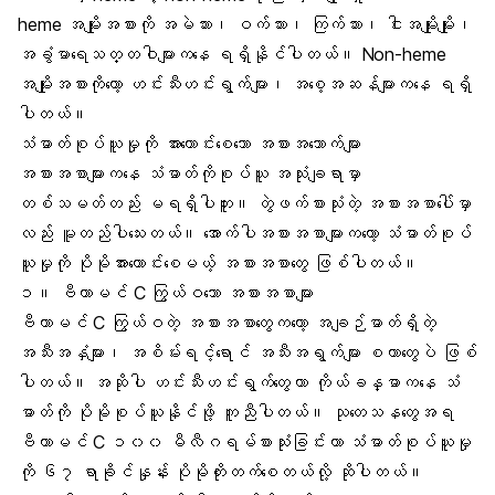
heme အမျိုးအစားကို အမဲသား၊ ဝက်သား၊ ကြက်သား၊ ငါးအမျိုးမျိုး၊
အခွံမာရေသတ္တဝါများကနေ ရရှိနိုင်ပါတယ်။ Non-heme
အမျိုးအစားကိုတော့ ဟင်းသီးဟင်းရွက်များ၊ အစေ့အဆန်များကနေ ရရှိ
ပါတယ်။
သံဓာတ်စုပ်ယူမှု
ကို အားကောင်းစေသော အစားအသောက်များ
အစားအစာများကနေ သံဓာတ်ကိုစုပ်ယူ အသုံးချရာမှာ
တစ်သမတ်တည်း မရရှိပါဘူး။ တွဲဖက်စားသုံးတဲ့ အစားအစာပေါ်မှာ
လည်း မူတည်ပါသေးတယ်။ အောက်ပါအစားအစာများကတော့ သံဓာတ်စုပ်
ယူမှုကို ပိုမိုအားကောင်းစေမယ့် အစားအစာတွေ ဖြစ်ပါတယ်။
၁။
ဗီတာမင် C
ကြွယ်ဝသော အစားအစာများ
ဗီတာမင် C ကြွယ်ဝတဲ့ အစားအစာတွေကတော့ အချဉ်ဓာတ်ရှိတဲ့
အသီးအနှံများ၊ အစိမ်းရင့်ရောင် အသီးအရွက်များ စတာတွေပဲ ဖြစ်
ပါတယ်။ အဆိုပါ ဟင်းသီးဟင်းရွက်တွေဟာ ကိုယ်ခန္ဓာကနေ သံ
ဓာတ်ကို ပိုမိုစုပ်ယူနိုင်ဖို့ ကူညီပါတယ်။ သုတေသနတွေအရ
ဗီတာမင် C ၁၀၀ မီလီဂရမ်စားသုံးခြင်းဟာ သံဓာတ်စုပ်ယူမှု
ကို ၆၇ ရာခိုင်နှုန်း ပိုမိုတိုးတက်စေတယ်လို့ ဆိုပါတယ်။