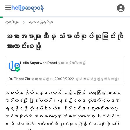
သွေးရောဂါများ
သွေးအားနည်းရောဂါများ
အစားအစာများဆီမှ သံဓာတ်စုပ်ယူခြင်းကို
အားကောင်းစေဖို့
Hello Sayarwon Panel
မှ ဆေးစစ်ထားပါသည်
Dr. Thant Zin
မှ ရေးသားသည်။
·
20/09/2022 တွင် အသစ်ဖြည့်စွက်ခဲ့သည်။
သံဓာတ်
ဟာ
ကိုယ်ခန္ဓာ
အတွက် မရှိမဖြစ် အရေးကြီးတဲ့
အာဟာရ
ဓာတ်
တစ်မျိုး ဖြစ်ပါတယ်။ နေ့စဉ်ဘဝမှာ လုံလောက်တဲ့ပမာဏ
ရရှိနိုင်ဖို့ လိုအပ်ပါတယ်။ စိတ်ဝင်စားစရာကောင်းတာကတော့
သင်စားလိုက်တဲ့ အစားအစာတွေမှာ သံဓာတ်လုံလောက်စွာ ပါဝင်နိုင်
သလို သံဓာတ်ကို ဘယ်လောက်ထိ စုပ်ယူရရှိနိုင်မလဲဆိုတဲ့အပေါ်