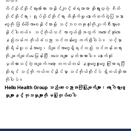
တယ်။
လိင်ပိုင်းဆိုင်ရာစော်ကား အနိုင်ကျင့်ခံရတာဟာ ဆိုးရွားလှတဲ့ စိတ်
ပိုင်းဆိုင်ရာ၊ရုပ်ပိုင်းဆိုင်ရာ ထိခိုက်မှု နောက်ဆက်တွဲပြဿနာ
တွေကို ဖြစ်ပေါ်လာစေနိုင်တာမို့ သင့်ဘဝတခုလုံးကို ပျက်စီးသွားစေ
နိုင်ပါတယ်။ သင့်ကိုယ်သင် ကာကွယ်ဖို့အတွက် အကောင်းဆုံးသော
နည်းလမ်းက ကိုယ်ခံပညာ သင်တန်းတွေ တက်ဖို့ပါပဲ။ သင့်မှာ
စိုးရိမ်ပူပန်တာတွေ၊သိချင်တာတွေရှိရင်လည်း သင်တန်းဆရာ
ကို ချက်ချင်းမေးမြန်းပြီး အသေအချာ မှတ်သားထားပါ။ နောက်ဆုံး
မှတ်ထားသင့်တဲ့အချက်ကတော့ တကယ်တမ်း နဖူးတွေ့ဒူးတွေ့ ကြုံလာရပြီ
ဆိုရင် သင့်ကို ကယ်တင်နိုင်မှာ သင်ကိုယ်တိုင်ပဲ ရှိတယ်ဆိုတာ
ကိုပါပဲ။
Hello Health Group သည် ဆေးပညာအကြံပြုချက်များ၊ ရောဂါရှာဖွေ
မှုများနှင့် ကုသမှုများကို မပြုလုပ်ပေးပါ