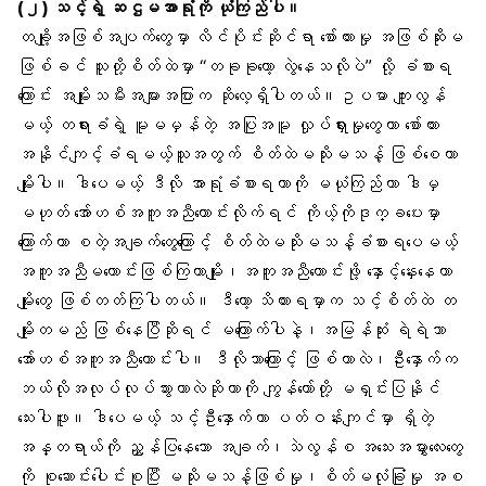
(၂) သင့်ရဲ့ ဆဌမအာရုံကို ယုံကြည်ပါ။
တချို့အဖြစ်အပျက်တွေမှာ လိင်ပိုင်းဆိုင်ရာ စော်ကားမှု အဖြစ်ဆိုးမ
ဖြစ်ခင် သူတို့စိတ်ထဲမှာ “တခုခုတော့ လွဲနေသလိုပဲ” လို့ ခံစားရ
ကြောင်း အမျိုးသမီးအများအပြားက ဆိုလေ့ရှိပါတယ်။ဥပမာ ကျူးလွန်
မယ့် တရားခံရဲ့ မူမမှန်တဲ့ အပြုအမူ လှုပ်ရှားမှုတွေဟာ စော်ကား
အနိုင်ကျင့်ခံရမယ့်သူအတွက် စိတ်ထဲမသိုးမသန့် ဖြစ်စေတာ
မျိုးပါ။ ဒါပေမယ့် ဒီလို အာရုံခံစားရတာကို မယုံကြည်တာ ဒါမှ
မဟုတ် အော်ဟစ်အကူအညီတောင်းလိုက်ရင် ကိုယ့်ကိုဒုက္ခပေးမှာ
ကြောက်တာ စတဲ့အချက်တွေကြောင့် စိတ်ထဲမသိုးမသန့်ခံစားရပေမယ့်
အကူအညီမတောင်းဖြစ်ကြတာမျိုး၊အကူအညီတောင်းဖို့ နှောင့်နှေးနေတာ
မျိုးတွေ ဖြစ်တတ်ကြပါတယ်။ ဒီတော့ သိထားရမှာက သင့်စိတ်ထဲ တ
မျိုးတမည် ဖြစ်နေပြီဆိုရင် မကြောက်ပါနဲ့၊အမြန်ဆုံး ရဲရဲသာ
အော်ဟစ်အကူအညီတောင်းပါ။ ဒီလိုဘာကြောင့် ဖြစ်တာလဲ၊ဦးနှောက်က
ဘယ်လိုအလုပ်လုပ်သွားတာလဲဆိုတာကို ကျွန်တော်တို့ မရှင်းပြနိုင်
သေးပါဖူး။ ဒါပေမယ့် သင့်ဦးနှောက်ဟာ ပတ်ဝန်းကျင်မှာ ရှိတဲ့
အန္တရာယ်ကို ညွှန်ပြနေသော အချက်၊သဲလွန်စ အသေးအမွှားလေးတွေ
ကို စုဆောင်းပေါင်းစုပြီး မသိုးမသန့်ဖြစ်မှု၊စိတ်မလုံခြုံမှု အစ