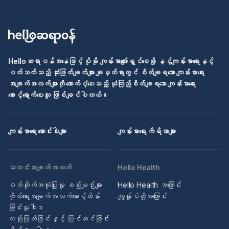
Helloဆရာဝန်အနေဖြင့် ပိုမို ကျန်းမာပျော်ရွှင်စေဖို့ နှင့်ကျန်းမာရေးနှင့်
ပတ်သက်သည့် ဆုံးဖြတ်ချက်များ ချမှတ်ရာတွင် စိတ်ချရသော ကျန်းမာရေး
အချက်အလက်များကို ထောက်ပံ့ပေးသည့် ယုံကြည်စိတ်ချရသော ကျန်းမာရေး
စောင့်ရှောက်ပေးသူ ဖြစ်ချင်ပါတယ်။
ကျန်းမာရေး ဆောင်းပါးများ
ကျန်းမာရေး ကိရိယာများ
သတင်းအချက်အလက်
Hello Health
ဝဘ်ဆိုက်အသုံးပြုမှု စည်းမျဉ်းများ
Hello Health အကြောင်း
ကိုယ်ရေးအချက်အလက်စောင့်ထိန်း
ကျွန်ုပ်တို့အကြောင်း
ခြင်းမူဝါဒ
တည်းဖြတ်ခြင်းနှင့် ပြင်ဆင်ခြင်း