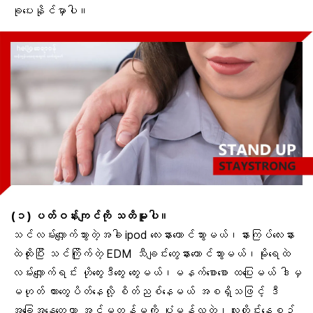
ခုပေးနိုင်မှာပါ။
(၁) ပတ်ဝန်းကျင်ကို သတိမူပါ။
သင်လမ်းလျှောက်သွားတဲ့အခါ ipod လေးနားထောင်သွားမယ်၊နားကြပ်လေးနား
ထဲထိုးပြီး သင်ကြိုက်တဲ့ EDM သီချင်းတွေနားထောင်သွားမယ်၊မိုးရေထဲ
လမ်းလျှောက်ရင်း ဟိုတွေးဒီတွေး တွေးမယ်၊မနက်စောစော ထပြေးမယ် ဒါမှ
မဟုတ် ကားတွေပိတ်နေလို့ စိတ်ညစ်နေမယ် အစရှိသဖြင့် ဒီ
အခြေအနေတွေဟာ အင်မတန်မှကို ပုံမှန်လှတဲ့၊လူတိုင်းနေ့စဉ်