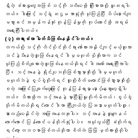
ရှိတဲ့ ခံစားမှုတွေအဖြစ် သင့်ကို သတိပေးဖို့ ကြိုးစားတာလို့ ယူဆရပါ
တယ်။ ဒါကြောင့် သင့်ရဲ့ ဆဌမ အာရုံကို ယုံကြည်ပြီး သိပ်နောက်ကျ
မသွားခင် အမှန်ကန်ဆုံး တုန့်ပြန်မှုကို လုပ်ဆောင်ဖို့ အရမ်း
အရေးကြီးပါတယ်။
(၃) တရားခံဟာ ဓါတ်သိဖြစ်နေနိုင်ပါတယ်။
တကယ်လို့ သင့်ကို လိင်ပိုင်းဆိုင်ရာ စော်ကားအနိုင်ကျင့်မယ့်သူဟာ
သင်နဲ့သိနေတဲ့သူဖြစ်နေရင် ဒါမှမဟုတ် ပိုဆိုးတာက သင်
ယုံကြည်စိတ်ချထားတဲ့သူဖြစ်နေတယ်ဆိုရင် ဒါအတော်အရေးကြီးလာပါ
ပြီ။ သင့်အနေနဲ့ ရိုင်းပျသလိုဖြစ်သွားမှာစိုးလို့ ဒါမှမဟုတ်
မဟုတ်ဘဲနဲ့ စွပ်စွဲလိုက်ရင် သူတို့စိတ်မကောင်းဖြစ်သွားမှာစိုးလို့
စတဲ့ အကြောင်းပြချက်တွေကြောင့် တုန့်ပြန်ရာမှာ နှောင့်နှေးသွားလေ့ရှိပါ
တယ်။ သိထားဖို့က သင့်အနေနဲ့ မှားပြီးပြုမူလိုက်မိတယ်၊စွပ်စွဲ
လိုက်မိတယ်ဆိုရင်တောင် ဒါဟာ ကြီးကျယ်တဲ့ ပြဿနာမဟုတ်ပါဖူး၊
နားလည်ပေးနိုင်တဲ့ အခြေအနေတခုပါ။ သင့်အနေနဲ့ သူကျေနပ်
လောက်အောင် ပြန်တောင်းပန်လိုက်ရုံပါပဲ။ အယုံလွယ်ပြီး ခံလိုက်ရ
ရင်တော့ တဘဝစာဖြစ်တယ်ဆိုတာ စိတ်ထဲ မြဲမြဲ မှတ်ထားဖို့လိုပါ