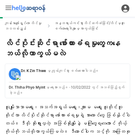
ကျန်းမာပျော်ရွှင်သော လိင်မှု
အန္တရာယ်ကင်းစွာ လိင်ဆက်ဆံခြင်း/လိင်မှကူး
ဘဝလမ်းညွှန်
စက်သောရောဂါများမှ ကာကွယ်ခြင်း
လိင်ပိုင်းဆိုင်ရာ စော်ကားခံရမှုတွေကနေ
ဘယ်လိုကာကွယ်မလဲ
Dr. K Zin Thwe
မှ ကျွမ်းကျင်စွာ စစ်ဆေးထားပါသည်။
Dr. Thiha Phyo Myint
မှ ရေးသားသည်။
·
10/02/2022 တွင် အသစ်ဖြည့်စွက်
ခဲ့သည်။
လူမျိုးဘာသာမရွေး၊အသက်အရွယ်မရွေး၊ကျားမ မရွေး လူတိုင်းလူ
တိုင်းဟာ လိင်ပိုင်းဆိုင်ရာ စော်ကားခံရမှုရဲ့ သားကောင်တွေ ဖြစ်နိုင်ပါ
တယ်။ ဒီလို ဆိုးရွားလှတဲ့ အဖြစ်ဆိုးမျိုးနဲ့ မကြုံတွေ့ရလေအောင် ကိုယ့်
ကိုယ်ကို ဘယ်လိုကာကွယ်ကြမလဲ။ ဒီဆောင်းပါးက သင့်ကို အဖြေတခု