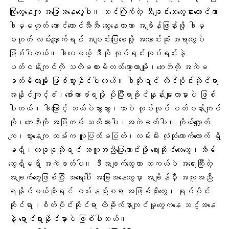
ကြုံတွေ့နေကျ အခြေအနေတွေပါ။ သင်ကြိုက်တဲ့ သီချင်းလေးတွေနားထောင်တာ
ဒါမှမဟုတ် တောင်တောင်အီအီ တွေးနေတာဟာ အချိန်ဖြုန်းဖို့ ဒါမှ
မဟုတ် လမ်းလျှောက်ရင်း အပျင်းပြေစေဖို့ အကောင်းဆုံး အရာတွေပဲ
ဖြစ်ပါတယ်။ ဒါပေမယ့် ဒီလို လုပ်ရင်းလုပ်ရင်းနဲ့
ပတ်ဝန်းကျင်ကို သတိမထားမိတတ်တော့တာမျိုး၊ဘေးဘီကို အကဲမ
ခတ်မိတာမျိုး ဖြစ်သွားနိုင်ပါတယ်။ ဒါဆိုရင် လိင်ပိုင်းဆိုင်ရာ
အနိုင်ကျင့်ခံ၊စော်ကားခံရဖို့ ပိုပြီးရာခိုင်နှုန်းများလာမှာပဲ ဖြစ်
ပါတယ်။ ဒါကြောင့် ဘယ်ပဲသွားသွား၊ဘာပဲ လုပ်လုပ် ပတ်ဝန်းကျင်
ကို၊ဘေးဘီကို အမြဲတမ်း သတိထားပါ၊အကဲခတ်ပါ။ ကိုယ်လျှောက်
ကျ၊သွားနေကျ လမ်းက လူပြတ်မပြတ်၊လမ်းမီး လုံလုံလောက်လောက် ရှိ
မရှိ၊တခုခုဆိုရင် အကူအညီပြေးတောင်းဖို့ ဈေးဆိုင်လေးတွေ၊အိမ်
တွေရှိမရှိ အကဲခတ်ပါ။ ဒီအချက်တွေဟာ တကယ်ပဲ အရေးကြီးတဲ့
အချက်တွေဖြစ်ပြီး အရေးပေါ် အခြေအနေတွေမှာ အချိန်မှီ အကူအညီ
ရနိုင်မယ်ဆိုရင် ဝမ်းနည်းစရာ အဖြစ်ဆိုးတွေ၊ ရုပ်ပိုင်း
ဆိုင်ရာ၊စိတ်ပိုင်းဆိုင်ရာ ထိခိုက်နာကျင်မှုတွေကနေ သင့်အနေ
နဲ့ ရှောင်ရှားနိုင်မှာပဲ ဖြစ်ပါတယ်။