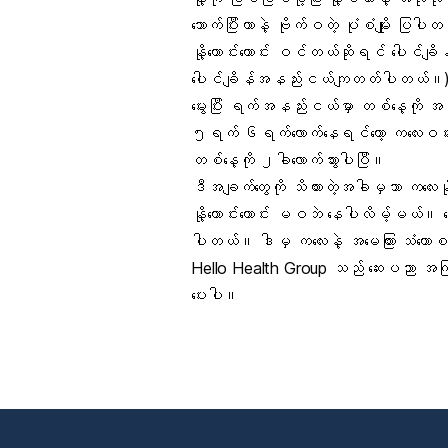
သောက်ပြီးတာနဲ့
ဗိုက်ဝ
တဲ့ ပုံစံမျိုး ပြပ
နို့ကောင်းကောင်း ဝင်တယ်ဆိုရင်
ပေါင်ချိန
ပေါင်ချိန်အနည်းငယ်ကျတတ်ပါတယ်။
မွေးပြီး ရက်အနည်းငယ်မှာ တစ်နေ့ကို အ
၅ရက် ၆ရက်လောက်နေရင်တော့
ကလေးဝမ်
တစ်နေ့ကို ၂ခါလောက်သွားပါပြီ။
ဒီအချက်တွေကို သိထားတဲ့အခါမှသာ ကလေးနိ
နို့ကောင်းကောင်း မဝဘဲ နေပါလိမ့်မယ်။ နောက
ပါတယ်။ ဒါမှ ကလေးနဲ့ အမေကြား သံယောစဉ်တိ
Hello Health Group သည် ဆေးပညာ အကြံပြ
ပေးပါ။