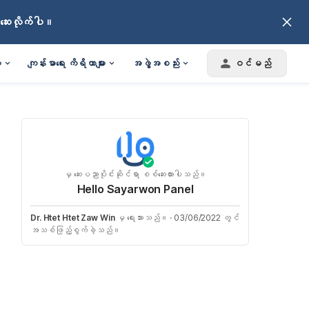
်ဆေးလိုက်ပါ။
း
ကျန်းမာရေး ကိရိယာများ
အဖွဲ့အစည်း
ဝင်မည်
မှ ဆေးပညာပိုင်းဆိုင်ရာ စစ်ဆေးထားပါသည်။
Hello Sayarwon Panel
Dr. Htet Htet Zaw Win
မှ ရေးသားသည်။
·
03/06/2022 တွင်
အသစ်ဖြည့်စွက်ခဲ့သည်။