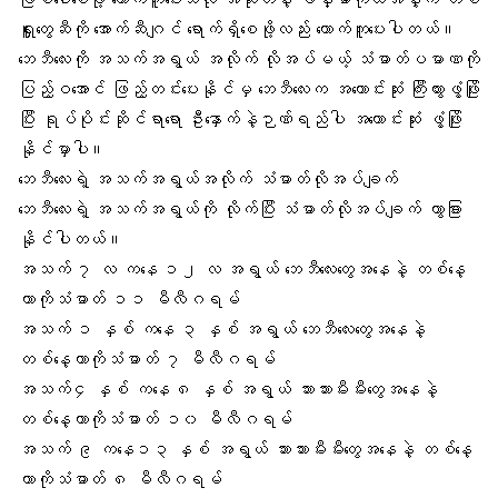
ရှူးတွေဆီကို အောက်ဆီဂျင် ရောက်ရှိစေဖို့လည်း ထောက်ကူပေးပါတယ်။
ဘေဘီလေးကို အသက်အရွယ် အလိုက် လိုအပ်မယ့် သံဓာတ်ပမာဏကို
ပြည့်ဝအောင် ဖြည့်တင်းပေးနိုင်မှ ဘေဘီလေးက အကောင်းဆုံး ကြီးထွားဖွံ့ဖြိုး
ပြီး ရုပ်ပိုင်းဆိုင်ရာရော ဦးနှောက်နဲ့ဉာဏ်ရည်ပါ အကောင်းဆုံး ဖွံ့ဖြိုး
နိုင်မှာပါ။
ဘေဘီလေးရဲ့
အသက်အရွယ်အလိုက် သံဓာတ်လိုအပ်ချက်
ဘေဘီလေးရဲ့ အသက်အရွယ်ကို လိုက်ပြီး သံဓာတ်လိုအပ်ချက် ကွာခြား
နိုင်ပါတယ်။
အသက် ၇ လ ကနေ ၁၂ လ အရွယ် ဘေဘီလေးတွေအနေနဲ့ တစ်နေ့
တာကိုသံဓာတ် ၁၁ မီလီဂရမ်
အသက် ၁ နှစ် ကနေ ၃ နှစ် အရွယ် ဘေဘီလေးတွေအနေနဲ့
တစ်နေ့တာကိုသံဓာတ် ၇ မီလီဂရမ်
အသက်၄ နှစ် ကနေ ၈ နှစ် အရွယ် သားသားမီးမီးတွေအနေနဲ့
တစ်နေ့တာကိုသံဓာတ် ၁၀ မီလီဂရမ်
အသက် ၉ ကနေ၁၃ နှစ် အရွယ် သားသားမီးမီးတွေအနေနဲ့ တစ်နေ့
တာကိုသံဓာတ် ၈ မီလီဂရမ်