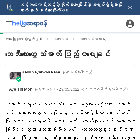
သင့်ကလေးက ရှိသင့်တဲ့ ကိုယ်အလေးချိန်နဲ့ အရပ်ရှိရဲ့လားဆို
တာကို ခုပဲ စစ်ဆေးလိုက်ပါ။
ကလေးပြုစုစောင့်ရှောက်ခြင်း
ကလေးငယ်
ကလေးငယ်အာဟာရ
ဘေဘီလေးတွေ သံဓာတ် ပြည့်ဝစေချင်
Hello Sayarwon Panel
မှ ဆေးစစ်ထားပါသည်
Aye Thi Mon
မှ ရေးသားသည်။
·
23/05/2022 တွင် အသစ်ဖြည့်စွက်ခဲ့သည်။
သံဓာတ်
အရင်က မရင်းနှီးပေမယ့် အခုနောက်ပိုင်းတော့ သံဓာတ်
ဆိုတဲ့ စကားလုံးလေးတွေက လူတိုင်းနဲ့ ရင်းနှီးလာခဲ့ပါတယ်။ သံဓာတ်
ပြည့်အောင် ဘာစားရမလဲ မသိပေမယ့်
သံဓာတ်ချို့တဲ့
ရင် မူးမောတာတွေ
ဖြစ်သလို သွေးအားနည်းတာဖြစ်စေမယ်။
ဘေဘီလေးတွေ
မှာဆိုရင်
ဉာဏ်
ရည် ဖွံ့ဖြိုးမှု
အားနည်းမယ်ဆိုတာတွေကိုတော့ ကျန်းမာရေး အသိပေးမှုတွေက