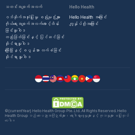
သတင်းအချက်အလက်
Hello Health
ဝဘ်ဆိုက်အသုံးပြုမှု စည်းမျဉ်းများ
Hello Health အကြောင်း
ကိုယ်ရေးအချက်အလက်စောင့်ထိန်း
ကျွန်ုပ်တို့အကြောင်း
ခြင်းမူဝါဒ
တည်းဖြတ်ခြင်းနှင့် ပြင်ဆင်ခြင်း
ဆိုင်ရာမူဝါဒ
ကြော်ငြာနှင့် စပွန်ဆာ လက်ခံခြင်း
ဆိုင်ရာ မူဝါဒ
©{currentYear} Hello Health Group Pte. Ltd. All Rights Reserved. Hello
Health Group သည် ဆေးပညာအကြံဉာဏ်များ၊ ရောဂါရှာဖွေမှုများနှင့် ကုသမှုများ မပြုလုပ်
ပေးပါ။