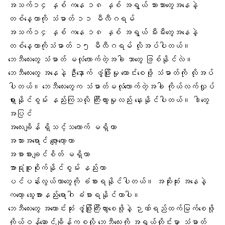
အသက်၁၄ နှစ် ကနေ ၁၈ နှစ် အရွယ် သားသားတွေအနေနဲ့
တစ်နေ့တာကို သံဓာတ် ၁၁ မီလီဂရမ်
အသက်၁၄ နှစ် ကနေ ၁၈ နှစ် အရွယ် မီးမီးတွေအနေနဲ့
တစ်နေ့တာကိုသံဓာတ် ၁၅ မီလီဂရမ် လိုအပ်ပါတယ်။
ဘေဘီလေးတွေ သံဓာတ် မလုံလောက်တဲ့အခါ ဘာတွေ ဖြစ်နိုင်လဲ။
ဘေဘီလေးတွေ အနေနဲ့
ဦးနှောက် ဖွံ့ဖြိုးမှု
ကောင်းစေဖို့ သံဓာတ်ကို လိုအပ်
ပါတယ်။ ဘေဘီလေးတွေက သံဓာတ်မလုံလောက်တဲ့အခါ ကိုယ်လက်လှုပ်
ရှားနိုင်စွမ်း နည်းကြသလို ကြီးထွားမှုလည်း နှေးနိုင်ပါတယ်။ ဒါတွေ
အပြင်
အလေးချိန် ရှိသင့်သလောက် မရှိတာ
အသားအရောင် ဖျော့တော့တာ
အစာစားချင်စိတ် မရှိတာ
အာရုံစူးစိုက်နိုင်စွမ်း နည်းတာ
ပင်ပန်းလွယ်တာတွေကို ခံစားရနိုင်ပါတယ်။ အဆိုးဆုံး အနေနဲ့
ကတော့ သွေးအားနည်းရောဂါ ခံစားရနိုင်တာပါ။
ဘေဘီလေးတွေ အကောင်းဆုံး ဖွံ့ဖြိုးကြီးထွားစေဖို့နဲ့ ဉာဏ်ရည်ထက်မြက်စေဖို့
ကိုယ်ဝန်ဆောင်ချိန်ကစလို့ ဘေဘီလေးကို အရွယ်တိုင်းမှာ သံဓာတ်