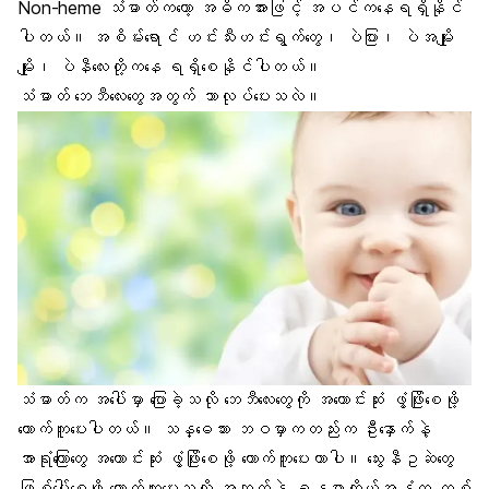
Non-heme သံဓာတ်ကတော့ အဓိကအားဖြင့် အပင်ကနေရရှိနိုင်
ပါတယ်။ အစိမ်းရောင် ဟင်းသီးဟင်းရွက်တွေ၊ ပဲပြား၊
ပဲအမျိုး
မျို
း၊ ပဲနီလေးတို့ကနေ ရရှိစေနိုင်ပါတယ်။
သံဓာတ် ဘေဘီလေးတွေအတွက် ဘာလုပ်ပေးသလဲ။
သံဓာတ်က အပေါ်မှာ ပြောခဲ့သလို ဘေဘီလေးတွေကို အကောင်းဆုံး ဖွံ့ဖြိုးစေဖို့
ထောက်ကူပေးပါတယ်။ သန္ဓေသား ဘဝမှာကတည်းက
ဦးနှောက်နဲ့
အာရုံကြောတွေ
အကောင်းဆုံး ဖွံ့ဖြိုးစေဖို့ ထောက်ကူပေးတာပါ။ သွေးနီဥဆဲတွေ
ဖြစ်ပေါ်စေဖို့ ထောက်ကူပေးသလို
အဆုတ်
နဲ့ ခန္ဓာကိုယ်အနှံ့က တစ်