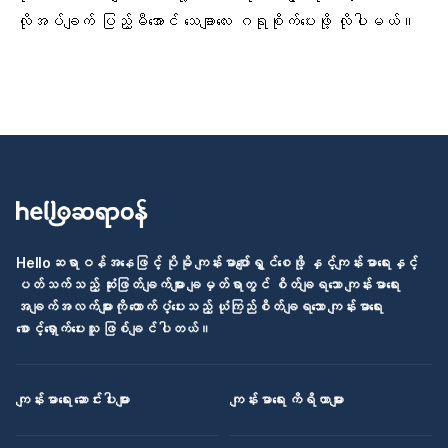
လိုအပ်ချက် ပြည့်မီအောင် သေချာလေး ဂရုစိုက်ပေးဖို့ လိုပါမယ်။
Helloဆရာဝန်အနေဖြင့် ပိုမို ကျန်းမာပျော်ရွှင်စေဖို့ နှင့်ကျန်းမာရေးနှင့်
ပတ်သက်သည့် ဆုံးဖြတ်ချက်များ ချမှတ်ရာတွင် စိတ်ချရသော ကျန်းမာရေး
အချက်အလက်များကို ထောက်ပံ့ပေးသည့် ယုံကြည်စိတ်ချရသော ကျန်းမာရေး
စောင့်ရှောက်ပေးသူ ဖြစ်ချင်ပါတယ်။
ကျန်းမာရေး ဆောင်းပါးများ
ကျန်းမာရေး ကိရိယာများ