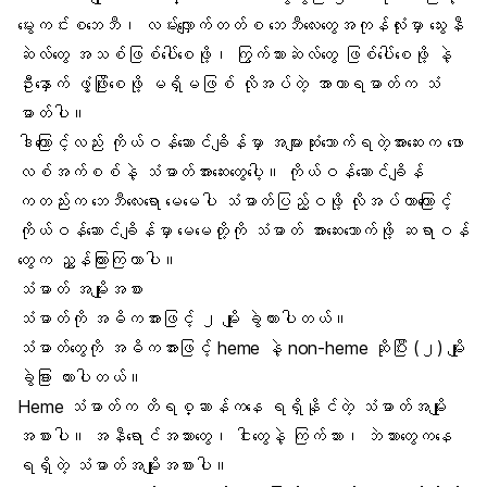
မွေးကင်းစဘေဘီ
၊ လမ်းလျှောက်တတ်စ ဘေဘီလေးတွေအကုန်လုံးမှာ သွေးနီ
ဆဲလ်တွေ အသစ်ဖြစ်ပေါ်စေဖို့၊ ကြွက်သားဆဲလ်တွေ ဖြစ်ပေါ်စေဖို့ နဲ့
ဦးနှောက် ဖွံ့ဖြိုးစေဖို့ မရှိမဖြစ် လိုအပ်တဲ့ အာဟာရဓာတ်က သံ
ဓာတ်ပါ။
ဒါကြောင့်လည်း
ကိုယ်ဝန်ဆောင်ချိန်
မှာ အများဆုံးသောက်ရတဲ့အားဆေးက ဖော
လစ်အက်စစ်နဲ့
သံဓာတ်အားဆေး
တွေပေါ့။ ကိုယ်ဝန်ဆောင်ချိန်
ကတည်းက ဘေဘီလေးရော မေမေပါ သံဓာတ်ပြည့်ဝဖို့ လိုအပ်တာကြောင့်
ကိုယ်ဝန်ဆောင်ချိန်မှာ မေမေတို့ကို သံဓာတ် အားဆေးသောက်ဖို့ ဆရာဝန်
တွေက ညွှန်ကြားကြတာပါ။
သံဓာတ် အမျိုးအစား
သံဓာတ်ကို အဓိကအားဖြင့် ၂ မျိုး ခွဲထားပါတယ်။
သံဓာတ်တွေကို အဓိကအားဖြင့် heme နဲ့ non-heme ဆိုပြီး (၂) မျိုး
ခွဲခြား ထားပါတယ်။
Heme သံဓာတ်က တိရစ္ဆာန်ကနေ ရရှိနိုင်တဲ့ သံဓာတ်အမျိုး
အစားပါ။
အနီရောင်အသားတွေ
၊ ငါးတွေနဲ့ ကြက်သား၊ ဘဲသားတွေကနေ
ရရှိတဲ့ သံဓာတ်အမျိုးအစားပါ။