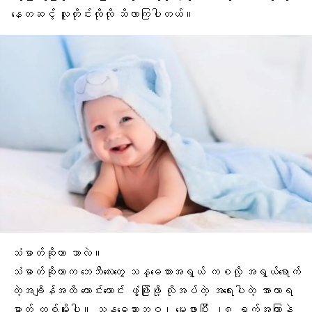
နေတဆင့် လူတိုင်းလိုလို သိလာကြပါတယ်။
သံဓာတ်ဆိုတာ ဘာလဲ။
သံဓာတ်ဆိုတာက ဘေဘီလေးတွေ
သန္ဓေသားအရွယ်
ကစလို့ အရွယ်ရောက်
တဲ့အချိန်အထိ ကောင်းကောင်း ဖွံ့ဖြိုးဖို့ လိုအပ်တဲ့
အရေးပါတဲ့ အာဟာရ
ဓာတ်
တစ်မျိုးပါ။ သန္ဓေသားဘဝ၊ မွေးဖွားပြီး ၂၈ ရက်အကြာနဲ့