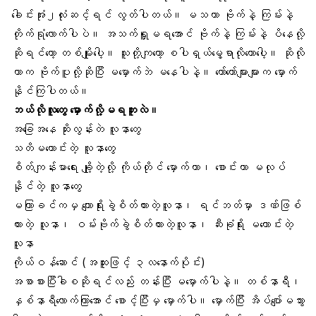
ခေါင်းအုံး၂လုံးဆင့်ရင် လွတ်ပါတယ်။ မသကာ ဗိုက်နဲ့ ကြမ်းနဲ့
တိုက်ရုံလောက်ပါပဲ။ အသက်ရှူမရအောင် ဗိုက်နဲ့ ကြမ်းနဲ့ ပိနေလို့
ဆိုရင်တော့ တစ်မျိုးပေါ့။ သူတို့ကျတော့ စပါရှယ်မွေ့ရာလိုတောပေါ့။ ဆိုလို
တာက ဗိုက်ပူလို့ဆိုပြီး မမှောက်ဘဲ မနေပါနဲ့။ တော်တော်များများက မှောက်
နိုင်ကြပါတယ်။
ဘယ်လိုလူတွေ မှောက်လို့မရဘူးလဲ။
အခြေအနေ ဆိုးလွန်းတဲ လူနာတွေ
သတိမကောင်းတဲ့ လူနာတွေ
စိတ်ကျန်းမာရေး ချို့တဲ့လို့ ကိုယ်တိုင် မှောက်တာ၊ စောင်းတာ မလုပ်
နိုင်တဲ့ လူနာတွေ
မကြာခင်ကမှ ကျောရိုးခွဲစိတ်ထားတဲ့လူနာ၊ ရင်ဘတ်မှာ ဒဏ်ဖြစ်
ထားတဲ့ လူနာ၊ ဝမ်းဗိုက်ခွဲစိတ်ထားတဲ့လူနာ၊ ဆီးခုံရိုး မကောင်းတဲ့
လူနာ
ကိုယ်ဝန်ဆောင် (အထူးဖြင့် ၃လနောက်ပိုင်း)
အစာစားပြီးခါစဆိုရင်လည်း တန်းပြီး မမှောက်ပါနဲ့။ တစ်နာရီ၊
နှစ်နာရီလောက်ကြာအောင် စောင့်ပြီးမှ မှောက်ပါ။ မှောက်ပြီး အိပ်ပျော်မသွား