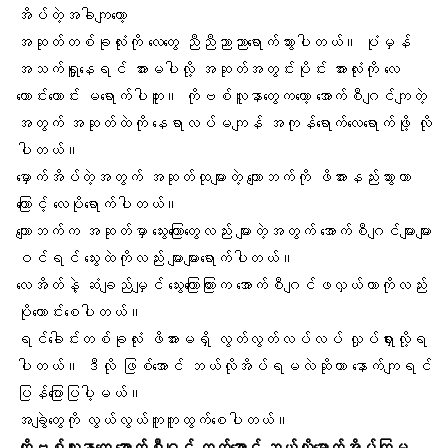
အိပ်တဲ့အခါကျတော့
အဆုတ်တစ်ခုလုံးကို လေတွေ ညီညီညာညာရောက်သွားပါတယ်။ ပုံမှန်
အသက်ရှူနေရင် အားမပါလို့ အဆုတ်အတွင်းပိုင်း အားလုံးကို လေ
ကောင်းကောင်း မရောက်ပါဘူး။ ကိုဗစ်လူနာတွေကတော့ အောက်စီဂျင်ကျတဲ့
အတွက် အဆုတ်ထဲကို နေရာလပ်မကျန် အကုန်ရောက်လေရောက်ဖို့ လို
ပါတယ်။
မှောက်အိပ်
တဲ့အတွက် အဆုတ်ထုများတဲ့ ကျောဘက်ကို ဖိအားနည်းသွားတာ
ကြောင့် လေပိုရောက်ပါတယ်။
ကျောဘက်က အဆုတ်မှာ သွေးကြောတွေလည်း များတဲ့အတွက် အောက်စီဂျင်များများ
ဝင်ရင် သွေးထဲကိုလည်း များများရောက်ပါတယ်။
လေအိတ်နဲ့ ဆံချည်မျှင် သွေးကြောကြားက အောက်စီဂျင်ဖလှယ်တာကိုလည်း
ပိုကောင်းစေပါတယ်။
ရင်ခေါင်းတစ်ခုလုံး ဖိအားမရှိ လွတ်လွတ်လပ်လပ် လှုပ်ရှားလို့ရ
ပါတယ်။ ဒီလို ဖြစ်အောင် ဘယ်လိုအိပ်ရမလဲဆိုတာ နောက်ကျရင်
ပြန်ပြောပြပါ့မယ်။
အချွဲ
တွေကို လွယ်လွယ်ကူကူထွက်စေပါတယ်။
ကိုဗစ်လူနာတွေ အောက်စီဂျင် တက်အောင် ဘယ်လိုမှောက်အိပ်ကြမ