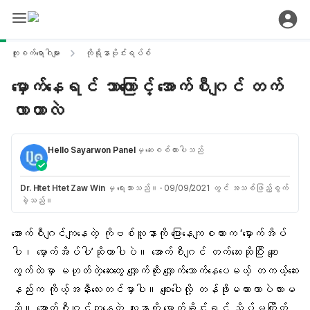
ကူးစက်ရောဂါများ
ကိုရိုနာဗိုင်းရပ်စ်
မှောက်နေရင် ဘာကြောင့် အောက်စီဂျင် တက်
လာတာလဲ
Hello Sayarwon Panel
မှ ဆေးစစ်ထားပါသည်
Dr. Htet Htet Zaw Win
မှ ရေးသားသည်။
·
09/09/2021 တွင် အသစ်ဖြည့်စွက်
ခဲ့သည်။
အောက်စီဂျင်ကျ
နေတဲ့
ကိုဗစ်လူနာ
ကို ပြောနေကျစကားက ‘မှောက်အိပ်
ပါ၊ မှောက်အိပ်ပါ’ဆိုတာပါပဲ။ အောက်စီဂျင် တက်ဆေးဆိုပြီး စျေး
ကွက်ထဲမှာ မဟုတ်တဲ့ဆေးတွေ လျှောက်ထိုး လျှောက်သောက်နေပေမယ့် တကယ့်ဆေး
နည်းက ကိုယ့်အနီးလေးတင်မှာပါ။ စျေးပေါလို့ တန်ဖိုးမထားတာပဲလားမ
သိ။ အောက်စီဂျင်ကျနေတဲ့ လူနာကို မှောက်ခိုင်းရင် သိပ်မကြိုက်