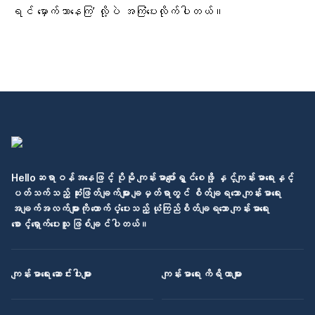
ရင် မှောက်သာနေကြ’ လို့ပဲ အကြံပေးလိုက်ပါတယ်။
Helloဆရာဝန်အနေဖြင့် ပိုမို ကျန်းမာပျော်ရွှင်စေဖို့ နှင့်ကျန်းမာရေးနှင့်
ပတ်သက်သည့် ဆုံးဖြတ်ချက်များ ချမှတ်ရာတွင် စိတ်ချရသော ကျန်းမာရေး
အချက်အလက်များကို ထောက်ပံ့ပေးသည့် ယုံကြည်စိတ်ချရသော ကျန်းမာရေး
စောင့်ရှောက်ပေးသူ ဖြစ်ချင်ပါတယ်။
ကျန်းမာရေး ဆောင်းပါးများ
ကျန်းမာရေး ကိရိယာများ