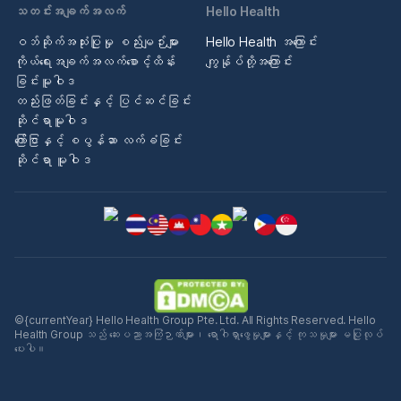
သတင်းအချက်အလက်
Hello Health
ဝဘ်ဆိုက်အသုံးပြုမှု စည်းမျဉ်းများ
Hello Health အကြောင်း
ကိုယ်ရေးအချက်အလက်စောင့်ထိန်း
ကျွန်ုပ်တို့အကြောင်း
ခြင်းမူဝါဒ
တည်းဖြတ်ခြင်းနှင့် ပြင်ဆင်ခြင်း
ဆိုင်ရာမူဝါဒ
ကြော်ငြာနှင့် စပွန်ဆာ လက်ခံခြင်း
ဆိုင်ရာ မူဝါဒ
©{currentYear} Hello Health Group Pte. Ltd. All Rights Reserved. Hello
Health Group သည် ဆေးပညာအကြံဉာဏ်များ၊ ရောဂါရှာဖွေမှုများနှင့် ကုသမှုများ မပြုလုပ်
ပေးပါ။