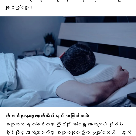
ချင်ကြပါဘူး။
ကိုဗစ်လူနာတွေ မှောက်အိပ်ရင် ဘာဖြစ်သလဲ။
အဆုတ်
က ရင်ခေါင်းထဲမှာ တြိဂံပုံ အပေါ်ရှူး အောက်ကျယ် ပုံစံပါ။
အဲ့ဒါကိုမှ နောက်ကျောဘက်မှာ အဆုတ်ထုထည်က ပိုများပါတယ်။ မှောက်