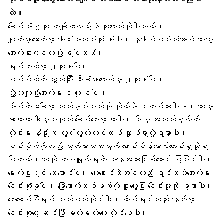
လဲ။
ခေါင်းအုံး ၅လုံး တချို့ကလည်း ၆လုံးလောက်လိုပါတယ်။
မျက်နှာအောက်မှာ ခေါင်းအုံးတစ်လုံး ခံပါ။ နှာခေါင်းမပိတ်အောင် မေးစေ့
အောက်နားကခံလည်း ရပါတယ်။
ရင်ဘတ်မှာ ၂လုံးခံပါ။
ဝမ်းဗိုက်ကို လွှတ်ပြီး ဆီးခုံနားလောက်မှာ ၂လုံးခံပါ။
ညို့သကျည်းအောက်မှာ ၁လုံး ခံပါ။
အိပ်တဲ့အခါမှာ လက်နှစ်ဖက်ကို ကိုယ်နဲ့ မကပ်ထားပါနဲ့။ ဘေးမှာ
ခွာထားတာ ဒါမှမဟုတ် ခေါင်းဘေးမှာ ထားပါ။ ဒါမှ
အသက်ရှူ
လိုက်
တိုင်းမှာ နံရိုးက လွတ်လွတ်လပ်လပ် လှုပ်ရှားလို့ရမှာပါ၊၊
ဝမ်းဗိုက်ကိုလည်း လွတ်ထားတဲ့အတွက် ဖောင်းပိန်ကောင်းကောင်းရှူလို့ရ
ပါတယ်။ လေကို တဝရှူလို့ရတဲ့ အနေအထားဖြစ်အောင် ပြုပြင်ပါ။
မှောက်ပြီးရင် ဘေးစောင်းပါ။ ဘေးစောင်းတဲ့အခါလည်း ရင်ဘတ်အောက်မှာ
ခေါင်းအုံးခုပါ။ ခြေထောက်တစ်ဖက်ကို ဒူးကွေးပြီး ခေါင်းအုံးကို ခွထားပါ။
ဘေးစောင်းပြီးရင် မတ်မတ်ထိုင်ပါ။ ထိုင်ရင်လည်း နောက်မှာ
ခေါင်းအုံးတွေ ဆင့်ပြီး မတ်မတ်လေး ထိုင်ပေးပါ။