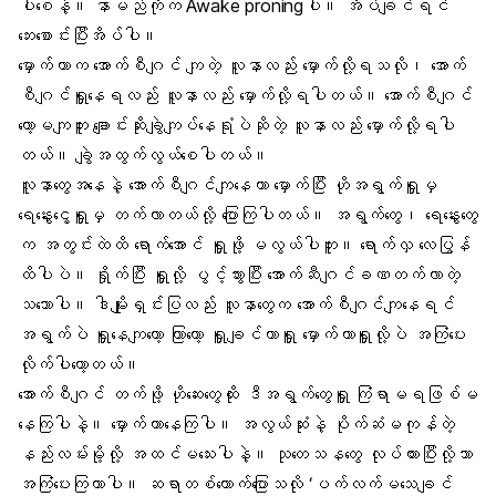
ပါစေနဲ့။ နာမည်ကိုက Awake proningပါ။ အိပ်ချင်ရင်
ဘေးစောင်းပြီးအိပ်ပါ။
မှောက်တာက အောက်စီဂျင် ကျတဲ့ လူနာလည်း မှောက်လို့ရသလို၊ အောက်
စီဂျင်ရှူနေရလည်း လူနာလည်း မှောက်လို့ရပါတယ်။ အောက်စီဂျင်
တော့မကျဘူး
ချောင်းဆိုးချွဲကျပ်
နေရုံပဲဆိုတဲ့ လူနာလည်း မှောက်လို့ရပါ
တယ်။ ချွဲအထွက်လွယ်စေပါတယ်။
လူနာတွေအနေနဲ့ အောက်စီဂျင်ကျနေတာ မှောက်ပြီး ဟိုအရွက်ရှူမှ
ရေနွေးငွေ့ရှူ
မှ တက်လာတယ်လို့ ပြောကြပါတယ်။ အရွက်တွေ၊ ရေနွေးတွေ
က အတွင်းထဲထိ ရောက်အောင် ရှူဖို့ မလွယ်ပါဘူး။ ရောက်လှ လေပြွန်
ထိပါပဲ။ ရှိုက်ပြီး ရှူလို့ ပွင့်သွားပြီး အောက်ဆီဂျင်ခဏတက်လာတဲ့
သဘောပါ။ ဒါမျိုးရှင်းပြလည်း လူနာတွေက အောက်စီဂျင်ကျနေရင်
အရွက်ပဲ ရှူနေကျတော့ ကြာတော့ ရှူချင်တာရှူ မှောက်တာရှူလို့ပဲ အကြံပေး
လိုက်ပါတော့တယ်။
အောက်စီဂျင် တက်ဖို့ ဟိုဆေးတွေထိုး ဒီအရွက်တွေရှူ ကြံရာမရဖြစ်မ
နေကြပါနဲ့။ မှောက်တာနေကြပါ။ အလွယ်ဆုံးနဲ့ ပိုက်ဆံမကုန်တဲ့
နည်းလမ်းမို့လို့ အထင်မသေးပါနဲ့။
သုတေသန
တွေ လုပ်ထားပြီးလို့သာ
အကြံပေးကြတာပါ။ ဆရာတစ်ယောက်ပြောသလို ‘ပက်လက်မသေချင်