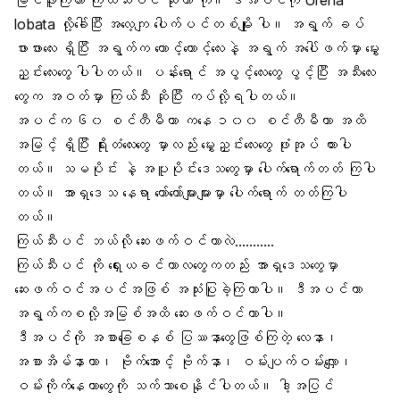
မြင်ဖူးကြလား ကြယ်သီးပင် ဆိုတာ ကို။ ဒီအပင်ကို Urena
lobata လို့ခေါ်ပြီး အလေ့ကျ ပေါက်ပင်တစ်မျိုး ပါ။ အရွက် ခပ်
ဖားဖားလေး ရှိပြီး အရွက်က တောင့်တောင့်လေးနဲ့ အရွက် အပေါ်ဖက်မှာ မွှေး
ညှင်းလေးတွေ ပါပါတယ်။ ပန်းရောင် အပွင့်လေးတွေ ပွင့်ပြီး အသီးလေး
တွေက အဝတ်မှာ ကြယ်သီး ဆိုပြီး ကပ်လို့ရပါတယ်။
အပင်က ၆၀ စင်တီမီတာ ကနေ ၁၀၀ စင်တီမီတာ အထိ
အမြင့် ရှိပြီး ရိုးတံလေးတွေ မှာလည်း မွှေးညှင်းလေးတွေ ဖုံးအုပ် ထားပါ
တယ်။ သမပိုင်း နဲ့ အပူပိုင်းဒေသတွေမှာ ပေါက်ရောက်တတ် ကြပါ
တယ်။ အာရှဒေသ နေရာ တော်တော်များများမှာ ပေါက်ရောက် တတ်ကြပါ
တယ်။
ကြယ်သီးပင် ဘယ်လို ဆေးဖက်ဝင်တာလဲ………..
ကြယ်သီးပင် ကို ရှေးယခင်ကာလတွေကတည်း အာရှဒေသတွေမှာ
ဆေးဖက်ဝင်အပင်အဖြစ် အသုံးပြုခဲ့ကြတာပါ။ ဒီအပင်ဟာ
အရွက်
ကစလို့အမြစ်အထိ ဆေးဖက်ဝင်တာပါ။
ဒီအပင်ကို
အစာခြေစနစ်
ပြဿနာတွေဖြစ်ကြတဲ့
လေနာ
၊
အစာအိမ်နာတာ၊ ဗိုက်အောင့် ဗိုက်နာ၊ ဝမ်းပျက်ဝမ်းလျှော၊
ဝမ်းကိုက်နေတာတွေကို သက်သာစေနိုင်ပါတယ်။ ဒါ့အပြင်