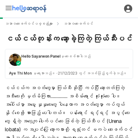
သဘာဝဆေးဖက်ဝင်ပစ္စည်းများ
သဘာဝဆေးဖက်ဝင်
ငယ်ငယ်တုန်းက ဆော့ခဲ့ကြတဲ့ ကြယ်သီးပင်
Hello Sayarwon Panel
မှ ဆေးစစ်ထားပါသည်
Aye Thi Mon
မှ ရေးသားသည်။
·
21/12/2023 တွင် အသစ်ဖြည့်စွက်ခဲ့သည်။
ငယ်ငယ်က အဝတ်တွေမှာ ကြယ်သီး ဆိုပြီး ကပ်ပြီး ဆော့တတ်ကြတဲ့
အသီးလေးကို မှတ်မိကြလား………….. အစိမ်းရောင် လုံးလုံးလေး ပါ။
အပေါ်ယံမှာ အမွေး နုနုလေးတွေ ပါနေတာက အဝတ်တွေမှာ ကပ်တွယ်
နိုင်စေဖို့ အားဖြည့် ပေးပါတယ်။ ပန်းရောင် ရင့်ရင့် အပွင့်လေး
တွေ ရှိတဲ့ အလေ့ကျ ပေါက်ပင်လေး ဖြစ်တဲ့ ကြယ်သီးပင် (
Urena
lobata
) က အပျင်းပြေ ဆော့ကစားလို့ ရရုံတင် မကပဲ
ဆေးဖက်ဝင်
အာနိသင်တွေ ရှိနေပါသတဲ့။ ဘာတွေများ ဆေးဖက်ဝင်လဲ ကြည့်ကြည့်