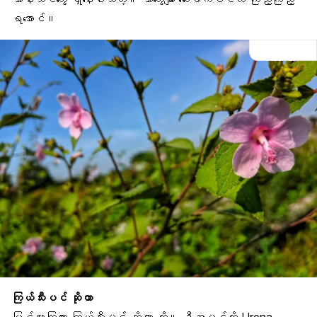
ရအောင်။
ကြယ်သီးပင် ဆိုတာ