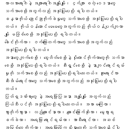
ကာလသားရောဂါနဲ့
အဖျား
ရောဂါအမျိုးမျိုး၊ ငှက်ဖျား စတဲ့ ဝေဒနာတွေ
သက်သာစေဖို့အတွက်လည်း အသုံးပြုပေးလို့ ရပါတယ်။
ခန္ဓာကိုယ် ညောင်းညာကိုက်ခဲမှုတွေ သက်သာစေဖို့ အသုံးပြုပေးလို့ရပါ
တယ်။
ကိုယ်ဝန်ဆောင် မေမေ
တွေအတွက်လည်း ကိုယ်ဝန်ပျက်ကျတာ
မျိုး မဖြစ်စေဖို့ အသုံးပြုပေးလို့ ရပါတယ်။
ခေါင်းကိုက်တာ၊
ဇက်ကြောတက်
တာတွေ သက်သာစေဖို့အတွက်လည်း
အသုံးပြုပေးလို့ရပါတယ်။
အနာတွေ ကျက်စေဖို့၊ သွေးတိတ်စေဖို့နဲ့ ပိုးကောင်ကိုက်တာတွေကို သက်သာ
စေဖို့ အသုံးပြုပေးလို့ရပါတယ်။ ဆီးရွှင်စေဖို့ နဲ့ နာကျင်ရောင်ရမ်း
မှုကို သက်သာစေဖို့လည်း အသုံးပြုပေးလို့ရပါသေးတယ်။ အူရောင်တာ
ဆီးအိမ်ရောင်တာတွေ သက်သာစေဖို့အတွက်လည်း အသုံးပြုပေးလို့ရပါ
တယ်။
ပြတ်ရှဒဏ်ရာ
တွေ နဲ့
အရေပြားပြဿနာ
အမျိုးမျိုး အတွက်လည်း
ကြယ်သီးပင်ကို အသုံးပြုပေးလို့ရပါသေးတယ်။ အစာမကြေတာ၊
သွားကိုက်သွားနာ
၊
လည်ချောင်းနာတာ
၊ ချောင်းခြောက်ဆိုးတာ၊ မွေးဖွားရ
ခက်ခဲတာ၊ အရေပြား ရောင်ရမ်းတာ၊
အာသီးရောင်တာ
၊ အဆစ်
အမြစ်တွေ ကိုက်တာ၊ အရေပြားပေါ်က ပိုးမွှားတွေကို သက်သာစေနိုင်ပါ