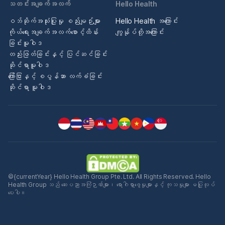
သတင်းအချက်အလက်
Hello Health
ဝဘ်ဆိုက်အသုံးပြုမှု စည်းမျဉ်းများ
Hello Health အကြောင်း
ကိုယ်ရေးအချက်အလက်စောင့်ထိန်း
ကျွန်ုပ်တို့အကြောင်း
ခြင်းမူဝါဒ
တည်းဖြတ်ခြင်းနှင့် ပြင်ဆင်ခြင်း
ဆိုင်ရာမူဝါဒ
ကြော်ငြာနှင့် စပွန်ဆာ လက်ခံခြင်း
ဆိုင်ရာ မူဝါဒ
©{currentYear} Hello Health Group Pte. Ltd. All Rights Reserved. Hello
Health Group သည် ဆေးပညာအကြံဉာဏ်များ၊ ရောဂါရှာဖွေမှုများနှင့် ကုသမှုများ မပြုလုပ်
ပေးပါ။