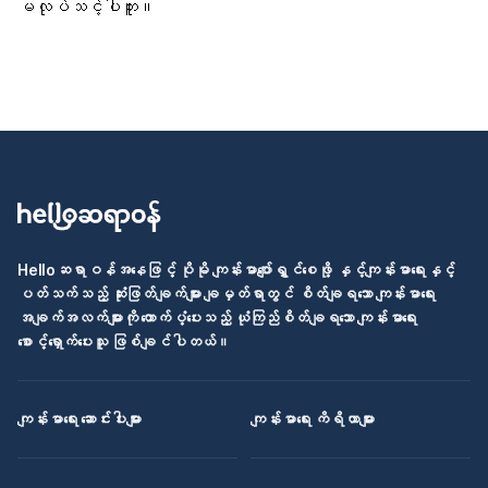
မလုပ်သင့်ပါဘူး။
Helloဆရာဝန်အနေဖြင့် ပိုမို ကျန်းမာပျော်ရွှင်စေဖို့ နှင့်ကျန်းမာရေးနှင့်
ပတ်သက်သည့် ဆုံးဖြတ်ချက်များ ချမှတ်ရာတွင် စိတ်ချရသော ကျန်းမာရေး
အချက်အလက်များကို ထောက်ပံ့ပေးသည့် ယုံကြည်စိတ်ချရသော ကျန်းမာရေး
စောင့်ရှောက်ပေးသူ ဖြစ်ချင်ပါတယ်။
ကျန်းမာရေး ဆောင်းပါးများ
ကျန်းမာရေး ကိရိယာများ