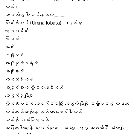
တယ်။
ဘာဓာတ်​တွေ ပါဝင်နေသလဲ……….
ကြယ်သီးပင် (
Urena lobata
) အရွက်မှာ
ဖော့စဖရိတ်
ပြာဓာတ်
အဆီ
ပရိုတင်း
ကာဗိုဟိုက်ဒရိတ်
အစိုဓာတ်
ကယ်လ်ဆီယမ်
အမျှင်ဓာတ်
တို့ဝင်နေပါတယ်။
ဘေးထွက်ဆိုးကျိုးများ
ကြယ်သီးပင်က ဆေးဖက်ဝင်ပြီး ဘေးထွက်ဆိုးကျိုး မရှိပေမယ့် တန်ဆေး
လွန်ဘေးဆိုတာကိုတော့ သတိထားစေချင်ပါတယ်။
ဘယ်လို အသုံးပြုရမလဲ
အခြားဆေးဝါးတွေနဲ့ တွဲဖက်သုံးတာ၊ ဆေးတွေနေရာမှာ အစားထိုးပြီး သုံးတာမျိုး