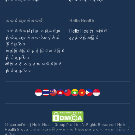
သတင်းအချက်အလက်
Hello Health
ဝဘ်ဆိုက်အသုံးပြုမှု စည်းမျဉ်းများ
Hello Health အကြောင်း
ကိုယ်ရေးအချက်အလက်စောင့်ထိန်း
ကျွန်ုပ်တို့အကြောင်း
ခြင်းမူဝါဒ
တည်းဖြတ်ခြင်းနှင့် ပြင်ဆင်ခြင်း
ဆိုင်ရာမူဝါဒ
ကြော်ငြာနှင့် စပွန်ဆာ လက်ခံခြင်း
ဆိုင်ရာ မူဝါဒ
©{currentYear} Hello Health Group Pte. Ltd. All Rights Reserved. Hello
Health Group သည် ဆေးပညာအကြံဉာဏ်များ၊ ရောဂါရှာဖွေမှုများနှင့် ကုသမှုများ မပြုလုပ်
ပေးပါ။