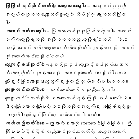
ကြံ့ကြံ့ခံ ရင်ဆိုင်တတ်တဲ့
အလေ့အထ
မွေးပါ
– အရာတစ်ခုခုကို
အလွယ်တကူလက်မလျှော့တတ်သူတွေဘဲ ထိပ်ဆုံးကို ရောက်တတ်ကြတာ
ပါ။
အကောင်းဘက်က တွေးပါ
– ပြဿနာတစ်ခုခုဖြစ်လာတဲ့အခါ အကောင်း
ဘက်ကတွေးလို့ရသလို အဆိုးဘက်ကလည်း တွေးလို့ရပါတယ်။ ဒါပေ
မယ့် အကောင်းဘက်ကတွေးတာက စိတ်ရောကိုယ်ပါ ကျန်းမာစေဖို့ အကောင်း
ဆုံးအထောက်အပံ့ပေးနိုင်ပါတယ်။
လေ့ကျင့်ခန်း
လုပ်ပါ
-နေ့စဉ်ပုံမှန် လေ့ကျင့်ခန်းလုပ်ပေးတာက
စိတ်ရောကိုယ်ပါ ကျန်းမာစေဖို့ အကောင်းဆုံးထောက်ပံ့ပေးနိုင်ပါတယ်။
ပျော်ရွှင်ခြင်းဟော်မုန်းတွေထွက်ရှိဖို့လည်း လုပ်ဆောင်ပေးပါသေးတယ်။
ကျေးဇူးတင်တတ်ပါစေ
– တစ်ယောက်ယောက်က ကူညီပေးတဲ့အခါ
ကျေးဇူးတင်ပါတယ်ဆိုတဲ့ စကားလေးတစ်ခွန်း ပြောဖို့ ဝန်မလေးပါနဲ့။
ဒီလိုပြောပေးတာက ပြောပေးတဲ့သင်ကိုယ်တိုင်အတွက်ရော အပြောခံရတဲ့သူ
အတွက်ပါ ပျော်ရွှင်ခြင်းတွေ သယ်ဆောင်ပေးပါတယ်။
ကတိတည်တတ်ပါစေ
– ပြောထားတဲ့စကားကို သေးသေးလေးပဲဖြစ်ဖြစ်၊ ကြီး
ကြီးမားမားပဲဖြစ်ဖြစ် တည်အောင်လုပ်ပေးတတ်တဲ့ အလေ့အထလေးကို