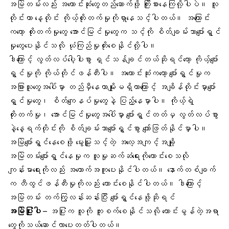
အမြဲတမ်းလည်း အကောင်းဆုံးတွေတည်ဆောက်ဖို့ ကြိုးစားနေကြလို့ပါပဲ။ လူ
တိုင်းဟာ နေ့တိုင်း ကိုယ့်တိုးတက်မှုကိုရှာနေသင့်ပါတယ်။ အကြောင်း
ကတော့ တိုးတက်မှုတွေ အောင်မြင်မှုတွေက သင့်ကို စိတ်ချမ်းသာပျော်ရွှင်
မှုတွေပေးနိုင်သလို
ယုံကြည်မှု
တိုးစေနိုင်လို့ပါ။
ဒါကြောင့် လွတ်လပ်ပေါ့ပါးစွာ ရှင်သန်ချင်တယ်ဆိုရင်တော့ ကိုယ့်ပျော်
ရွှင်မှုကို ကိုယ်တိုင်ဖန်တီးပါ။ အကောင်းဆုံးကတော့ ပျော်ရွှင်မှုက
အခြားသူတွေအပေါ်မှာ တည်မှီနေတာမျိုးမရှိတာကြောင့် အချိန်တိုင်းမှာပျော်
ရွှင်မှုတွေ၊ စိတ်ကျေနပ်မှုတွေနဲ့ ပြည့်နေမှာပါ။ ကိုယ့်ရဲ့
တိုးတက်မှု၊ အောင်မြင်မှုတွေအပေါ်မှာ ပျော်ရွှင်တတ်မှ လွတ်လပ်စွာ
နဲ့နေ့ရက်တိုင်းကို စိတ်ချမ်းသာပျော်ရွှင်စွာ ကျော်ဖြတ်နိုင်မှာပါ။
အမြဲပျော်ရွှင်နေစေဖို့ မွေးမြူသင့်တဲ့
အလေ့အကျင့်
အချို့
အမြဲတမ်းပျော်ရွှင်နေမှုက လူမှုဆက်ဆံရေးကိုကောင်းစေသလို
ကျန်းမာရေးကိုလည်း အထောက်အကူပေးနိုင်ပါတယ်။ နောက်တစ်ချက်
က တီထွင်ဖန်တီးမှုကိုလည်း ကောင်းစေနိုင်ပါတယ်။ ဒါကြောင့်
အမြဲတမ်း တက်ကြွလန်းဆန်းပြီး ပျော်ရွှင်နေဖို့ဆိုရင်
အမြဲပြုံးပါ
– အပြုံးက လူကို ကူးစက်စေနိုင်သလို ကောင်းမွန်တဲ့အရာ
တွေကိုသယ်ဆောင်လာပေးတတ်ပါတယ်။