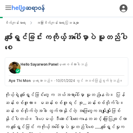
စိတ်ကျန်းမာရေး
အခြားစိတ်ကျန်းမာရေးပြဿနာများ
ပျော်ရွှင်ခြင်း ကကိုယ့်အပေါ်မှာပဲ မူတည်ပါ
စေ
Hello Sayarwon Panel
မှ ဆေးစစ်ထားပါသည်
Aye Thi Mon
မှ ရေးသားသည်။
·
10/01/2024 တွင် အသစ်ဖြည့်စွက်ခဲ့သည်။
ကိုယ့်ရဲ့
ပျော်ရွှင်ခြင်းတွေ
က ဘယ်အရာပေါ်မှာ မူတည်နေလဲ။ ပြန်
ဆန်းစစ်ဖူးလား။ မဆန်းစစ်ဖူးရင် ခု…ဆန်းစစ်လိုက်ပါ။
ဆန်းစစ်လိုက်တဲ့အခါ ထွက်လာနိုင်တဲ့ အဖြေတွေကအမျိုးမျိုးဖြစ်
နိုင်ပါတယ်။ ဒါပေမယ့် ဒီဆောင်းပါးလေးကနေတဆင့် ပြောပြချင်တာ
က ပျော်ရွှင်ခြင်း ကကိုယ့်အပေါ်မှာပဲ မူတည်ပါစေ …..ပျော်ရွှင်မှုက