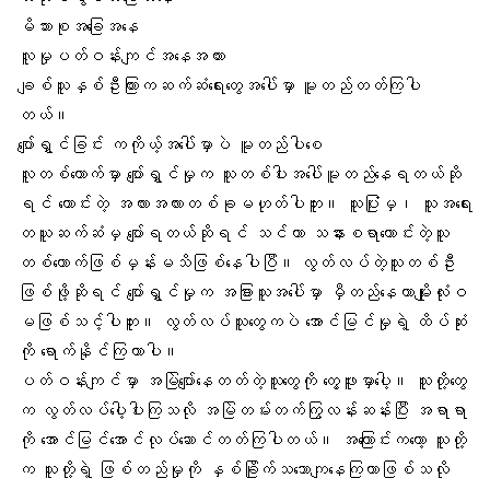
မိသားစုအခြေအနေ
လူမှုပတ်ဝန်းကျင်အနေအထား
ချစ်သူနှစ်ဦးကြားကဆက်ဆံရေးတွေအပေါ်မှာ မူတည်တတ်ကြပါ
တယ်။
ပျော်ရွှင်ခြင်း ကကိုယ့်အပေါ်မှာပဲ မူတည်ပါစေ
လူတစ်ယောက်မှာ ​ပျော်ရွှင်မှုက သူတစ်ပါးအပေါ်မူတည်နေရတယ်ဆို
ရင် ​ကောင်းတဲ့ အလားအလားတစ်ခုမဟုတ်ပါဘူး။ သူပြုံးမှ၊ သူအရေး
တယူဆက်ဆံမှ ပျော်ရတယ်ဆိုရင် သင်ဟာ သနားစရာကောင်းတဲ့သူ
တစ်ယောက်ဖြစ်မှန်းမသိဖြစ်နေပါပြီ။ လွတ်လပ်တဲ့သူတစ်ဦး
ဖြစ်ဖို့ဆိုရင် ပျော်ရွှင်မှုက အခြားသူအပေါ်မှာ မှီတည်နေတာမျိုးလုံးဝ
မဖြစ်သင့်ပါဘူး။ လွတ်လပ်သူတွေကပဲ
အောင်မြင်မှု
ရဲ့ ထိပ်ဆုံး
ကို ရောက်နိုင်ကြတာပါ။
ပတ်ဝန်းကျင်မှာ အမြဲပျော်နေတတ်တဲ့သူတွေကို တွေ့ဖူးမှာပေါ့။ သူတို့တွေ
က လွတ်လပ်ပေါ့ပါးကြသလို အမြဲတမ်းတက်ကြွလန်းဆန်းပြီး အရာရာ
ကို အောင်မြင်အောင်လုပ်ဆောင်တတ်ကြပါတယ်။ အကြောင်းကတော့ သူတို့
က သူတို့ရဲ့ ဖြစ်တည်မှုကို နှစ်ခြိုက်သဘောကျနေကြတာဖြစ်သလို