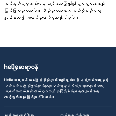
အိမ်မွေးတိရစ္ဆာန်လေးနဲ့ အချိန်ပေးပြီး ပျော်ပျော်ရွှင်ရွှင်နေတာမျိုး
ဖြစ်ဖြစ်လုပ်ပေးပါ။ ဒီလိုလုပ်ပေးတာက စိတ်ပိုင်းဆိုင်ရာ
ကျန်းမာစေဖို့ အကောင်းဆုံးထောက်ပံ့ပေးနိုင်မှာပါ။
Helloဆရာဝန်အနေဖြင့် ပိုမို ကျန်းမာပျော်ရွှင်စေဖို့ နှင့်ကျန်းမာရေးနှင့်
ပတ်သက်သည့် ဆုံးဖြတ်ချက်များ ချမှတ်ရာတွင် စိတ်ချရသော ကျန်းမာရေး
အချက်အလက်များကို ထောက်ပံ့ပေးသည့် ယုံကြည်စိတ်ချရသော ကျန်းမာရေး
စောင့်ရှောက်ပေးသူ ဖြစ်ချင်ပါတယ်။
ကျန်းမာရေး ဆောင်းပါးများ
ကျန်းမာရေး ကိရိယာများ