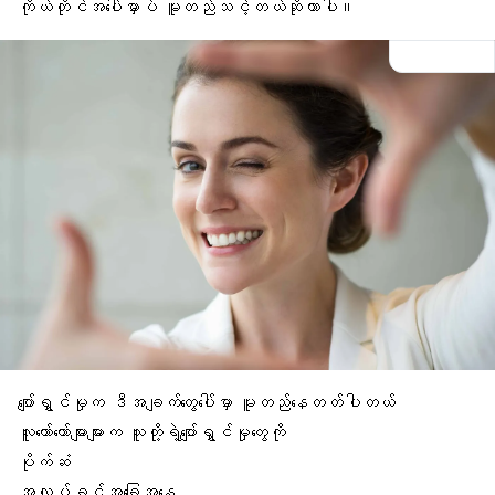
ကိုယ်တိုင်အပေါ်မှာပဲ မူတည်သင့်တယ်ဆိုတာပါ။
ပျော်ရွှင်မှုက ဒီအချက်တွေပေါ်မှာ မူတည်နေတတ်ပါတယ်
လူတော်တော်များများက သူတို့ရဲ့ပျော်ရွှင်မှုတွေကို
ပိုက်ဆံ
အလုပ်ခွင်
အခြေအနေ