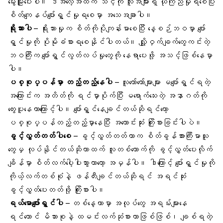
မွေးမြူပေးပါ။ ဒီအလေ့အထက သင့်ကို လူအများရဲ့ ယုံကြည်မှုရစေပြီး
စိတ်ကျေနပ်ပျော်ရွှင်မှုရစေမှာ အသေအချာပါ။
ရိုးသားပါ
– ရိုးသားမှုက စိတ်ကိုပိုကျန်းမာစေပြီး နေ့စဉ်ဘဝမှာ ပျော်
ရွှင်မှုကို ပိုမိုခံစားရစေနိုင်ပါတယ်။ လျှို့ဝှက်ချက်တွေကင်းတဲ့
ဘဝကြီးက ပျော်ရွှင်လွတ်လပ်မှုတွေကို နေရာပေးဖို့ အသင့်ဖြစ်နေမှာ
ပါ။
ပစ္စုပ္ပန်မှာ တည့်တည့်နေပါ
– လူတော်တော်များများ မပျော်ရွှင်ရတဲ့
အကြောင်းက အတိတ်ကို ရင်မှာပိုက်ပြီး မရောက်သေးတဲ့ အနာဂတ်ကို
တွေးပူနေတာကြောင့်ပါ။ ပျော်ရွှင်နေချင်တယ်ဆိုရင်တော့
ပစ္စုပ္ပန်တည့်တည့်မှာနေပြီး အကောင်းဆုံး ကြိုးစားခြင်းပါပဲ။
ခွင့်လွှတ်တတ်ပါစေ
– ခွင့်လွှတ်တတ်တာက စိတ်ခွန်အားကြီးမာသူ
တွေမှ လုပ်နိုင်တယ်ဆိုတာထက် လူတစ်ယောက်ကို ခွင့်လွှတ်ပေးလိုက်
ချိန်မှာ စိတ်လက်ပေါ့ပါးသွားတာတော့ အမှန်ပါ။ ဒါကြောင့် ပျော်ရွှင်မှုကို
ကိုယ့်လက်တစ်စုံနဲ့ ဖန်တီးချင်တယ်ဆိုရင် အရင်ဆုံး
ခွင့်လွှတ်ပေးတတ်ဖို့ ကြိုးစားပါ။
ရယ်မောပျော်ရွှင်ပါ
– တစ်နေ့တာမှာ အလုပ်တွေ အရမ်းများနေ
ရင်တောင် မိသားစုနဲ့
ထမင်းလက်ဆုံ
စားတာဖြစ်ဖြစ်၊ ချစ်ရတဲ့