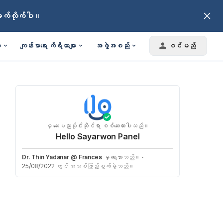
ချက်လိုက်ပါ။
း
ကျန်းမာရေး ကိရိယာများ
အဖွဲ့အစည်း
ဝင်မည်
မှ ဆေးပညာပိုင်းဆိုင်ရာ စစ်ဆေးထားပါသည်။
Hello Sayarwon Panel
Dr. Thin Yadanar @ Frances
မှ ရေးသားသည်။
·
25/08/2022 တွင် အသစ်ဖြည့်စွက်ခဲ့သည်။