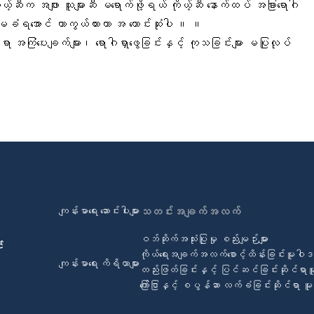
ယ့်ဆီက အဖျား သူများဆီ မရောက်ဖို့ရယ် ကိုယ့်ဆီ နောက်ထပ် အခြားရောဂါ
မခံရအောင် ကာကွယ်ထားတာ အ ကောင်းဆုံးပါ ။ ။
အကြံပေးချက်များ၊ ရောဂါရှာဖွေခြင်းနှင့် ကုသခြင်းများ မပြုလုပ်
ကျန်းမာရေး ဆောင်းပါးများ
သတင်းအချက်အလက်
ဝဘ်ဆိုက်အသုံးပြုမှု စည်းမျဉ်းများ
်
ကိုယ်ရေးအချက်အလက်စောင့်ထိန်းခြင်းမူဝါ
ကျန်းမာရေး ကိရိယာများ
တည်းဖြတ်ခြင်းနှင့် ပြင်ဆင်ခြင်းဆိုင်ရာ
ကြော်ငြာနှင့် စပွန်ဆာ လက်ခံခြင်းဆိုင်ရာ 