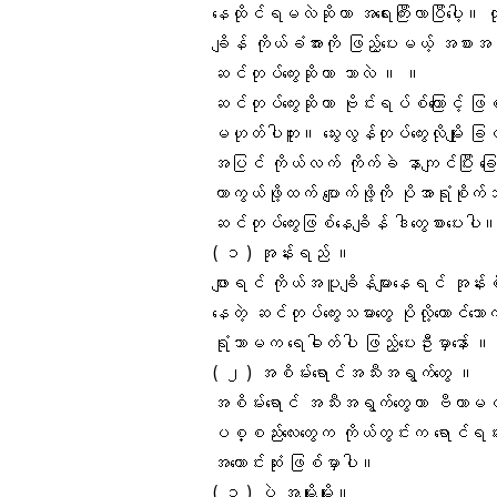
နေထိုင်ရမလဲဆိုတာ အရေးကြီးလာပြီပေါ့။ တုပ
ချိန် ကိုယ်ခံအားကို ဖြည့်ပေးမယ့် အစား
ဆင်တုပ်ကွေးဆိုတာ ဘာလဲ ။ ။
ဆင်တုပ်ကွေး
ဆိုတာ ဗိုင်းရပ်စ်ကြောင့် ဖ
မဟုတ်ပါဘူး။
သွေးလွန်တုပ်ကွေ
းလိုမျိုး
အပြင် ကိုယ်လက် ကိုက်ခဲ နာကျင်ပြီး ခ
ကာကွယ်ဖို့ထက် ပျောက်ဖို့ကို ပိုအာရုံစိုက်
ဆင်တုပ်ကွေးဖြစ်နေချိန် ဒါတွေစားပေးပါ
( ၁ )
အုန်းရည်
။
ဖျားရင် ကိုယ်အပူချိန်များနေရင် အုန်းစိမ
နေတဲ့
ဆင်တုပ်ကွေ
းသမားတွေ ပိုလို့တောင
ရုံသာမက ရေဓါတ်ပါ ဖြည့်ပေးဦးမှာနော် 
( ၂ ) အစိမ်းရောင်အသီးအရွက်တွေ ။
အစိမ်းရောင် အသီးအရွက်တွေဟာ
ဗီတာမင
ပစ္စည်းလေးတွေက ကိုယ်တွင်းက ရောင်ရမ်းခ
အကောင်းဆုံး ဖြစ်မှာပါ။
( ၃ ) ပဲ အမျိုးမျိုး။