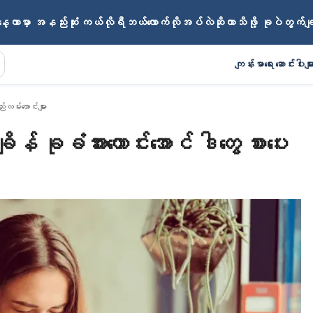
ေ့တာမှာ အနည်းဆုံး ကယ်လိုရီဘယ်လောက်လိုအပ်လဲဆိုတာသိဖို့ ခုပဲတွက်
ကျန်းမာရေး ဆောင်းပါးမျာ
လမ်းကောင်းများ
န် ခုခံအားကောင်းအောင် ဒါတွေ စားပေး