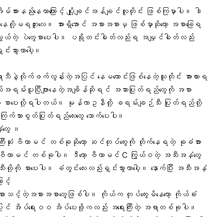
ိမ်
အားနည်းနေတာကြောင့် ပျို့ချင်အန်ချင်လူတိုင်း ဖြစ်ကြမှာပါ။ ဒါ
 နေလို့မရဘူးလေ။ အားရှိအောင် အစားအစားမှ ဖြစ်မှာဆိုတော့ အစာခြေရ
ယ်တဲ့ ပဲတွေစားပေးပါ။
ပရိုတင်
းဓါတ်လည်းရ
အမျှင်ဓါတ်
လည်း
်းသွားတာပေါ့။
သီနဲ့လိုက်ဖက်လွန်းတဲ့အပြင် နေမကောင်းဖြစ်နေတဲ့သူတိုင်း အားထားရ
မ်းပူပြီးဖျားနေတဲ့အချိန်ဆိုရင် အသားပြုတ်ရည်တွေကို အစား
ေ စာပေးလို့ရပါတယ်။
မုန်လာဥနီ
တို့ ခရမ်းချဉ်သီး ပြုတ်ရည်တို့
ာင် ကြက်သားစွတ်ပြုတ်ရည်လေးတွေ သောက်ပေးပါ။
ံတွေ ။
ုံး ဗီတာမင် တစ်ခုဆိုတော့ ဆင်တုပ်ကွေးကို တိုက်နေရတဲ့ ခုခံအား
ဗီတာမင် တစ်ခုပါ။ ဒီတော့
ဗီတာမင် C
ကြွယ်ဝတဲ့ အသီးအနှံတွေ
းတို့ကို စားပေးပါ။ ခံတွင်းလေးလည်းရှင်းသွားတာပေါ့။ နောက်ပြီး အသီးအနှံ
ာင့်
းစားသင့်တဲ့အစားအစာတွေဖြစ်ပါ။ ကိုယ်က တုပ်ကွေးမိနေတော့ ကိုယ်ခံး
အပြင် အိပ်ရေးဝဝ အိပ်ပေးဖို့ကလည်း အရေးကြီးတဲ့ အရာတစ်ခုပါ။