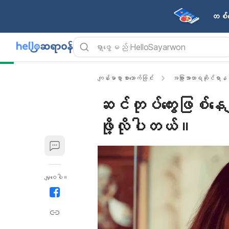
တစ်န
ကျန်းမာစွာ စားသောက်ခြင်း
အခြားအာဟာရဆိုင်ရာနည်း
ဆင်တုပ်ကွေးဖြစ်နေချိ
ဖို့လိုပါတယ်။
မျှဝေပါ။