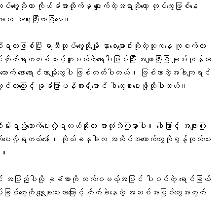
်ကွေးဆိုတာ ကိုယ်ခံအားတိုက်မှ ပျောက်တဲ့အရာဆိုတော့ တုပ်ကွေးဖြစ်နေ
အစာက အရေးကြီးလာပြီလေ။
ြစ်ရတာဖြစ်ပြီး
ရာသီတုပ်ကွေ
းလိုမျိုး နှာစေချောင်းဆိုးတဲ့လူကနေ ကူးစက်တာ
 ခြင်ကိုက်ရာကတစ်ဆင့်ကူးစက်တဲ့ရောဂါဖြစ်ပြီး အဖျားကြီးပြီး ချမ်းတုန်တာ
ြေထောက် ဖောရောင်တာမျိုးတွေပါ ဖြစ်တတ်ပါတယ်။ ဖြစ်လာတဲ့အခါကျရင်
သ့င်တာကြောင့်
ခုခံအားြ
ပန်အားရှိအောင် ဒါတွေစားပေးဖို့လိုပါတယ်။
။
်းရည်သောက်ပေးလို့ရတယ်ဆိုတာ အားလုံသိကြမှာပါ။ ဒါေ့ကြာင့် အဖျားကြီး
်သောက်ပေးလို့ရတယ်နော်။ ကိုယ်ခန္ဓါက အဆိပ်အတောက်တွေကိုစွန့်ထုတ်ပေး
။ ။
်
အပြည့်ပါလို့
ခုခံအား
ကို တက်စေမယ့်အပြင် ပါဝင်တဲ့ ရောင်ခြယ်
ြင်းတွေကို လျှော့ချပေးတာကြောင့် ကိုက်ခဲနေတဲ့ အဆစ်အမြစ်တွေအတွက်