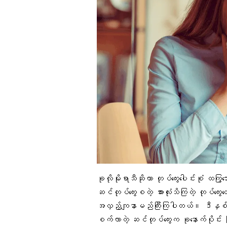
ခုလို
မိုးရာသီ
ဆိုတာ တုပ်ကွေးပေါင်းစုံ ထကြ
ဆင်တုပ်ကွေးစတဲ့ အားလုံးသိကြတဲ့ တုပ်ကွေး
အလှည့်ကျနာမည်ကြီးကြပါတယ်။ ဒီနှစ်ထဲမ
စက်လာတဲ့
ဆင်တုပ်ကွေ
းက ခုနောက်ပိုင်း