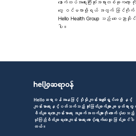
နောက်ထပ်အရေးကြီးဆုံးအရာတစ်ခုကတော့ ကို
တွေ ဝင်မလာဖို့ရယ် အတွက်
ခြင်ကိုက်
Hello Health Group သည် ဆေးပညာဆိုင်ရာ 
ပါ။
Helloဆရာဝန်အနေဖြင့် ပိုမို ကျန်းမာပျော်ရွှင်စေဖို့ နှင့်
ကျန်းမာရေးနှင့်ပတ်သက်သည့် ဆုံးဖြတ်ချက်များ ချမှတ်ရာတွင
စိတ်ချရသော ကျန်းမာရေး အချက်အလက်များကို ထောက်ပံ့ပေးသည့်
ယုံကြည်စိတ်ချရသော ကျန်းမာရေး စောင့်ရှောက်ပေးသူ ဖြစ်ချင်ပါ
တယ်။