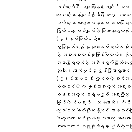
တုပ်ကွေးမိပြီး အဖျားကြီးနေတဲ့အချိန်
အစာအ
ပေမယ့် အန်ချင်လို့ဆိုပြီး ဘာမှ မစားဘဲ
ခက်တဲ့ အသားတွေစားမယ့်အစား အစာခြေရလွ
ကြွယ်ဝတော့ ဝမ်းချုပ်တဲ့ ပြဿနာတွေလည်းရှင
( ၄ ) စွပ်ပြုတ်ရည်။
စွပ်ြ့ပုတ်ရည် ပူပူလေးတစ်ခွက်က မိုးရာ
တဲ့ အစားအစာတစ်ခုဖြစ်ပါတယ်။ ကိုယ်အရ
အစာခြေရလွယ်တဲ့ အသီးအရွက်ပြုတ်လေးတွ
လိုပေါ.။ နောက်ပိုင်းမှ ပြန်ပြီးအားရှိအေ
( ၅ ) ဗီတာမင် စီ ကြွယ်ဝတဲ့ အသီးအနှ
ဗီတာမင် C
က ခုခံအားအတွက် အရေးအကြီးဆ
စနစ်အတွက် မရှိမဖြစ် အရေးကြီးတဲ့ 
ဖြစ်တဲ့ သံပရာသီး၊
လိမ္မော်သီ
း၊ ကီဝီသီ
တွေမှာပါတဲ့ ဓါတ်တိုးဆန့်ကျင် အာနိသင်ကြေ
ဒါတွေကတော့
ဆင်တုပ်ကွေ
း သမားတွေ အလေးထာ
အားကောင်းအောင် ဂရုစိုက်ရမှာ ဖြစ်တဲ့