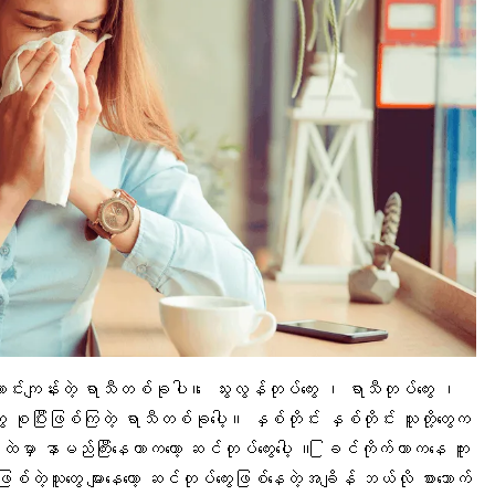
ွသောင်းကျန်းတဲ့ ရာသီတစ်ခုပါ။ ေ
သွးလွန်တုပ်ကွေ
း ၊
ရာသီတုပ်ကွေး
၊
တွေ စုပြီးဖြစ်ကြတဲ့ ရာသီတစ်ခုပေါ့။ နှစ်တိုင်း နှစ်တိုင်း သူတို့တွေက
ှာ နာမည်ကြီးနေတာကတော့ ဆင်တုပ်ကွေးပေါ့ ။ ြ
ခင်ကိုက်
တာကနေ ကူး
 ဖြစ်တဲ့သူတွေ များနေတော့ ဆင်တုပ်ကွေးဖြစ်နေတဲ့အချိန် ဘယ်လို စားသောက်