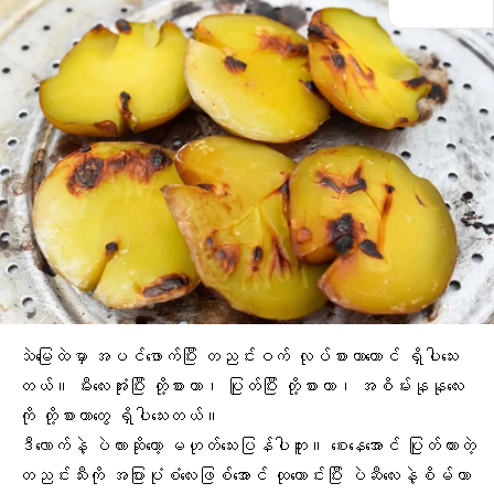
သဲမြေထဲမှာ အပင်ဖောက်ပြီး တညင်းဝက် လုပ်စားတာတောင် ရှိပါသေး
တယ်။ မီးလေးအုံးပြီး တို့စားတာ၊ ပြုတ်ပြီး တို့စားတာ၊ အစိမ်းနုနုလေး
ကို တို့စားတာတွေ ရှိပါသေးတယ်။
ဒီလောက်နဲ့ ပဲလားဆိုတော့ မဟုတ်သေးပြန်ပါဘူး။ စေးနေအောင် ပြုတ်ထားတဲ့
တညင်းသီးကို အပြားပုံစံလေးဖြစ်အောင် ထုထောင်းပြီး
ပဲဆီလေး
နဲ့စိမ်တာ