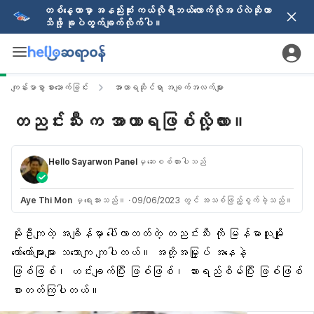
တစ်နေ့တာမှာ အနည်းဆုံး ကယ်လိုရီဘယ်လောက်လိုအပ်လဲဆိုတာ
သိဖို့ ခုပဲတွက်ချက်လိုက်ပါ။
ကျန်းမာစွာ စားသောက်ခြင်း
အာဟာရဆိုင်ရာ အချက်အလက်များ
တညင်းသီး က အာဟာရဖြစ်လို့လား။
Hello Sayarwon Panel
မှ ဆေးစစ်ထားပါသည်
Aye Thi Mon
မှ ရေးသားသည်။
·
09/06/2023 တွင် အသစ်ဖြည့်စွက်ခဲ့သည်။
မိုးဦးကျတဲ့ အချိန်မှာ ပေါ်လာတတ်တဲ့ တညင်းသီး ကို မြန်မာလူမျိုး
တော်တော်များများ သဘောကျ ကျပါတယ်။
အတို့အမြှုပ်
အနေနဲ့
ဖြစ်ဖြစ်၊ ဟင်းချက်ပြီး ဖြစ်ဖြစ်၊
ဆားရည်စိမ်
ပြီး ဖြစ်ဖြစ်
စားတတ်ကြပါတယ်။