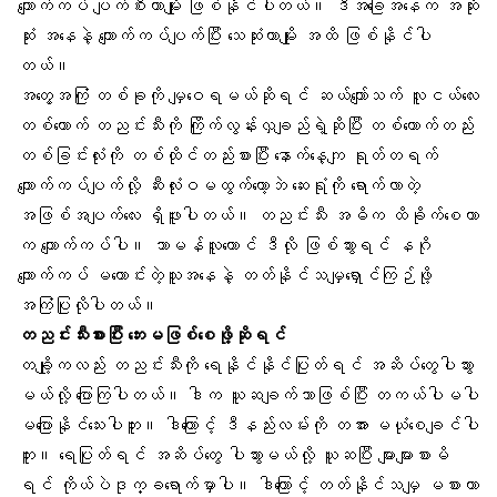
ကျောက်ကပ် ပျက်စီးတာမျိုး ဖြစ်နိုင်ပါတယ်။ ဒီအခြေအနေက အဆိုး
ဆုံး အနေနဲ့ ကျောက်ကပ်ပျက်ပြီး သေဆုံးတာမျိုး အထိ ဖြစ်နိုင်ပါ
တယ်။
အတွေ့အကြုံ တစ်ခုကို မျှဝေရမယ်ဆိုရင် ဆယ်ကျော်သက် လူငယ်လေး
တစ်ယောက် တညင်းသီးကို ကြိုက်လွန်းလှချည်ရဲ့ဆိုပြီး တစ်ယောက်တည်း
တစ်ခြင်းလုံးကို တစ်ထိုင်တည်းစားပြီး နောက်နေ့ကျ ရုတ်တရက်
ကျောက်ကပ်ပျက်လို့ ဆီးလုံးဝမထွက်တော့ဘဲ ဆေးရုံကို ရောက်လာတဲ့
အဖြစ်အပျက်လေး ရှိဖူးပါတယ်။ တညင်းသီး အဓိက ထိခိုက်စေတာ
က ကျောက်ကပ်ပါ။ သာမန်လူတောင် ဒီလို ဖြစ်သွားရင် နဂို
ကျောက်ကပ် မကောင်းတဲ့သူအနေနဲ့ တတ်နိုင်သမျှရှောင်ကြဉ်ဖို့
အကြံပြုလိုပါတယ်။
တညင်းသီးစားပြီး ဘေးမဖြစ်စေဖို့ဆိုရင်
တချို့ကလည်း တညင်းသီးကို ရေနိုင်နိုင်ပြုတ်ရင် အဆိပ်တွေပါသွား
မယ်လို့ ပြောကြပါတယ်။ ဒါက ယူဆချက်သာဖြစ်ပြီး တကယ်ပါမပါ
မပြောနိုင်သေးပါဘူး။ ဒါကြောင့် ဒီနည်းလမ်းကို တအား မယုံစေချင်ပါ
ဘူး။ ‌ရေပြုတ်ရင် အဆိပ်တွေ ပါသွားမယ်လို့ ယူဆပြီး များများစားမိ
ရင် ကိုယ်ပဲဒုက္ခရောက်မှာပါ။ ဒါကြောင့် တတ်နိုင်သမျှ မစားတာ