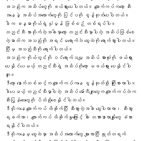
အသည်းက အဆိပ်တွေကို ဖယ်ရှားပေးပါတယ်။
ကျောက်ကပ်
ကတော့ ဆီး
အနေနဲ့ အဆိပ်အတောက်တွေကို ပြင်ပကို စွန့်ထုတ်ပေးပါတယ်။
ဒါက ခန္ဓာကိုယ်ရဲ့ ပုံမှန် ဖြစ်စဉ် တစ်ရပ်ပါ။
တညင်းသီး စားလိုက်တဲ့အခါမှာတော့ တညင်းသီးမှာပါတဲ့ အဆိပ်ဖြစ်စေ
တဲ့ဓာတ်က
အသည်း
ကို အရင်မရောက်ဘဲ သွေးထဲကို ရောက်သွားပါတယ်။
ပြီးမှ အသည်းဆီကို ရောက်ပါတယ်။
အသည်းက ကိုယ်တွင်းကို ဝင်ရောက်သမျှ အဆိပ် အားလုံးကို ဖယ်ရှား
ပေးနိုင်ပေမယ့် တညင်းသီးရဲ့ အဆိပ်ကိုတော့ မဖယ်ရှား ပေးနိုင်ပါ
ဘူး။
ဒီတော့ နောက်တစ်ဆင့်က ကျောက်ကပ်ကနေ စွန့်ထုတ်ဖို့ ကြိုးစားတာပါ။
ဒါပေမယ့် တညင်းသီးမှာပါတဲ့ အဆိပ် မော်လီကျူးတွေက ကျောက်ကပ်ထဲက
ဆီးပြွန်လေးတွေကို ပိတ်ဆို့စေနိုင်ပါတယ်။
ဒီလိုကနေ ကျောက်ကပ် ထိခိုက်ပြီး ဆီးသွားတဲ့အခါ သွေးပါလာတာ၊
ဆီးသွား
ရခက်
တာ၊ ကျောက်ကပ် ထိခိုက်မှုကြောင့် ခါး တအားနာတာမျိုးတွေ ခံစား
ရနိုင်ပါတယ်။
ဒီလိုကနေမှ သွေးထဲမှာ အဆိပ်အတောက်တွေ များလာပြီး ရုတ်တရက်