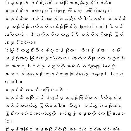
ဒါမှမဟုတ် အုန်းဆီချက် စမ်းပြီး စားတာမျိုုးတွေ ရှိပါတယ်။
တညင်းသီးက
အာဟာရ
မဖြစ်ဘူးလို့ ပြောရတဲ့ အကြောင်းအရင်း
တညင်းသီးမှာ
အဆိပ်အတောက်
အနည်းငယ် ပါပါတယ်။ တညင်းသီး
မှာ
အမိုင်နိုအက်ဆစ်
တစ်မျိုးဖြစ်တဲ့ djenkolic acid ပါဝင်
နေပါတယ်။ ဒီ အက်ဆစ်က တညင်းသီး အဆိပ်တက်တာကို ဖြစ်
စေနိုင်ပါတယ်။
ဒါ့ပြင် တညင်းသီးက
ခံတွင်းနံ့ ဆိုး
တာ၊ ဆီးအနံ့ နံတာ၊ ဝမ်း
အနံ့ဆိုးတာတွေ ဖြစ်စေနိုင်ပါတယ်။ နောက်တစ်ချက်က တညင်းသီး
က အာဟာရ ပါဝင်မှု နည်းသလို အဆိပ် ခပ်ပျော့ပျော့ ပါနေပြီး
အာဟာရ ဖြစ်စေမှုကို အဟန့်အတား ဖြစ်စေတဲ့ အရာတွေပါ ပါဝင်
နေတာပါ။
တညင်းသီး စားရင် ဘာဖြစ်မလဲ။
တညင်းသီး စားပြီးရင် ခံတွင်းမှာ အနံ့ဆိုးဖြစ်တာက ကိုယ်တွင်းမှာ
အဆိပ်အတောက်တွေ ဖြစ်နေတာပါ။
ဆီးတွေ
၊ ဝမ်းတွေ အနံဆိုးနေရ
ခြင်းကအဆိပ်အတောက်တွေကို ဖယ်ရှားဖို့
ခန္ဓာကိုယ်
က ကြိုးစားနေတာ
ပါ။
ပုံမှန်အားဖြင့် ခန္ဓာကိုယ်ထဲကို အဆိပ်တွေ ဝင်ရောက်တဲ့အခါ