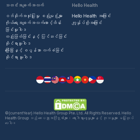
သတင်းအချက်အလက်
Hello Health
ဝဘ်ဆိုက်အသုံးပြုမှု စည်းမျဉ်းများ
Hello Health အကြောင်း
ကိုယ်ရေးအချက်အလက်စောင့်ထိန်း
ကျွန်ုပ်တို့အကြောင်း
ခြင်းမူဝါဒ
တည်းဖြတ်ခြင်းနှင့် ပြင်ဆင်ခြင်း
ဆိုင်ရာမူဝါဒ
ကြော်ငြာနှင့် စပွန်ဆာ လက်ခံခြင်း
ဆိုင်ရာ မူဝါဒ
©{currentYear} Hello Health Group Pte. Ltd. All Rights Reserved. Hello
Health Group သည် ဆေးပညာအကြံဉာဏ်များ၊ ရောဂါရှာဖွေမှုများနှင့် ကုသမှုများ မပြုလုပ်
ပေးပါ။