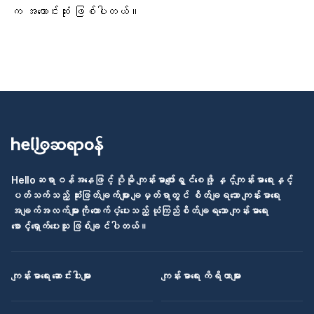
က အကောင်းဆုံး ဖြစ်ပါတယ်။
Helloဆရာဝန်အနေဖြင့် ပိုမို ကျန်းမာပျော်ရွှင်စေဖို့ နှင့်ကျန်းမာရေးနှင့်
ပတ်သက်သည့် ဆုံးဖြတ်ချက်များ ချမှတ်ရာတွင် စိတ်ချရသော ကျန်းမာရေး
အချက်အလက်များကို ထောက်ပံ့ပေးသည့် ယုံကြည်စိတ်ချရသော ကျန်းမာရေး
စောင့်ရှောက်ပေးသူ ဖြစ်ချင်ပါတယ်။
ကျန်းမာရေး ဆောင်းပါးများ
ကျန်းမာရေး ကိရိယာများ