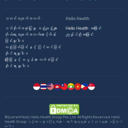
သတင်းအချက်အလက်
Hello Health
ဝဘ်ဆိုက်အသုံးပြုမှု စည်းမျဉ်းများ
Hello Health အကြောင်း
ကိုယ်ရေးအချက်အလက်စောင့်ထိန်း
ကျွန်ုပ်တို့အကြောင်း
ခြင်းမူဝါဒ
တည်းဖြတ်ခြင်းနှင့် ပြင်ဆင်ခြင်း
ဆိုင်ရာမူဝါဒ
ကြော်ငြာနှင့် စပွန်ဆာ လက်ခံခြင်း
ဆိုင်ရာ မူဝါဒ
©{currentYear} Hello Health Group Pte. Ltd. All Rights Reserved. Hello
Health Group သည် ဆေးပညာအကြံဉာဏ်များ၊ ရောဂါရှာဖွေမှုများနှင့် ကုသမှုများ မပြုလုပ်
ပေးပါ။