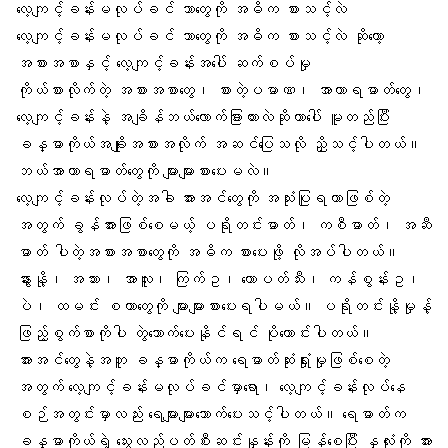
လေ့ကျင့်ခန်းမလုပ်ခင် ဘာတွေကို အဓိက စားသင့်လဲ
လေ့ကျင့်ခန်းမလုပ်ခင် ဘာတွေကို အဓိက စားသင့်လဲ ဆိုတော့
အစားအစာနှင့် လေ့ကျင့်ခန်းအပေါ် ဆက်စပ်မှု
ကိုယ်စားလိုက်တဲ့ အစားအစာတွေ၊ စားတဲ့ပမာဏ၊
အာဟာရဓာတ်
တွေ၊
လေ့ကျင့်ခန်းနဲ့ အချိန်ဘယ်လောက်ခြားထားလဲဆိုတာပေါ် မူတည်ပြီး
ခန္ဓာကိုယ်အချိုးအစားအလိုက် အဆင်ပြေသလို ညှိသင့်ပါတယ်။
ဘယ်အာဟာရဓာတ်တွေကို များများစားပေးမလဲ။
လေ့ကျင့်ခန်းလုပ်တဲ့အခါ
အားအင်
တွေကို အသုံးပြုရတာဖြစ်တဲ့
အတွက် ခွန်အားဖြစ်စေမယ့် ပရိုတင်းဓာတ်၊ ကစီဓာတ်၊ အဆီ
ဓာတ် ပါတဲ့အစားအစာတွေကို အဓိက စားပေးဖို့ လိုအပ်ပါတယ်။
နွားနို့၊ အသား၊ အာလူး၊ ကြက်ဥ၊ ထောပတ်သီး၊
ကန်စွန်းဥ
၊
ပဲ၊ ထမင်း စတာတွေကို များများစားပေးရပါမယ်။ ပရိုတင်းနို့မှုန့်
ဖြည့်စွက်စာကိုပါ တွဲသောက်ပေးနိုင်ရင် ပိုကောင်းပါတယ်။
အားအင်တွေနဲ့အတူ ခန္ဓာကိုယ်က ရေဓာတ်ဆုံးရှုံးမှုဖြစ်စေတဲ့
အတွက် လေ့ကျင့်ခန်းမလုပ်ခင်မှာရော၊ လေ့ကျင့်ခန်းလုပ်နေ
စဉ်အတွင်းမှာလည်း ရေများများသောက်ပေးသင့်ပါတယ်။
ရေဓာတ်
က
ခန္ဓာကိုယ်ရဲ့ သွေးလည်ပတ်စီးဆင်းနှုန်းကို မြန်စေပြီး နှလုံးကို အား