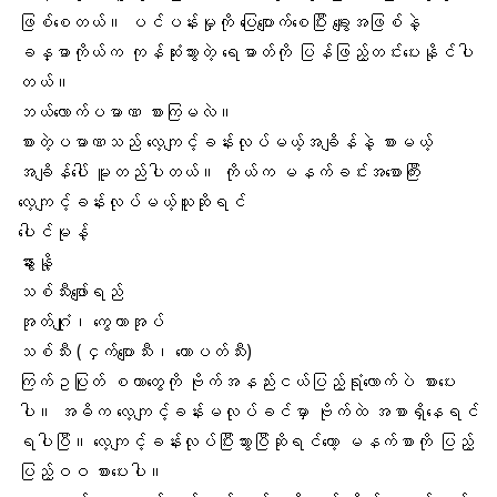
ဖြစ်စေတယ်။ ပင်ပန်းမှုကို ပြေပျောက်စေပြီး ချွေးအဖြစ်နဲ့
ခန္ဓာကိုယ်က ကုန်ဆုံးသွားတဲ့ ရေဓာတ်ကို ပြန်ဖြည့်တင်းပေးနိုင်ပါ
တယ်။
ဘယ်လောက်ပမာဏ စားကြမလဲ။
စားတဲ့ပမာဏသည် လေ့ကျင့်ခန်းလုပ်မယ့်အချိန်နဲ့ စားမယ့်
အချိန်ပေါ် မူတည်ပါတယ်။ ကိုယ်က မနက်ခင်းအစောကြီး
လေ့ကျင့်ခန်းလုပ်မယ့်သူဆိုရင်
ပေါင်မုန့်
နွားနို့
သစ်သီးဖျော်ရည်
အုတ်ဂျုံ၊ ကွေကာအုပ်
သစ်သီး (ငှက်ပျောသီး၊
ထောပတ်သီး)
ကြက်ဥပြုတ် စတာတွေကို ဗိုက်အနည်းငယ်ပြည့်ရုံလောက်ပဲ စားပေး
ပါ။ အဓိက လေ့ကျင့်ခန်းမလုပ်ခင်မှာ ဗိုက်ထဲ အစာရှိနေရင်
ရပါပြီ။ လေ့ကျင့်ခန်းလုပ်ပြီးသွားပြီဆိုရင်​တော့ မနက်စာကို ပြည့်
ပြည့်ဝဝ စားပေးပါ။