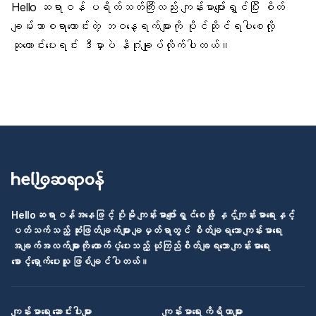
Hello ဆရာဝန် ပရိတ်သတ်ကြီးလည်း ကျန်းမာပျော်ရွှင်ပြီး စိတ်
ချမ်းသာစရာကောင်းတဲ့ ဘဝနေ့ရက်များကို ပိုင်ဆိုင်ရပါစေလို့
ဆုတောင်းပေးရင်း ဒီမှာပဲ နိဂုံးချုပ်လိုက်ပါတယ်။
Helloဆရာဝန်အနေဖြင့် ပိုမို ကျန်းမာပျော်ရွှင်စေဖို့ နှင့်ကျန်းမာရေးနှင့်
ပတ်သက်သည့် ဆုံးဖြတ်ချက်များ ချမှတ်ရာတွင် စိတ်ချရသော ကျန်းမာရေး
အချက်အလက်များကို ထောက်ပံ့ပေးသည့် ယုံကြည်စိတ်ချရသော ကျန်းမာရေး
စောင့်ရှောက်ပေးသူ ဖြစ်ချင်ပါတယ်။
ကျန်းမာရေး ဆောင်းပါးများ
ကျန်းမာရေး ကိရိယာများ