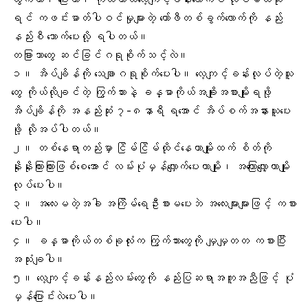
ရင် ကဖင်းဓာတ်ပါဝင်မှုများတဲ့ ကော်ဖီတစ်ခွက်လောက်ကို နည်း
နည်းစီ သောက်ပေးလို့ ရပါတယ်။
တခြားဘာတွေ ဆင်ခြင်ဂရုစိုက်သင့်လဲ။
၁။
အိပ်ချိန်
ကို သေချာဂရုစိုက်ပေးပါ။ လေ့ကျင့်ခန်းလုပ်တဲ့သူ
တွေ ကိုယ်လိုချင်တဲ့
ကြွက်သား
နဲ့ ခန္ဓာကိုယ်အချိုးအစားမျိုးရဖို့
အိပ်ချိန်ကို အနည်းဆုံး ၇-၈နာရီ ရအောင် အိပ်စက်အနားယူပေး
ဖို့ လိုအပ်ပါတယ်။
၂။ တစ်နေရာတည်းမှာ ငြိမ်ငြိမ်ထိုင်နေတာမျိုးထက် စိတ်ကို
နိုးနိုးကြားကြားဖြစ်စေအောင် လမ်းပုံမှန်လျှောက်ပေးတာမျိုး၊ အကြောလျှော့တာမျိုး
လုပ်ပေးပါ။
၃။
အလေးမ
တဲ့အခါ အကြိမ်ရေဦးစားမပေးဘဲ အလေးများများဖြင့် ကစား
ပေးပါ။
၄။ ခန္ဓာကိုယ်တစ်ခုလုံးက ကြွက်သားတွေကို မျှမျှတတ ကစားပြီး
အသုံးချပါ။
၅။ လေ့ကျင့်ခန်းနည်းလမ်းတွေကို နည်းပြဆရာအကူအညီဖြင့် ပုံ
မှန်ပြောင်းလဲပေးပါ။