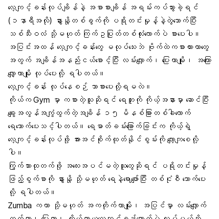
လေ့ကျင့်ခန်းလုပ်ချိန်နဲ့ အစာစားချိန် အရမ်းကပ်သွားခဲ့ရင်
(၁နာရီအလို) နွားနို့တစ်ခွက်ကို
ပရိုတင်းမှုန့်
နဲ့တွဲသောက်ပြီး
သစ်သီးဝလံ သို့မဟုတ် ကြက်ဥပြုတ်တစ်လုံးလောက်ပဲ စားပေးပါ။
အပြင်းအထန် လေ့ကျင့်ခန်းတွေ မလုပ်သေးဘဲ ဗိုက်ထဲကစားထားတာတွေ
အတွက် အချိန်အနည်းငယ်စောင့်ပြီး လမ်းလျှောက်၊ ပြေးတာမျိုး၊ အကြော
လျှော့တာမျိုး လုပ်ပေးလို့ ရပါတယ်။
လေ့ကျင့်ခန်း လုပ်နေစဉ် ဘာစားပေးလို့ရမလဲ။
ကိုယ်က Gym မှာ ကစားတဲ့သူဆိုရင် ရေဘူးကို ကိုယ့်အနားမှာ ဆောင်ပြီး
ချွေးအလွန်အကျွံထွက်တဲ့အချိန် ၁၅ မိနစ်ခြားတစ်ခါလောက်
ရေသောက်ပေးသင့်ပါတယ်။
ရေဓာတ်
ခမ်းခြောက်ခြင်းက ကိုယ့်ရဲ့
လေ့ကျင့်ခန်းလုပ်ဖို့ အားအင်စိုက်ထုတ်နိုင်စွမ်းကို လျော့ကျစေလို့
ပါ။
ကြွက်သားထုတက်ဖို့ အလေးအပင်မတဲ့သူတွေဆိုရင် ပရိုတင်းမှုန့်
ဖြည့်စွက်စာကို နွားနို့ သို့မဟုတ် ရေနဲ့ရောဖျော်ပြီး တစ်ငုံစီ သောက်ပေး
လို့ ရပါတယ်။
Zumba
ကတာ သို့မဟုတ် အကတိုက်တာမျိုး၊ အပြင်မှာ လမ်းလျှောက်
ထွက်တာ၊ ပြေးတာ၊ ကိုယ်ကာယလေ့ကျင့်ခန်းလောက်ပဲ လုပ်မယ်ဆို