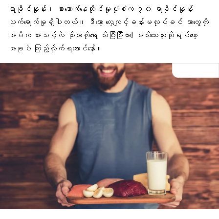
ရာခိုင်နှုန်း၊ စားသောက်နေထိုင်မှုပုံစံက ၇၀ ရာခိုင်နှုန်း
သက်ရောက်မှုရှိပါတယ်။ ဒီတော့ လေ့ကျင့်ခန်းမလုပ်ခင် ဘာတွေကို
အဓိက စားသင့်လဲ ဆိုတာကိုရော သိပြီးပြီလား! မသိသေးဘူးဆိုရင်တော့
အခုပဲ ကြည့်လိုက်ရအောင်နော်။