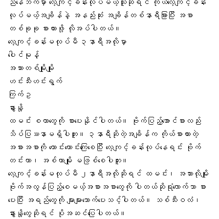
ညနေဘက်မှာ
လေ့ကျင့်ခန်း
လုပ်မယ့်သူဆိုရင် ကိုယ်လေ့ကျင့်ခန်း
လုပ်မယ့်အချိန်နဲ့ အနည်းဆုံး အချိန်တစ်နာရီခြားပြီး အစာ
တစ်ခုခု စားထားဖို့ လိုအပ်ပါတယ်။
လေ့ကျင့်ခန်းမလုပ်မီ ၃နာရီအလိုမှာ
ပေါင်မုန့်
အသားတစ်မျိုးမျိုး
ဟင်းသီးဟင်းရွက်
ကြက်ဥ
နွားနို့
ထမင်း စတာတွေကို စားပေးနိုင်ပါတယ်။ ဗိုက်ပြည့်အောင်စားလည်း
သိပ်ပြဿနာမရှိပါဘူး။ ၃နာရီဆိုတဲ့အချိန်က ကိုယ်စားထားတဲ့
အစားအစာကို ကောင်းကောင်းကြေစေပြီး လေ့ကျင့်ခန်းလုပ်နေရင်း ဗိုက်
တင်းတာ၊ အစ်တာမျိုး မဖြစ်စေပါဘူး။
လေ့ကျင့်ခန်းမလုပ်မီ ၂နာရီအလိုဆိုရင် ထမင်း၊ အသားလိုမျိုး
ဗိုက်အလွန်ပြည့်စေမယ့်အစားအစာတွေကို ပါတယ်ဆိုရုံလောက်သာ စား
ပေးပြီး အရည်တွေကို များများသောက်ပေးသင့်ပါတယ်။
သစ်သီးဝလံ
၊
နွားနို့တွေဆိုရင် ပိုအဆင်ပြေပါတယ်။