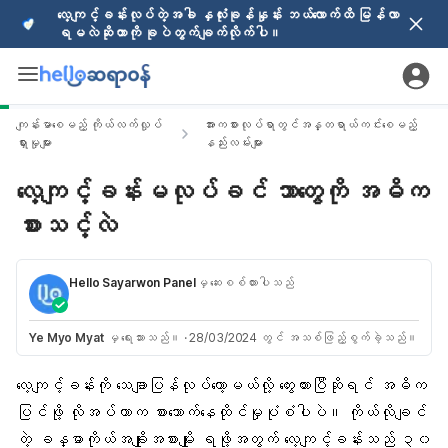
လေ့ကျင့်ခန်းလုပ်တဲ့အခါ နှလုံးခုန်နှုန်း ဘယ်လောက်ထိ မြန်လာ
ရမလဲဆိုတာကို ခုပဲတွက်ချက်လိုက်ပါ။
ကျန်းမာစေမည့် ကိုယ်လက်လှုပ်
အားကစားလုပ်ရာတွင်အန္တရာယ်ကင်းစေမည့်
ရှားမှုများ
နည်းလမ်းများ
လေ့ကျင့်ခန်းမလုပ်ခင် ဘာတွေကို အဓိက
စားသင့်လဲ
Hello Sayarwon Panel
မှ ဆေးစစ်ထားပါသည်
Ye Myo Myat
မှ ရေးသားသည်။
·
28/03/2024 တွင် အသစ်ဖြည့်စွက်ခဲ့သည်။
လေ့ကျင့်ခန်း
ကို သေချာပြန်လုပ်တော့မယ်လို့ တွေးထားပြီဆိုရင် အဓိက
ပြင်ဖို့ လိုအပ်တာက စားသောက်နေထိုင်မှုပုံစံပါပဲ။ ကိုယ်လိုချင်
တဲ့
ခန္ဓာကိုယ်
အချိုးအစားမျိုး ရဖို့အတွက် လေ့ကျင့်ခန်းသည် ၃၀