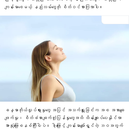
ကျန်းမာစေမယ့် နည်းလမ်းတွေကို စိတ်ဝင်စားကြတာပါ။
ခန္ဓာကိုယ်လှုပ်ရှားမှုတွေ အပြင် အသက်ရှူခြင်းက အစ အစာချေ
ဖျက်မှု၊
စိတ်ခံစားချက်တုံ့ပြန်မှု
တွေအထိ ထိန်းချုပ်ပေးနိုင်တာ
အာရုံကြောစနစ်ကြီးပါပဲ။ ဒါ့ကြောင့် ကျန်းမာပျော်ရွှင်တဲ့ ဘဝအတွက်