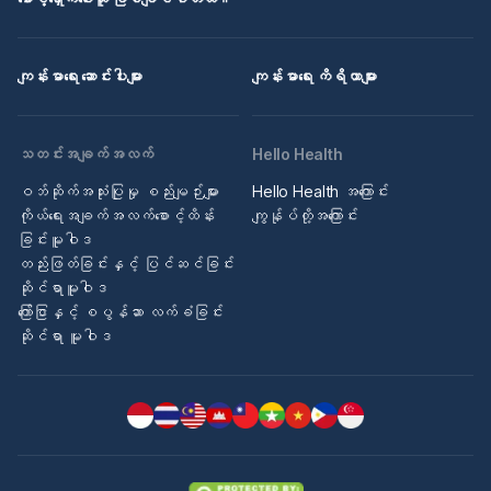
ကျန်းမာရေး ဆောင်းပါးများ
ကျန်းမာရေး ကိရိယာများ
သတင်းအချက်အလက်
Hello Health
ဝဘ်ဆိုက်အသုံးပြုမှု စည်းမျဉ်းများ
Hello Health အကြောင်း
ကိုယ်ရေးအချက်အလက်စောင့်ထိန်း
ကျွန်ုပ်တို့အကြောင်း
ခြင်းမူဝါဒ
တည်းဖြတ်ခြင်းနှင့် ပြင်ဆင်ခြင်း
ဆိုင်ရာမူဝါဒ
ကြော်ငြာနှင့် စပွန်ဆာ လက်ခံခြင်း
ဆိုင်ရာ မူဝါဒ