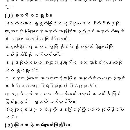
ပါ။
(၂) အသက် ဝဝ ရှူပါ။
အသက်ဝအောင် ရှူရှိုက်ခြင်းက လွယ်ကူပေမယ့် စိတ်ဖိစီးမှုကို
လျော့ကျစေပြီး ပြေလျော့စေတဲ့အတွက် အာရုံကြောအားနည်းခြင်းအတွက် ထိရောက်
တဲ့ နည်းလမ်းတစ်ခု ဖြစ်ပါတယ်။
သင့်တော်တဲ့နေရာ တစ်ခု ရှာပြီး ထိုင်ပါ သို့မဟုတ် လှဲလျောင်းပြီး
ဝမ်းဗိုက်ပေါ်ကို လက်တင်ထားပါ။
ခန္ဓာကိုယ်ထဲမှာ လေ အပျံ့အနှံ့ရောက်တဲ့ အထိ နှာခေါင်းကနေ လေကို
တဝ ရှိုက်ရှူပေးပါ။
၃ စက္ကန့်လောက် အသက်အောင့်ထားပြီးမှ အဆုတ်ထဲက လေကုန်သွားတဲ့
အထိ ပါးစပ်ကနေ ဖြည်းဖြည်းချင်း ပြန်ရှူထုတ်ပါ။
နောက်၅မိနစ်ကနေ ၁၀ မိနစ်လောက်အတွင်း အသက်ကို ပြင်း
ပြင်းရှူသွင်း၊ ရှူထုတ် ဆက်လုပ်ပါ။
ဒီလေ့ကျင့်ခန်းကို တစ်နေ့ကို နှစ်ကြိမ်သုံးကြိမ်လောက် လုပ်နိုင်ပါ
တယ်။
(၃) ခြေဗလာ နဲ့
လမ်းလျှောက်
ကြည့်ပါ။