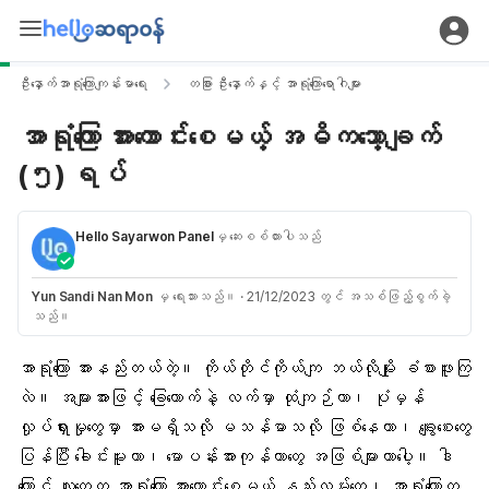
ဦးနှောက်အာရုံကြောကျန်းမာရေး
တခြား ဦးနှောက်နှင့် အာရုံကြောရောဂါများ
အာရုံကြော အားကောင်းစေမယ့် အဓိကသော့ချက်
(၅) ရပ်
Hello Sayarwon Panel
မှ ဆေးစစ်ထားပါသည်
Yun Sandi Nan Mon
မှ ရေးသားသည်။
·
21/12/2023 တွင် အသစ်ဖြည့်စွက်ခဲ့
သည်။
အာရုံကြော အားနည်းတယ်တဲ့။ ကိုယ်တိုင်ကိုယ်ကျ ဘယ်လိုမျိုး ခံစားဖူးကြ
လဲ။ အများအားဖြင့် ခြေထောက်နဲ့ လက်မှာ ထုံကျဉ်တာ၊ ပုံမှန်
လှုပ်ရှားမှုတွေမှာ အားမရှိသလို မသန်မာသလို ဖြစ်နေတာ၊ ချွေးစေးတွေ
ပြန်ပြီး ခေါင်းမူးတာ၊ မောပန်းအားကုန်တာတွေ အဖြစ်များတာပေါ့။ ဒါ
ကြောင့် လူတွေက အာရုံကြော အားကောင်းစေမယ့် နည်းလမ်းတွေ၊ အာရုံကြောက