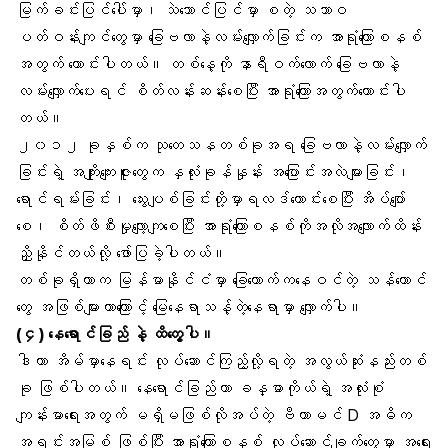
မြက်ခင်းပြင်ပေါ်မှာ၊ သဲသောင်ပြင်မှာ စတဲ့ သဘာဝ
ပတ်ဝန်းကျင်တွေမှာ ခြေဗလာနဲ့လမ်းလျှောက်ခြင်းက အာရုံကြောစနစ်
အတွက် ကောင်းပါတယ်။ တစ်နေ့ကို နာရီဝက်လောက် ခြေဗလာနဲ့
လမ်းလျှောက်ပေးရင် စိတ်လန်းဆန်းစေပြီး အာရုံကြောအတွက်ကောင်းပါ
တယ်။
၂၀၁၂ ခုနှစ်က သုတေသနတစ်ခုအရ ခြေဗလာနဲ့လမ်းလျှောက်
ခြင်းရဲ့ အကျိုးကျေးဇူးတွေက နှလုံးခုန်နှုန်း အပြောင်းအလဲများခြင်း၊
ရောင်ရမ်းခြင်း၊ သွေးပျစ်ခြင်းတို့မှာရလဒ်ကောင်းစေပြီး အိပ်ပျော်
စေ၊ စိတ်ဖိစီးမှုလျော့ကျစေပြီး အာရုံကြောစနစ်ကိုအလိုအလျောက်ထိန်း
ညှိနိုင်တယ်လို့ ဖော်ပြခဲ့ပါတယ်။
တစ်ခုရှိတာက မြန်မာနိုင်ငံမှာ ခြေထောက်ကနေဝင်တဲ့ သန်ကောင်
တွေ အဖြစ်များတာကြောင့် မြေနေရာသန့်တဲ့နေရာမှာ လျှောက်ပါ။
(၄)
နေရောင်ခြည်
နဲ့ ထိတွေ့ပါ။
ဒါဟာ အိမ်မှာနေရင်း လုပ်ဆောင်ကြည့်လို့ရတဲ့ အလွယ်ဆုံးနည်းတစ်
ခု ဖြစ်ပါတယ်။ နေရောင်ခြည်ဟာ ခန္ဓာကိုယ်ရဲ့ အလုံးစုံ
ကျန်းမာရေးအတွက် မရှိမဖြစ်လိုအပ်တဲ့ ဗီတာမင် D အဓိက
အရင်းအမြစ် ဖြစ်ပြီး အာရုံကြောစနစ် လုပ်ဆောင်ချက်တွေမှာ အရေး