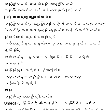
အာရုံကြောစနစ် အားကောင်းနေဖို့ အရေးကြီးပါတယ်။
အာရုံကြော အားကောင်းစေမယ့် အဓိကသော့ချက် (၅) ရပ်
(၁) အာဟာရတွေ ရွေးချယ်စားပါ။
အာရုံကြောစနစ်ကို အကျိုးပြုပေးနိုင်တဲ့ ဗီတာမင်နဲ့ သတ္တုဓာတ်တွေ
ပါဝင်တဲ့ အစာအာဟာရတွေကို ရွေးချယ်စားသုံးဖို့ လိုအပ်ပါတယ်။
စုံလင်အောင် စားချင်တယ်ဆိုရင် –
အစိမ်းရောင်ရှိတဲ့ အရွက်တွေ– ဥပမာ
ဟင်းနုနွယ်
၊ ဆလပ်
ရွက် တို့ပေါ့။
အသီးအနှံတွေ – ဥပမာ – ငှက်ပျောသီး၊ ဆီးသီး၊ ဖရဲသီး၊
မက်မွန်သီး
ဆန်လုံးညို၊ အုတ်ဂျုံ၊ နှံစားပြောင်း။
အစေ့အဆံတွေ –
သီဟိုဠ်စေ့
၊
ဗာဒံစေ့
၊ ဟေဇယ်စေ့
ပဲနီလေးနဲ့ ပဲအမျိုးမျိုး
အာလူး
ဖရုံသီး တွေ စားပေးလို့ရပါတယ်။
Omega-3 ကြွယ်ဝတဲ့ ဆော်လမွန်ငါး၊ ပန်းဂေါ်ဖီ၊ ဟင်းနု
နွယ်၊ သစ်ကြားသီး၊ နှမ်းကြတ်စေ့၊ ငါးသေတ္တာငါး တို့ကိုလည်း စား