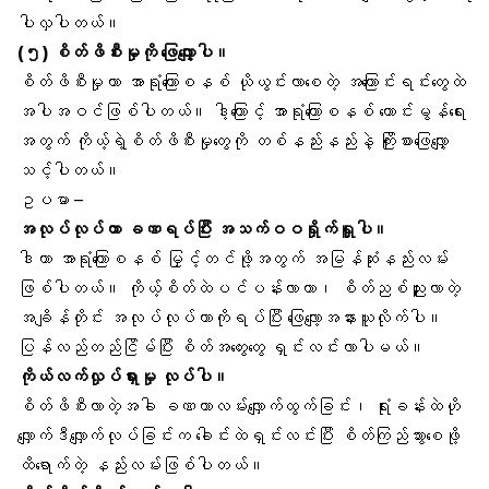
ပါလှပါတယ်။
(၅)
စိတ်ဖိစီးမှု
ကို ဖြေလျှော့ပါ။
စိတ်ဖိစီးမှုဟာ အာရုံကြောစနစ် ယိုယွင်းလာစေတဲ့ အကြောင်းရင်းတွေထဲ
အပါအဝင်ဖြစ်ပါတယ်။ ဒါ့ကြောင့် အာရုံကြောစနစ် ကောင်းမွန်ရေး
အတွက် ကိုယ့်ရဲ့စိတ်ဖိစီးမှုတွေကို တစ်နည်းနည်းနဲ့ ကြိုးစားဖြေလျှော့
သင့်ပါတယ်။
ဥပမာ –
အလုပ်လုပ်တာ ခဏရပ်ပြီး အသက်ဝဝရှိုက်ရှူပါ။
ဒါဟာ အာရုံကြောစနစ် မြှင့်တင်ဖို့အတွက် အမြန်ဆုံးနည်းလမ်း
ဖြစ်ပါတယ်။ ကိုယ့်စိတ်ထဲပင်ပန်းလာတာ၊ စိတ်ညစ်ညူးလာတဲ့
အချိန်တိုင်း အလုပ်လုပ်တာကိုရပ်ပြီး ဖြေလျော့အနားယူလိုက်ပါ။
ပြန်လည်တည်ငြိမ်ပြီး စိတ်အတွေးတွေ ရှင်းလင်းလာပါမယ်။
ကိုယ်လက်လှုပ်ရှားမှု
လုပ်ပါ။
စိတ်ဖိစီးလာတဲ့အခါ ခဏတာလမ်းလျှောက်ထွက်ခြင်း၊ ရုံးခန်းထဲဟို
လျှောက်ဒီလျှောက်လုပ်ခြင်းက ခေါင်းထဲရှင်းလင်းပြီး စိတ်ကြည်သွားစေဖို့
ထိရောက်တဲ့ နည်းလမ်းဖြစ်ပါတယ်။