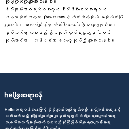
ကိုယ့်ကိုယ်ကို ပျော်အောင်နေ ပါ။
စိတ်ချမ်းသာစရာကိစ္စတွေက စိတ်ဖိစီးစေတဲ့အရာထက်
ခန္ဓာကိုယ်အတွက် ပိုကောင်းတာကြောင့် ကိုယ့်ကိုယ့်ကိုယ် အလိုလိုက်ပြီး
ချော့ပေးပါ။
အားလပ်ချိန်
မှာ ကိုယ်ဝါသနာပါတဲ့အရာတွေလုပ်တာ၊
နှစ်သက်ရာ ကစားနည်း သို့မဟုတ် လှုပ်ရှားမှုတွေမှာ ပါဝင်
လုပ်ဆောင်တာ၊ အနှိပ်ခံတာ စတာတွေ လုပ်ပြီး ပျော်အောင်နေပါ။
Helloဆရာဝန်အနေဖြင့် ပိုမို ကျန်းမာပျော်ရွှင်စေဖို့ နှင့်ကျန်းမာရေးနှင့်
ပတ်သက်သည့် ဆုံးဖြတ်ချက်များ ချမှတ်ရာတွင် စိတ်ချရသော ကျန်းမာရေး
အချက်အလက်များကို ထောက်ပံ့ပေးသည့် ယုံကြည်စိတ်ချရသော ကျန်းမာရေး
စောင့်ရှောက်ပေးသူ ဖြစ်ချင်ပါတယ်။