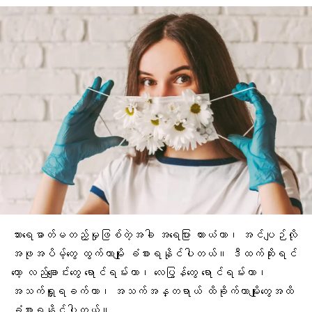
သားရေဓာတ်မတည့်မှုဖြစ်တဲ့အခါ အရေပြား ယားယံတာ၊ အင်ပျဉ်လို
အဖုအပိမ့်တွေ ထွက်တာမျိုး ခံစားရနိုင်ပါတယ်။ ဒီထက်ဆိုးရင်
တော့ လည်ချောင်းတွေ ရောင်ရမ်းတာ၊ လေပြွန်တွေ ရောင်ရမ်းတာ၊
အသက်ရှူရခက်တာ၊ အသက်အန္တရာယ် ထိခိုက်တာမျိုးတွေအထိ
ခံစားရနိုင်ပါတယ်။