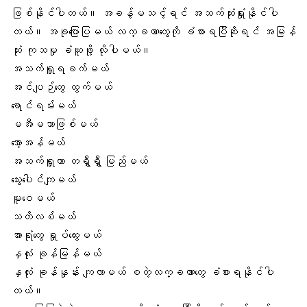
ဖြစ်နိုင်ပါတယ်။ အခန့်မသင့်ရင် အသက်ဆုံးရှုံးနိုင်ပါ
တယ်။ အခုပြောပြမယ် လက္ခဏာတွေကို ခံစားရပြီဆိုရင် အမြန်
ဆုံး ကုသမှု ခံယူဖို့ လိုပါမယ်။
အသက်ရှူရခက်မယ်
အင်ပျဉ်တွေ ထွက်မယ်
ရောင်ရမ်းမယ်
မအီမသာဖြစ်မယ်
အော့အန်မယ်
အသက်ရှူတာ တရွှီရွှီ မြည်မယ်
သွေးပေါင်ကျမယ်
မူးဝေမယ်
သတိလစ်မယ်
အာရုံတွေ ရှုပ်ထွေးမယ်
နှလုံး ခုန်မြန်မယ်
နှလုံး ခုန်နှုန်း
ကျလာမယ် စတဲ့လက္ခဏာတွေ ခံစားရနိုင်ပါ
တယ်။