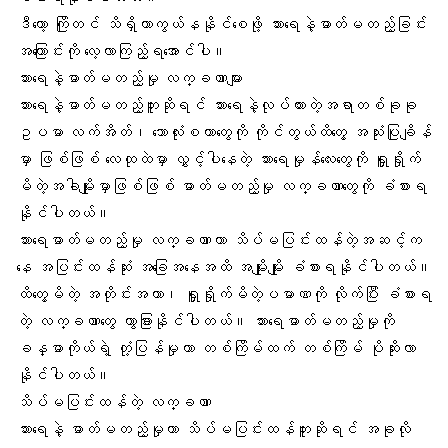
ဒီတော့ ကြိုတင် သိရှိကာကွယ်နနိုင်စေဖို့ သားရေနဲ့ဓာတ်မတည့်ခြင်း
အကြောင်းကို လေ့လာကြည့်ရအောင်ပါ။
သားရေနဲ့ဓာတ်မတည့်မှု လက္ခဏာများ
သားရေနဲ့ဓာတ်မတည့်ဘူးဆိုရင် သားရေနဲ့လုပ်ထားတဲ့အရာတစ်ခုခု
ဥပမာ လက်အိတ်၊ ဘောလုံးစတာတွေကို ကိုင်တွယ်ထိတွေ့ အသုံးပြုချိန်
မှာ ဖြစ်ဖြစ် လေထုထဲမှာ လွှင့်ပါနေတဲ့ သားရေမှုန်လေးတွေကို ရှူရှိုက်
မိတဲ့အခါမျိုးမှာဖြစ်ဖြစ် ဓာတ်မတည့်မှု လက္ခဏာတွေကို ခံစားရ
နိုင်ပါတယ်။
သားရေဓာတ်မတည့်မှု လက္ခဏာဟာ သိပ်မပြင်းထန်တဲ့အဆင့်က
နေ အပြင်းထန်ဆုံး အခြေအနေအထိ အမျိုးမျိုး ခံစားရနိုင်ပါတယ်။
ထိတွေ့မိတဲ့ အတိုင်းအတာ၊ ရှူရှိုက်မိတဲ့ပမာဏကို လိုက်ပြီး ခံစားရ
တဲ့ လက္ခဏာတွေ ကွာခြားနိုင်ပါတယ်။ သားရေဓာတ်မတည့်မှုကို
ခန္ဓာကိုယ်ရဲ့ တုံ့ပြန်မှုဟာ တစ်ကြိမ်ထက် တစ်ကြိမ် ပိုဆိုးလာ
နိုင်ပါတယ်။
သိပ်မပြင်းထန်တဲ့ လက္ခဏာ
သားရေနဲ့ ဓာတ်မတည့်မှုဟာ သိပ်မပြင်းထန်ဘူးဆိုရင် အခုလို