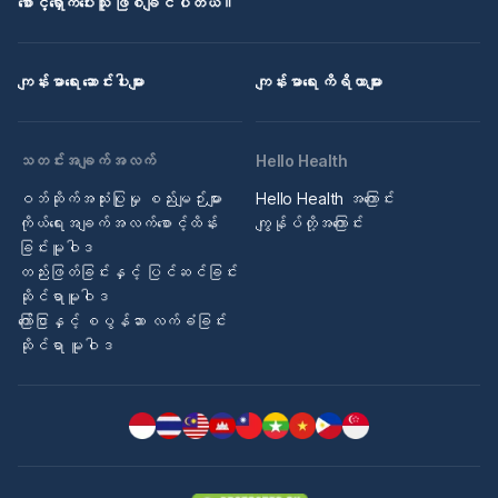
စောင့်ရှောက်ပေးသူ ဖြစ်ချင်ပါတယ်။
ကျန်းမာရေး ဆောင်းပါးများ
ကျန်းမာရေး ကိရိယာများ
သတင်းအချက်အလက်
Hello Health
ဝဘ်ဆိုက်အသုံးပြုမှု စည်းမျဉ်းများ
Hello Health အကြောင်း
ကိုယ်ရေးအချက်အလက်စောင့်ထိန်း
ကျွန်ုပ်တို့အကြောင်း
ခြင်းမူဝါဒ
တည်းဖြတ်ခြင်းနှင့် ပြင်ဆင်ခြင်း
ဆိုင်ရာမူဝါဒ
ကြော်ငြာနှင့် စပွန်ဆာ လက်ခံခြင်း
ဆိုင်ရာ မူဝါဒ