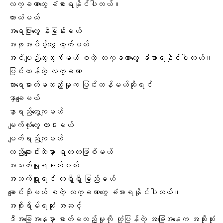
လက္ခဏာတွေ ခံစားရနိုင်ပါတယ်။
ယားယံမယ်
အရေပြားတွေ နီမြန်းမယ်
အဖုအပိမ့်တွေ ထွက်မယ်
အင်ပျဉ်တွေထွက်မယ် စတဲ့ လက္ခဏာတွေ ခံစားရနိုင်ပါတယ်။
ပြင်းထန်တဲ့ လက္ခဏာ
သားရေဓာတ်မတည့်မှုက ပြင်းထန်မယ်ဆိုရင်
နှာချေမယ်
နှာရည်တွေကျမယ်
မျက်လုံးတွေ ယာဒးမယ်
မျက်ရည်ကျမယ်
လည်ချောင်းထဲမှာ ရှတတဖြစ်မယ်
အသက်ရှူရခက်မယ်
အသက်ရှူရင် တရွှီရွှီ မြည်မယ်
ချောင်းဆိုးမယ်
စတဲ့ လက္ခဏာတွေ ခံစားရနိုင်ပါတယ်။
အစိုးရိမ်ရဆုံး အဆင့်
ဒီအခြေအနေမှာ ဓာတ်မတည့်မှုကို တုံ့ပြန်တဲ့ အခြေအနေက အဆိုးဆုံး