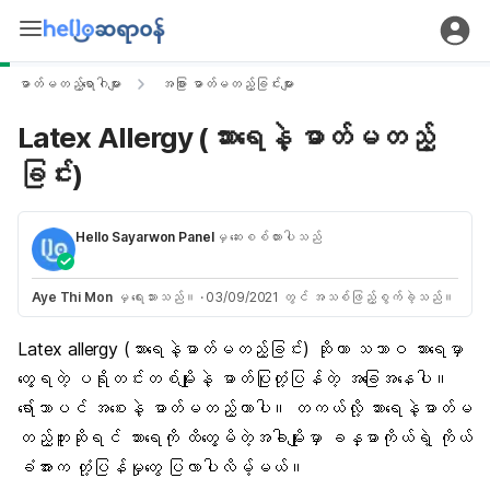
ဓာတ်မတည့်ရောဂါများ
အခြား ဓာတ်မတည့်ခြင်းများ
Latex Allergy (သားရေနဲ့ ဓာတ်မတည့်
ခြင်း)
Hello Sayarwon Panel
မှ ဆေးစစ်ထားပါသည်
Aye Thi Mon
မှ ရေးသားသည်။
·
03/09/2021 တွင် အသစ်ဖြည့်စွက်ခဲ့သည်။
Latex allergy
(သားရေနဲ့ဓာတ်မတည့်ခြင်း) ဆိုတာ သဘာဝ သားရေမှာ
တွေ့ရတဲ့ ပရိုတင်းတစ်မျိုးနဲ့ ဓာတ်ပြုတုံ့ပြန်တဲ့ အခြေအနေပါ။
ရော်ဘာပင် အစေးနဲ့ ဓာတ်မတည့်တာပါ။ တကယ်လို့ သားရေနဲ့ဓာတ်မ
တည့်ဘူးဆိုရင် သားရေကို ထိတွေ့မိတဲ့အခါမျိုးမှာ
ခန္ဓာကိုယ်ရဲ့ ကိုယ်
ခံအား
က တုံ့ပြန်မှုတွေ ပြလာပါလိမ့်မယ်။