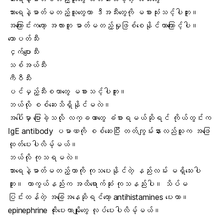
သားရေနဲ့ဓာတ်မတည့်သူတွေဟာ ဒီအသီးတွေကို မစားသုံးသင့်ပါဘူး။
အကြောင်းကတော့ အလားတူ ဓာတ်မတည့်မှုဖြစ်စေနိုင်တာကြောင့်ပါ။
ထောပတ်သီး
ငှက်ပျောသီး
သစ်အယ်သီး
ကီဝီသီး
ပင်မှည့်သီးစတာတွေ မစားသင့်ပါဘူး။
ဘယ်လို စစ်ဆေးသိရှိနိုင်မလဲ။
အပေါ်မှာ ပြောခဲ့သလို လက္ခဏာတွေ ခံစားရမယ်ဆိုရင် ကိုယ်တွင်းက
IgE antibody ပမာဏကို စစ်ဆေးပြီး တတ်ကျွမ်းနားလည်သူက အဖြေ
ထုတ်ပေးပါလိမ့်မယ်။
ဘယ်လို ကုသရမလဲ။
သားရေနဲ့ဓာတ်မတည့်တာကို ကုသပေးနိုင်တဲ့ နည်းလမ်း မရှိသေးပါ
ဘူး။ ကာကွယ်နည်းက အထိရောက်ဆုံး ကုသနည်းပါ။ သိပ်မ
ပြင်းထန်တဲ့ အခြေအနေဆိုရင်တော့ antihistamines ပေးတာ။
epinephrine ထိုးပေးတာမျိုးတွေ လုပ်ပေးပါလိမ့်မယ်။