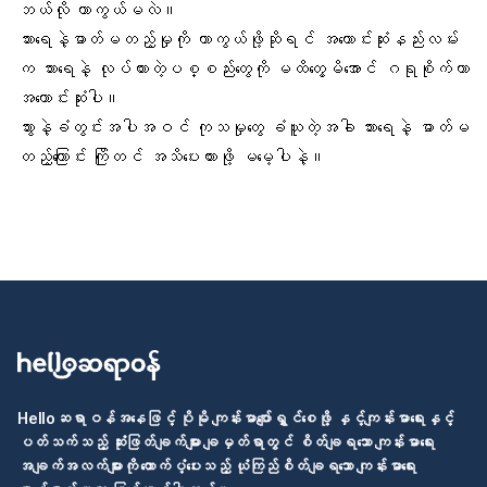
ဘယ်လို ကာကွယ်မလဲ။
သားရေနဲ့ဓာတ်မတည့်မှုကို ကာကွယ်ဖို့ဆိုရင် အကောင်းဆုံးနည်းလမ်း
က သားရေနဲ့ လုပ်ထားတဲ့ပစ္စည်းတွေကို မထိတွေ့မိအောင် ဂရုစိုက်တာ
အကောင်းဆုံးပါ။
သွားနဲ့ခံတွင်း
အပါအဝင် ကုသမှုတွေ ခံယူတဲ့အခါ သားရေနဲ့ ဓာတ်မ
တည့်ကြောင်း ကြိုတင် အသိပေးထားဖို့ မမေ့ပါနဲ့။
Helloဆရာဝန်အနေဖြင့် ပိုမို ကျန်းမာပျော်ရွှင်စေဖို့ နှင့်ကျန်းမာရေးနှင့်
ပတ်သက်သည့် ဆုံးဖြတ်ချက်များ ချမှတ်ရာတွင် စိတ်ချရသော ကျန်းမာရေး
အချက်အလက်များကို ထောက်ပံ့ပေးသည့် ယုံကြည်စိတ်ချရသော ကျန်းမာရေး