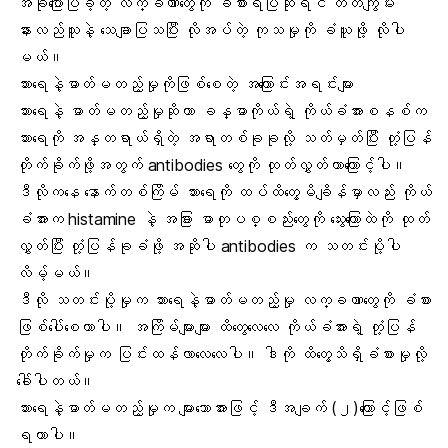
အခုပြောပြခဲ့တဲ့ လက္ခဏာတွေကို ခံစားရပြီဆိုရင် တတ်ကျွမ်း
နားလည်သူနဲ့ သေချာပြသပြီး လိုအပ်တဲ့ ကုသမှုကို ခံယူဖို့ လိုပါ
မယ်။
သားရေနဲ့ဓာတ်မတည့်မှုကိုဖြစ်စေတဲ့ အကြောင်းအရင်းများ
သားရေနဲ့ ဓာတ်မတည့်မှုဆိုတာ
ခန္ဓာကိုယ်ရဲ့ ကိုယ်ခံအားစနစ်
က
သားရေကို အန္တရာယ်ရှိတဲ့ အရာတစ်ခုခုလို့ သတ်မှတ်ပြီး တုံ့ပြန်
တိုက်ခိုက်ဖို့အတွက် antibodies တွေကို ထုတ်လွှတ်တာကြောင့်ပါ။
ဒီလိုကနေ နောက်တစ်ကြိမ် သားရေကို ထပ်ထိတွေ့မိချိန်မှာလည်း ကိုယ်
ခံအားက histamine နဲ့ အခြား ဓာတုပစ္စည်းတွေကို သွေးကြောထဲကို ထုတ်
လွှတ်ပြီး တုံ့ပြန်ခုခံဖို့ အဆိုပါ antibodies က သတင်းပို့ပါ
လိမ့်မယ်။
ဒီလို သတင်းပို့မှုက သားရေနဲ့
ဓာတ်မတည့်မှု လက္ခဏာတွေ
ကို ခံစား
ဖြစ်ပေါ်စေတာပါ။ အကြိမ်များများ ထိတွေလေလေ ကိုယ်ခံအားရဲ့ တုံ့ပြန်
တိုက်ခိုက်မှုက ပြင်းထန်လာလေလေပါ။ ဒါကို ထိတွေ့သိရှိခံစားမှုလို့
ခေါ်ပါတယ်။
သားရေနဲ့ဓာတ်မတည့်မှုက များသောအားဖြင့် ဒီအချက် (၂)ကြောင့်ဖြစ်
ရတာပါ။