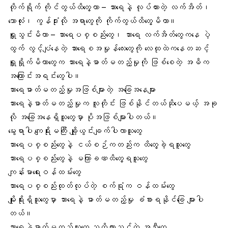
တိုက်ရိုက် ကိုင်တွယ်ထိတွေ့တာ – သားရေနဲ့ လုပ်ထားတဲ့ လက်အိတ်၊
ဘောာလုံး၊ ကွန်ဒုံးလို အရာတွေကို ကိုက်တွယ်ထိတွေ့မိတာ။
ရှူသွင်းမိတာ – သားရေပစ္စည်းတွေ၊ သားရေ လက်အိတ်တွေကနေ ပဲ့
ထွက် လွင့်ပျံနေတဲ့ သားရေစအမှုန်လေးတွေကို လေထုထဲကနေတဆင့်
ရှူရှိုက်မိတာတွေက သားရေနဲ့ဓာတ်မတည့်မှုကို ဖြစ်စေတဲ့ အဓိက
အကြောင်းအရင်းတွေပါ။
သားရေဓာတ်မတည့်မှုအဖြစ်များတဲ့ အခြေအနေများ
သားရေနဲ့ဓာတ်မတည့်မှုက လူတိုင်း ဖြစ်နိုင်တယ်ဆိုပေမယ့် အခု
လို အခြေအနေရှိသူတွေမှာ ပိုအဖြစ်များပါတယ်။
မွေးရာပါ ကျေရိုးမကြီး ချို့ယွင်းချက်ပါလာသူတွေ
သားရေပစ္စည်းတွေနဲ့ ငယ်စဉ်ကတည်းက ထိတွေ့ခဲ့ရသူတွေ
သားရေပစ္စည်းတွေနဲ့ မကြာခဏထိတွေ့ရသူတွေ
ကျန်းမာရေးဝန်ထမ်းတွေ
သားရေပစ္စည်းထုတ်လုပ်တဲ့ စက်ရုံက ဝန်ထမ်းတွေ
မျိုးရိုးရှိသူတွေမှာ သားရေနဲ့ ဓာတ်မတည့်မှု ခံစားရနိုင်ခြေ များပါ
တယ်။
သားရေနဲ့ဓာတ်မတည့်သူတွေ သတိထားသင့်တဲ့ အသီးတွေ