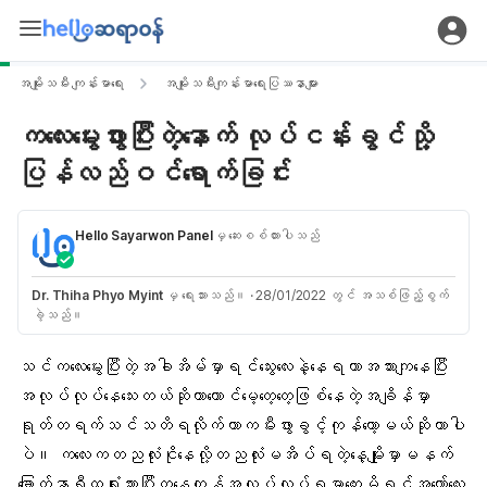
အမျိုးသမီး ကျန်းမာရေး
အမျိုးသမီးကျန်းမာရေးပြဿနာများ
ကလေးမွေးဖွားပြီးတဲ့နောက် လုပ်ငန်းခွင်သို့
ပြန်လည်ဝင်ရောက်ခြင်း
Hello Sayarwon Panel
မှ ဆေးစစ်ထားပါသည်
Dr. Thiha Phyo Myint
မှ ရေးသားသည်။
·
28/01/2022 တွင် အသစ်ဖြည့်စွက်
ခဲ့သည်။
သင်ကလေးမွေးပြီးတဲ့အခါအိမ်မှာရင်သွေးလေးနဲ့နေရတာအသားကျနေပြီး
အလုပ်လုပ်နေသေးတယ်ဆိုတာတောင်မေ့တေ့တေ့ဖြစ်နေတဲ့အချိန်မှာ
ရုတ်တရက်သင်သတိရလိုက်တာကမီးဖွားခွင့်ကုန်တော့မယ်ဆိုတာပါ
ပဲ။ ကလေးကတညလုံးငိုနေလို့တညလုံးမအိပ်ရတဲ့နေ့မျိုးမှာမနက်
ခြောက်နာရီထရုံးသွားပြီးတနေကုန်အလုပ်လုပ်ရမှာတွေးမိရင်အတော်လေး