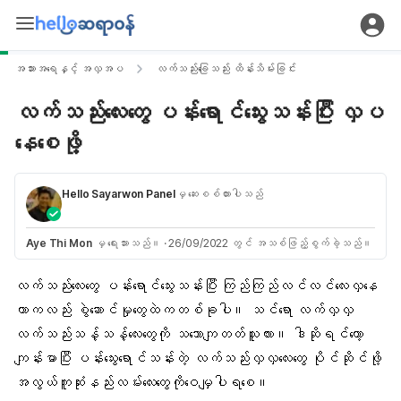
အသားအရေနှင့် အလှအပ
လက်သည်းခြေသည်း ထိန်းသိမ်းခြင်း
လက်သည်းလေးတွေ ပန်းရောင်သွေးသန်းပြီး လှပ
နေစေဖို့
Hello Sayarwon Panel
မှ ဆေးစစ်ထားပါသည်
Aye Thi Mon
မှ ရေးသားသည်။
·
26/09/2022 တွင် အသစ်ဖြည့်စွက်ခဲ့သည်။
လက်သည်းလေးတွေ
ပန်းရောင်သွေးသန်းပြီး ကြည်ကြည်လင်လင်လေးလှနေ
တာကလည်း စွဲဆောင်မှုတွေထဲကတစ်ခုပါ။ သင်ရော လက်လှလှ
လက်သည်းသန့်သန့်လေးတွေကို သဘောကျတတ်သူလား။ ဒါဆိုရင်တော့
ကျန်းမာပြီး ပန်းသွေးရောင်သန်းတဲ့ လက်သည်းလှလှလေးတွေ ပိုင်ဆိုင်ဖို့
အလွယ်ကူဆုံးနည်းလမ်းလေးတွေကိုဝေမျှပါရစေ။