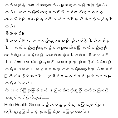
လက်သည်းရဲ့ အရောင်အသွေးတောက်ပမှုအတွက်လည်း အားဖြည့်ပေးပါ
တယ်။ လက်သည်းခြောက်သွေ့မှုကင်းပြီး ပန်းရောင်သွေးသန်းစေဖို့
ထောပတ်သီးကို စားပေးလို့ရသလို လက်သည်းပေါ်မှာ လိမ်းပေးလို့လည်းရပါ
တယ်။
ဗီတာမင် E
ဗီတာမင် E က လက်သည်းတွေကျန်းမာဖို့ လိုအပ်တဲ့ ဓါတ်တစ်ခု
ပါ။ လက်သည်းတွေကို
သွေးလည်ပတ်မှု
ကောင်းစေပြီး လက်သည်းတွေကို
အောက်ဆီဂျင် ရရှိစေဖို့ အထောက်အပံ့ပေးပါတယ်။ ဗီတာမင် E
ပါဝင်အောင်စားသုံးပေးလို့ရသလို လက်သည်းမှာ တိုက်ရိုက်လိမ်းပေးဖို့
လည်းရပါတယ်။ သန့်စင်ထားတဲ့ လက်သည်းလေးတွေပေါ်မှာ ဗီတာမင်
E ကိုပုံမှန်လိမ်းပေးပါ။ ညအိပ်ရာမဝင်ခင် လူးအိပ်ပေးတာမျိုး
လည်းရပါတယ်။
ကဲ အဆင်ပြေဆုံးဖြစ်မယ့် နည်းလမ်းလေးကိုရွေးပြီး လက်သည်းလေးကို
အရောင်တင်လိုက်တော့နော်…….
Hello Health Group
သည် ဆေးပညာဆိုင်ရာ အကြံပေးချက်များ၊
ရောဂါရှာဖွေခြင်းနှင့် ကုသခြင်းများ မပြုလုပ်ပေးပါ။