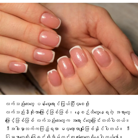
လက်သည်းလေးတွေ ပန်းသွေးရောင်ကြွယ်ပြီးလှစေဖို့
လက်သည်းနီ
ဆိုးတာကြောင့်ဖြစ်ဖြစ်၊ နေ့စဉ်ထိတွေ့နေရတဲ့ အရာတွေ
ကြောင့်ဖြစ်ဖြစ် လက်သည်းလေးတွေက အရောင်တွေပြောင်းတတ်ပါတယ်။
ဒီအခါမှာလက်ကကြည့်ရတာ မလှတော့တာမျိုးဖြစ်နိုင်ပါတယ်။ ဒီ
ပြဿနာတွေကို ဖြေရှင်းဖို့အိမ်တွင်းကုထုံးလေးတွေရှိနေပါတယ်နော်။