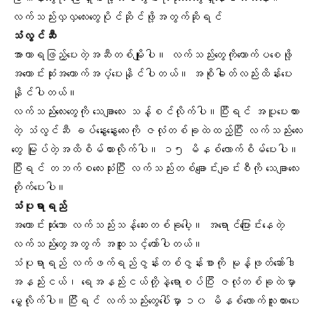
လက်သည်းလှလှလေးတွေပိုင်ဆိုင်ဖို့အတွက်ဆိုရင်
သံလွင်ဆီ
အာဟာရဖြည့်ပေးတဲ့အဆီတစ်မျိုးပါ။ လက်သည်းတွေကိုတောက်ပစေဖို့
အကောင်းဆုံးအထောက်အပံ့ပေးနိုင်ပါတယ်။
အစိုဓါတ်
လည်းထိန်းပေး
နိုင်ပါတယ်။
လက်သည်းလေးတွေကို သေချာလေး သန့်စင်လိုက်ပါ။ပြီးရင် အပူပေးထား
တဲ့ သံလွင်ဆီ ခပ်နွေးနွေးလေးကို ဇလုံတစ်ခုထဲထည့်ပြီး လက်သည်းလေး
တွေ မြုပ်တဲ့အထိစိမ်ထားလိုက်ပါ။ ၁၅ မိနစ်လောက်စိမ်ပေးပါ။
ပြီးရင် တဘက်စလေးသုံးပြီး လက်သည်းတစ်ချောင်းချင်းစီကို သေချာလေး
တိုက်ပေးပါ။
သံပုရာရည်
အကောင်းဆုံးသော လက်သည်းသန့်ဆေးတစ်ခုပေါ့။ အရောင်ပြောင်းနေတဲ့
လက်သည်းတွေအတွက် အထူးသင့်တော်ပါတယ်။
သံပုရာရည် လက်ဖက်ရည်ဇွန်းတစ်ဇွန်းစာကို
မုန့်ဖုတ်ဆော်ဒါ
အနည်းငယ်၊ ရေအနည်းငယ်တို့နဲ့ရောစပ်ပြီး ဇလုံတစ်ခုထဲမှာ
မွှေလိုက်ပါ။ပြီးရင် လက်သည်းတွေပေါ်မှာ ၁၀ မိနစ်လောက်လူးထားပေး