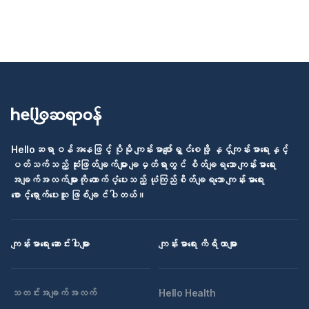
Helloဆရာဝန်အနေဖြင့် ပိုမို ကျန်းမာပျော်ရွှင်စေဖို့ နှင့်ကျန်းမာရေးနှင့်
ပတ်သက်သည့် ဆုံးဖြတ်ချက်များ ချမှတ်ရာတွင် စိတ်ချရသော ကျန်းမာရေး
အချက်အလက်များကို ထောက်ပံ့ပေးသည့် ယုံကြည်စိတ်ချရသော ကျန်းမာရေး
စောင့်ရှောက်ပေးသူ ဖြစ်ချင်ပါတယ်။
ကျန်းမာရေး ဆောင်းပါးများ
ကျန်းမာရေး ကိရိယာများ
သတင်းအချက်အလက်
Hello Health