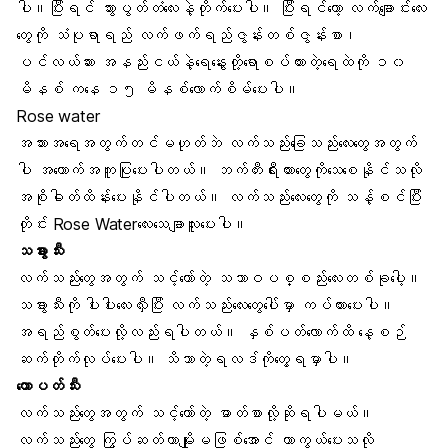
ပါ။ပြီးရင်
သွားပွတ်တံ
လေးနဲ့တိုက်ပေးပါ။ ပြီးရင်တော့
လက်ချောင်းလေး
တွေ
ကို သံပုရာရည် လက်ဖက်ရည်ဇွန်းတစ်ဇွန်းစာ၊
ပင်လယ်ဆား အနည်းငယ်နဲ့ရေနွေးတို့ရောစပ်ထားတဲ့ရေထဲကို ၁၀
မိနစ် ကနေ ၁၅ မိနစ်လောက်စိမ်ပေးပါ။
Rose water
အသားအရေ
အတွက်တင်မဟုတ်ဘဲ လက်သည်းခြေသည်းလေးတွေအတွက်
ပါ အထောက်အကူပြုပေးပါတယ်။
ဘက်တီးရီးယားတွေ
ကိုသေစေနိုင်သလို
အစိုဓါတ်ထိန်းပေးနိုင်ပါတယ်။ လက်သည်းလေးတွေကို သန့်စင်ပြီး
တိုင်း Rose Waterလေးသေချာလူးပေးပါ။
သခွားသီး
လက်သည်းတွေအတွက် သင့်တော်တဲ့ သဘာဝပစ္စည်းလေးတစ်ခုပေါ့။
သခွားသီးကို ပါးပါးလေးလှီးပြီး လက်သည်းလေးတွေပေါ်မှာ ကပ်ထားပေးပါ။
အရည်စွတ်ပေးလို့လည်းရပါတယ်။ နှစ်ပတ်လောက်ထိ နေ့စဉ်
ဆက်တိုက်လုပ်ပေးပါ။ သိသာတဲ့ရလဒ်ကိုတွေ့ရမှာပါ။
ထောပတ်သီး
လက်သည်းတွေအတွက် သင့်တော်တဲ့
ဓာတ်စာ
လို့ဆိုရပါမယ်။
လက်သည်းတွေ ကြွပ်ဆတ်တာမျိုးမဖြစ်အောင် ကာကွယ်ပေးသလို