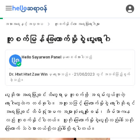
အသားအရေနှင့် အလှအပ
ကူးစက်နိုင်သော အရေပြားရောဂါများ
ကူးစက်မြန် ခြေထောက်မှိုစွဲ ပွေးရောဂါ
Hello Sayarwon Panel
မှ ဆေးစစ်ထားပါသည်
Dr. Htet Htet Zaw Win
မှ ရေးသားသည်။
·
21/06/2023 တွင် အသစ်ဖြည့်စွက်
ခဲ့သည်။
ပွေးဆိုတာ အရေပြားချင်း ထိတွေ့ရာမှ ကူးစက်ဖို့ အရမ်းလွယ်ကူတဲ့
ရောဂါတွေထဲက တစ်ခုပါ။ အထူးသဖြင့် ခြေထောက်
မှိုစွဲ
ရောဂါဆိုရင်
အရေပြားချင်း ထိမိရုံသာမက အများသုံး ရေချိုးခန်း၊ အိမ်သာကနေ
လည်း ကူးစက်နိုင်ပါတယ်။ သူ့ကို ခြေထောက်မှိုစွဲပွေးလို့လည်းခေါ်သလို
ခြေထောက် သဲဝဲစား
တယ်လို့လည်းခေါ်လို့ရပါတယ်။