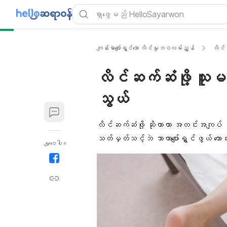
ကျန်းမာပျော်ရွှင်သော လိင်မှုဘဝလမ်းညွှန်
လိင်မ
လိင်ဆက်ဆံဖို့ သူမက
သွယ်
လိင်ဆက်ဆံဖို့ ဆိုတာဟာ အတင်းအကျပ်
သတ်မှတ်သင့်ဘဲ သာယာပျော်ရွှင်ဖွယ် ကေ
မျှဝေပါ။