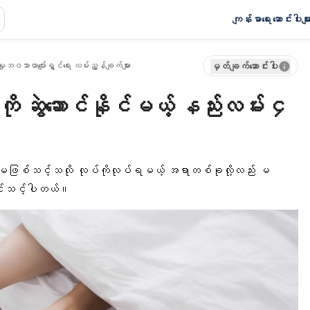
ကျန်းမာရေး ဆောင်းပါးမျာ
ှုဘဝသာယာပျော်ရွှင်ရေး လမ်းညွှန်ချက်များ
မှတ်ချက်ဆောင်းပါး
ို ဆွဲဆောင်နိုင်မယ့် နည်းလမ်း ၄
 မဖြစ်သင့်သလို လုပ်ကိုလုပ်ရမယ့် အရာတစ်ခုလို့လည်း မ
ာင်းသင့်ပါတယ်။