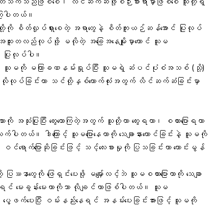
တ်သက်သည်ဖြစ်စေ၊ လိင်ဆက်ဆံဖို့စဉ်းစားရာမှာဖြစ်စေ သူတို့ရဲ့
စားကြပါတယ်။
တို့ကို စိတ်လှုပ်ရှားစေတဲ့ အရာတွေနဲ့ စိတ်ကူးယဉ်ဆန်အောင် ပြုလုပ်
အထူးတလည်လုပ်ဖို့ မလိုတဲ့ အခြေအနေမျိုးမှာတောင် သူမ
င် ပြုလုပ်ပါ။
ေးပါ။ သူမကို မကြာခဏနမ်းရှုပ်ပြီး သူမရဲ့ ဆံပင်ပုံစံအသစ် (သို့)
လိုလုပ်ခြင်းဟာ သင်တို့နှစ်ယောက်လုံးအတွက် လိင်ဆက်ဆံခြင်းမှာ
သား
ကို အသုံးပြုပြီး တွေးတောကြတဲ့အတွက် သူတို့ဟာ တွေးရတာ၊ စကားပြောရတာ
သက်ပါတယ်။ ဒါကြောင့် သူမပြောနေတာကို သေချာနားထောင်ခြင်းနဲ့ သူမကို
ာ ဝင်ရောက်ပြောဆိုခြင်းဖြင့် သင့်လေးစားမှုကို ပြသခြင်းဟာ ကောင်းမွန်
ပြဿနာတွေကို ဖြေရှင်းပေးဖို့ မမျှော်လင့်ဘဲ သူမစကားပြောတာကို သေချာ
ုအပ်ရင် မေးခွန်းမေးတာကိုသာ လိုချင်တာဖြစ်ပါတယ်။ သူမ
့ဖက်ပေးပြီး ဝမ်းနည်းနေရင် အနမ်းပေးခြင်းအားဖြင့် သူမကို