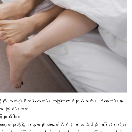
င့်ကို ဘယ်လိုစိတ်ပါလက်ပါ အဖြေပေးအောင်လုပ်မလဲ။ ဒီဆောင်းပါးမှာ
သွားမှာ ဖြစ်ပါတယ်။
ြုလုပ်ပါ။
းတွေဟာသူတို့ရဲ့
ခန္ဓာကိုယ်အောက်ပိုင်
းနဲ့
အစာအိမ်
ကိုအခြေခံစဉ်းစား