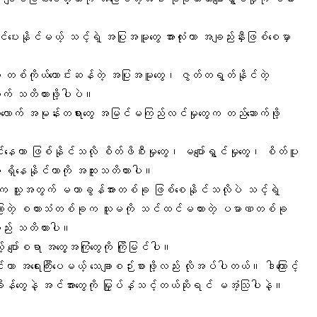
ာင်ပေးနိုင်မယ့် သင့်ရဲ့ အပြုအမူတွေ အားလုံးဟာ အချည်းနှီးဖြစ်စေမှာ
့ တစ်ကိုယ်ကောင်းဆန်တဲ့ အပြုအမူတွေ၊ ဇွတ်တရွတ်နိုင်တဲ့
ွက် သတိထားဖို့ပါပဲ။
လောက် အမုန်းတရားတွေ အမြင်မကြည်လင်မှုတွေက တည်ဆောက်ဖို့
နေတာ ဖြစ်နိုင်သလို စိတ်ဖိစီးမှုတွေ၊ မပျော်ရွှင်မှုတွေ၊ စိတ်ပူ
ရှိနေနိုင်တာကို အထူးသတိထားပါ။
ွေက သူ့အတွက် မဟာခွန်အားတစ်ခု ဖြစ်စေနိုင်သလိုပဲ သင့်ရဲ့
ောတဲ့ စကားသံတစ်ခုက သူမကို သင်ထင်မထားတဲ့ ပမာဏတစ်ခု
လည်း သတိထားပါ။
 ပျော်စရာ အတွေ့အကြုံတွေကို ကြိုမြင်ပါ။
ဟာ အရေးကြီးပေမယ့် သေချာစဉ်းစားဖို့လည်း လိုအပ်ပါတယ်။ ဒါကြောင့်
န်တွေနဲ့ အင်အားတွေကို မြှုပ်နှံသင့်တယ်ဆိုရင် မအံ့သြပါနဲ့။