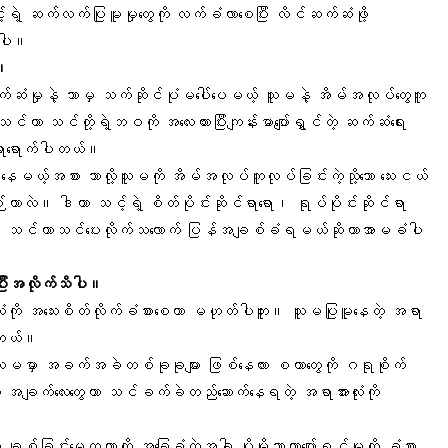
ရဲ့ ဆက်လက်ပြုမူမှုတွေကို လက်ခံလာစေပြီး လိင်ဆက်ဆံဖို့
ာပါ။
။
်ဆံမှုနဲ့ ဘာမှ သက်ဆိုင်ပုံမပေါ်ပေမယ့် သူမနဲ့ အိမ်အလုပ်တွေကူ
သင်ဟာ သင်တို့ရဲ့ဘဝကို အလေးထားပြီးကျန်းမာပျော်ရွှင်တဲ့ ဆက်ဆံရေး
သရာရောက်ပါတယ်။
င်းနေမယ့်အစား ဘာလို့သူမကို အိမ်အလုပ်ကူလုပ်ခြင်းကဲ့သို့သော သေးငယ်
လဲ။ ဒါဟာ သင့်ရဲ့ စိတ်ပိုင်းဆိုင်ရာရော၊ ရုပ်ပိုင်းဆိုင်ရာ
။ သင်ဟာသင်ပေးလိုက်သလောက် ပြန်အချစ်ခံရမယ်ဆိုတာအာမခံပါ
ပြီးအလိုက်သိပါ။
လုံးကို အသေးစိတ်လိုက်ခံစားစေတာ မဟုတ်ပါဘူး။ သူမပြုမူနေတဲ့ အရာ
ပါတယ်။
ူမမှာ အခက်အခဲတစ်ခုခုများ ဖြစ်နေလား စတာတွေကို ဂရုစိုက်
ချက်လေးတွေဟာ သင်ခက်ခဲတည်ဆောက်နေရတဲ့ အရာအားလုံးကို
ျစ်ခြင်းမေတ္တာကို အခြေခံတဲ့အခါ ပိုမိုသာယာပျော်ရွှင်မှုကို ခံစား