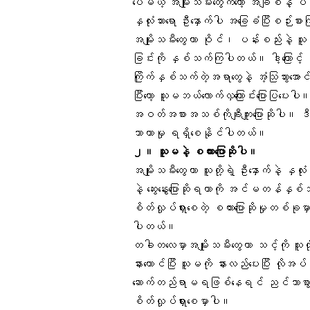
ပေမယ့် အမျိုးသမီးတွေကတော့
အချစ်
နဲ့ ပ
နှလုံးသားရော ဦးနှောက်ပါ အခြေခံပြီးစဉ်း
အမျိုးသမီးတွေဟာ ဝိုင်၊
ပန်းစည်း
နဲ့ သူ
ခြင်းကို နှစ်သက်ကြပါတယ်။ ဒါ့ကြောင့် 
ကြိုက်နှစ်သက်တဲ့အရာတွေနဲ့ အံ့သြသွားအော
ပြီးတော့ သူမဘယ်လောက်လှကြောင်းပြောပြပ
အဝတ်အစားအသစ်ကိုချီးကျူးပြောဆိုပါ။ ဒီ
သာယာမှု ရရှိစေနိုင်ပါတယ်။
၂။ သူမနဲ့ စကားပြောဆိုပါ။
အမျိုးသမီးတွေဟာ သူတို့ရဲ့ ဦးနှောက်နဲ့
နှလုံး
နဲ့ ဆွေးနွေးပြောဆိုရတာကို အင်မတန်နှစ်
စိတ်လှုပ်ရှားစေတဲ့ စကားပြောဆိုမှုတစ်ခုမှ
ပါတယ်။
တခါတလေမှာအမျိုးသမီးတွေဟာ သင့်ကို သူတို့ 
နားထောင်ပြီး သူမကို နားလည်ပေးပြီး လိ
ဆောက်တည်ရာမရဖြစ်နေရင် ညင်သာစွာ ပွေ
စိတ်လှုပ်ရှားစေမှာပါ။