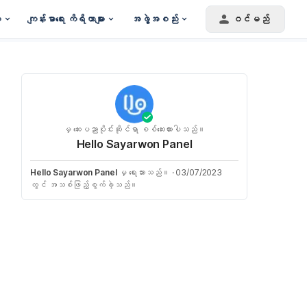
း
ကျန်းမာရေး ကိရိယာများ
အဖွဲ့အစည်း
ဝင်မည်
မှ ဆေးပညာပိုင်းဆိုင်ရာ စစ်ဆေးထားပါသည်။
Hello Sayarwon Panel
Hello Sayarwon Panel
မှ ရေးသားသည်။
·
03/07/2023
တွင် အသစ်ဖြည့်စွက်ခဲ့သည်။