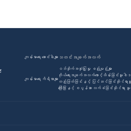
ကျန်းမာရေး ဆောင်းပါးများ
သတင်းအချက်အလက်
ဝဘ်ဆိုက်အသုံးပြုမှု စည်းမျဉ်းများ
်
ကိုယ်ရေးအချက်အလက်စောင့်ထိန်းခြင်းမူဝါ
ကျန်းမာရေး ကိရိယာများ
တည်းဖြတ်ခြင်းနှင့် ပြင်ဆင်ခြင်းဆိုင်ရာ
ကြော်ငြာနှင့် စပွန်ဆာ လက်ခံခြင်းဆိုင်ရာ 