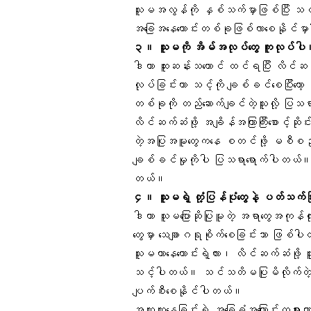
သူမအလွန်ကို နှစ်သက်မှာဖြစ်ပြီး သင့်
အခြေအနေကောင်းတစ်ခုဖြစ်လာစေနိုင်မှ
၃။ သူမကို အိမ်အလုပ်တွေ ကူလုပ်ပါ
ဒါဟာ ထူးဆန်းသယောင် ထင်ရပြီး လိင်ဆက
လုပ်ခြင်းဟာ သင့်ကို ချစ်ခင်စေပြီးတော့ 
တစ်ခုကို တည်ဆောက်ချင်တဲ့သူလို့ ပြ
လိင်ဆက်ဆံဖို့ အချိန်အကြာကြီးစောင့်ဆို
တဲ့အပြုအမူတွေကနေ စတင်ဖို့ မစီစဉ်တာ
ချစ်ခင်မှုကိုပါ ပြသရာရောက်ပါတယ်
တယ်။
၄။ သူမရဲ့ တုံ့ပြန်ပုံတွေနဲ့ ပတ်သက်
ဒါဟာ သူမပြောဆိုပြုမူတဲ့ အရာတွေအကုန်
တွေမှာ သေချာဂရုစိုက်စေခြင်းသာ ဖြစ်
သူမဟာနေကောင်းရဲ့လား
၊ လိင်ဆက်ဆံဖို့ သ
သင့်ပါတယ်။ သင်သတိမပြုမိလိုက်တဲ့ အ
ပျက်စီးစေနိုင်ပါတယ်။
အတူတူနေခြင်းရဲ့ အခြေခံအကြောင်းတရားဟာ ခ