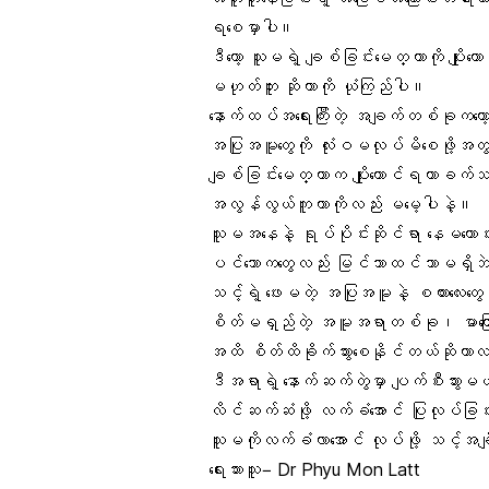
ရစေမှာပါ။
ဒီတော့ သူမရဲ့ ချစ်ခြင်းမေတ္တာကို ပျိုးထေ
မဟုတ်ဘူး ဆိုတာကို ယုံကြည်ပါ။
နောက်ထပ်အရေးကြီးတဲ့ အချက်တစ်ခုကတော
အပြုအမူတွေကို လုံးဝမလုပ်မိစေဖို့အတ
ချစ်ခြင်းမေတ္တာက ပျိုးထောင်ရတာခက်သ
အလွန်လွယ်ကူတာကိုလည်း မမေ့ပါနဲ့။
သူမအနေနဲ့ ရုပ်ပိုင်းဆိုင်ရာ နေမကောင်း
ပင်သောကတွေလည်း မြင်သာထင်သာမရှိဘဲ 
သင့်ရဲ့ ဖေးမတဲ့ အပြုအမူနဲ့ စကားလေးတ
စိတ်မရှည်တဲ့ အမူအရာတစ်ခု၊ မာကြ
အထိ စိတ်ထိခိုက်သွားစေနိုင်တယ်ဆိုတာ
ဒီအရာရဲ့ နောက်ဆက်တွဲမှာ ပျက်စီးသွားမယ့်
လိင်ဆက်ဆံဖို့ လက်ခံအောင် ပြုလုပ်ခြင်း
သူမကိုလက်ခံလာအောင် လုပ်ဖို့ သင့်အချိ
ရေးသားသူ− Dr Phyu Mon Latt