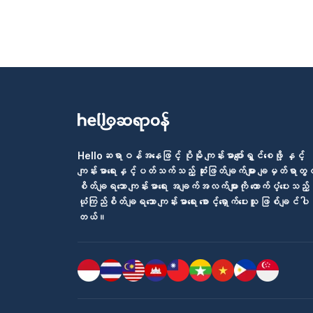
Helloဆရာဝန်အနေဖြင့် ပိုမို ကျန်းမာပျော်ရွှင်စေဖို့ နှင့်
ကျန်းမာရေးနှင့်ပတ်သက်သည့် ဆုံးဖြတ်ချက်များ ချမှတ်ရာတွင
စိတ်ချရသော ကျန်းမာရေး အချက်အလက်များကို ထောက်ပံ့ပေးသည့်
ယုံကြည်စိတ်ချရသော ကျန်းမာရေး စောင့်ရှောက်ပေးသူ ဖြစ်ချင်ပါ
တယ်။