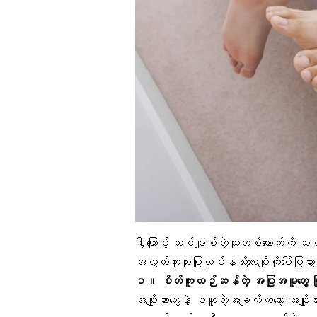
ဒါ့ကြောင့် သင်ချစ်တဲ့သူတစ်ယောက်ကို သ
အလွယ်ကူဆုံးပြုလုပ်နည်းလေးမျိုးကိုဖေါ်ပြ
၁။ စိတ်ကူးယဉ်ဆန်တဲ့ အပြုအမူတွေ ပ
အမျိုးသားတွေနဲ့ မတူတဲ့အချက်ကတော့ အမျိုးသာ