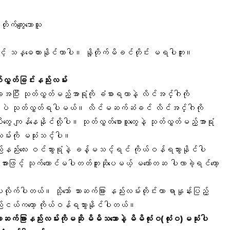
က်ကျွေးသောသူ
ောင့် သန္ဓေတားနိုင်တာပါ။ နို့တိုက်မိခင်တိုင်း မရပါဘူး။
ွှတ်ခြင်း
နည်းလမ်း
ပြီး သုတ်လွှတ်မည့်အာရုံကို ခံစားရတာနဲ့ လိင်အင်္ဂါကို
မှာပဲ သုတ်လွှတ်ရပါမယ်။ လိင်မဆက်ဆံခင် လိင်အင်္ဂါကို
ွေ ကျန်နေနိုင်လို့ပါ။ သုတ်လွှတ်စောသူတွေနဲ့ သုတ်လွှတ်မည့်အာရုံ
လမ်းကို မသုံးသင့်ပါ။
ည်းလေး ဝင်သွားရုံနဲ့ ခန့်မသင့်ရင် ကိုယ်ဝန်ရသွားနိုင်ပါ
အားဖြင့် သုက်ကောင်မပါတတ်ဘူးဆိုပေမယ့် မတော်တဆ ပါလာခဲ့ရင်တော့
ေးလိုက်ပါတယ်။ သို့သော်
သားဆက်ခြား နည်းလမ်း
တိုင်းဟာ ရာနှုန်းပြည့်
းငယ်ကတော့ ကိုယ်ဝန်ရသွားနိုင်ပါတယ်။
်ခြားနည်းလမ်းကိုမဆို မိမိသဘောနဲ့ မိမိလုံးဝ(လုံးဝ)မသုံးပါ