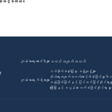
 သုံးသင့်ပါတယ်။
ကျန်းမာရေး ဆောင်းပါးများ
သတင်းအချက်အလက်
ဝဘ်ဆိုက်အသုံးပြုမှု စည်းမျဉ်းများ
်
ကိုယ်ရေးအချက်အလက်စောင့်ထိန်းခြင်းမူဝါ
ကျန်းမာရေး ကိရိယာများ
တည်းဖြတ်ခြင်းနှင့် ပြင်ဆင်ခြင်းဆိုင်ရာ
ကြော်ငြာနှင့် စပွန်ဆာ လက်ခံခြင်းဆိုင်ရာ 