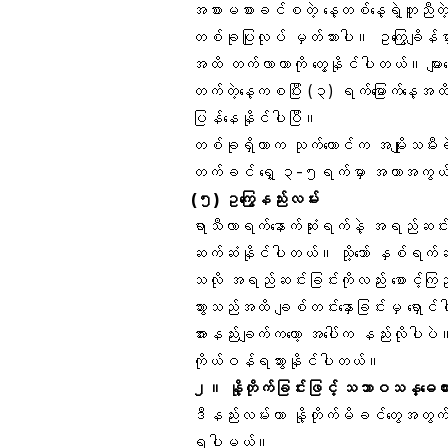
အစားမစားခင်စတဲ့ နေ့တစ်နေ့ရဲ့တူညီတဲ့အ
တစ်ခုပြုလုပ် မှတ်သားပါ။ ဥကြွေချိန
အထိ တက်လာတာကို တွေ့နိုင်ပါတယ်။ မျ
တက်တဲ့နေ့ကစပြီး (၃) ရက်မြောက်နေ့အထိ
ပြန်နေနိုင်ပါပြီ။
တစ်ခုရှိတာက သုက်ကောင်က အမျိုးသမီး
တက်ခင် ရှေ့ ၃-၅ရက်မှာ အကာအကွယ်မ
(၅) ဥကြွေနည်းလမ်း
ရာသီလာရက်နောက်ဆုံးရက်နဲ့ အရည်ဆင်း
ဆက်ဆံနိုင်ပါတယ်။ သို့သော် နှစ်ရက်ဆ
သလို အရည်ဆင်းခြင်းကိုလည်း စောင့်ကြ
သွားသည်အထိ
ချစ်တင်းနှောခြင်း
မှ ရှောင
အားနည်းချက်ကတော့ အပေါ်က နည်းလိုပါ
ကိုယ်ဝန်ရသွားနိုင်ပါတယ်။
၂။
နို့တိုက်ခြင်း
ဖြင့် သဘာဝသန္ဓေတား
ဒီနည်းလမ်းဟာ နို့တိုက်မိခင်တွေအတွက်
ရပါမယ်။