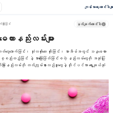
ကျန်းမာရေး ဆောင်းပါးမျာ
်ခြားခြင်း
မှတ်ချက်ဆောင်းပါး
တားနည်းလမ်းများ
ကတ်တွေသောက်ခြင်း၊ သုံးလထိုးဆေး ထိုးခြင်း၊ သားအိမ်အတွင်း သန္ဓေတား
စ္စည်းထည့်ခြင်း နဲ့
သားကြောဖြတ်ခြင်း
စတဲ့ နည်းလမ်းတွေကို အသုံးပြု
်ခြားနည်းလမ်း
ကို တတ်ကျွမ်းနားလည်သူတွေနဲ့ တိုင်ပင်ကာ ရွေးချယ်သုံး