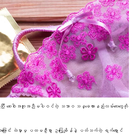
ီး ဆေးဝါးအကူအညီမပါဝင်တဲ့ သဘာဝ သန္ဓေတားနည်းလမ်းလေးတွေကို
ြောင်း ထဲမှာမှ ပထမဦးစွာ ဥကြွေချိန်နဲ့ ပတ်သက်တဲ့ ရက်ရှောင်