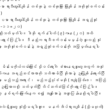
သီသွေးပေါ်ချိန် တစ်ခုနဲ့ တစ်ခုကြား ကြာချိန် အတိုဆုံးစက်ဝန်း
)
ာသီသွေးပေါ်ချိန် တစ်ခုနဲ့ တစ်ခုကြား ကြာချိန် အရှည်ဆုံး
(၃၁-၁၁=၂၀)
လို့သတ်မှတ်ပါ။ ဒါဆို ရက်နံပါတ် (၉)ကနေ (၂၀) အထိ
ရှောင်ကြဉ်ပါ။ ဒီနည်းက ရာသီစက်ဝန်းမမှန်တဲ့ သူလည်း သုံး
ာ အတိုဆုံးစက်ဝန်းနဲ့ အရှည်ဆုံးစက်ဝန်းကို အမြဲမှတ်နေရပါ
မိန်းမကိုယ်လမ်းကြောင်း ပိုးဝင်ရောဂါ ခံစားနေရသူတွေအတွက် အသုံး
ကနေ အရည်ဆင်းလာတာကို သတိထားမိပြီ ဆိုတာနဲ့ ဉကြွေချိန်ရောက်ပြီ
ာမှာ မည်သည့်အရောင်၊ မည်သည့်ပုံစံမဆို (အချွဲဖြစ်စေ၊ အကြည်
ြွေကာလလို့ သတ်မှတ်ပြီး လိင်ဆက်ဆံခြင်းကို ရှောင်ကြဉ်ပါ။
ဲ့ နှစ်ရက် မြောက်နေ့က စ၍ အမျိုးသားနဲ့ အတူပြန်နေလို့ရပါပြီ။
်းအလဲရှိသူတွေ သုံးလို့မရပါဘူး။ မနက် အိပ်ရာထချိန် (သို့မဟုတ်)