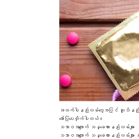
အထက်ပါနည်းလမ်းတွေအပြင် လူသိနည်းပြ
ဖော်ပြပေးလိုက်ပါတယ်။
သဘာဝအလျောက် သန္ဓေတားနည်းလမ်းများ
သဘာဝအလျောက် သန္ဓေတားနည်းလမ်းများ အက