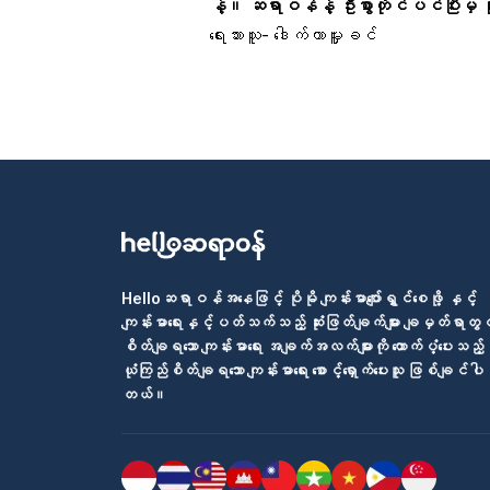
နဲ့။ ဆရာဝန်နဲ့ ဦးစွာတိုင်ပင်ပြီးမှ
ရေးသားသူ- ‌‌‌ဒေါက်တာမှူးခင်
Helloဆရာဝန်အနေဖြင့် ပိုမို ကျန်းမာပျော်ရွှင်စေဖို့ နှင့်
ကျန်းမာရေးနှင့်ပတ်သက်သည့် ဆုံးဖြတ်ချက်များ ချမှတ်ရာတွင
စိတ်ချရသော ကျန်းမာရေး အချက်အလက်များကို ထောက်ပံ့ပေးသည့်
ယုံကြည်စိတ်ချရသော ကျန်းမာရေး စောင့်ရှောက်ပေးသူ ဖြစ်ချင်ပါ
တယ်။