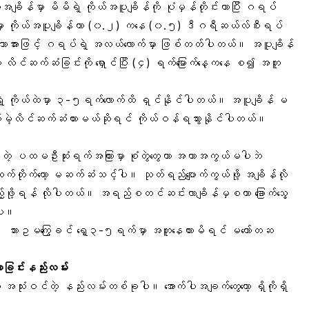
ချိန်မှာ မိမိရဲ့ ကိုယ်အပူချိန်ကို ပုံမှန်တိုင်းတာပြီး ဂရပ်
်မှာ ကိုယ်အပူချိန်ဟာ (၀.၂) ကနေ (၀.၅) ဒီဂရီဆယ်လ်စီးရပ်
ားသောအားဖြင့် ဂရပ်ရဲ့ အလယ်လောက်မှာ ဖြစ်တတ်ပါတယ်။ အပူချိန်
 လိင်ဆက်ဆံခြင်းကို ရှောင်ပြီး (၄) ရက်မြောက်နေ့ကနေ စ၍ အတူ
ရဲ့ ကိုယ်ထဲမှာ ၃-၅ရက်လောက်ထိ ရှင်နိုင်ပါတယ်။ အပူချိန် မ
ဲ့လိင်ဆက်ဆံထားမယ်ဆိုရင် ကိုယ်ဝန်ရသွားနိုင်ပါတယ်။
တဲ့ ပထမဦးဆုံးရက်အကြားမှာ စုံတွဲတွေဟာ အကာအကွယ်မပါဘဲ
က်တိုက်တော့ မဆက်ဆံသင့်ပါ။ သုတ်ရည်ပျောက်ကွယ်ဖို့ အချိန်လို
ည့်ဖို့ရန် လိုပါတယ်။ အရည်စတင်ဆင်းလာချိန်မှစကာ ခြောက်သွေ့
်ပါ။
ပဲ။ သားဥမကြွေခင် ရှေ့၃-၅ရက်မှာ အတူနေထားမိရင် မတော်တဆ
ခြင်းနည်းလမ်း
 အသုံးဝင်တဲ့ နည်းလမ်းတစ်ခုပါ။ အောက်ပါအချက်တွေတော့ ရှိကိုရှိ