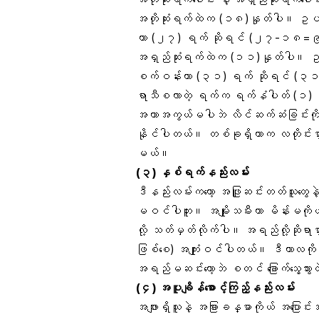
အတိုဆုံးရက်ထဲက (၁၈)နှုတ်ပါ။ ဥပမာ ရာ
ဟာ (၂၇) ရက် ဆိုရင် (၂၇-၁၈=၉
အရှည်ဆုံးရက်ထဲက (၁၁)နှုတ်ပါ။ ဥပမာ ရ
စက်ဝန်းဟာ (၃၁) ရက် ဆိုရင် 
ရာသီစလာတဲ့ ရက်က ရက်နံပါတ် (၁) 
အကာအကွယ်မပါဘဲ လိင်ဆက်ဆံခြင်းကို ‌
နိုင်ပါတယ်။ တစ်ခုရှိတာက လတိုင်းမှ
မယ်။
(၃) နှစ်ရက်နည်းလမ်း
ဒီနည်းလမ်းကတော့ အဖြူဆင်းတတ်သူတွေနဲ့ 
မဝင်ပါဘူး။ အမျိုးသမီးဟာ မိန်းမကိုယ်
လို့ သတ်မှတ်လိုက်ပါ။ အရည်လို့ဆိုရ
ဖြစ်စေ) အကျုံးဝင်ပါတယ်။ ဒီကာလကို ဥက
အရည်မဆင်းတော့ဘဲ စတင် ခြောက်သွေ့သွားတ
(၄) အပူချိန်စောင့်ကြည့်နည်းလမ်း
အဖျားရှိသူနဲ့ အခြားခန္ဓာကိုယ် အပြောင