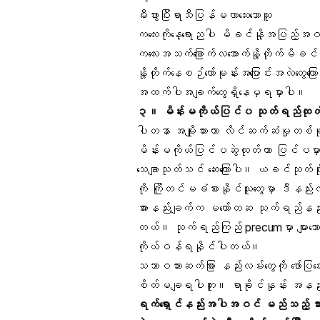
မီးဖွားပြီးရာသီပြန်မလာသေးသောသူ
ကလေးကိုနေ့ရောညပါ မိခင်နို့အပြည့်အဝတို
ကလေးအသက်ခြောက်လအောက်နို့တိုက်မိခင်
နို့တိုက်နေစဉ်
ဟော်မုန်းအပြောင်းအလဲ
တွေကြ
အထက်ပါအချက်တွေရှိနေမှရမှာပါ။
၃။
မိန်းမကိုယ်ပြင်ပ သုတ်ရည်ထုတ်လ
ပါတနာ အမျိုးသားဟာ လိင်ဆက်ဆံမှုတစ်ခုအ
မိန်းမကိုယ်ပြင်ပဆွဲထုတ်ကာ ပြင်ပ
သေချာသုတ်သင် ဆေးကြောပါ။ ယခင်သုတ်ပိုးတ
ကို ကြိုတင်မခံစားနိုင်သူတွေမှာ ဒီနည်း
အားနည်းချက်က မတော်တဆ သုက်ရည်နည်းန
တယ်။ သုက်ရည်ကြည် precumမှာ များသော
ကိုယ်ဝန်ရနိုင်ပါတယ်။
သဘာဝသားဆက်ခြား နည်းလမ်းတွေကို ဖော်ပြပ
စိတ်မချရပါဘူး။ ရာခိုင်နှုန်း အနည်
ရက်‌ရှောင်နည်းအပါအဝင် မည်သည့် သားဆက