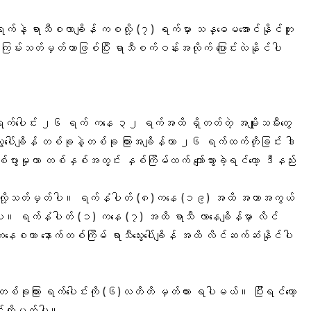
) ရက်နဲ့ ရာသီစလာချိန် ကစလို့ (၇) ရက်မှာ သန္ဓေမအောင်နိုင်ဘူး
်းသတ်မှတ်တာဖြစ်ပြီး ရာသီစက်ဝန်းအလိုက် ပြောင်းလဲနိုင်ပါ
ရက်ပေါင်း ၂၆ ရက် ကနေ ၃၂ ရက်အထိ ရှိတတ်တဲ့ အမျိုးသမီးတွေ
ွေးပေါ်ချိန် တစ်ခုနဲ့တစ်ခု ကြားအချိန်ဟာ ၂၆ ရက်ထက်တိုခြင်း ဒါ
မှုဟာ တစ်နှစ်အတွင်း နှစ်ကြိမ်ထက် ကျော်သွားခဲ့ရင်တော့ ဒီနည်း
) လို့သတ်မှတ်ပါ။ ရက်နံပါတ် (၈)ကနေ (၁၉) အထိ အကာအကွယ်
ဉ်ပါ။ ရက်နံပါတ် (၁) ကနေ (၇) အထိ ရာသီ လာနေချိန်မှာ လိင်
စကာ နောက်တစ်ကြိမ် ရာသီသွေးပေါ်ချိန် အထိ လိင်ဆက်ဆံနိုင်ပါ
တစ်ခုကြား ရက်ပေါင်းကို (၆)လတိတိ မှတ်ထား ရပါမယ်။ ပြီးရင်တော့
င်းကိုမှတ်ပါ။