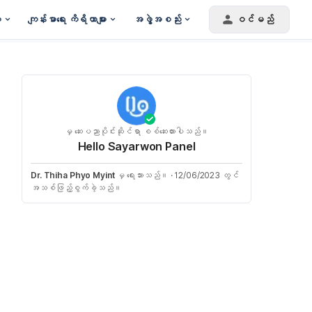
း
ကျန်းမာရေး ကိရိယာများ
အဖွဲ့အစည်း
ဝင်မည်
မှ ဆေးပညာပိုင်းဆိုင်ရာ စစ်ဆေးထားပါသည်။
Hello Sayarwon Panel
Dr. Thiha Phyo Myint
မှ ရေးသားသည်။
·
12/06/2023 တွင်
အသစ်ဖြည့်စွက်ခဲ့သည်။