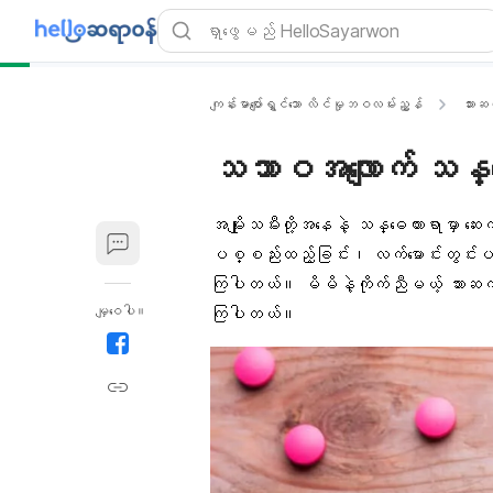
ကျန်းမာပျော်ရွှင်သော လိင်မှုဘဝလမ်းညွှန်
သားဆက
သဘာဝအလျောက် သန္ဓေ
အမျိုးသမီး
တို့အနေနဲ့
သန္ဓေတား
ရာမှာ ဆေး
ပစ္စည်းထည့်ခြင်း၊ လက်မောင်းတွင်းပ
ကြပါတယ်။ မိမိနဲ့ကိုက်ညီမယ့်
သားဆက
မျှဝေပါ။
ကြပါတယ်။