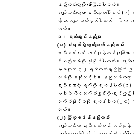
နည်းလမ်းတွေကို‌ ဖော်ပြပေးပါမယ်။
အမျိုးသမီးတွေဟာ ရာသီသွေးမပေါ်ခင် (၇
လို့ ယေဘုယျ သတ်မှတ်ပါတယ်။ ဒါက အကြမ
တယ်။
၁။
ရက်ရှောင်နည်းများ
(၁) စံရက်စွဲတွက်ချက်နည်းလမ်း
ရာသီစက်ဝန်း တစ်ခုနဲ့တစ်ခုကြားမှာ 
ဒီနည်းလမ်းကို သုံးနိုင်ပါတယ်။ ရာသီသ
မှမဟုတ် ၃၂ ရက်ထက်ရှည်ခြင်း ဖြစ်ပွား
လမ်းကို မသုံးသင့်ပါ။ နည်းလမ်းကတော့
ရာသီစလာတဲ့ ရက်ကို ရက်နံပါတ် (၁
မပါဘဲ လိင်ဆက်ဆံခြင်းကို ‌ရှောင်ကြ
ဆက်ဆံနိုင်သလို ရက်နံပါတ် (၂၀) ကနေ
တယ်။
(၂) ပြက္ခဒိန်နည်းလမ်း
အမျိုးသမီးဟာ ရာသီစက်ဝန်း တစ်ခုနဲ့ 
အတိုဆုံးရက်ပေါင်း နဲ့ အရှည်ဆုံးရက်ပေါ