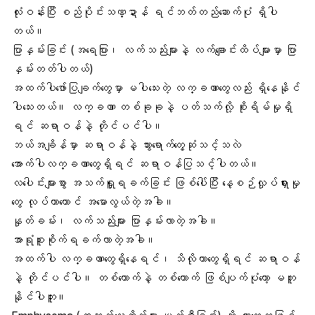
လုံးဝန်းပြီး စည်ပိုင်းသဏ္ဍာန် ရင်ဘတ်တည်ဆောက်ပုံ ရှိပါ
တယ်။
ပြာနှမ်း
ခြင်း (အရေပြား၊ လက်သည်းများနဲ့ လက်ချောင်းထိပ်များမှာ ပြာ
နှမ်းတတ်ပါတယ်)
အထက်ပါဖော်ပြချက်တွေမှာ မပါသေးတဲ့ လက္ခဏာတွေလည်း ရှိနေနိုင်
ပါသေးတယ်။ လက္ခဏာ တစ်ခုခုနဲ့ ပတ်သက်လို့ စိုးရိမ်မှုရှိ
ရင် ဆရာဝန်နဲ့ တိုင်ပင်ပါ။
ဘယ်အချိန်မှာ ဆရာဝန်နဲ့ သွားရောက်တွေ့ဆုံသင့်သလဲ
အောက်ပါလက္ခဏာတွေရှိရင် ဆရာဝန်ပြသင့်ပါတယ်။
လပေါင်းများစွာ
အသက်ရှူရခက်
ခြင်း ဖြစ်ပေါ်ပြီး နေ့စဉ်လှုပ်ရှားမှု
တွေ လုပ်တာတောင် အမောလွယ်တဲ့အခါ။
နှုတ်ခမ်း၊ လက်သည်းများ ပြာနှမ်းလာတဲ့အခါ။
အာရုံစူးစိုက်ရခက်လာတဲ့အခါ။
အထက်ပါ လက္ခဏာတွေရှိနေရင်၊ သိလိုတာတွေရှိရင် ဆရာဝန်
နဲ့ တိုင်ပင်ပါ။ တစ်ယောက်နဲ့ တစ်ယောက် ဖြစ်ပျက်ပုံတော့ မတူ
နိုင်ပါဘူး။