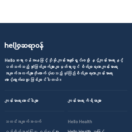
Helloဆရာဝန်အနေဖြင့် ပိုမို ကျန်းမာပျော်ရွှင်စေဖို့ နှင့်ကျန်းမာရေးနှင့်
ပတ်သက်သည့် ဆုံးဖြတ်ချက်များ ချမှတ်ရာတွင် စိတ်ချရသော ကျန်းမာရေး
အချက်အလက်များကို ထောက်ပံ့ပေးသည့် ယုံကြည်စိတ်ချရသော ကျန်းမာရေး
စောင့်ရှောက်ပေးသူ ဖြစ်ချင်ပါတယ်။
ကျန်းမာရေး ဆောင်းပါးများ
ကျန်းမာရေး ကိရိယာများ
သတင်းအချက်အလက်
Hello Health
ဝဘ်ဆိုက်အသုံးပြုမှု စည်းမျဉ်းများ
Hello Health အကြောင်း