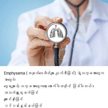
Emphysema (အဆုတ်လေအိတ်များ ပျက်စီးခြင်း) ရဲ့လက္ခဏာတွေက
ဘာတွေလဲ
တွေ့ရများတဲ့ လက္ခဏာတွေကတော့ အောက်ပါအတိုင်း ဖြစ်ပါတယ်။
အသက်ရှူရခက်ခြင်း
ချောင်းဆိုး
ခြင်း
ပင်ပန်းနွမ်းနယ်ခြင်း