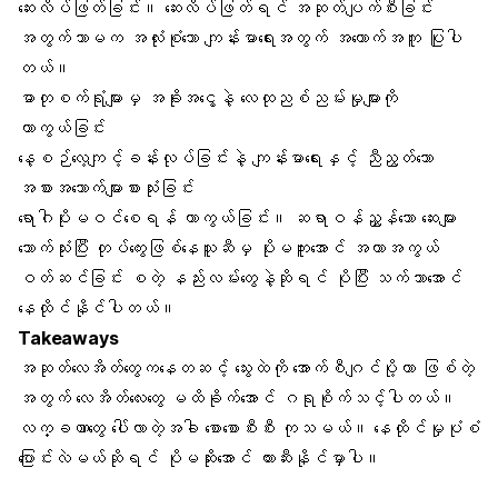
ဆေးလိပ်ဖြတ်ခြင်း။ ဆေးလိပ်ဖြတ်ရင် အဆုတ်ပျက်စီးခြင်း
အတွက်သာမက အလုံးစုံသော ကျန်းမာရေးအတွက် အထောက်အကူ ပြုပါ
တယ်။
ဓာတုစက်ရုံများမှ အခိုးအငွေ့နဲ့ လေထုညစ်ညမ်းမှုများကို
ကာကွယ်ခြင်း
နေ့စဉ်လေ့ကျင့်ခန်းလုပ်ခြင်းနဲ့ ကျန်းမာရေးနှင့် ညီညွတ်သော
အစားအသောက်များစားသုံးခြင်း
ရောဂါပိုးမဝင်စေရန် ကာကွယ်ခြင်း။ ဆရာဝန်ညွှန်သော ဆေးများ
သောက်သုံးပြီး တုပ်ကွေးဖြစ်နေသူဆီမှ ပိုးမကူးအောင် အကာအကွယ်
ဝတ်ဆင်ခြင်း စတဲ့ နည်းလမ်းတွေနဲ့ဆိုရင် ပိုပြီး သက်သာအောင်
နေထိုင်နိုင်ပါတယ်။
Takeaways
အဆုတ်လေအိတ်တွေကနေတဆင့် သွေးထဲကို အောက်စီဂျင်ပို့တာ ဖြစ်တဲ့
အတွက် လေအိတ်လေးတွေ မထိခိုက်အောင် ဂရုစိုက်သင့်ပါတယ်။
လက္ခဏာတွေ ပေါ်လာတဲ့အခါ စောစောစီးစီး ကုသမယ်။ နေထိုင်မှုပုံစံ
ပြောင်းလဲမယ်ဆိုရင် ပိုမဆိုးအောင် တားဆီးနိုင်မှာပါ။