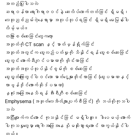
အတည်ပြုပါသလဲ
ဆရာဝန်ဟာ ရောဂါရာဇဝင်နဲ့ ဆေးလိပ်သောက်တတ်ခြင်း ရှိမရှိ၊
လေထုညစ်ညမ်းတဲ့နေရာမှာ အလုပ်လုပ်ရခြင်း ရှိမရှိ မေးမြန်းပါ
လိမ့်မယ်။
တခြားစစ်ဆေးခြင်းတွေကတော့
အဆုတ်ကို CT scan နှင့် ဓာတ်မှန်ရိုက်ခြင်း
အဆုတ်အတွင်းက သွေးလည်ပတ်မှုကို သိနိုင်ရန် သွေးစစ်ဆေးခြင်း
သွေးတွင်း အောက်ဆီဂျင်ပမာဏ
ကို တိုင်းတာခြင်း
အဆုတ်အလုပ်လုပ်နိုင်စွမ်းကို စစ်ဆေးခြင်း
သွေးလွှတ်ကြောတွင်ပါဝင်သော ဓာတ်ငွေ့များတိုင်းတာခြင်း (သွေးပမာဏနှင့်
ကာဗွန်ဒိုင်အောက်ဆိုဒ်ပမာဏ)
နှလုံးအခြေအနေသိရန် အီးစီဂျီစစ်ဆေးခြင်း
Emphysema (အဆုတ်လေအိတ်များပျက်စီးခြင်း) ကို ဘယ်လိုကုသပါ
သလဲ
အပြီးပျောက်ကင်းအောင် ကုသနိုင်ခြင်း မရှိပါဘူး။ ဒါပေမယ့် အောက်
ပါကုသမှုတွေမှာ ရောဂါအခြေအနေ ပိုမဆိုးသွားရအောင် ကာကွယ်နိုင်ပါ
တယ်။