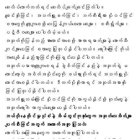
ဆေးလိပ်သောက်တတ်ရင်
ဆေးလိပ်ချက်ချင်းဖြတ်
ပါ။
ချေင်းဆိုးခြင်း၊ အသက်ရှူခက်ခြင်း၊ ဘက်တီးရီးယား ပိုးဝင်ခြင်း
စတာတွေကို လျော့ကျစေဖို့ လေပြွန်ကျယ်စေသော ဆေးများ၊
စတီးရွိုက်
များ၊
ပဋိဇီဝဆေးများ ပေးပါလိမ့်မယ်။
အဆုတ်ကိုပြန်လည် အားကောင်းလာစေဖို့ အာဟာရဓာတ်များနဲ့ အောက်ဆီ
ဂျင်များပေးခြင်း စတာတွေ ပြုလုပ်နိုင်ပါတယ်။ ရောဂါကြောင့် ကိုယ်
အလေးချိန်နည်းသွားခြင်းကို ဖြေရှင်းပေးနိုင်ပါတယ်။
အဆုတ်ပမာဏလျော့ကျစေရန် ခွဲစိတ်ခြင်းနည်းနဲ့ အဆုတ်ရဲ့ မ
ကောင်းတော့တဲ့ အစိတ်အပိုင်းတွေကို ဖယ်ရှားလိုက်ရင် အသက်ရှူပို
ကောင်းလာစေနိုင်ပါတယ်။ ဒီထက်ပိုဆိုးလာရင် အဆုတ်အစားထိုး
ခြင်း ပြုလုပ်နိုင်ပါတယ်။
အသက်ရှူလမ်းကြောင်း ပိုးဝင်ခြင်းကို ကာကွယ်နိုင်ဖို့ တုတ်ကွေးနဲ့
အဆုတ်ရောဂါ ကာကွယ်ဆေးများ ပေးနိုင်ပါတယ်။
ဘယ်လို နေထိုင်မှုပုံစံနဲ့ အိမ်တွင်းကုထုံးတွေက အဆုတ်လေအိတ်များ
ပျက်စီးခြင်းအတွက် အထောက်အကူ ပြုသလဲ
အောက်ပါအခြေအနေတွေက အထောက်အကူပြုပါတယ်။