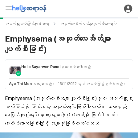
အသက်ရှူလမ်းကြောင်းကျန်းမာရေး
အဆုတ်လေအိတ်ငယ်များ ပျက်စီးသော ရောဂါ
Emphysema (အဆုတ်လေအိတ်များ
ပျက်စီးခြင်း)
Hello Sayarwon Panel
မှ ဆေးစစ်ထားပါသည်
Aye Thi Mon
မှ ရေးသားသည်။
·
15/11/2022 တွင် အသစ်ဖြည့်စွက်ခဲ့သည်။
Emphysema (အဆုတ်လေအိတ်များ ပျက်စီးခြင်း)
ဆိုတာ အသက်ရှူရ
ခက်ခြင်းကို ဖြစ်စေတဲ့ အဆုတ်ရောဂါဖြစ်ပါတယ်။
နာတာရှည်
လေပြွန်ကျဉ်းရောဂါ
မှာ တွေ့ရများတဲ့ပုံစံတစ်မျိုး ဖြစ်ပါတယ်။
ဆေးလိပ်သောက်
ခြင်းကြောင့် အများဆုံးဖြစ်တတ်ပါတယ်။