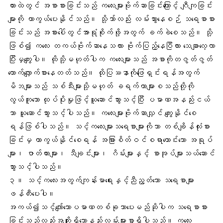
ကားထဲတွင် အစာစားခြင်းသည် ကလေးများဗိုက်ဆာခြင်းကြောင့် ဂျီကျခြင်း
များကို ကာကွယ်ပေးနိုင်သည်။ သို့သာ်လည်း လမ်းသွားနေစဉ် သရေစာစား
ခြင်းသည် အစားပေါ်တွင်အာရုံစိုက်ဖို့အတွက် ခက်ခဲစေသည်။ သို့
ဖြစ်၍ ကလေး တကယ်ဗိုက်ဆာနေသလား ဗိုက်ပြည့်နေပြီလား သေချာလေ့လာ
ပြီးမှကျွေးပါ။ ထိုသို့မဟုတ်ပါက ကလေးများသည် အစာကိုတဇွတ်ဇွတ်
တောက်လျှောက်စားနေတတ်သည်။ ထိုပြဿနာကိုဖြေရှင်းရန်အတွက်
မိဘများသည် သစ်သီးများသို့မဟုတ် ခရက်ကာများစသည်တို့ကို
လွယ်ကူသော ထုပ်ပိုးမှုဖြင့်ယူဆောင်သွားသင့်ပြီး ပမာဏအနည်းငယ်
သာ ယူဆောင်သွားသင့်ပါသည်။ ကလေးများဗိုက်ဆာလျှင် ကျွေးနိုင်စေ
ရန်ဖြစ်ပါသည်။ သင့်ကလေးများသရေစာများကိုသာ တစ်ချိန်လုံးစား
ခြင်းမှ ကာကွယ်နိုင်စေရန် အခြားစိတ်ဝင်စရာကောင်းသော အရုပ်
များ၊ ဇာတ်ကားများ၊ သီချင်းများ၊ ဂိမ်းများနှင့် စာအုပ်များသယ်ဆောင်
သွားသင့်ပါသည်။
၃။ သင့်ကလေးအတွက်ကျန်းမာရေးနှင့်ညီညွတ်သော သရေစာများ
ဖန်တီးပေးပါ။
အကယ်၍သင့်လျော်သောပမာဏတစ်ခုသာပေးမည်ဆိုပါက သရေစာစား
ခြင်းသည်လည်းအကျိုးရှိသောနည်းလမ်းများစွာရှိပါသည်။ ကလေး