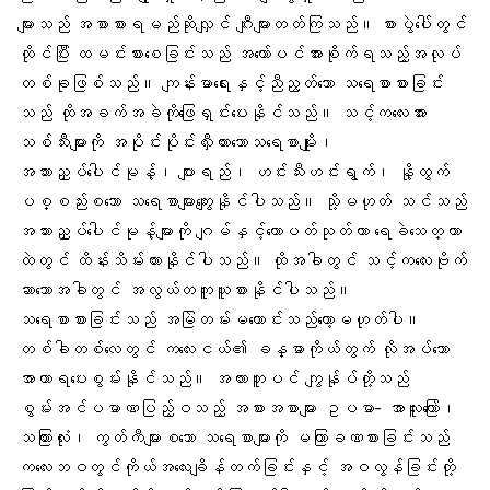
များသည် အစာစားရမည်ဆိုလျှင် ဂျီးများတတ်ကြသည်။ စားပွဲပေါ်တွင်
ထိုင်ပြီး ထမင်းစားစေခြင်းသည် အတော်ပင်အားစိုက်ရသည့်အလုပ်
တစ်ခုဖြစ်သည်။ ကျန်းမာရေးနှင့်ညီညွတ်သော သရေစာစားခြင်း
သည် ထိုအခက်အခဲကိုဖြေရှင်းပေးနိုင်သည်။ သင့်ကလေးအား
သစ်သီးများကို အပိုင်းပိုင်းလှီးထားသောသရေစာမျိုး၊
အသားညှပ်ပေါင်မုန့်၊ ပျားရည်၊ ဟင်းသီးဟင်းရွက်၊ နို့ထွက်
ပစ္စည်းစသော သရေစာများကျွေးနိုင်ပါသည်။ သို့မဟုတ် သင်သည်
အသားညှပ်ပေါင်မုန့်များကို ဂျမ်နှင့်ထောပတ်သုတ်ကာ ရေခဲသေတ္တာ
ထဲတွင် ထိန်းသိမ်းထားနိုင်ပါသည်။ ထိုအခါတွင် သင့်ကလေးဗိုက်
ဆာသောအခါတွင် အလွယ်တကူယူစားနိုင်ပါသည်။
သရေစာစားခြင်းသည် အမြဲတမ်းမကောင်းသည်တော့မဟုတ်ပါ။
တစ်ခါတစ်လေတွင် ကလေးငယ်၏ ခန္ဓာကိုယ်တွက် လိုအပ်သော
အာဟာရပေးစွမ်းနိုင်သည်။ အလားတူပင် ကျွန်ုပ်တို့သည်
စွမ်းအင်ပမာဏပြည့်ဝသည့် အစားအစာများ ဥပမာ- အာလူးကြော်၊
သကြားလုံး၊ ကွတ်ကီများစသော သရေစာများကို မကြာခဏစားခြင်းသည်
ကလေးဘဝတွင်ကိုယ်အလေးချိန်တက်ခြင်းနှင့် အဝလွန်ခြင်းတို့