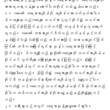
အာဟာရဆရာဝန်များမှ အောက်ပါအတိုင်း လမ်းညွှန်ပေးထားသည်။
၁။ ကလေး၏ သရေစာစားချိန်ကို အချိန်ဇယားသတ်မှတ်ထားပါ။
မိဘအများစုသည်ကလေးများ ထမင်းစားပွဲတွင်ထိုင်၍ ထမင်းစား
ရန်ငြင်းဆိုကြခြင်းနှင့်ပတ်သက်ပြီး အလွန်စိတ်ဒုက္ခရောက်
ရသည်။ ကလေး၏ အစာစားချင်စိတ်သည် တစ်နှစ်နှင့်တစ်
နှစ်ပြောင်းလဲနိုင်သော်ငြားလည်း အဓိကအားဖြင့် အစာမစားချင်ဖြစ်
ခြင်း၏ အဓိကအကြောင်းရင်းမှာ မုန့်ပဲသရေစာစားခြင်းကြောင့်
ဖြစ်သည်။ မိဘအချို့သည် သူတို့၏ကလေးများကို ထမင်းစားချိန်မ
တိုင်ခင် ကွတ်ကီးများသကြားလုံးများစားခွင့်ပြုကြသည်။ ထို့ကြောင့်
ထမင်းစားချိန်တွင် ထမင်းစားရတော့မည်ဆိုပါက အစာစားချင်
စိတ်လျော့ပါးစေသည်။ သို့ဖြစ်၍ သရေစာများကို ထမင်းစားချိန်မ
တိုင်မီ အနည်းဆုံးတစ်နာရီလောက်အချိန်တွင် မကျွေးသင့်ပါ။
အကယ်၍ သင့်ကလေးသည် ထမင်းစားချိန်မတိုင်မီ ဗိုက်ဆာသည်
ဆိုပါက အဓိကထမင်းစားချိန်ကိုသာ ရှေ့နည်းနည်းတိုး၍ကျွေးသင့်
သည်။
၂။ ခရီးသွားစဉ်အတွင်း သရေစာမုန့်များယူဆောင်သွားပါ။