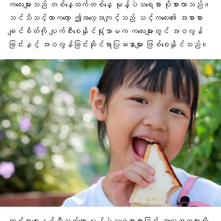
ကလေးများသည် တစ်နေ့ထက်တစ်နေ့ မုန့်ပဲသရေစာ ပိုစားလာသည်။
သင်သိသင့်တာကတော့ ဤအလေ့အကျင့်သည် သင့်ကလေး၏ အစာစား
ချင်စိတ်ကို ပျက်စီးစေနိုင်ရုံသာမက ကလေးများတွင် အဝလွန်
ခြင်းနှင့် အဝလွန်ခြင်းဆိုင်ရာပြဿနာများ ဖြစ်စေနိုင်သည်။
ကျန်းမာရေးနှင့်ညီညွတ်သော မုန့်ပဲသရေစာစားခြင်း အလေ့အထများကို