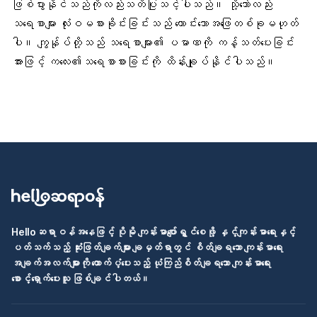
ဖြစ်ပွားနိုင်သည်ကိုလည်းသတိပြုသင့်ပါသည်။ သို့သော်လည်း
သရေစာများ လုံးဝမစားခိုင်းခြင်းသည် ကောင်းသောအဖြေတစ်ခုမဟုတ်
ပါ။ ကျွန်ုပ်တို့သည် သရေစာများ၏ ပမာဏကို ကန့်သတ်ပေးခြင်း
အားဖြင့် ကလေး၏သရေစာစားခြင်းကို ထိန်းချုပ်နိုင်ပါသည်။
Helloဆရာဝန်အနေဖြင့် ပိုမို ကျန်းမာပျော်ရွှင်စေဖို့ နှင့်ကျန်းမာရေးနှင့်
ပတ်သက်သည့် ဆုံးဖြတ်ချက်များ ချမှတ်ရာတွင် စိတ်ချရသော ကျန်းမာရေး
အချက်အလက်များကို ထောက်ပံ့ပေးသည့် ယုံကြည်စိတ်ချရသော ကျန်းမာရေး
စောင့်ရှောက်ပေးသူ ဖြစ်ချင်ပါတယ်။