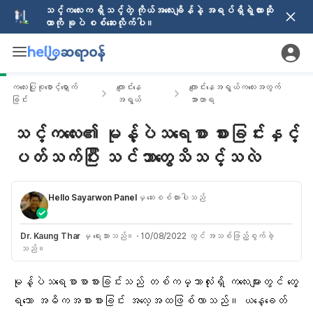
သင့်ကလေးက ရှိသင့်တဲ့ ကိုယ်အလေးချိန်နဲ့ အရပ်ရှိရဲ့လားဆို
တာကို ခုပဲ စစ်ဆေးလိုက်ပါ။
ကလေးပြုစုစောင့်ရှောက်
ကျောင်းနေ
ကျောင်းနေအရွယ်ကလေးအတွက်
ခြင်း
အရွယ်
အာဟာရ
သင့်ကလေး၏ မုန့်ပဲသရေစာ စားခြင်းနှင့်
ပတ်သက်ပြီး သင်ဘာတွေသိသင့်သလဲ
Hello Sayarwon Panel
မှ ဆေးစစ်ထားပါသည်
Dr. Kaung Thar
မှ ရေးသားသည်။
·
10/08/2022 တွင် အသစ်ဖြည့်စွက်ခဲ့
သည်။
မုန့်ပဲသရေစာစာစားခြင်းသည် တစ်ကမ္ဘာလုံးရှိ ကလေးများတွင် တွေ့
ရသော အဓိကအစားစားခြင်း အလေ့အထဖြစ်လာသည်။ ယနေ့ခေတ်