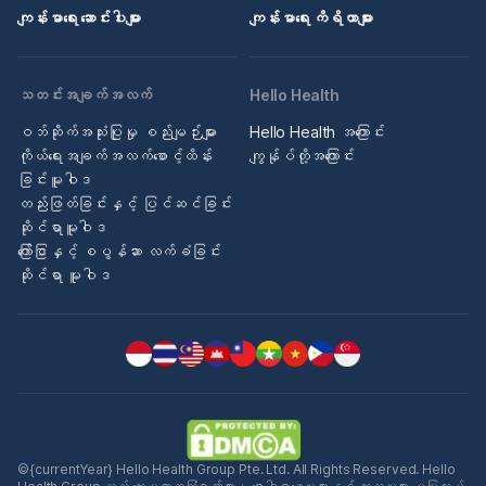
ကျန်းမာရေး ဆောင်းပါးများ
ကျန်းမာရေး ကိရိယာများ
သတင်းအချက်အလက်
Hello Health
ဝဘ်ဆိုက်အသုံးပြုမှု စည်းမျဉ်းများ
Hello Health အကြောင်း
ကိုယ်ရေးအချက်အလက်စောင့်ထိန်း
ကျွန်ုပ်တို့အကြောင်း
ခြင်းမူဝါဒ
တည်းဖြတ်ခြင်းနှင့် ပြင်ဆင်ခြင်း
ဆိုင်ရာမူဝါဒ
ကြော်ငြာနှင့် စပွန်ဆာ လက်ခံခြင်း
ဆိုင်ရာ မူဝါဒ
©{currentYear} Hello Health Group Pte. Ltd. All Rights Reserved. Hello