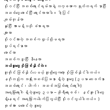
ပိုးဝင်ပြီး အဆစ်ရောင်ရမ်းတာရဲ့ လက္ခဏာက ရုတ်တရက် နာပြီး
အဆစ်တွေ ဖောင်းပြီး ရောင်လာတာပါ။ ဒါ့ပြင်
ချမ်းတုန်တာ
နုံးပြီး အားမရှိသလို ခံစားရတာ
ဖျားတာ
ပိုးဝင်ထားတဲ့ အဆစ်က လှုပ်လို့မရတာ
လှုပ်ရင်နာတာ
ဖောင်းတာ
အဆစ်က ပူပြီး နီနေတာ
ဘယ်သူတွေ ပိုဖြစ်နိုင်လဲ။
လူတိုင်း ဖြစ်နိုင်ပေမယ့် သူတို့တွေကတော့ ပိုဖြစ်နိုင်ပါတယ်။
နဂိုတည်းက အရိုးအဆစ်ပြဿနာ ရှိတဲ့ သူတွေ (ဥပမာ
လေးဖက်နာ
အဆစ်ရောင်
၊
ဂေါက်
၊ အဆစ်အမြစ်ရောင်ရောဂါ)
အရေပြားရောဂါ ရှိတဲ့သူတွေ ဥပမာ – ဆိုရီရေးစစ်၊ နှင်းခူ (ဒါတွေ
ရှိနေရင် အရေပြားက ပေါက်ပြဲလွယ်ပြီး ပိုးဝင်လွယ်ပါတယ်။ )
ခုခံအား မကောင်းတဲ့ သူတွေ