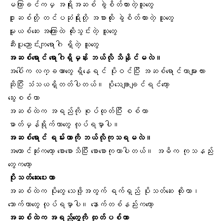
မကြာခင်ကမှ အရိုးအဆစ် ခွဲစိတ်ထားတဲ့သူတွေ
ဒူးဆစ်တို့ တင်ပဆုံရိုးတို့ အစားထိုး ခွဲစိတ်ထားတဲ့ သူတွေ
မူးယစ်ဆေး အကြောထဲ ထိုးသွင်းတဲ့ သူတွေ
ဆီးပူညောင်းကျရောဂါ ရှိတဲ့ သူတွေ
အဆစ်ရောင် ရောဂါရှိမှန်း ဘယ်လို သိနိုင်မလဲ။
အပေါ်က လက္ခဏာတွေ ရှိနေရင် ပိုးဝင်ပြီး အဆစ်ရောင်တာများလား
ဆိုပြီး သံသယရှိတတ်ပါတယ်။ ပိုသေချာချင်ရင်တော့
သွေးစစ်တာ
အဆစ်ထဲက အရည်ကို စုပ်ထုတ်ပြီး စစ်တာ
ဓာတ်မှန်ရိုက်တာတွေ လုပ်ရမှာပါ။
အဆစ်ရောင် ရမ်းတာကို ဘယ်လိုကုသရမလဲ။
အကောင်ဆုံးကတော့ စောစောသိပြီး စောစောကုတာပါတယ်။ အဓိက ကုသနည်း
တွေကတော့
ပိုးသတ်ဆေးပေးတာ
အဆစ်ထဲက ပိုးတွေ သေဖို့အတွက် ရက်ရှည် ပိုးသတ်ဆေး ထိုးတာ၊
သောက်တာတွေ လုပ်ရမှာပါ။ နောက်တစ်နည်းကတော့
အဆစ်ထဲက အရည်တွေကို ထုတ်ပစ်တာ