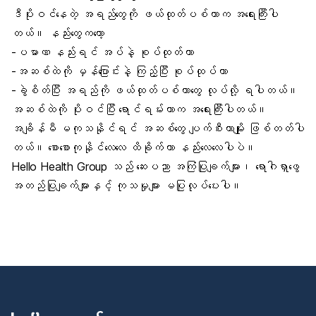
ဒီပိုးဝင်နေတဲ့ အရည်တွေကို ဖယ်ထုတ်ပစ်တာက အရေးကြီးပါ
တယ်။ နည်းတွေကတော့
-ပမာဏ နည်းရင် အပ်နဲ့ စုပ်ထုတ်တာ
-အဆစ်ထဲကို မှန်ပြောင်းနဲ့ ကြည့်ပြီး စုပ်ထုပ်တာ
-ခွဲစိတ်ပြီး အရည်ကို ဖယ်ထုတ်ပစ်တာတွေ လုပ်လို့ ရပါတယ်။
အဆစ်ထဲကို ပိုးဝင်ပြီး ရောင်ရမ်းတာက အရေးကြီးပါတယ်။
အချိန်မီ မကုသနိုင်ရင် အဆစ်တွေ ပျက်စီးတာမျိုး ဖြစ်တတ်ပါ
တယ်။ စောစောကုနိုင်လေလေ ထိခိုက်တာ နည်းလေလေပါပဲ။
Hello Health Group သည် ဆေးပညာ အကြံပြုချက်များ၊ ရောဂါရှာဖွေ
အတည်ပြုချက်များနှင့် ကုသမှုများ မပြုလုပ်ပေးပါ။