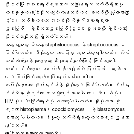
ပိုးဝင်ပြီး အဆစ်ရောင်ရမ်းတာက တခြားနေရာက
ဘက်တီးရီးယားပိုး
တစ်ခုခုက ရောဂါပိုးက သွေးထဲကနေတစ်ဆင့် အဆစ်ကို ပျံ့လာတာကြော
င့်ပါ။ တစ်ခါတစ်လေ အဆစ်ကို ထိခိုက်ဒဏ်ရာရတာ
ဖြစ်ဖြစ်၊ ခွဲစိတ်တာဖြစ်ဖြစ် (ဥပမာ
ဒူးအစားထိုး ခွဲစိတ်
တာ)
ပိုးဝင်တာမျိုးလည်း ရှိတတ်ပါတယ်။
အတွေ့ရများတဲ့ ပိုးကတော့
staphylococcus
နဲ့ streptococcus ပဲ
ဖြစ်ပါတယ်။ ဒီပိုးတွေက အရေပြားမှာ အများဆုံးတွေ့ရပါတယ်။ လိင်
ဆက်ဆံဖော်များတဲ့သူတွေမှာတော့
ဆီးပူညောင်းကျပိုး
ကြောင့် ဖြစ်တာများပါ
တယ်။ ဒီပိုးတွေက အဆစ်ကို တိုက်ရိုက်ပဲ ဖြစ်ဖြစ်၊ သွေးထဲက
နေပဲ ဖြစ်ဖြစ် ရောက်လာပြီး ရောင်ရမ်းစေတာပါ။
တခြားပိုးတွေကတော့ ဗိုင်းရပ်စ်နဲ့ မှိုပိုးတွေပဲ ဖြစ်ပါတယ်။ ဗိုင်းရ
ပ်စ်ထဲမှာ ဆိုရင်တော့
အသည်းရောင် အသားဝါ
အေ၊ ဘီ၊ စီပိုး၊
HIV
ပိုး၊
ပါးကြိတ်ရောင်ပိုး
စတာတွေပါပါတယ်။ မှိုပိုးထဲမှာ ဆို
ရင်တော့ histoplasma၊ coccidiomyces၊ နဲ့ blastomyces
စတာတွေ ပါပါတယ်။ ဒီပိုးတွေ ဘက်တီးရီးယားတွေထက်စာရင် ပြန့်တာ
နှေးပါတယ်။
ရောဂါလက္ခဏာတွေက ဘာတွေလဲ။