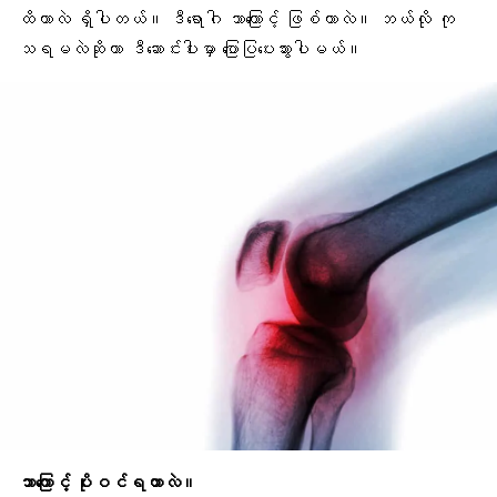
ထိတာလဲ ရှိပါတယ်။ ဒီရောဂါ ဘာကြောင့် ဖြစ်တာလဲ။ ဘယ်လို ကု
သရမလဲဆိုတာ ဒီဆောင်းပါးမှာ ပြောပြပေးသွားပါမယ်။
ဘာကြောင့် ပိုးဝင်ရတာလဲ။