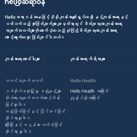
Helloဆရာဝန်အနေဖြင့် ပိုမို ကျန်းမာပျော်ရွှင်စေဖို့ နှင့်ကျန်းမာရေးနှင့်
ပတ်သက်သည့် ဆုံးဖြတ်ချက်များ ချမှတ်ရာတွင် စိတ်ချရသော ကျန်းမာရေး
အချက်အလက်များကို ထောက်ပံ့ပေးသည့် ယုံကြည်စိတ်ချရသော ကျန်းမာရေး
စောင့်ရှောက်ပေးသူ ဖြစ်ချင်ပါတယ်။
ကျန်းမာရေး ဆောင်းပါးများ
ကျန်းမာရေး ကိရိယာများ
သတင်းအချက်အလက်
Hello Health
ဝဘ်ဆိုက်အသုံးပြုမှု စည်းမျဉ်းများ
Hello Health အကြောင်း
ကိုယ်ရေးအချက်အလက်စောင့်ထိန်း
ကျွန်ုပ်တို့အကြောင်း
ခြင်းမူဝါဒ
တည်းဖြတ်ခြင်းနှင့် ပြင်ဆင်ခြင်း
ဆိုင်ရာမူဝါဒ
ကြော်ငြာနှင့် စပွန်ဆာ လက်ခံခြင်း
ဆိုင်ရာ မူဝါဒ