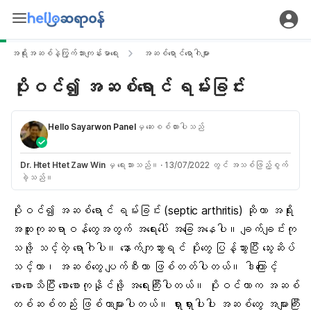
အရိုးအဆစ်နဲ့ကြွက်သားကျန်းမာရေး
အဆစ်ရောင်ရောဂါများ
ပိုးဝင်၍ အဆစ်ရောင် ရမ်းခြင်း
Hello Sayarwon Panel
မှ ဆေးစစ်ထားပါသည်
Dr. Htet Htet Zaw Win
မှ ရေးသားသည်။
·
13/07/2022 တွင် အသစ်ဖြည့်စွက်
ခဲ့သည်။
ပိုးဝင်၍ အဆစ်ရောင် ရမ်းခြင်း (
septic arthritis
) ဆိုတာ အရိုး
အထူးကုဆရာဝန်တွေအတွက် အရေးပေါ် အခြေအနေပါ။ ချက်ချင်းကု
သဖို့ သင့်တဲ့ ရောဂါပါ။ နောက်ကျသွားရင် ပိုးတွေ ပြန့်သွားပြီး သွေးဆိပ်
သင့်တာ၊ အဆစ်တွေ ပျက်စီးတာ ဖြစ်တတ်ပါတယ်။ ဒါကြောင့်
စောစောသိပြီး စောစောကုနိုင်ဖို့ အရေးကြီးပါတယ်။ ပိုးဝင်တာက အဆစ်
တစ်ဆစ်တည်း ဖြစ်တာများပါတယ်။ ရှားရှားပါးပါး အဆစ်တွေ အများကြီး