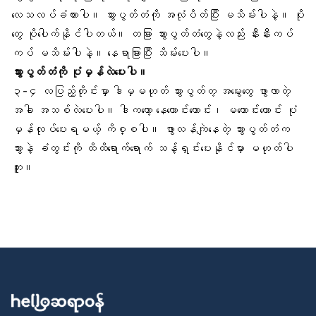
လေသလပ်ခံထားပါ။ သွားပွတ်တံကို အလုံပိတ်ပြီး မသိမ်းပါနဲ့။ ပိုး
တွေ ပိုပေါက်နိုင်ပါတယ်။ တခြား သွားပွတ်တံတွေနဲ့လည်း နီးနီးကပ်
ကပ် မသိမ်းပါနဲ့။ နေရာခြားပြီး သိမ်းပေးပါ။
သွားပွတ်တံကို ပုံမှန်လဲပေးပါ။
၃-၄ လပြည့်တိုင်းမှာ ဒါမှမဟုတ် သွားပွတ်တ့ အမွေးတွေ ဖွာလာတဲ့
အခါ အသစ်လဲပေးပါ။ ဒါကတော့ နေကောင်းကောင်း၊ မကောင်းကောင်း ပုံ
မှန်လုပ်ပေးရမယ့် ကိစ္စပါ။ ဖွာလန်ကျဲနေတဲ့ သွားပွတ်တံက
သွားနဲ့ ခံတွင်းကို ထိထိရောက်ရောက် သန့်ရှင်းပေးနိုင်မှာ မဟုတ်ပါ
ဘူး။