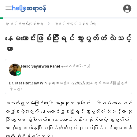
သွား နှင့် ခံတွင်းကျန်းမာရေး
သွားနှင့် ခံတွင်း သန့်ရှင်းရေး
နေမကောင်းဖြစ်ပြီးရင် သွားပွတ်တံ လဲသင့်
လား
Hello Sayarwon Panel
မှ ဆေးစစ်ထားပါသည်
Dr. Htet Htet Zaw Win
မှ ရေးသားသည်။
·
22/02/2024 တွင် အသစ်ဖြည့်စွက်
ခဲ့သည်။
အသက်ရှူလမ်းကြောင်းရောဂါ
အများစုက နှာခေါင်း၊ ပါးစပ်ကနေ ဝင်
တာဖြစ်တဲ့အတွက် နေမကောင်းဖြစ်ပြီးရင် သွားပွတ်တံ လဲသင့်လား ဆို
ပြီး တွေးစရာ ရှိပါတယ်။ နေမကောင်းတုန်းက တိုက်ထားတဲ့ သွားပွတ်တံ
မှာ ပိုးတွေ ကပ်နေပြီး ခုပြန်တိုက်ရင် ပိုးဝင်ပြန်ဝင်သွားမလားဆို
တာကို စိုးရိမ်ရပါတယ်။