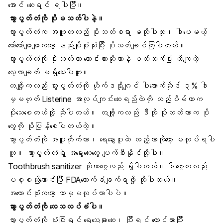
အောင် ဆေးရင် ရပါပြီ။
သွားပွတ်တံကို ပိုးမသတ်ပါနဲ့။
သွားပွတ်တံက အထူးတလည် ပိုးသတ်စရာ မလိုပါဘူး။ ဒါပေမယ့်
တော်တော်များများကတော့ နည်းမျိုးစုံသုံးပြီး ပိုးသတ်ချင်ကြပါတယ်။
သွားပွတ်တံကို ပိုးသတ်တာ ကောင်းလားဆိုတာနဲ့ ပတ်သက်ပြီး
တိကျတဲ့
လေ့လာချက်
မရှိသေးပါဘူး။
တချို့ကလည်း သွားပွတ်တံကို ဟိုက်ဒရိုဂျင် ပါအောက်ဆိုဒ် ၃% ဒါ
မှမဟုတ် Listerine အာလုပ်ကျင်းဆေးရည်ထဲကို ထည့်စိမ်တာက
ပိုးသေစေတယ်လို့ ဆိုပါတယ်။ တချို့ကလည်း ဒီလို ပိုးသတ်တာက ပိုး
တွေကို ပိုပြန့်စေပါတယ်တဲ့။
သွားပွတ်တံကို အပူတိုက်တာ၊ ရေနွေးပူထဲ ထည့်တာကိုတော့ မလုပ်ရပါ
ဘူး။ သွားပွတ်တံရဲ့ အမွေးလေးတွေ ပျက်စီးနိုင်လို့ပါ။
Toothbrush sanitizer ဆိုတာတွေလည်း ရှိပါတယ်။ ဒါတွေကလည်း
ပစ္စည်းကောင်းပြီး FDAထောက်ခံချက်ရဖို့ လိုပါတယ်။
အကောင်းဆုံးကတော့ ဘာမှမလုပ်တာပါပဲ။
သွားပွတ်တံကို လေသလပ်ခံပါ။
သွားပွတ်တံကို သုံးပြီးရင် ရေသေချာဆေး၊ ပြီးရင် ထောင်ထားပြီး