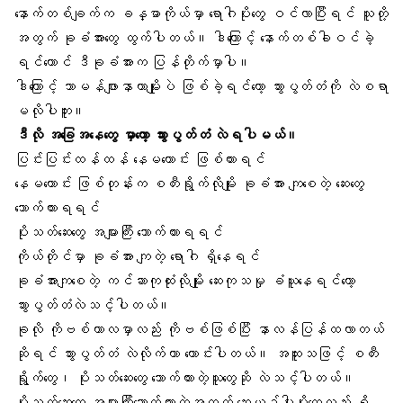
နောက်တစ်ချက်က ခန္ဓာကိုယ်မှာ ရောဂါပိုးတွေ ဝင်လာပြီးရင် သူတို့
အတွက်
ခုခံအား
တွေ ထွက်ပါတယ်။ ဒါကြောင့် နောက်တစ်ခါဝင်ခဲ့
ရင်တောင် ဒီခုခံအားက ပြန်တိုက်မှာပါ။
ဒါကြောင့် သာမန်ဖျားနာတာမျိုးပဲ ဖြစ်ခဲ့ရင်တော့ သွားပွတ်တံကို လဲစရာ
မလိုပါဘူး။
ဒီလို အခြေအနေတွေ မှာတော့ သွားပွတ်တံ လဲရပါမယ်။
ပြင်းပြင်းထန်ထန် နေမကောင်း ဖြစ်ထားရင်
နေမကောင်း ဖြစ်တုန်းက
စတီးရွိုက်
လိုမျိုး ခုခံအား ကျစေတဲ့ ဆေးတွေ
သောက်ထားရရင်
ပိုးသတ်ဆေး
တွေ အများကြီး သောက်ထားရရင်
ကိုယ်တိုင်မှာ ခုခံအား ကျတဲ့ ရောဂါ ရှိနေရင်
ခုခံအားကျစေတဲ့ ကင်ဆာကုထုံးလိုမျိုး ဆေးကုသမှု ခံယူနေရင်တော့
သွားပွတ်တံလဲသင့်ပါတယ်။
ခုလို ကိုဗစ်ကာလမှာလည်း
ကိုဗစ်
ဖြစ်ပြီး နာလန်ပြန်ထလာတယ်
ဆိုရင် သွားပွတ်တံ လဲလိုက်တာ ကောင်းပါတယ်။ အထူးသဖြင့် စတီး
ရွိုက်တွေ၊ ပိုးသတ်ဆေးတွေ သောက်ထားတဲ့သူတွေဆို လဲသင့်ပါတယ်။
ပိုးသတ်ဆေးတွေ အများကြီးသောက်ထားတဲ့အတွက်
ဆေးယဉ်ပါးပိုး
တွေလည်း ရှိ