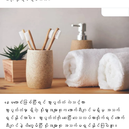
နေမကောင်းဖြစ်ပြီးရင် သွားပွတ်တံ လဲသင့်လား
သွားပွတ်တံမှာ ရှိတဲ့ ပိုးမွှားအများစုက အောက်ဆီဂျင်မရှိမှ အသက်
ရှင်နိုင်တာပါ။ သွားပွတ်တံကို ဆေးပြီး လေသလပ်ထားလိုက်ရင် အောက်
ဆီဂျင်နဲ့ ထိတွေ့မိပြီး ပိုးအများစု အသက်မရှင်နိုင်ကြပါဘူး။