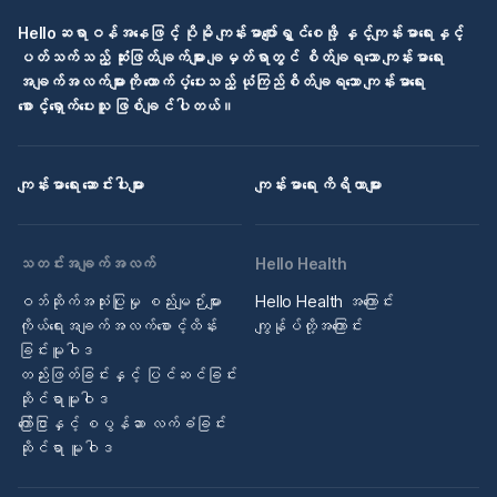
Helloဆရာဝန်အနေဖြင့် ပိုမို ကျန်းမာပျော်ရွှင်စေဖို့ နှင့်ကျန်းမာရေးနှင့်
ပတ်သက်သည့် ဆုံးဖြတ်ချက်များ ချမှတ်ရာတွင် စိတ်ချရသော ကျန်းမာရေး
အချက်အလက်များကို ထောက်ပံ့ပေးသည့် ယုံကြည်စိတ်ချရသော ကျန်းမာရေး
စောင့်ရှောက်ပေးသူ ဖြစ်ချင်ပါတယ်။
ကျန်းမာရေး ဆောင်းပါးများ
ကျန်းမာရေး ကိရိယာများ
သတင်းအချက်အလက်
Hello Health
ဝဘ်ဆိုက်အသုံးပြုမှု စည်းမျဉ်းများ
Hello Health အကြောင်း
ကိုယ်ရေးအချက်အလက်စောင့်ထိန်း
ကျွန်ုပ်တို့အကြောင်း
ခြင်းမူဝါဒ
တည်းဖြတ်ခြင်းနှင့် ပြင်ဆင်ခြင်း
ဆိုင်ရာမူဝါဒ
ကြော်ငြာနှင့် စပွန်ဆာ လက်ခံခြင်း
ဆိုင်ရာ မူဝါဒ