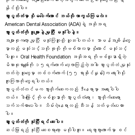
နိုင်လို့ပါ။
သွားပွတ်တံမှာ ပိုးမပေါက်အောင် ဘယ်လို ကာကွယ်ကြမလဲ။
American Dental Association (ADA)ရဲ့ အဆိုအရ
သွားပွတ်တံကို သူများနဲ့ မျှပြီး မသုံးပါနဲ့။
အများစုကတော့ မျှပြီး မသုံးကြဘူးလို့ ယူဆပါတယ်။ သာမန်အချိန်တွေ
မှာလည်း မသုံးသင့်သလို ခုလို ကိုဗစ်ကာလမှာ ပိုတောင် မသုံးသင့်
ပါဘူး။
Oral Health Foundation
အဆိုအရ ကိုဗစ်လူနာရှိတဲ့
မိသားစုရာကျော်ကို ၁၅ရက်လောက် လေ့လာကြည့်တဲ့အခါ သွားပွတ်တံ မျှသုံး
တတ်တဲ့ သူတွေမှာ တစ်ဝက်လောက် (၅၅ ရာခိုင်နှုန်း)က ရောဂါပိုး
ကူးကြတာကို တွေ့ရပါတယ်။
သွားပွတ်တံတင်မက
သွားတိုက်ဆေ
းကလည်း ဒီနေရာမှာ အရေးပါပါ
တယ်။ ဒါကြောင့် ကိုဗစ်လူနာကို သွားပွတ်တံရော၊ သွားတိုက်ဆေးရော
သက်သက်ထားပေးပါ။ သိမ်းတဲ့နေရာလည်း သီးသန့် သတ်မှတ်ပေးထား
ပါ။
သွားပွတ်တံကို သုံးပြီးရင် ဆေးပါ။
ဆပ်ပြာရည် သုံးပြီး ဆေးစရာတော့ မလိုပါဘူး။ ရေဖွားဖွားအောက်မှာ စင်