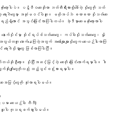
ိုးတော့ပါပဲ။
ပဋိဇီဝဆေး
ဆိုတာ
ဘတ်တီးရီးယား
လို့ခေါ်တဲ့ ပိုးတွေကို သတ်
တ်တဲ့ ရောဂါတွေမှာ အသုံးမဝင်ပါဘူး။ မလိုအပ်ဘဲ ခဏခဏ ပိုးသတ်ဆေး
ုင်ရည်ရှိအောင် အသွင်ပြောင်းလာကြပါတယ်။ အဲ့ဒီမှာဆေးမတိုးတော့တာပါ
။ နောက်ပိုင်းမှာ ဗိုင်းရပ်စ်သတ်ဆေးတွေ၊ ကပ်ပါးပိုးသတ်ဆေးတွေ၊ မှို
ု အလွယ်တကူ သောက်နေကြတဲ့အတွက် အတော်များများပိုးတွေက ဆေးယဉ်ပါးလာကြ
် ရောဂါပိုးမွှားတွေ ဖြစ်လာကြပါပြီ။
က်တယ်ဆိုဦးတော့။ ပိုပြီးအဆင့်မြင့်တဲ့ ဆေးကို ပြောင်းသောက်ရမှာပါ။ ဒါ
က်ဆိုးကျိုး
တွေကိုလည်း ထည့်သွင်းစဉ်းစားရမှာပါ။
 ဆေးအမြင့်တွေကို သုံးလာရပါမယ်။
်။
(ဥပမာ
ဆေးယဉ်ပါး တီဘီ
)
တဲ့အခါ သူပါ ကုသရခက်သွားပါမယ်။