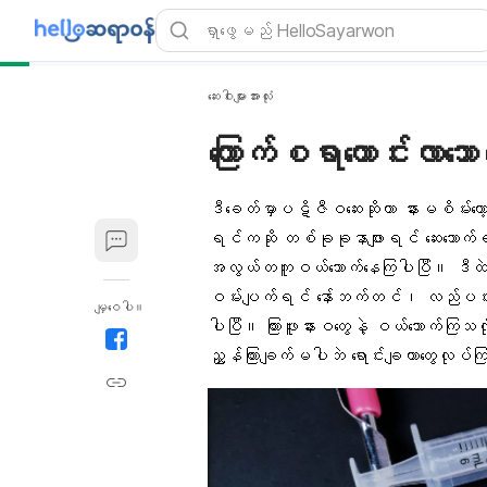
ဆေးဝါးများအားလုံး
ကြောက်စရာကောင်းလာသေ
ဒီခေတ်မှာပဋိဇီဝဆေးဆိုတာ နားမစိမ်းတေ
ရင်ကဆို တစ်ခုခုနာဖျားရင် ဆေးသောက်ရမှ
အလွယ်တကူဝယ်သောက်နေကြပါပြီ။ ဒီထဲမှာ
ဝမ်းပျက်ရင် နော်ဘက်တင်၊ လည်ပင်းနာ
မျှဝေပါ။
ပါပြီ။ ကြားဖူးနားဝတွေနဲ့ ဝယ်သောက်ကြသ
ညွှန်ကြားချက်မပါဘဲ ရောင်းချတာတွေလုပ