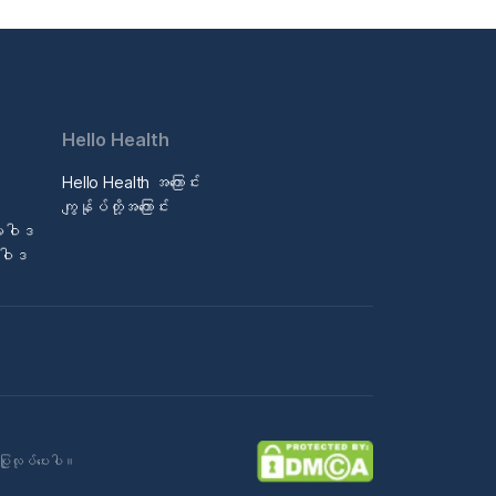
Hello Health
Hello Health အကြောင်း
ဒ
ကျွန်ုပ်တို့အကြောင်း
မူဝါဒ
မူဝါဒ
ပြုလုပ်ပေးပါ။