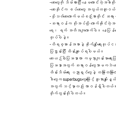
-ဆေးတွေကို သိမ်းထားပြီး နေမကောင်းတဲ့အခါ
-ဆေးဆိုင်က
စပ်ဆေး
တွေ အလွယ်တကူဝယ်မ
-ပိုးသတ်ဆေးသောက်မယ်စဉ်းစားတိုင်း ဆ
-ဆရာဝန်က လိုအပ်လို့ သောက်ခိုင်းတဲ့
ရေ၊ ရက် အတိအကျသောက်ပါ။ နေပြန်ကောင်းသ
လုပ်ပါနဲ့။
-တိရစ္ဆာန်အစာနဲ့ စိုက်ပျိုးရေးလုပ်ငန
ပြဌာန်းပြီး ထိန်းချုပ်ရပါမယ်။
ဆေးယဉ်ပါးပြဿနာဟာ ကမ္ဘာ့ကျန်းမာရေ
ပြဿနာအတွက် ဆရာဝန်တွေသာမကဘဲ မွေးမြ
ထိန်းသိမ်းရေး ပညာရှင်တွေနဲ့ တခြားတခြား
ဒါတွေက superbugsတွေကြောင့် လူသားမျိုးန
အတွက် သင့်မှာလည်း တာဝန်ရှိပါတယ်။ စွမ
တိုက်တွန်းလိုပါတယ်။