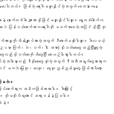
ပြန်မျှပေးပါတယ်။ ဖြစ်တဲ့ ရောဂါမတူနိုင်တဲ့အတွက် စေတနာကနေ
နဲ့ နောက်တစ်ခါ ဖျားတာ ပိုးခြင်းမတူနိုင်ပါဘူး။ ရှေ့တစ်ခေါက်က
ာ့ ဒီဆေးပဲ ပြန်ဝယ်သောက်တာက ရောဂါကို မသက်သာစေတဲ့အပြင် ပိုပြီး ကု
။
းဝယ်ဖောက်ကားမှုကို ထိန်းချုပ်ထားတဲ့အတွက် ဒီလောက်မဆိုးပါဘူး။ ဒါပေမယ့်
ာ (ဥပမာ ကြက်၊ဘဲ၊ဝက်၊ငါး အစာ) ပိုးသတ်ဆေးတွေ ထည့်ပြီးကျွေးတဲ့
ွေလည်း ပိုးသတ်ဆေးကို ထိတွေ့ပြီး ဆေးယဉ်ပါးသွားပါတယ်။
တဲ့အခါမှာလည်း ဒီလိုဆေးတွေ သုံးတဲ့အတွက် ဒီအသီးအရွက်တွေစားရာက
တင် မကဘဲ မြေထု၊ လေထု၊ ရေထု ညစ်ညမ်းမှုတွေ ဖြစ်လာပါတော့
်ကြမလဲ။
ခြင်သောက်ရာက အဓိကဖြစ်လာတာပါ။ ဒါကြောင့်
နဲ့။ လိုမလိုသိရအောင် ဆရာဝန်နဲ့ပြသပါ။
ပါနဲ့။