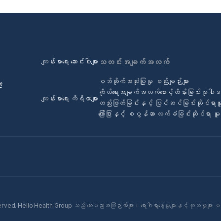
ကျန်းမာရေး ဆောင်းပါးများ
သတင်းအချက်အလက်
ဝဘ်ဆိုက်အသုံးပြုမှု စည်းမျဉ်းများ
်
ကိုယ်ရေးအချက်အလက်စောင့်ထိန်းခြင်းမူဝါ
ကျန်းမာရေး ကိရိယာများ
တည်းဖြတ်ခြင်းနှင့် ပြင်ဆင်ခြင်းဆိုင်ရာ
ကြော်ငြာနှင့် စပွန်ဆာ လက်ခံခြင်းဆိုင်ရာ 
ed. Hello Health Group သည် ဆေးပညာအကြံဉာဏ်များ၊ ရောဂါရှာဖွေမှုများနှင့် ကုသမှုများ မ