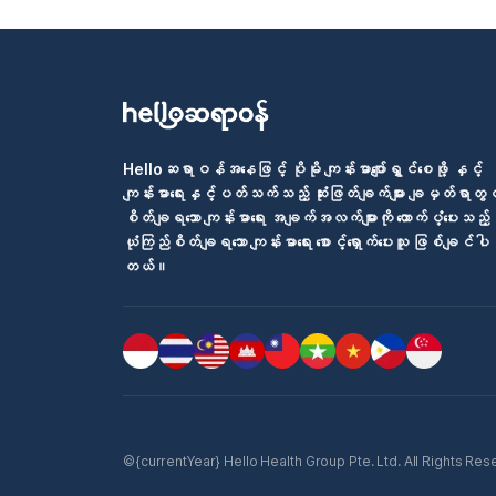
Helloဆရာဝန်အနေဖြင့် ပိုမို ကျန်းမာပျော်ရွှင်စေဖို့ နှင့်
ကျန်းမာရေးနှင့်ပတ်သက်သည့် ဆုံးဖြတ်ချက်များ ချမှတ်ရာတွင
စိတ်ချရသော ကျန်းမာရေး အချက်အလက်များကို ထောက်ပံ့ပေးသည့်
ယုံကြည်စိတ်ချရသော ကျန်းမာရေး စောင့်ရှောက်ပေးသူ ဖြစ်ချင်ပါ
တယ်။
©{currentYear} Hello Health Group Pte. Ltd. All Rights Reserv