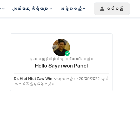
း
ကျန်းမာရေး ကိရိယာများ
အဖွဲ့အစည်း
ဝင်မည်
မှ ဆေးပညာပိုင်းဆိုင်ရာ စစ်ဆေးထားပါသည်။
Hello Sayarwon Panel
Dr. Htet Htet Zaw Win
မှ ရေးသားသည်။
·
20/09/2022 တွင်
အသစ်ဖြည့်စွက်ခဲ့သည်။