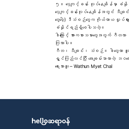
၅။
လေ့ကျင့်ခန်း
လုပ်နေချိန်မှာ ခံနိ
လေ့ကျင့်ခန်းလုပ်နေချိန်အတွင်း သီချင်
တွေပေါ့) ဒီသံစဉ်တွေက ကိုယ်ကာယ လှုပ်ရှားမှ
ခံနိုင်ရည်ရှိစေပါသတဲ့။
ဒါကြောင့် အားကစားသမားတွေအတွက် ဂီတဟာ 
ကြတာပါ။
ဂီတ၊ သီချင်း၊ သံစဉ်။ ဒါတွေဟာ လူတွေရဲ
ရွှင်ကြည်လင်ပြီး အေးချမ်းသာယာတဲ့ ဘဝလေ
ရေးသားသူ – Wathun Myet Chal