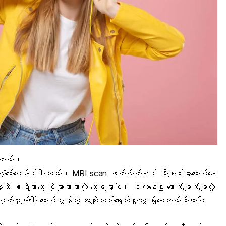
ပါတယ်။
 လှုံ့ဆော်ပေးနိုင်ပါတယ်။
MRI scan
ဖတ်လိုက်ရင် သီချင်းနားထောင်နေ
တဲ့ ဧရိယာတွေ ပိုများလာတာကို တွေ့ရမှာပါ။ ဒီကနေပြီး ကောက်ချက်ချလို့
ှတ်ဉာဏ်ပေါ် ကောင်းမွန်တဲ့ အကျိုးသက်ရောက်မှုတွေ ရှိစေတယ်ဆိုတာပါ