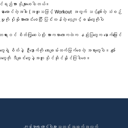
ုင်ရည်အား ပိုများစေပါတယ်။
းနားထောင်တဲ့အခါ (အထူးသဖြင့် Workout အတွက် သင့်လျော်တဲ့ သံစဉ်
ုကို ပိုမိုအားကောင်းစေပြီး ပြင်းထန်တဲ့ လေ့ကျင့်ခန်းတွေကိုပါ
တရားဝင် စိတ်ကြွဆေးပဲလို့ အားကစားလောကထဲက နည်းပြတွေက နောက်ပြောင်
့ စိတ်နဲ့ ဦးနှောက်ကို အေးချမ်းထက်မြက်စေတဲ့ အရာတွေပါ။ ပျော်
းတွေကို သီချင်းတွေနဲ့အတူ ပိုင်ဆိုင်နိုင်ကြပါစေ။
ကျန်းမာရေး ဆောင်းပါးများ
သတင်းအချက်အလက်