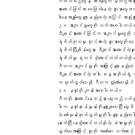
ဂီတသံစဉ်တွေနဲ့ ကာရံတွေက မှတ်ဉာဏ်တို
နားထောင်ခြင်းဟာ
လေဖြတ်
နေတဲ့ လူနာတွေအတွ
ဝါးနေတာမျိုးတွေ လျော့နည်းစေတဲ့အပြင် အာရု
၂။
နာကျင်မှုတွေ
ကို သက်သာစေပါတယ်
သီချင်းနားထောင်ခြင်းက နာကျင်မှုတွေကို
ခွဲစိတ်ကုသမှု လုပ်ထားတဲ့ လူနာတွေကို 
ခွဲစိတ်ပြီးချိန်တွေမှာ သီချင်းနားထောင်တဲ
ခွဲစိတ်မှု ရလဒ် ပိုကောင်းတတ်တယ်လို့ 
ဂီတက နာကျင်မှုကို ဘာကြောင့် လျော့နည်းစ
သီချင်းနားထောင်တဲ့အခါ ခန္ဓာကိုယ်ရဲ့ သဘ
က ထုတ်လွှတ်ပေးဖို့
ဂီတ
က လှုံ့ဆော်ပေးန
၃။
နှလုံး
ကို ကျန်းမာစေပါတယ်။
ဂီတကို နားထောင်နေစဉ်မှာ သွေးလည်ပတ်မ
ဒါက နှလုံးခုန်နှုန်းကို လျှော့ချပေးပြီး သွေး
တဲ့
ဟော်မုန်းထုတ်လွှတ်မှု
ကိုပါ လျော့နည်း
နောက်ပြီး နေလို့ကောင်းတယ်ဆိုတဲ့ ခံစားမှုက
လွှတ်ပေးတာကြောင့် လူကို အတော်လေး သက်တော