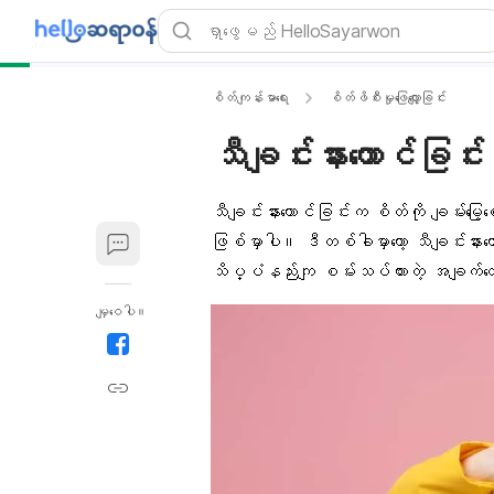
စိတ်ကျန်းမာရေး
စိတ်ဖိစီးမှုဖြေလျှော့ခြင်း
သီချင်းနားထောင်ခြင်းရ
သီချင်းနားထောင်ခြင်း
က စိတ်ကို ချမ်းမြ
ဖြစ်မှာပါ။ ဒီတစ်ခါမှာတော့ သီချင်းနားထေ
သိပ္ပံနည်းကျ စမ်းသပ်ထားတဲ့ အချက်တွ
မျှဝေပါ။