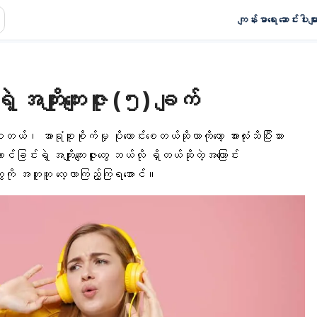
ကျန်းမာရေး ဆောင်းပါးမျာ
ဲ့ အကျိုးကျေးဇူး (၅) ချက်
ေ့စေတယ်၊
အာရုံစူးစိုက်မှု
ပိုကောင်းစေတယ်ဆိုတာကိုတော့ အားလုံးသိပြီးသား
ာင်ခြင်းရဲ့
အကျိုးကျေးဇူးတွေ
ဘယ်လို ရှိတယ်ဆိုတဲ့အကြောင်း
ေကို အတူတူ လေ့လာကြည့်ကြရအောင်။