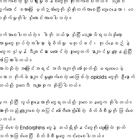
းတက်စေတဲ့ လှုပ်ရှားမှုစနစ်တွေကို တိုးတက်စေပါတယ်။ သီချင်း
က်တောင် စကားပြော မှတ်ဉာဏ်တွေကို ပိုတိုးတက်လာစေပြီး တွေဝေနေတာ၊ ဝေ
ံစူးစိုက်မှုကိုပါ ပိုကောင်းလာစေပါသတဲ့။
။
 သက်သာစေပါတယ်တဲ့။ ဒါကို ဘယ်မှာ ပိုပြီး သေချာသိရသလဲဆိုတော့
လေ့လာမှုတွေ လုပ်တဲ့အခါမှာ ခွဲစိတ်မှု မလုပ်ခင်၊ လုပ်နေစဉ် နဲ့
့သူတွေက ပုံမှန် သီချင်းနားမထောင်တဲ့ လူတွေထက် နာကျင်မှု လျော့နည်းပြီး
ဖော်ပြထားပါတယ်။
ေတာလဲဆိုတဲ့ အကြောင်းအရင်း အတိအကျကို ဖော်ထုတ်လို့ မရသေးပေမဲ့
ာဝ ကိုက်ခဲနာကျင်မှုပျောက်စေတဲ့ ဆေးဖြစ်တဲ့ opioids တွေကို ဦးနှောက်
ိုင်တယ်လို့ သုတေသီ အများစုက ဆိုကြပါတယ်။
ှုက ပိုပြီး လွယ်ကူနေတာကို တွေ့ရတယ်လို့ သုတေသနတွေက ဆိုပါတယ်။
ဖိအားကိုလည်း လျော့ကျစေတဲ့အပြင် ကော်တီဇောလို့ခေါ်တဲ့ စိတ်ဖိစီးမှုကို ဖြစ်စေ
စေပါတယ်။
ို ဖြစ်စေတဲ့ Endorphins တွေနဲ့ ဆယ်ရိုတိုနင်တွေကို သွေးကြောထဲ ထုတ်
င့်သက်သာဖြစ်စေပြီး
စိတ်ဖိစီးမှု
တွေ ကင်းဝေးစေပါတယ်။