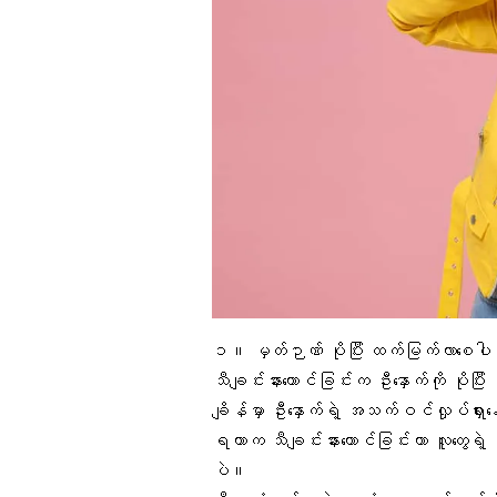
၁။
မှတ်ဉာဏ်
ပိုပြီး ထက်မြက်လာစေ
သီချင်းနားထောင်ခြင်းက ဦးနှောက်ကို ပိုပြီး
ချိန်မှာ ဦးနှောက်ရဲ့ အသက်ဝင်လှုပ်ရှားနေ
ရတာက သီချင်းနားထောင်ခြင်းဟာ လူတွေရဲ့ မ
ပဲ။