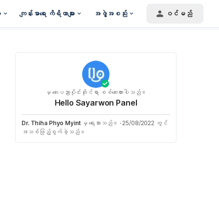
း
ကျန်းမာရေး ကိရိယာများ
အဖွဲ့အစည်း
ဝင်မည်
မှ ဆေးပညာပိုင်းဆိုင်ရာ စစ်ဆေးထားပါသည်။
Hello Sayarwon Panel
Dr. Thiha Phyo Myint
မှ ရေးသားသည်။
·
25/08/2022 တွင်
အသစ်ဖြည့်စွက်ခဲ့သည်။