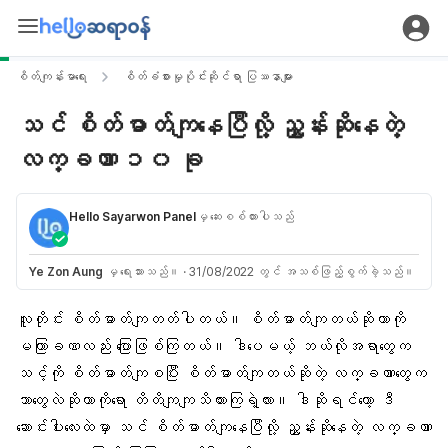
စိတ်ကျန်းမာရေး
စိတ်ခံစားမှုပိုင်းဆိုင်ရာ ပြဿနာများ
သင် စိတ်ဓာတ်ကျနေပြီလို့ ညွှန်းဆိုနေတဲ့
လက္ခဏာ ၁၀ ခု
Hello Sayarwon Panel
မှ ဆေးစစ်ထားပါသည်
Ye Zon Aung
မှ ရေးသားသည်။
·
31/08/2022 တွင် အသစ်ဖြည့်စွက်ခဲ့သည်။
လူတိုင်း စိတ်ဓာတ်ကျတတ်ပါတယ်။ စိတ်ဓာတ်ကျတယ်ဆိုတာကို
မကြာခဏလည်း ပြောဖြစ်ကြတယ်။ ဒါပေမယ့် ဘယ်လိုအရာတွေက
သင့်ကို စိတ်ဓာတ်ကျစပြီး စိတ်ဓာတ်ကျတယ်ဆိုတဲ့ လက္ခဏာတွေက
ဘာတွေလဲဆိုတာကိုရော တိတိကျကျသိထားကြရဲ့လား။ ဒါဆိုရင်တော့ ဒီ
ဆောင်းပါးလေးထဲမှာ သင် စိတ်ဓာတ်ကျနေပြီလို့ ညွှန်းဆိုနေတဲ့ လက္ခဏာ