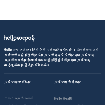
Helloဆရာဝန်အနေဖြင့် ပိုမို ကျန်းမာပျော်ရွှင်စေဖို့ နှင့်ကျန်းမာရေးနှင့်
ပတ်သက်သည့် ဆုံးဖြတ်ချက်များ ချမှတ်ရာတွင် စိတ်ချရသော ကျန်းမာရေး
အချက်အလက်များကို ထောက်ပံ့ပေးသည့် ယုံကြည်စိတ်ချရသော ကျန်းမာရေး
စောင့်ရှောက်ပေးသူ ဖြစ်ချင်ပါတယ်။
ကျန်းမာရေး ဆောင်းပါးများ
ကျန်းမာရေး ကိရိယာများ
သတင်းအချက်အလက်
Hello Health