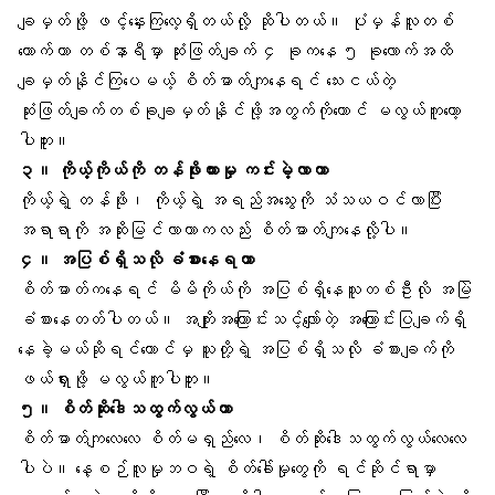
ချမှတ်ဖို့ ဖင့်နှေးကြလေ့ရှိတယ်လို့ ဆိုပါတယ်။ ပုံမှန်လူတစ်
ယောက်ဟာ တစ်နာရီမှာ ဆုံးဖြတ်ချက် ၄ ခုကနေ ၅ ခုလောက်အထိ
ချမှတ်နိုင်ကြပေမယ့် စိတ်ဓာတ်ကျနေရင် သေးငယ်တဲ့
ဆုံးဖြတ်ချက်တစ်ခုချမှတ်နိုင်ဖို့အတွက်ကိုတောင် မလွယ်ကူတော့
ပါဘူး။
၃။
ကိုယ့်ကိုယ်ကို တန်ဖိုးထားမှု
ကင်းမဲ့လာတာ
ကိုယ့်ရဲ့ တန်ဖိုး၊ ကိုယ့်ရဲ့ အရည်အသွေးကို သံသယဝင်လာပြီး
အရာရာကို အဆိုးမြင်လာတာကလည်း စိတ်ဓာတ်ကျနေလို့ပါ။
၄။ အပြစ်ရှိသလို ခံစားနေရတာ
စိတ်ဓာတ်ကနေရင် မိမိကိုယ်ကို အပြစ်ရှိနေသူတစ်ဦးလို အမြဲ
ခံစားနေတတ်ပါတယ်။ အကျိုးအကြောင်းသင့်လျော်တဲ့ အကြောင်းပြချက်ရှိ
နေခဲ့မယ်ဆိုရင်တောင်မှ သူတို့ရဲ့ အပြစ်ရှိသလို ခံစားချက်ကို
ဖယ်ရှားဖို့ မလွယ်ကူပါဘူး။
၅။ စိတ်ဆိုးဒေါသထွက်လွယ်တာ
စိတ်ဓာတ်ကျလေလေ စိတ်မရှည်လေ၊ စိတ်ဆိုးဒေါသထွက်လွယ်လေလေ
ပါပဲ။ နေ့စဉ်လူမှုဘဝရဲ့ စိတ်ခေါ်မှုတွေကို ရင်ဆိုင်ရာမှာ