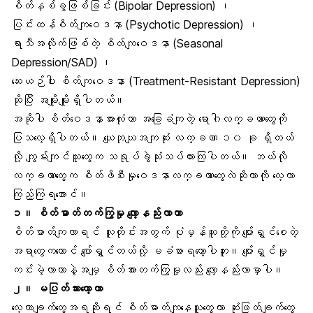
စိတ်နှစ်ခွဖြစ်ခြင်း (
Bipolar Depression
) ၊
ပြင်းထန်စိတ်ကျဝေဒနာ (Psychotic Depression) ၊
ရာသီအလိုက်ဖြစ်တဲ့ စိတ်ကျဝေဒနာ (Seasonal
Depression/SAD) ၊
ဆေးယဉ်ပါး စိတ်ကျဝေဒနာ (Treatment-Resistant Depression)
ဆိုပြီး အမျိုးမျိုးရှိပါတယ်။
အဆိုပါ
စိတ်ဝေဒနာ
အားလုံးဟာ အခြေခံကျတဲ့ ရောဂါလက္ခဏာတွေကို
ပြသလေ့ရှိပါတယ်။ ယျေဘုယျအကျဆုံး လက္ခဏာ ၁၀ ခု ရှိတယ်
လို့ ကျွမ်းကျင်သူတွေက သရုပ်ခွဲသုံးသပ်ထားကြပါတယ်။ ဘယ်လို
လက္ခဏာတွေက စိတ်ဖိစီးမှုဝေဒနာလက္ခဏာတွေလဲဆိုတာကို လေ့လာ
ကြည့်ကြရအောင်။
၁။ စိတ်ဓာတ်တက်ကြွမှု လျော့နည်းလာတာ
စိတ်ဓာတ်ကျလာရင် လူတိုင်းအတွက် ပုံမှန်သူတို့ကို ပျော်ရွှင်စေတဲ့
အရာတွေကတောင် ပျော်ရွှင်တယ်လို့ မခံစားရတော့ပါဘူး။ ပျော်ရွှင်မှု
ကင်းမဲ့လာတာနဲ့အမျှ စိတ်အားတက်ကြွမှုလည်း လျော့နည်းလာမှာပါ။
၂။ မပြတ်သားတော့တာ
လေ့လာချက်တွေအရဆိုရင် စိတ်ဓာတ်ကျနေသူတွေဟာ ဆုံးဖြတ်ချက်တွေ