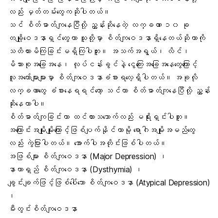
လည်း မှတ်တမ်းတွေကဆိုပါတယ်။
သင် စိတ်ဓာတ်ကျနေပြီလို့ ညွှန်းဆိုနေတဲ့ လက္ခဏာ ၁၀ ခု
တချို့ဝေဒနာရှင်တွေဟာ သူတို့မှာ စိတ်ကျဝေဒနာရှိနေတယ်ဆိုတာကို
သတိထားမိကြခြင်းမရှိကြပါဘူး။
အသက်အရွယ်
၊ လိင်၊
မိသားစုအခြေအနေ၊
လုပ်ငန်းခွင်
နဲ့ ငွေကြေးအခြေအနေတွေကြောင့်
လူအတော်များများမှာ စိတ်ကျဝေဒနာခံစားရလေ့ရှိပါတယ်။ အခုလို
လက္ခဏာတွေ ခံစားနေရရင်တော့ သင်ဟာ စိတ်ဓာတ်ကျနေပြီလို့ ညွှန်း
ဆိုးနေတာပါ။
စိတ်ဓာတ်ကျခြင်းဟာ ထင်ထားသဘောက်လည်း မရိုးရှင်းပါဘူး။
အကြောင်းအမျိုးမျိုးကြောင့်ဖြစ်ပျက်နိုင်တာမို့ ရောဂါအမျိုးအမည်တွေ
လည်း ကွဲပြားပါတယ်။ အောက်ပါအတိုင်းဖြစ်ပါတယ်။
အဖြစ်များ စိတ်ကျဝေဒနာ (
Major Depression
) ၊
နာတာရှည် စိတ်ကျဝေဒနာ (Dysthymia) ၊
ချွင်းချက်ဖြင့်ဖြစ်ပေါ်သော စိတ်ကျဝေဒနာ (Atypical Depression)
၊
မီးတွင်းစိတ်ကျဝေဒနာ