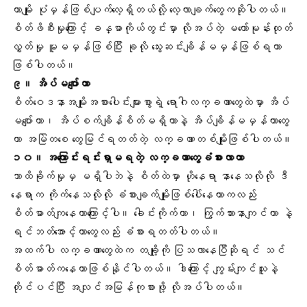
တာမျိုး ပုံမှန်ဖြစ်ပျက်လေ့ရှိတယ်လို့ လေ့လာချက်တွေကဆိုပါတယ်။
စိတ်ဖိစီးမှုကြောင့် ခန္ဓာကိုယ်တွင်းမှာ လိုအပ်တဲ့ မဟော်မုန်းထုတ်
လွှတ်မှု မူမမှန်ဖြစ်ပြီး ခုလို သွေးဆင်းချိန်မမှန်ဖြစ်ရတာ
ဖြစ်ပါတယ်။
၉။ အိပ်မပျော်တာ
စိတ်ဝေဒနာအမျိုးအစားပေါင်းများစွာရဲ့ ရောဂါလက္ခဏာတွေထဲမှာ အိပ်
မပျော်တာ၊ အိပ်စက်ချိန်စိတ်မရှိတာနဲ့ အိပ်ချိန်မမှန်တာတွေ
ဟာ အမြဲတစေ တွေမြင်ရတတ်တဲ့ လက္ခဏာတစ်မျိုးဖြစ်ပါတယ်။
၁၀။ အကြောင်းရင်းရှာမရတဲ့ လက္ခဏာတွေခံစားလာတာ
ဘာထိခိုက်မှုမှ မရှိပါဘဲနဲ့ စိတ်ထဲမှာ ဟိုနေရာ နာနေသလိုလို ဒီ
နေရာက ကိုက်နေသလိုလို ခံစားချက်မျိုးဖြစ်ပေါ်နေတာကလည်း
စိတ်ဓာတ်ကျနေတာကြောင့်ပါ။ ခေါင်းကိုက်တာ၊ ကြွက်သားနာကျင်တာ နဲ့
ရင်ဘတ်အောင့်တာတွေလည်း ခံစားရတတ်ပါတယ်။
အထက်ပါ လက္ခဏာတွေထဲက တချို့ကို ပြသလာနေပြီဆိုရင် သင်
စိတ်ဓာတ်ကနေတာဖြစ်နိုင်ပါတယ်။ ဒါကြောင့် ကျွမ်းကျင်သူနဲ့
တိုင်ပင်ပြီး အလျင်အမြန်ကုစားဖို့ လိုအပ်ပါတယ်။