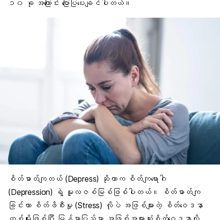
၁၀ ခု အကြောင်း ပြောပြပေးချင်ပါတယ်။
စိတ်ဓာတ်ကျတယ်
(Depress) ဆိုတာက စိတ်ကျရောဂါ
(
Depression
) ရဲ့ မူလဇစ်မြစ်ဖြစ်ပါတယ်။ စိတ်ဓာတ်ကျ
ခြင်းဟာ စိတ်ဖိစီးမှု (
Stress
) လိုပဲ အဖြစ်များတဲ့ စိတ်ဝေဒနာ
တစ်မျိုးဖြစ်ပြီး မြန်မာပြည်မှာ အဖြစ်အများဆုံးစိတ်ဝေဒနာလို့