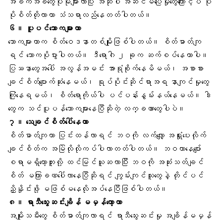
အခက်အခဲတွေပိုမိုများလာပြီး အဆိုပါ အဆင်မပြေမှုတွေကြောင့်ပဲ ပို
ပိုစိတ်တိုလာကာ သံသရာလည်နေတတ်ပါတယ်။
၆။
ပူပင်သောကများတာ
သောကများတာက စိတ်ဝေဒနာတစ်မျိုးဖြစ်ပါတယ်။ စိတ်ဓာတ်ကျ
ရင် သောကပိုပွားပါတယ်။ ဒီရောဂါ ၂ ခုက ဆက်စပ်နေတာပါ။
ပြဿနာတွေအပေါ် အလွန်အမင်း အာရုံစိုက်နေမိမယ်၊ အစာစား
ချင်စိတ်ပျောက်ဆုံးနေမယ်၊ ရုပ်ပိုင်းဆိုင်ရာအရ နာကျင်မှုတွေ
ကြုံနေရမယ်၊ စိတ်ရောကိုယ်ပါ ပင်ပန်းနွမ်းနယ်နေမယ်။ ဒါ
တွေက သင်ပူပန်သောကများနေပြီဆိုတဲ့ လက္ခဏာတွေပါပဲ။
၇။
သေချင်စိတ်
ပေါ်နေတာ
စိတ်ဓာတ်ကျတာ ပြင်းထန်လာရင် ဘဝကို လက်လျှော့ အရှုံးပေးလိုက်
ချင်စိတ်က အမြဲလိုလိုကပ်ပါလာတတ်ပါတယ်။ ဘဝဟာနေပျော်
စရာမရှိတော့ဘူးလို့ ထင်မြင်ယူဆလာပြီး ဘဝကို အဆုံးသတ်ချင်
စိတ် မကြာခဏပေါ်လာနေပြီဆိုရင် ကျွမ်းကျင်သူတွေနဲ့ တိုင်ပင်
ညှိနှိုင်းဖို့ မဖြစ်မနေလိုအပ်နေပြီဖြစ်ပါတယ်။
၈။
ရာသီသွေးဆင်းချိန်
မမှန်တော့တာ
အမျိုးသမီးတွေ စိတ်ဓာတ်ကျလာရင် ရာသီသွေးဆင်းမှု အချိန်မမှန်