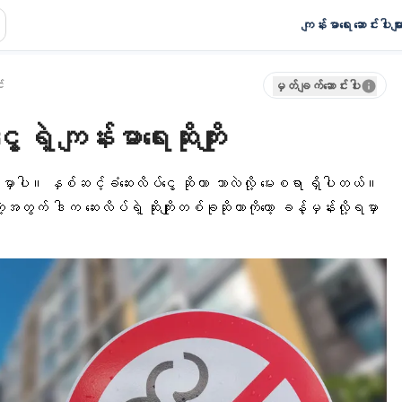
ကျန်းမာရေး ဆောင်းပါးမျာ
း
မှတ်ချက်ဆောင်းပါး
ရဲ့ ကျန်းမာရေးဆိုးကျိုး
ြားဖူးမှာပါ။ နှစ်ဆင့်ခံဆေးလိပ်ငွေ့ ဆိုတာ ဘာလဲလို့ မေးစရာ ရှိပါတယ်။
ပါတဲ့အတွက် ဒါက
ဆေးလိပ်
ရဲ့ ဆိုးကျိုးတစ်ခုဆိုတာကိုတော့ ခန့်မှန်းလို့ရမှာ