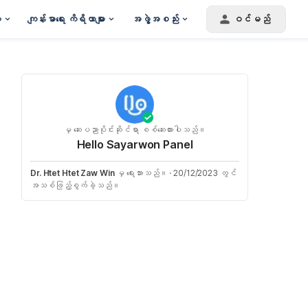
း
ကျန်းမာရေး ကိရိယာများ
အဖွဲ့အစည်း
ဝင်မည်
မှ ဆေးပညာပိုင်းဆိုင်ရာ စစ်ဆေးထားပါသည်။
Hello Sayarwon Panel
Dr. Htet Htet Zaw Win
မှ ရေးသားသည်။
·
20/12/2023 တွင်
အသစ်ဖြည့်စွက်ခဲ့သည်။