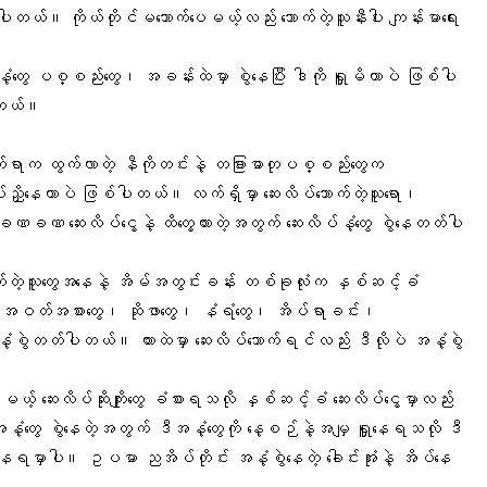
စ်ပါတယ်။ ကိုယ်တိုင်မသောက်ပေမယ့်လည်း သောက်တဲ့သူနီးပါး ကျန်းမာရေး
့တွေ ပစ္စည်းတွေ၊ အခန်းထဲမှာ စွဲနေပြီး ဒါကို ရှူမိတာပဲ ဖြစ်ပါ
ပါတယ်။
ာက်ရာက ထွက်လာတဲ့
နီကိုတင်း
နဲ့ တခြားဓာတုပစ္စည်းတွေက
ညှိနေတာပဲ ဖြစ်ပါတယ်။ လက်ရှိမှာ ဆေးလိပ်သောက်တဲ့သူရော၊
ခဏခဏ ဆေးလိပ်ငွေ့နဲ့ ထိတွေ့ထားတဲ့အတွက် ဆေးလိပ်နံ့တွေ စွဲနေတတ်ပါ
တ်တဲ့သူတွေအနေနဲ့ အိမ်အတွင်းခန်း တစ်ခုလုံးက နှစ်ဆင့်ခံ
ါပဲ။ အဝတ်အစားတွေ၊ ဆိုဖာတွေ၊ နံရံတွေ၊ အိပ်ရာခင်း၊
ာ အနံ့စွဲတတ်ပါတယ်။ ကားထဲမှာ
ဆေးလိပ်သောက်
ရင်လည်း ဒီလိုပဲ အနံ့စွဲ
ယ့် ဆေးလိပ်ဆိုးကျိုးတွေ ခံစားရသလို နှစ်ဆင့်ခံ ဆေးလိပ်ငွေ့မှာလည်း
့တွေ စွဲနေတဲ့အတွက် ဒီအနံ့တွေကို နေ့စဉ်နဲ့အမျှ ရှူနေရသလို ဒီ
းနေရမှာပါ။ ဥပမာ ညအိပ်တိုင်း အနံ့စွဲနေတဲ့ ခေါင်းအုံးနဲ့ အိပ်နေ