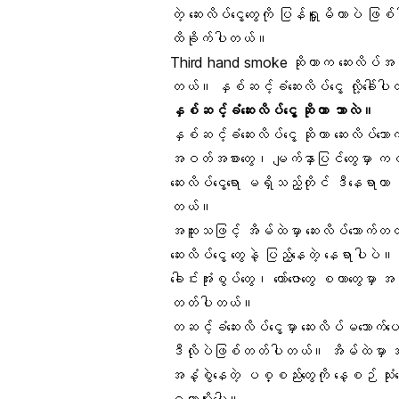
တဲ့ ဆေးလိပ်ငွေ့တွေကို ပြန်ရှူမိတာပဲ ဖြ
ထိခိုက်ပါတယ်။
Third hand smoke
ဆိုတာက ဆေးလိပ်အနံ
တယ်။ နှစ်ဆင့်ခံဆေးလိပ်ငွေ့ လို့ခေါ်
နှစ်ဆင့်ခံဆေးလိပ်ငွေ့ ဆိုတာ ဘာလဲ။
နှစ်ဆင့်ခံဆေးလိပ်ငွေ့ ဆိုတာ ဆေးလိပ်သေ
အဝတ်အစားတွေ၊ မျက်နှာပြင်တွေမှာ ကပ်
ဆေးလိပ်ငွေ့
ရော မရှိသည့်တိုင် ဒီနေရာဟာ 
တယ်။
အထူးသဖြင့် အိမ်ထဲမှာ ဆေးလိပ်သောက်တ
ဆေးလိပ်ငွေ့ တွေနဲ့ ပြည့်နေတဲ့ နေရာပ
ခေါင်းအုံးစွပ်တွေ၊ ကော်ဇောတွေ စတာတွေမှ
တတ်ပါတယ်။
တဆင့်ခံဆေးလိပ်ငွေ့မှာ ဆေးလိပ်မသောက်ပေမ
ဒီလိုပဲဖြစ်တတ်ပါတယ်။ အိမ်ထဲမှာ အနံ
အနံ့စွဲနေတဲ့ ပစ္စည်းတွေကို နေ့စဉ် သုံ
ရတာမျိုးပေါ့။