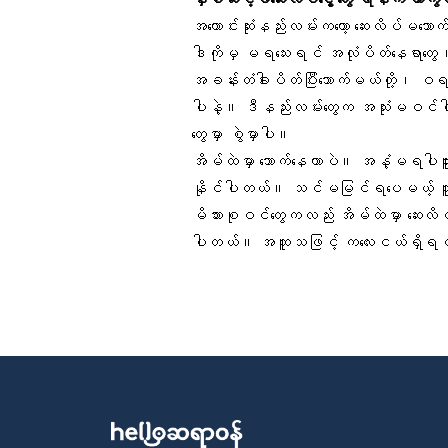
အကောင်းဆုံးနည်းလမ်းကတော့
ဆေးလိပ်မသောက
ဒါကိုမှ မရသေးရင် အလုံပိတ်နေရာတွေ၊ 
အခန်းတံခါးပိတ်ပြီးသောက်မယ်တို့၊ ဝရန
ပါနဲ့။ ဒီနည်းလမ်းတွေက အသုံးမဝင်ပါ
တွေမှာ စွဲမှာပါ။
အိမ်ထဲမှာ သောက်နေတာပဲ။ အနံ့မရပါဘူးလိ
နိုင်ပါတယ်။ သင်မမြင်ရပေမယ့် သ
မိသားစုဝင်တွေကလည်း အိမ်ထဲမှာ ဆေးလိပ် 
ပါတယ်။ အထူသဖြင့် ကလေးငယ်ရှိရင် 