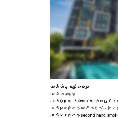
ဆေးလိပ်ငွေ့ အမျိုးအစားများ
ဆေးလိပ်ငွေ့တွေမှာ
သောက်တဲ့သူက ကိုယ်သောက်တာ ကိုယ်ရှူမိ
မှုတ်ထုတ်လိုက်တဲ့ ဆေးလိပ်ငွေ့ကိုပါ ပြ
နောက်တစ်ခုကတော့
second hand smok