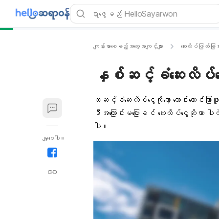
ကျန်းမာစေမည့်အလေ့အကျင့်များ
ဆေးလိပ်ဖြတ်ခြင်
နှစ်ဆင့်ခံဆေးလိပ်ငွေ့ 
တဆင့်ခံဆေးလိပ်ငွေ့ကိုတော့ ကောင်းကောင်းက
ဒီအကြောင်းမပြောခင် ဆေးလိပ်ငွေ့ဆိုတာ 
ပါ။
မျှဝေပါ။