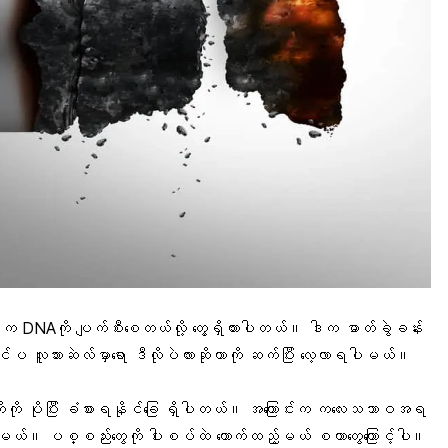
ငွေ့က DNAကို ပျက်စီးစေတယ်လို့ တွေ့ရှိထားပါတယ်။ ဒါက ဓာတ်ခွဲခန်း
်ပ လူသားဆဲလ်မှာရော ဒီလိုပဲလားဆိုတာကို ဆက်ပြီး လေ့လာရပါမယ်။
းကျိုးကို ပိုပြီး ခံစားရနိုင်ခြေ ရှိပါတယ်။ အကြောင်းက ကလေးသဘာဝအရ
မှီမယ်။ ပစ္စည်းတွေကို ပါးစပ်ထဲ ကောက်ထည့်မယ် စတာတွေကြောင့်ပါ။