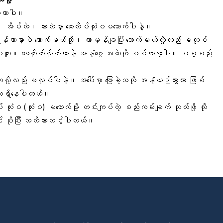
်
တာပါ။
အိမ်ထဲ၊ ကားထဲမှာ ဆေးလိပ်လုံးဝမသောက်ပါနဲ့။
်တာမှာပဲ သောက်မယ်တို့၊ ကားမှန်ချပြီး သောက်မယ်တို့လည်း မလုပ်
ဘူး။ လေတိုက်လိုက်တာနဲ့ အနံ့တွေ အထဲကို ဝင်လာမှာပါ။ ပစ္စည်း
ု့လည်း မလုပ်ပါနဲ့။ အပေါ်မှာ ပြောခဲ့သလို အနံ့ယဉ်သွားတာ ဖြစ်
ူရှိနေပါတယ်။
လုံးဝ (လုံးဝ) မသောက်ဖို့ တင်းကျပ်တဲ့ စည်းကမ်းချက် ထုတ်ဖို့ လို
ပိုပြီး သတိထားသင့်ပါတယ်။