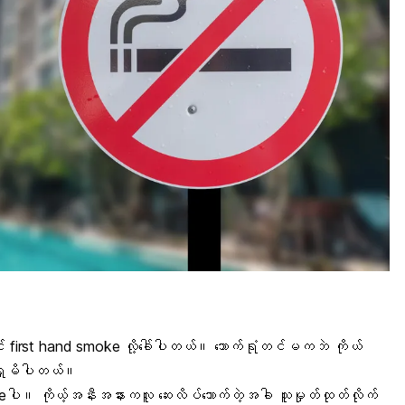
ရင် first hand smoke လို့ခေါ်ပါတယ်။ သောက်ရုံတင်မကဘဲ ကိုယ်
န်ရှူမိပါတယ်။
e
ပါ။ ကိုယ့်အနီးအနားကလူ ဆေးလိပ်သောက်တဲ့အခါ သူမှုတ်ထုတ်လိုက်