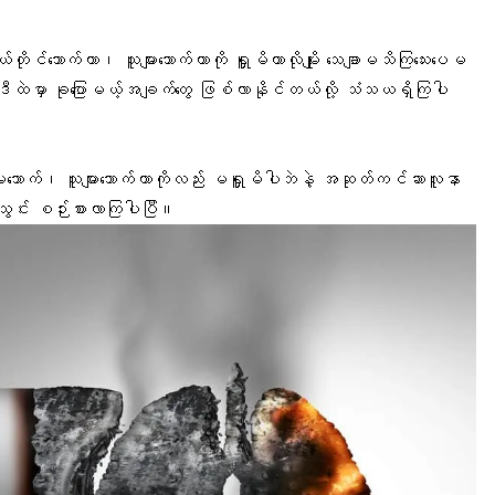
 ကိုယ်တိုင်သောက်တာ၊ သူများသောက်တာကို ရှူမိတာလိုမျိုး သေချာမသိကြသေးပေမ
ီထဲမှာ ခုပြောမယ့်အချက်တွေ ဖြစ်လာနိုင်တယ်လို့ သံသယရှိကြပါ
ာက်၊ သူများသောက်တာကိုလည်း မရှူမိပါဘဲနဲ့
အဆုတ်ကင်ဆာ
လူနာ
သွင်း စဉ်းစားလာကြပါပြီ။