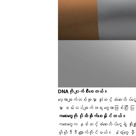
DNAကို ပျက်စီးစေတယ်။
လေ့လာချက်တစ်ခု
မှာ သုံးဆင့်ခံဆေးလိပ်
မှာ စမ်းသပ်ချက်အရ တွေ့တာဖြစ်ပြီး ပြင
ကလေးတွေကို ပိုထိခိုက်စေနိုင်တယ်။
ကလေးတွေက နှစ်ဆင့်ခံဆေးလိပ်ငွေ့ရဲ့ ဆို
ဟိုဟိုဒီဒီ လျှောက်ကိုင်မယ်။ နံရံတွေ 