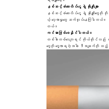
နှစ်ဆင့်ခံဆေးလိပ်ငွေ့ ရဲ့ ဆိုးကျိုးများ
နှစ်ဆင့်ခံဆေးလိပ်ငွေ့ ရဲ့ ဆိုးကျိုးတွေကို
ယ့် လေ့လာမှုတွေ ဆက်လုပ်နေကြပါတယ်။ ဒ
တယ်။
ကင်ဆာဖြစ်
စေနိုင်ပါတယ်။
တစ်ခါတစ်လေကျရင် ကိုယ်တိုင်လည်း မသေ
တွေကို တွေ့လာရတဲ့အခါ ဒီအချက်ကို ထည့်