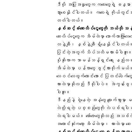
ဒီလို အပြုအမူတွေက ကလေးတွေရဲ့ ခန္ဓာကို
သွားစေနိုင်ပါတယ်။ ကလေးရဲ့ ကိုယ်တွင်း
တတ်ပါတယ်။
နှစ်ဆင့်ခံဆေးလိပ်ငွေ့တွေကို ဘယ်လို
ဆေးလိပ်ငွေ့တွေက အိမ်ထဲမှာ သောက်တာကြာလ
လနဲ့ချီ၊ နှစ်နဲ့ချီ ရှိနေနိုင်ပါတယ်
ပြင်းတဲ့အတွက် သိပ်သတိမထားမိပါဘူး။ န
ပိုဆိုးတာက သာမန်သန့်ရှင်းရေး နည်းလမ
အိမ်ထဲမှာ ပန်ကာတွေ ဖွင့်ထားလိုက်မယ်
လေဝင်လေထွက်ကောင်းအောင် ပြတင်းပေါက်တွေ
ကားထဲမှာဆိုလည်း ဒီလိုပါပဲ။ အဲကွန်းဖွင့်လ
ပါဘူး။
ဒီနည်းနဲ့ စွဲနေတဲ့ အနံ့တွေ ပျောက်သွားမ
လဲလို့ရတဲ့ ပစ္စည်းတွေကို လဲပစ်ရပါမယ်
လဲရပါမယ်။ ကော်ဇောတွေဆိုလည်း အသ
အကောင်းဆုံးကတော့ အိမ်ထဲမှာ၊ ကားထဲမှာ 
နှစ်ဆင့်ခံဆေးလိပ်ငွေ့ တွေ ရန်က ကာကွယ်