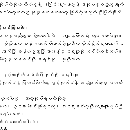
ယ်ထဲကို ဆေးလိပ်ငွေ့ရဲ့ အကြွင်းအကျန်တွေနဲ့ ဓာတုပစ္စည်းတွေ ရောက်
အင်္ဂါတွေကလည်း နုနုနယ်နယ်လေးတွေ ဖြစ်တဲ့အတွက် ပိုပြီးထိခိုက်
 သန့်စင်ကြမလဲ။
ေလေ ပစ္စည်းတွေမှာ စွဲလေလေပါပဲ။ အချိန်ကြာလည်း မပျောက်သွားပါဘူး။
။ ပိုဆိုးတာက အနံ့က ဆေးလိပ်သောက်တဲ့သူဆီက တိုက်ရိုက်ရတာလောက် မ
ောက်ပြီး အနံ့ယဉ်သွားပြီး ဘာအနံ့မှ မရှိဘူးလို့ ထင်မိစေပါတယ်။
်းတွေနဲ့ သန့်စင်လို့ မရပါဘူး။ ဆိုလိုတာက
။
 ဖွင့်ထားလိုက်မယ်ဆိုပြီး လုပ်လို့ မရပါဘူး။
ိုက်ရုံနဲ့ ပြတင်းပေါက်တွေ ဖွင့်လိုက်ရုံနဲ့ အနံ့ပျောက်သွားမှာ မဟုတ်
ှာ မဟုတ်ပါဘူး။ ဘာတွေလုပ်ရမလဲဆိုတော့
။ ဥပမာ ခေါင်းအုံးစွပ်တွေ၊ အိပ်ရာခင်းတွေကို သေချာလျော်ဖွပ်ပြီး
စ်လဲရပါမယ်။
ဆေးလိပ်မသောက်တာပါပဲ။
ဖို့