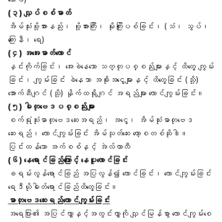
(၃) လျှပ်စစ်ဓာတ်
အိမ်သုံးဗို့အားနည်း၊ ဗို့အားကြီး၊ မိုးကြိုးပစ်ခြင်း၊ (သံ၊ သွပ်၊
ကြေးနီ၊ ရေ)
(၄) အအေးဓာတ်လောင်
နှင်းကိုက်ခြင်း၊ အေးခဲနေသော သတ္တုပစ္စည်းများနှင့် ထိတွေ့ ကျွမ်း
ခြင်း၊ ကျွမ်းခြင်း ခဲနေသာ အခိုးအငွေ့များနှင့် ထိတွေ့ခြင်း (သို့)
အောက်ဆီဂျင် (သို့) နိုက်ထရိုဂျင် အရည်များ လောင်ကျွမ်းခြင်း။
(၅) ဓါတုဗေဒပစ္စည်းများ
စက်ရုံသုံးဓာတုဗေဒဆေးအရည်၊ အငွေ့၊ အိမ်သုံးဓာတုဗေဒ
ဆေးရည်၊ လောင်ကျွမ်းခြင်း အိမ်သုတ်ဆေး ကော့စတစ်ဆိုဒါ။
ပြင်းထန်သော အက်စစ်နှင့် အဲလ်ကာလီ
(၆) နေရောင်ခြည်ကြောင့် နေပူလောင်ခြင်း
ခရမ်းလွန်ရောင်ခြည် အပြလွန်၍ လောင်ခြင်း၊ လောင်ကျွမ်းခြင်း
ရေဒီယိုဓါတ်ရောင်ခြည်ထိတွေ့ခြင်း။
ဓာတုဗေဒဆေးရည်လောင်ကျွမ်းခြင်း
အရေပြား၏ အပြင်လွှာနှင့်အတွင်းလွှာကို လျှင်မြန်စွာ လောင်ကျွမ်းစေ