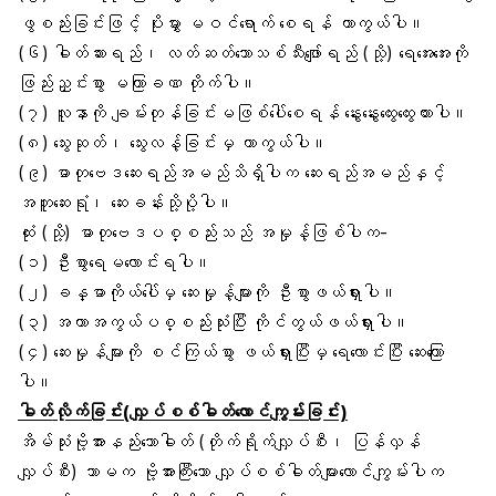
ဖွစည်းခြင်းဖြင့် ပိုးမွှား မဝင်ရောက် စေရန် ကာကွယ်ပါ။
(၆) ဓါတ်ဆားရည်၊ လတ်ဆတ်သောသစ်သီးဖျော်ရည် (သို့) ရေအေးအေးကို
ဖြည်းညှင်းစွာ မကြာခဏ တိုက်ပါ။
(၇) လူနာကို ချမ်းတုန်ခြင်းမဖြစ်ပေါ်စေရန် နွေးနွေးထွေးထွေးထားပါ။
(၈) သွေးဆုတ်၊ သွေးလန့်ခြင်းမှ ကာကွယ်ပါ။
(၉) ဓာတုဗေဒဆေးရည်အမည်သိရှိပါက ဆေးရည်အမည်နှင့်
အတူဆေးရုံ၊ ဆေးခန်းသို့ပို့ပါ။
ထုံး (သို့) ဓာတုဗေဒပစ္စည်းသည် အမှုန့်ဖြစ်ပါက-
(၁) ဦးစွာရေမလောင်းရပါ။
(၂) ခန္ဓာကိုယ်ပေါ်မှ ဆေးမှုန့်များကို ဦးစွာဖယ်ရှားပါ။
(၃) အကာအကွယ်ပစ္စည်းသုံးပြီး ကိုင်တွယ်ဖယ်ရှားပါ။
(၄) ဆေးမှုန်များကို စင်ကြယ်စွာ ဖယ်ရှားပြီးမှ ရေလောင်းပြီး ဆေးကြော
ပါ။
ဓါတ်
လိုက်ခြင်း(လျှပ်စစ်ဓါတ်လောင်ကျွမ်းခြင်း)
အိမ်သုံးဗို့အားနည်းသောဓါတ် (တိုက်ရိုက်လျှပ်စီး၊ ပြန်လှန်
လျှပ်စီး) သာမက ဗို့အားကြီးသော လျှပ်စစ်ဓါတ်များလောင်ကျွမ်းပါက