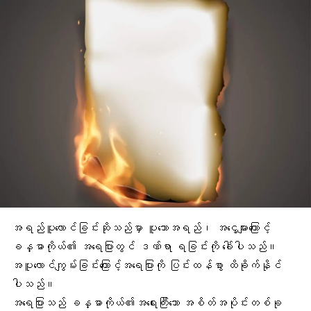
အရည်ပူလောင်ခြင်းဆိုသည်မှာ ပူသောအရည်၊ အငွေ့များကြောင့်
ခန္ဓာကိုယ်၏ အရေပြားတွင် ဒဏ်ရာ ရခြင်းကို ခေါ်ပါသည်။
အပူလောင်ကျွမ်းခြင်းကြောင့်အရေပြားကို ပြင်းထန်စွာ ထိခိုက်နိုင်
ပါသည်။
အရေပြားသည် ခန္ဓာကိုယ်၏အရေးကြီးသော အစိတ်အပိုင်းတစ်ခု