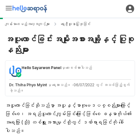
ကျန်းမာစေမည့်အလေ့အကျင့်များ
ရှေးဦးသူနာပြုစုခြင်း
အပူလောင်ခြင်း အမျိုးအစားအချို့နှင့် ပြုစု
နည်းများ
Hello Sayarwon Panel
မှ ဆေးစစ်ထားပါသည်
Dr. Thiha Phyo Myint
မှ ရေးသားသည်။
·
06/07/2022 တွင် အသစ်ဖြည့်စွက်
ခဲ့သည်။
အပူလောင်ခြင်း
ဆိုသည်မှာ အပူနှင့်ဓာတုဗေဒပစ္စည်းများကြောင့်
ဖြစ်စေ၊ အရည်ပူလောင်ကျွမ်းခြင်းကြောင့်ဖြစ်စေ ခန္ဓာကိုယ်၏
အရေပြား (သို့) တစ်ရှူးအသားမျှင်တို့တွင် ဒဏ်ရာရခြင်းကို ခေါ်
ပါသည်။