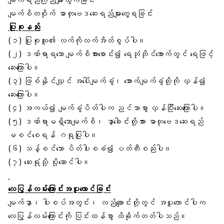
မျက်စိတဝိုက် ဓာတုဗေဒဆေးရည်များတွေ့ရခြင်း
ပြုစုနည်း
(၁) ပြုစုသူ၏ လက်ကိုလက်အိတ်စွပ်ပါ။
(၂) ဒဏ်ရာရသော မျက်စိအားစောင်း၍ ရေဘုံဘိုင်အောက်တွင် ရေဖြင့်
ဆေးကြောပါ။
(၃) ဖြစ်နိုင်လျှင် အပေါ်မျက်ခွံ၊ အောက်မျက်ခွံတို့ကို လှန်၍
ဆေးကြောပါ။
(၄) အကယ်၍ မျက်ခွံပိတ်ပါက ညင်သာစွာ လှန်ပြီးဆေးကြောပါ။
(၅) ဒဏ်ရာမရှိသောမျက်စိ၊ နှာခေါင်းတို့အား ဓာတုဗေဒဆေးရည်
မစင်စေရန် ဂရုပြုပါ။
(၆) သန့်စင်သော ပိတ်ပါးစခံ၍ ပတ်တီးစည်းပါ။
(၇) ဆေးရုံသို့ ပို့ဆောင်ပါ။
လေပြွန်လမ်းကြောင်း
အပူလောင်ခြင်း
မျက်နှာ၊ ပါးစပ်အတွင်း၊ လည်ချောင်းတို့တွင် အပူလောင်ပါက
လေပြွန်လမ်းကြောင်းကို ပြင်းထန်စွာ ထိခိုက်တတ်ပါသည်။