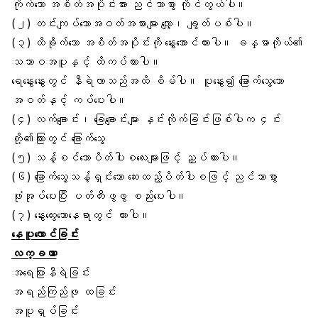
ကိုက်သော အစိတ်အပိုင်းအား ညင်သာစွာ ကိုင်တွယ်ပါ။
(၂) တင်းကျပ်သောအဝတ်အစားများ လျှော့၊ ချွတ်ပစ်ပါ။
(၃) ထိခိုက်သော အစိတ်အပိုင်းကို နွေးအောင်ထားပါ။ ခန္ဓာကိုယ်၏
သဘာဝအပူနှင့် ထိကပ်ထားပါ။
ရေနွေးနွေးတွင် နီရဲလာသည်အထိ စိမ်ပါ။ ပူနွေး၍ ခြောက်သွေ့သော
အဝတ်နှင့် ကပ်ပေးပါ။
(၄) လက်ချောင်း၊ ခြေချောင်းများ
နှင်းကိုက်ခြင်း
ဖြစ်ပါက ၄င်း
တို့၏ကြားတွင် ခြောက်သွေ့
(၅) သန့်စင်သောပိတ် ပါးစလေးများဖြင့် ညှပ်ထားပါ။
(၆) ခြောက်သွေ့သန့်ရှင်းသော ဆေးထည့်ပိတ်ပါးစဖြင့် ညင်သာစွာ
ဖုံးအုပ်ပေးပြီး ပတ်တီးဖွဖွ စည်းပေးပါ။
(၇) နွေးထွေးသောနေရာတွင် ထားပါ။
နေပူလောင်ခြင်း
လက္ခဏာ
အရေပြားနီရဲခြင်း
အရည်ကြည်ဖု ထခြင်း
အပူရှပ်ခြင်း