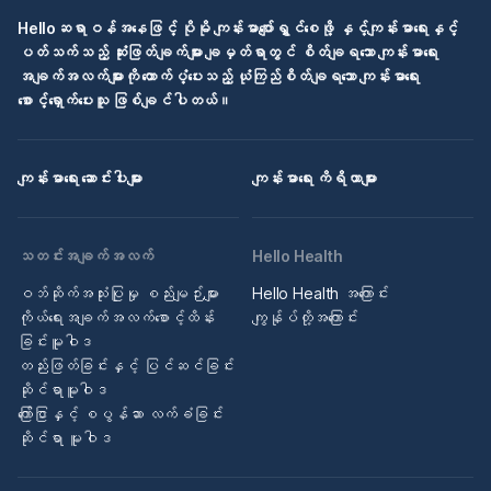
Helloဆရာဝန်အနေဖြင့် ပိုမို ကျန်းမာပျော်ရွှင်စေဖို့ နှင့်ကျန်းမာရေးနှင့်
ပတ်သက်သည့် ဆုံးဖြတ်ချက်များ ချမှတ်ရာတွင် စိတ်ချရသော ကျန်းမာရေး
အချက်အလက်များကို ထောက်ပံ့ပေးသည့် ယုံကြည်စိတ်ချရသော ကျန်းမာရေး
စောင့်ရှောက်ပေးသူ ဖြစ်ချင်ပါတယ်။
ကျန်းမာရေး ဆောင်းပါးများ
ကျန်းမာရေး ကိရိယာများ
သတင်းအချက်အလက်
Hello Health
ဝဘ်ဆိုက်အသုံးပြုမှု စည်းမျဉ်းများ
Hello Health အကြောင်း
ကိုယ်ရေးအချက်အလက်စောင့်ထိန်း
ကျွန်ုပ်တို့အကြောင်း
ခြင်းမူဝါဒ
တည်းဖြတ်ခြင်းနှင့် ပြင်ဆင်ခြင်း
ဆိုင်ရာမူဝါဒ
ကြော်ငြာနှင့် စပွန်ဆာ လက်ခံခြင်း
ဆိုင်ရာ မူဝါဒ