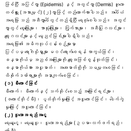
ဖြစ်ပြီး အပြင်လွှာ (Epidermis) နှင့် အတွင်းလွှာ (Dermis) ဟူသော
တစ်ရှူး (အသားမျှင်) (၂)လွှာဖြင့် တည်ဆောက်ထားပါသည်။ အပေါ်ယံ
အရေပြား သည် အဆီလွှာပေါ်တွင်တည်ရှိပြီး ရေလုံစေပါသည်။ အတွင်း
လွှာတွင် သွေးကြောများ၊ အာရုံကြောများ၊ ကြွက်သားများ၊ အဆီပြုဂလင်းများ၊
ချွေးဂလင်းများနှင့် မွေးညင်းမြစ်များပါရှိပါသည်။
အရေပြား၏ အဓိကလုပ်ငန်းစဉ်များမှာ
ပြင်ပမှ ရောဂါပိုးမွှားများ မဝင်ရောက်စေရန် ကာကွယ်ခြင်း၊
ခန္ဓာကိုယ်မှ အညစ်အကြေးများကို ချွေးအဖြစ်စွန့်ထုတ်ခြင်း၊
ခန္ဓာကိုယ်အား အပူဓာတ်၊ အအေးဓာတ်တို့ကို သမမျှတစေခြင်း၊
ထိခိုက်ဒဏ်ရာများကို အနာကျက်စေခြင်း၊
(၁)
မီးလောင်ခြင်း
မီးတောက်၊ မီးတောက်နှင့် သက်ဆိုင်စေသည့် အကြောင်းရင်းများ၊
(ဖယောင်းတိုင်မီး)၊ ပွတ်တိုက်မှုကြောင့် အပူလောင်ခြင်း၊ ပေါက်ကွဲ
မှုကြောင့် အပူလောင်ခြင်း။
(၂) ပူသောအရည်အငွေ့
ရေနွေးငွေ့၊ ရေနွေးပူ၊ ပူသောအရည်များ (ဥပမာ-လက်ဖက်ရည်၊
ကော်ဖီ)