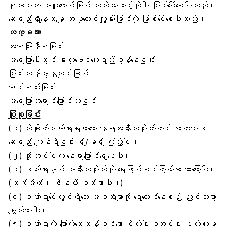
ရုံသာမက အပူလောင်ခြင်း တတိယဆင့်ကိုပါ ဖြစ်ပေါ်စေပါသည်။
ဆေးရည်ရှိနေသမျှ အပူလောင်ကျွမ်းခြင်းကို ဖြစ်ပေါ်စေပါသည်။
လက္ခဏာ
အရေပြားနီရဲခြင်း
အရေပြားပေါ်တွင် ဓာတုဗေဒဆေးရည်စွန်းနေခြင်း
ပြင်းထန်စွာနာကျင်ခြင်း
ရောင်ရမ်းခြင်း
အရေပြားအရောင်ပြောင်းလဲခြင်း
ပြုစုခြင်း
(၁) ထိခိုက်ဒဏ်ရာရထားသော နေရာအနီးတဝိုက်တွင် ဓာတုဗေဒ
ဆေးရည် ကျန်ရှိခြင်း ရှိ/မရှိ ကြည့်ပါ။
(၂) လိုအပ်ပါက နေရာပြောင်းရွှေ့ပေးပါ။
(၃) ဒဏ်ရာနှင့် အနီးတဝိုက်ကို ရေဖြင့်စင်ကြယ်စွာ ဆေးကြောပါ။
(လက်အိတ်၊ ဖိနပ် ဝတ်ထားပါ။)
(၄) ဒဏ်ရာပေါ်တွင်ရှိသော အဝတ်များကို ရေလောင်းနေစဉ် ညင်သာစွာ
ချွတ်ပေးပါ။
(၅) ဒဏ်ရာကို ခြောက်သွေ့သန့်စင်သော ပိတ်ပါးစအုပ်ပြီး ပတ်တီးဖွ