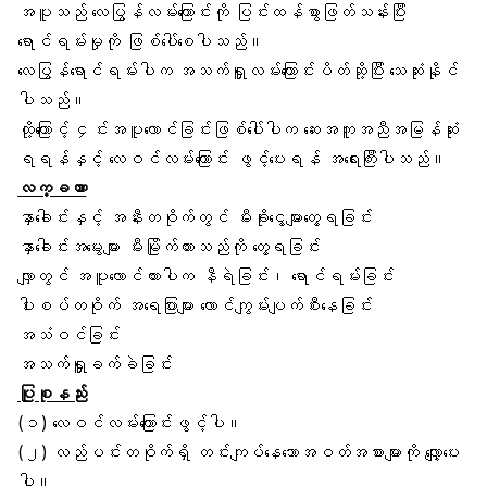
အပူသည် လေပြွန်လမ်းကြောင်းကို ပြင်းထန်စွာဖြတ်သန်းပြီး
ရောင်ရမ်းမှုကို ဖြစ်ပေါ်စေပါသည်။
လေပြွန်ရောင်ရမ်းပါက အသက်ရှူလမ်းကြောင်းပိတ်ဆို့ပြီး သေဆုံးနိုင်
ပါသည်။
ထို့ကြောင့် ၄င်းအပူလောင်ခြင်းဖြစ်ပေါ်ပါက ဆေးအကူအညီအမြန်ဆုံး
ရရန်နှင့် လေဝင်လမ်းကြောင်း ဖွင့်ပေးရန် အရေးကြီးပါသည်။
လက္ခဏာ
နှာခေါင်းနှင့် အနီးတဝိုက်တွင် မီးခိုးငွေ့များတွေ့ရခြင်း
နှာခေါင်းအမွေးများ မီးမြိုက်ထားသည်ကို တွေ့ရခြင်း
လျှာတွင် အပူလောင်ထားပါက နီရဲခြင်း၊ ရောင်ရမ်းခြင်း
ပါးစပ်တဝိုက် အရေပြားများ လောင်ကျွမ်းပျက်စီးနေခြင်း
အသံဝင်ခြင်း
အသက်ရှူခက်ခဲခြင်း
ပြုစုနည်း
(၁) လေဝင်လမ်းကြောင်းဖွင့်ပါ။
(၂) လည်ပင်းတဝိုက်ရှိ တင်းကျပ်နေသောအဝတ်အစားများကို လျှော့ပေး
ပါ။