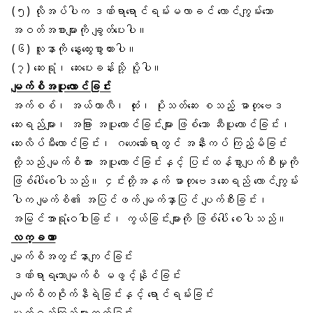
(၅) လိုအပ်ပါက ဒဏ်ရာရောင်ရမ်းမလာခင် လောင်ကျွမ်းသော
အဝတ်အစားများကို ချွတ်ပေးပါ။
(၆) လူနာကို နွေးထွေးစွာထားပါ။
(၇) ဆေးရုံ၊ ဆေးပေးခန်းသို့ ပို့ပါ။
မျက်စိအပူလောင်ခြင်း
အက်စစ်၊ အယ်ကာလီ၊ ထုံး၊ ပိုးသတ်ဆေး စသည့် ဓာတုဗေဒ
ဆေးရည်များ၊ အခြား အပူလောင်ခြင်းများ ဖြစ်သော ဆီပူလောင်ခြင်း၊
ဆေးလိပ်မီးလောင်ခြင်း၊ ဂဟေဆော်ရာတွင် အနီးကပ် ကြည့်မိခြင်း
တို့သည် မျက်စိအား အပူလောင်ခြင်းနှင့် ပြင်းထန်စွာပျက်စီးမှုကို
ဖြစ်ပေါ်စေပါသည်။ ၄င်းတို့အနက် ဓာတုဗေဒဆေးရည် လောင်ကျွမ်း
ပါက မျက်စိ၏ အပြင်ဖက် မျက်နှာပြင် ပျက်စီးခြင်း၊
အမြင်အာရုံဝေဝါးခြင်း၊ ကွယ်ခြင်းများကို ဖြစ်ပေါ် စေပါသည်။
လက္ခဏာ
မျက်စိအတွင်းနာကျင်ခြင်း
ဒဏ်ရာရသော
မျက်စိ
မဖွင့်နိုင်ခြင်း
မျက်စိတဝိုက်နီရဲခြင်းနှင့် ရောင်ရမ်းခြင်း
မျက်ရည်ကြည်များထွက်ခြင်း