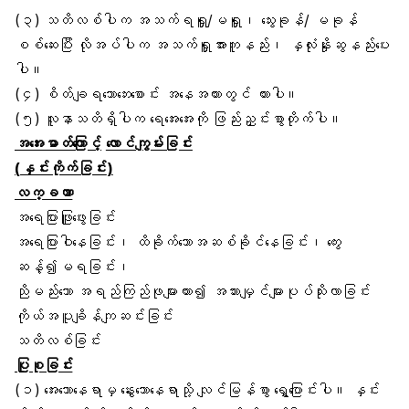
(၃) သတိလစ်ပါက အသက်ရရှူ/မရှူ၊ သွေးခုန်/ မခုန်
စစ်ဆေးပြီး လိုအပ်ပါက အသက်ရှူအားကူနည်း၊ နှလုံးနှိုးဆွနည်းပေး
ပါ။
(၄) စိတ်ချရသောဘေးစောင်း အနေအထားတွင် ထားပါ။
(၅) လူနာသတိရှိပါက ရေအေးအေးကို ဖြည်းညှင်းစွာတိုက်ပါ။
အအေးဓာတ်ကြောင့်
လောင်ကျွမ်းခြင်း
(
နှင်းကိုက်ခြင်း
)
လက္ခဏာ
အရေပြားဖြူဖွေးခြင်း
အရေပြားဝါနေခြင်း၊ ထိခိုက်သောအဆစ်ခိုင်နေခြင်း၊ ကွေး
ဆန့်၍မရခြင်း၊
ညိုမည်းသော အရည်ကြည်ဖုများထား၍ အသားမျှင်များပုပ်သိုးလာခြင်း
ကိုယ်အပူချိန်
ကျဆင်းခြင်း
သတိလစ်ခြင်း
ပြုစုခြင်း
(၁) အေးသောနေရာမှ နွေးသောနေရာသို့ လျင်မြန်စွာ ရွှေ့ပြောင်းပါ။ နှင်း