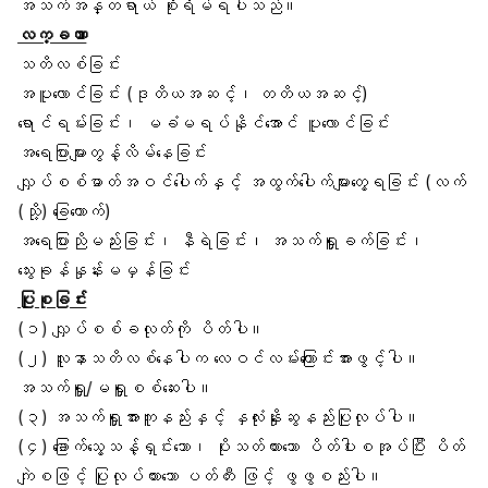
အသက်အန္တရာယ် စိုးရိမ်ရပါသည်။
လက္ခဏာ
သတိလစ်ခြင်း
အပူလောင်ခြင်း (ဒုတိယအဆင့်၊ တတိယအဆင့်)
ရောင်ရမ်းခြင်း၊ မခံမရပ်နိုင်အောင် ပူလောင်ခြင်း
အရေပြားများတွန့်လိမ်နေခြင်း
လျှပ်စစ်ဓာတ်အဝင်ပေါက်နှင့် အထွက်ပေါက်များတွေ့ရခြင်း (လက်
(သို့) ခြေထောက်)
အရေပြားညိုမည်းခြင်း၊ နီရဲခြင်း၊ အသက်ရှူခက်ခြင်း၊
သွေးခုန်နှုန်းမမှန်ခြင်း
ပြုစုခြင်း
(၁) လျှပ်စစ်ခလုတ်ကို ပိတ်ပါ။
(၂) လူနာသတိလစ်နေပါက လေဝင်လမ်းကြောင်းအားဖွင့်ပါ။
အသက်ရှူ/မရှူစစ်ဆေးပါ။
(၃) အသက်ရှူအားကူနည်းနှင့် နှလုံးနှိုးဆွနည်းပြုလုပ်ပါ။
(၄) ခြောက်သွေ့သန့်ရှင်းသော၊ ပိုးသတ်ထားသော ပိတ်ပါးစအုပ်ပြီး ပိတ်
ကျဲစဖြင့် ပြုလုပ်ထားသော ပတ်တီး ဖြင့် ဖွဖွစည်းပါ။