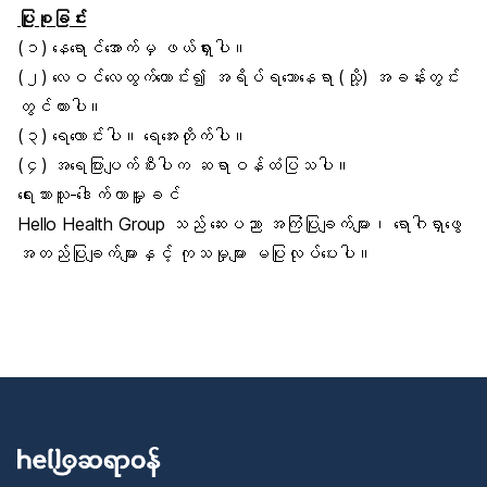
ပြုစုခြင်း
(၁) နေရောင်အောက်မှ ဖယ်ရှားပါ။
(၂) လေဝင်လေထွက်ကောင်း၍ အရိပ်ရသောနေရာ (သို့) အခန်းတွင်း
တွင်ထားပါ။
(၃) ရေလောင်းပါ။ ရေအေးတိုက်ပါ။
(၄) အရေပြားပျက်စီးပါက ဆရာဝန်ထံပြသပါ။
ရေးသားသူ-ဒေါက်တာမှူးခင်
Hello Health Group သည် ဆေးပညာ အကြံပြုချက်များ၊ ရောဂါရှာဖွေ
အတည်ပြုချက်များနှင့် ကုသမှုများ မပြုလုပ်ပေးပါ။