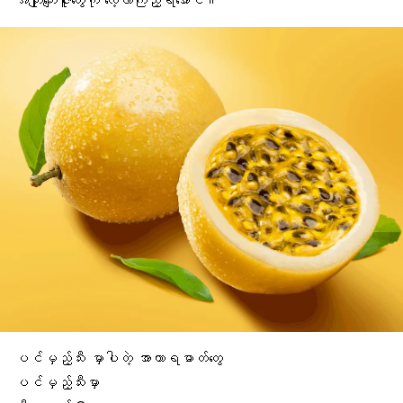
အကျိုးကျေးဇူးတွေကို လေ့လာကြည့်ရအောင်။
ပင်မှည့်သီး မှာပါတဲ့ အာဟာရဓာတ်တွေ
ပင်မှည့်သီးမှာ