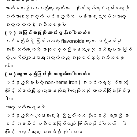
ဓာတ်မတည့်ပစ္စည်းတွေ ထွက်တာ၊ ကိုယ်တွင်းရောင်ရမ်းတာတွေကို
သက်သာစေတဲ့အတွက် ပင်မှည့်သီးက
ပန်းနာရင်ကျပ်
သမားတွေ
အတွက် လက်စွဲ အသီးတစ်ခုပါ။
( ၇ )
အမြင်အာရုံ
ကို ကောင်းမွန်စေပါတယ်။
ပင်မှည့်သီးရဲ့ ကြွယ်ဝလှတဲ့ flavonoids တွေက သင့်မျက်လုံး
အပေါ် သက်ရောက်တဲ့ ဓာတုပစ္စည်းမှန်သမျှကို ဖယ်ရှားပေးမှာ ဖြစ်
လို့ မျက်လုံးကျန်းမာရေးအတွက်လည်း အသုံးဝင်လှတဲ့အသီးတစ်ခု
နော်။
( ၈ )
သွေးအားနည်း
ခြင်းကို ကာကွယ်ပေးပါတယ်။
ပင်မှည့်သီးမှာပါတဲ့ non-heme iron ( အပင်ကရတဲ့ သံဓာတ်)
ကြောင့် သံဓာတ်ချို့တဲ့ သွေးအားနည်းရောဂါတွေကိုလည်း ကာကွယ်ပြီးသားဖြစ်မှာ
ပါ။
ဘာတွေ သတိထားရမလဲ
ပင်မှည့်သီးက ကျန်းမာရေးနဲ့ ညီညွတ်တယ် ဆိုပေမယ့် အများကြီး စား
ရင် အစာအိမ် မအီမသာဖြစ်တာမျိုး ဖြစ်စေနိုင်ပါတယ်။ ဒါ
ကြောင့် အလွန်အကျွံ မစားမိဖို့ လိုပါမယ်။