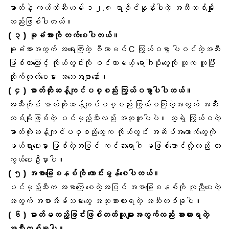
ဓာတ်
နဲ့ ကယ်လ်ဆီယမ် ၁၂.၈ ရာခိုင်နှုန်းပါတဲ့ အသီးတစ်မျိုး
လည်းဖြစ်ပါတယ်။
( ၃ )
ခုခံအား
ကို တက်စေပါတယ်။
ခုခံအားအတွက် အရေးကြီးတဲ့
ဗီတာမင် C
ကြွယ်ဝစွာ ပါဝင်တဲ့အသီး
ဖြစ်တာကြောင့် ကိုယ်တွင်းကို ဝင်လာမယ့် ရောဂါပိုးတွေကို သူက ကူပြီး
တိုက်ထုတ်ပေးမှာ အသေအချာနော်။
( ၄ )
ဓာတ်တိုးဆန့်ကျင်
ပစ္စည်း ကြွယ်ဝစွာပါပါတယ်။
အသီးတိုင်း ဓာတ်တိုးဆန့်ကျင်ပစ္စည်း ကြွယ်ဝကြတဲ့အတွက် အသီး
တစ်မျိုးဖြစ်တဲ့ ပင်မှည့်သီးလည်း အတူတူပါပဲ။ သူ့ရဲ့ ကြွယ်ဝတဲ့
ဓာတ်တိုးဆန့်ကျင်ပစ္စည်းတွေက ကိုယ်တွင်း အဆိပ်အတောက်တွေကို
ဖယ်ရှားပေးမှာ ဖြစ်တဲ့အပြင်
ကင်ဆာရောဂါ
မဖြစ်အောင်လို့လည်း ကာ
ကွယ်ပေးဦးမှာပါ။
( ၅ )
အစာခြေစနစ်
ကို ကောင်းမွန်စေပါတယ်။
ပင်မှည့်သီးက
အစာကြေ
စေတဲ့အပြင် အစာခြေစနစ်ကို ကူညီပေးတဲ့
အတွက် အစာအိမ်သမားတွေ အထူးအားထားရတဲ့ အသီးတစ်ခုပါ။
( ၆ ) ဓာတ်မတည့်ခြင်းဖြစ်တတ်သူများအတွက်လည်း အားထားရတဲ့
အသီးတစ်ခုပါ။