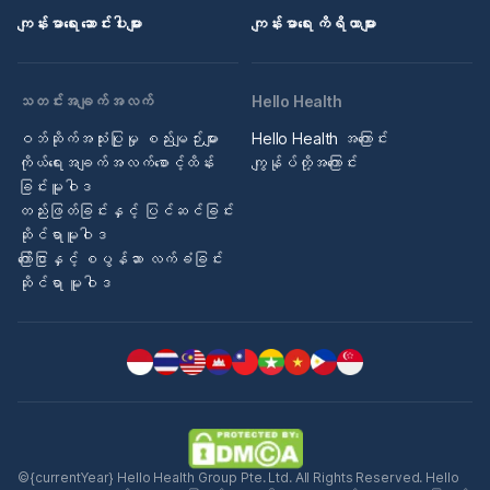
ကျန်းမာရေး ဆောင်းပါးများ
ကျန်းမာရေး ကိရိယာများ
သတင်းအချက်အလက်
Hello Health
ဝဘ်ဆိုက်အသုံးပြုမှု စည်းမျဉ်းများ
Hello Health အကြောင်း
ကိုယ်ရေးအချက်အလက်စောင့်ထိန်း
ကျွန်ုပ်တို့အကြောင်း
ခြင်းမူဝါဒ
တည်းဖြတ်ခြင်းနှင့် ပြင်ဆင်ခြင်း
ဆိုင်ရာမူဝါဒ
ကြော်ငြာနှင့် စပွန်ဆာ လက်ခံခြင်း
ဆိုင်ရာ မူဝါဒ
©{currentYear} Hello Health Group Pte. Ltd. All Rights Reserved. Hello