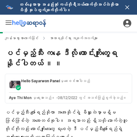
တစ်နေ့တာမှာ အနည်းဆုံး ကယ်လိုရီဘယ်လောက်လိုအပ်လဲဆိုတာ
သိဖို့ ခုပဲတွက်ချက်လိုက်ပါ။
ကျန်းမာစွာ စားသောက်ခြင်း
အာဟာရဆိုင်ရာ အချက်အလက်များ
ပင်မှည့်သီး ကနေ ဒီလို ကောင်းကျိုးတွေရ
နိုင်ပါတယ် ။ ။
Hello Sayarwon Panel
မှ ဆေးစစ်ထားပါသည်
Aye Thi Mon
မှ ရေးသားသည်။
·
08/12/2022 တွင် အသစ်ဖြည့်စွက်ခဲ့သည်။
ပင်မှည့်သီး ဖျော်ရည်ဆိုတာ အအေးဆိုင်ရဲ့ မီနူးထဲမှာမရှိမ
ဖြစ်ဖြစ်တဲ့ အအေးတစ်ခုပါ။ အရသာလည်း ရှိသလို သောက်တဲ့လူ
တိုင်းကိုလည်း ကောင်းကျိုးလေးတွေ ရစေတဲ့ ဒီ ပင်မှည့်သီးဖျော်ရည်ရဲ့