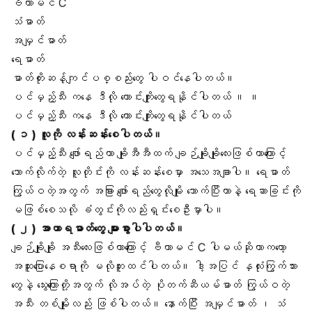
ဗီတာမင် C
သံဓာတ်
အမျှင်ဓာတ်
ရေဓာတ်
ဓာတ်တိုးဆန့်ကျင်ပစ္စည်းတွေ ပါဝင်နေပါတယ်။
ပင်မှည့်သီး ကနေ ဒီလို ကောင်းကျိုးတွေရနိုင်ပါတယ် ။ ။
ပင်မှည့်သီး ကနေ ဒီလို ကောင်းကျိုးတွေရနိုင်ပါတယ်
( ၁ ) လူကို လန်းဆန်းစေပါတယ်။
ပင်မှည့်သီး ဖျော်ရည်ဟာ ချိုအီအီထက် ချဉ်ချိုချိုလေးဖြစ်တာကြောင့်
သောက်လိုက်တဲ့ လူတိုင်းကို လန်းဆန်းစေမှာ အသေအချာပါ။ ရေဓာတ်
ကြွယ်ဝတဲ့အတွက် အခြား ဖျော်ရည်တွေလိုမျိုး သောက်ပြီးတာနဲ့
ရေဆာ
ခြင်းကို
မဖြစ်စေသလို ခံတွင်းကိုလည်းရှင်းစေဦးမှာပါ။
( ၂ ) အာဟာရဓာတ်တွေ များစွာပါပါတယ်။
ချဉ်ချိုချို အသီးလေးဖြစ်တာကြောင့်
ဗီတာမင် C
ပါမယ်ဆိုတာကတော့
အထူးပြောနေစရာကို မလိုဘူးထင်ပါတယ်။ ဒါ့အပြင်
နှလုံ
းကြွက်သား
တွေနဲ့ သွေးကြောတို့အတွက် လိုအပ်တဲ့ ပိုတက်ဆီယမ်ဓာတ် ကြွယ်ဝတဲ့
အသီး တစ်မျိုးလည်း ဖြစ်ပါတယ်။ နောက်ပြီး
အမျှင်ဓာတ်
၊
သံ