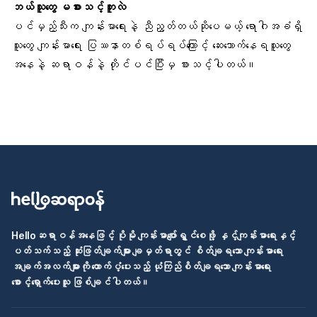
ဘယ်သူတွေ မစားသင့်ဘူးလဲ
ပင်မှည့်သီးက ကျန်းမာရေးနဲ့ ညီညွတ်တယ်ဆိုပေမယ့် ရောဂါအခံရှိ
သူတွေ ကျန်းမာရေး ပြဿနာတစ်ရပ်ရပ်ကြောင့် ဆေးသောက်နေရသူတွေ
အနေနဲ့ ဆရာဝန်နဲ့ တိုင်ပင်ပြီးမှ စားသင့်ပါတယ်။
Helloဆရာဝန်အနေဖြင့် ပိုမို ကျန်းမာပျော်ရွှင်စေဖို့ နှင့်ကျန်းမာရေးနှင့်
ပတ်သက်သည့် ဆုံးဖြတ်ချက်များ ချမှတ်ရာတွင် စိတ်ချရသော ကျန်းမာရေး
အချက်အလက်များကို ထောက်ပံ့ပေးသည့် ယုံကြည်စိတ်ချရသော ကျန်းမာရေး
စောင့်ရှောက်ပေးသူ ဖြစ်ချင်ပါတယ်။