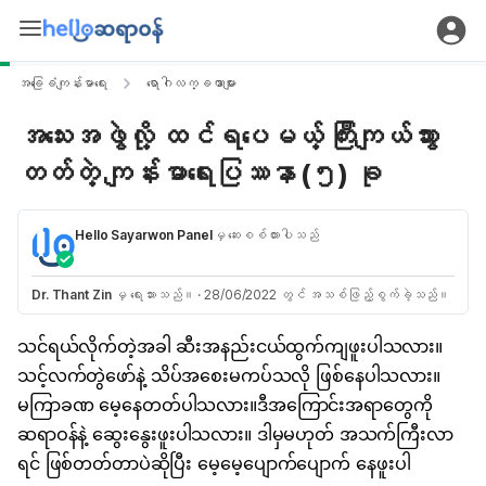
အခြေခံကျန်းမာရေး
ရောဂါလက္ခဏာများ
အသေးအဖွဲလို့ ထင်ရပေမယ့် ကြီးကျယ်သွား
တတ်တဲ့ ကျန်းမာရေးပြဿနာ (၅) ခု
Hello Sayarwon Panel
မှ ဆေးစစ်ထားပါသည်
Dr. Thant Zin
မှ ရေးသားသည်။
·
28/06/2022 တွင် အသစ်ဖြည့်စွက်ခဲ့သည်။
သင်ရယ်လိုက်တဲ့အခါ ဆီးအနည်းငယ်ထွက်ကျဖူးပါသလား။
သင့်လက်တွဲဖော်နဲ့ သိပ်အစေးမကပ်သလို ဖြစ်နေပါသလား။
မကြာခဏ မေ့နေတတ်ပါသလား။
ဒီအကြောင်းအရာတွေကို
ဆရာဝန်နဲ့ ဆွေးနွေးဖူးပါသလား။ ဒါမှမဟုတ် အသက်ကြီးလာ
ရင် ဖြစ်တတ်တာပဲဆိုပြီး မေ့မေ့ပျောက်ပျောက် နေဖူးပါ