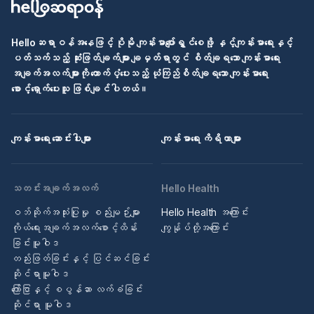
Helloဆရာဝန်အနေဖြင့် ပိုမို ကျန်းမာပျော်ရွှင်စေဖို့ နှင့်ကျန်းမာရေးနှင့်
ပတ်သက်သည့် ဆုံးဖြတ်ချက်များ ချမှတ်ရာတွင် စိတ်ချရသော ကျန်းမာရေး
အချက်အလက်များကို ထောက်ပံ့ပေးသည့် ယုံကြည်စိတ်ချရသော ကျန်းမာရေး
စောင့်ရှောက်ပေးသူ ဖြစ်ချင်ပါတယ်။
ကျန်းမာရေး ဆောင်းပါးများ
ကျန်းမာရေး ကိရိယာများ
သတင်းအချက်အလက်
Hello Health
ဝဘ်ဆိုက်အသုံးပြုမှု စည်းမျဉ်းများ
Hello Health အကြောင်း
ကိုယ်ရေးအချက်အလက်စောင့်ထိန်း
ကျွန်ုပ်တို့အကြောင်း
ခြင်းမူဝါဒ
တည်းဖြတ်ခြင်းနှင့် ပြင်ဆင်ခြင်း
ဆိုင်ရာမူဝါဒ
ကြော်ငြာနှင့် စပွန်ဆာ လက်ခံခြင်း
ဆိုင်ရာ မူဝါဒ