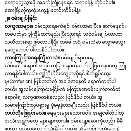
နေရာတွေသွားဖို့ အခက်ကြုံနေရရင် ဆရာဝန်နဲ့ တိုင်ပင်ပါ။
ဆေးမြီးတိုကုထုံးတွေနဲ့ မတင်းတိမ်ပါနဲ့။
၂။
ဝမ်းချုပ်ခြင်း
လက္ခဏာများ။
ဝမ်းသွားရခက်ရင်၊ ဝမ်းဟာမာပြီးခြောက်နေရင်၊
တစ်ပတ်မှာ ၃ကြိမ်ထက်နည်းပြီးသွားရင် သင်ဝမ်းချုပ်တာဟာ
သတိထားစရာဖြစ်လာပါပြီ။ တစ်ခါတရံ ဝမ်းထဲမှာ သွေးစသွေး
နတွေတောင် ပါလာနိုင်ပါတယ်။
ဘာကြောင့်အရေးကြီးသလဲ။
ဝမ်းချုပ်ရာကနေ
လိပ်ခေါင်းရောဂါ
အပြင် တခြားနောက်ဆက်တွဲပြဿနာတွေ ကြုံ
လာရနိုင်ပါတယ်။ လူကြီးပိုင်းတွေမှာဆိုရင် စိတ်ရှုပ်ထွေး
မှု
(Confusion)
ဖြစ်တတ်တဲ့ အခြေအနေထိ ရောက်တတ်ပါ
တယ်။
အူလမ်းကြောင်း
မငြိမ်ဘဲ မကြာခဏဝမ်းပျက်တတ်တဲ့
ရောဂါရဲ့ လက္ခဏာတစ်ခုလည်း ဖြစ်နိုင်ပါတယ်။ အူ
လမ်းကြောင်းလှုပ်ရှားမှု ပုံမမှန်တာမျိုးလည်း ဖြစ်နိုင်ပါတယ်။
ဘယ်လိုဖြေရှင်းမလဲ။
ရေများများသောက်ပါ။ အမျှင်ဓါတ်ပါတဲ့
အသီးအရွက်တွေ များများစားပါ။ ဝမ်းပျော့ဆေးကိုလည်း မိမိ
ဖာသာ ဝယ်ယူသောက်သုံးနိုင်ပါတယ်။ အိမ်တွင်းကုထုံးတွေနဲ့