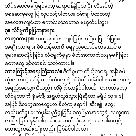
သိပ်အဆင်မပြေရင်တော့ ဆရာဝန်နဲ့ပြသပြီး လိုအပ်တဲ့
စစ်ဆေးမှုတွေ ပြုလုပ်သင့်ပါတယ်။ ဝမ်းချုပ်တတ်တဲ့
အလေ့အကျင့်ဟာ ကောင်းတဲ့သဘာ၀ မဟုတ်ပါဘူး။
၃။ လိင်မှုကိစ္စပြသနာများ
လက္ခဏာများ။
အတူနေစဉ်နာကျင်ခြင်း၊ မပြီးမြောက်ခြင်း၊
အမျိုးသားများ မိမိတန်ဆာကို ရေရှည်ထောင်မတ်အောင် မ
စွမ်းဆောင်နိုင်ခြင်း၊
လိင်မှုကိစ
္စမှာ စိတ်အားထက်သန်မှုမရှိခြင်း
စတာတွေဖြစ်လာရင် သတိထားပါ။
ဘာကြောင့်အရေးကြီးသလဲ။
ဒီကိစ္စဟာ ကိုယ့်ဘဝရဲ့ အနီးစပ်
ဆုံးလက်တွဲဖော်နဲ့ ဆက်ဆံရေးကို ထိခိုက်စေနိုင်ပါတယ်။ ဘဝရဲ့
အရည်အသွေးကိုလည်း ထိခိုက်လာနိုင်ပါတယ်။ တကယ်တော့
လိင်မှုဘဝကို ခုံမင်ဖို့ အရွယ်လွန်သွားပြီဆိုတာ မရှိပါဘူး။ ဒါ့
အပြင် ဒီလက္ခဏာတွေဟာ
စိတ်ကျရောဂါ
၊ ဆီးချို၊ သွေး
လည်ပတ်မှု၊ ဟော်မုန်းမညီမျှခြင်း စတဲ့ပြသနာတွေရဲ့ လက္ခဏာ
လည်း ဖြစ်နေနိုင်ပါတယ်။ သောက်သုံးနေတဲ့ ဆေးဝါးတွေရဲ့
ဘေးထွက်ဆိုးကျိုးလည်း ဖြစ်နိုင်ပါတယ်။