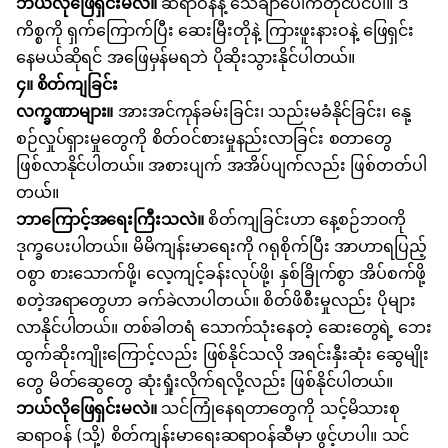
ဘယ်လိုဖြေရှင်းမလဲ။
ဆရာဝန်နဲ့ သေချာပေါက်တိုင်ပင်ပါ။ ဒီ
ကိစ္စကို ရှက်ကြောက်ပြီး ဆေးမြီးတိုနဲ့ ကြားဖူးနားဝနဲ့ ဖြေရှင်း
နေမယ်ဆိုရင် အဖြေမှန်မရဘဲ ပိုဆိုးသွားနိုင်ပါတယ်။
၄။ စိတ်ကျခြင်း
လက္ခဏာများ။
အားအင်ကုန်ခမ်းခြင်း၊ သည်းမခံနိုင်ခြင်း၊ နေု့
စဉ်လှုပ်ရှားမှုတွေကို စိတ်ဝင်စားမှုနည်းလာခြင်း စတာတွေ
ဖြစ်လာနိုင်ပါတယ်။ အစားပျက် အအိပ်ပျက်လည်း ဖြစ်တတ်ပါ
တယ်။
ဘာကြောင့်အရေးကြီးသလဲ။
စိတ်ကျခြင်းဟာ နေ့စဉ်ဘဝကို
ဒုက္ခပေးပါတယ်။ မိမိကျန်းမာရေးကို ဂရုစိုက်ပြီး အာဟာရပြည့်
ဝစွာ စားသောက်ဖို့၊
လေ့ကျင့်ခန်း
လုပ်ဖို့၊ နှစ်ခြိုက်စွာ အိပ်စက်ဖို့
စတဲ့အရာတွေဟာ ခက်ခဲလာပါတယ်။
စိတ်ဖိစီးမှု
လည်း ပိုများ
လာနိုင်ပါတယ်။ တစ်ခါတရံ သောက်သုံးနေတဲ့ ဆေးတွေရဲ့ ဘေး
ထွက်ဆိုးကျိုးကြောင့်လည်း ဖြစ်နိုင်သလို အရင်းနှီးဆုံး ဆွေမျိုး
တွေ မိတ်ဆွေတွေ ဆုံးရှုံးလိုက်ရလို့လည်း ဖြစ်နိုင်ပါတယ်။
ဘယ်လိုဖြေရှင်းမလဲ။
သင်ကြုံနေရတာတွေကို သင့်မိသားစု
ဆရာဝန်
(
သို့
)
စိတ်ကျန်းမာရေးဆရာဝန်ဆီမှာ ဖွင့်ဟပါ။ သင်