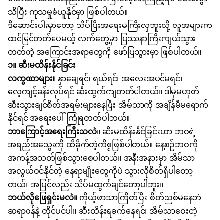
သိပြီး ကုသမှုခံယူနိုင်မှာ ဖြစ်ပါတယ်။
ဒီဆောင်းပါးမှာတော့ သိပ်ပြီးအရေးမကြီးလှဘူးလို့ လူအများက
ထင်မြင်တတ်ပေမယ့် လက်တွေ့မှာ ပြဿနာကြီးကျယ်သွား
တတ်တဲ့ အကြောင်းအရာတွေကို ဖော်ပြသွားမှာ ဖြစ်ပါတယ်။
၁။ ဆီးမထိန်းနိုင်ခြင်း
လက္ခဏာများ။
နှာချေ
ရင်၊ ရယ်ရင်၊ အလေးအပင်မရင်၊
လေ့ကျင့်ခန်း
လုပ်ရင် ဆီးထွက်ကျတတ်ပါတယ်။ ဒါမှမဟုတ်
ဆီးသွားချင်စိတ်အရမ်းများနေပြီး အိမ်သာကို အချိန်မီမရောက်
နိုင်ရင် အရေးပေါ် ကြုံရတတ်ပါတယ်။
ဘာကြောင့်အရေးကြီးသလဲ
။ ဆီးမထိန်းနိုင်ခြင်းဟာ ဘဝရဲ့
အရည်အသွေးကို ထိခိုက်တဲ့ကိစ္စဖြစ်ပါတယ်။
နေ့စဉ်ဘဝ
ကို
အကန့်အသတ်ဖြစ်သွားစေပါတယ်။ အနီးအနားမှာ အိမ်သာ
အလွယ်ဝင်နိုင်တဲ့ နေရာမျိုးတွေကိုပဲ သွားလိုစိတ်ရှိပါတော့
တယ်။ အပြင်လည်း သိပ်မထွက်ချင်တော့ပါဘူး။
ဘယ်လိုဖြေရှင်းမလဲ။
ကိုယ့်ဖာသာကြိတ်ပြီး စိတ်ညစ်မနေဘဲ
ဆရာဝန်နဲ့ တိုင်ပင်ပါ။ ဆီးထိန်းရခက်နေရင်၊ အိမ်သာဝေးတဲ့