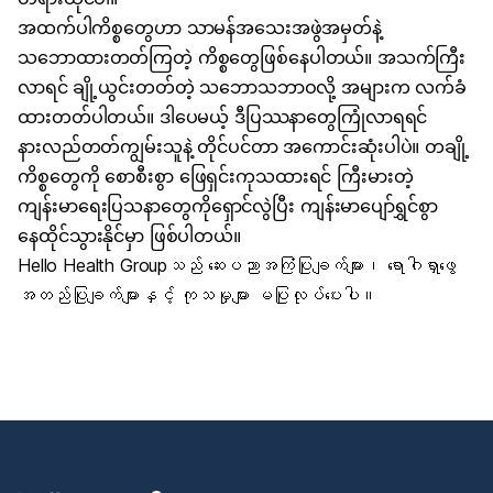
အထက်ပါကိစ္စတွေဟာ သာမန်အသေးအဖွဲအမှတ်နဲ့
သဘောထားတတ်ကြတဲ့ ကိစ္စတွေဖြစ်နေပါတယ်။ အသက်ကြီး
လာရင် ချို့ယွင်းတတ်တဲ့ သဘောသဘာဝလို့ အများက လက်ခံ
ထားတတ်ပါတယ်။ ဒါပေမယ့် ဒီပြဿနာတွေကြုံလာရရင်
နားလည်တတ်ကျွမ်းသူနဲ့ တိုင်ပင်တာ အကောင်းဆုံးပါပဲ။ တချို့
ကိစ္စတွေကို စောစီးစွာ ဖြေရှင်းကုသထားရင် ကြီးမားတဲ့
ကျန်းမာရေးပြသနာတွေကိုရှောင်လွဲပြီး ကျန်းမာပျော်ရွှင်စွာ
နေထိုင်သွားနိုင်မှာ ဖြစ်ပါတယ်။
Hello Health Groupသည် ဆေးပညာအကြံပြုချက်များ၊ ရောဂါရှာဖွေ
အတည်ပြုချက်များနှင့် ကုသမှုများ မပြုလုပ်ပေးပါ။