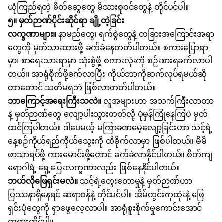
ယုံကြည်ရတဲ့ မိတ်ဆွေတွေ မိသားစုဝင်တွေနဲ့ တိုင်ပင်ပါ။
၅။ မှတ်ဉာဏ်ပိုင်းဆိုင်ရာ ချို့တဲ့ခြင်း
လက္ခဏာများ။
နာမည်တွေ၊ ရက်စွဲတွေနဲ့ တခြားအကြောင်းအရာ
တွေကို မှတ်သားထားဖို့ ခက်ခဲနေတတ်ပါတယ်။ စကားပြောရာ
မှာ၊ စာရေးသားရာမှာ သုံးစွဲဖို့ စကားလုံးကို စဉ်းစားရခက်လာပါ
တယ်။ အာရုံစိုက်ဖို့ခက်လာပြီး ကိုယ်ဘာကိုဆက်လုပ်ရမယ်ဆို
တာတောင် သတိမရဘဲ ဖြစ်လာတတ်ပါတယ်။
ဘာကြောင့်အရေးကြီးသလဲ။
လူအများဟာ အသက်ကြီးလာတာ
နဲ့ မှတ်ဉာဏ်တွေ လျော့ပါးသွားတတ်လို့ ပုံမှန်ကြုံနေကြပဲ မှတ်
ထင်ကြပါတယ်။ ဒါပေမယ့် မကြာခဏမေ့လျော့ခြင်းဟာ သင့်ရဲ့
နေ့စဉ်
ကိုယ်ရည်ကိုယ်သွေး
ကို ထိခိုက်လာမှာ ဖြစ်ပါတယ်။ မိမိ
ဖာသာရပ်ဖို့ ကားမောင်းဖို့တောင် ခက်ခဲလာနိုင်ပါတယ်။ စိတ်ကျ
ရောဂါရဲ့ ရှေ့ပြေးလက္ခဏာလည်း ဖြစ်နေနိုင်ပါတယ်။
ဘယ်လိုဖြေရှင်းမလဲ။
သင့်ရဲ့တွေးတောမှုနဲ့
မှတ်ဉာဏ်
ဟာ
ပြဿနာရှိနေရင် ဆရာဝန်နဲ့ တိုင်ပင်ပါ။ အိမ်တွင်းကုထုံးနဲ့ ဖြေ
ရှင်းပုံတွေကို ရှာဖွေလေ့လာပါ။ အာရုံစူးစိုက်မှုကောင်းအောင်
တရားထိုင်ပါ။