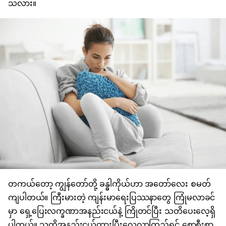
သလား။
တကယ်တော့ ကျွန်တော်တို့
ခန္ဓါကိုယ်
ဟာ အတော်လေး စမတ်
ကျပါတယ်။ ကြီးမားတဲ့
ကျန်းမာရေးပြဿနာတွေ
ကြုံမလာခင်
မှာ ရှေ့ပြေးလက္ခဏာအနည်းငယ်နဲ့ ကြိုတင်ပြီး သတိပေးလေ့ရှိ
ပါတယ်။ သတိအနည်းငယ်ထားပြီးလေ့လာကြည့်ရင် စောစီးစွာ