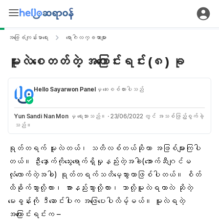
အခြေခံကျန်းမာရေး
ရောဂါလက္ခဏာများ
မူးလဲစေတတ်တဲ့ အကြောင်းရင်း (၈) ခု
Hello Sayarwon Panel
မှ ဆေးစစ်ထားပါသည်
Yun Sandi Nan Mon
မှ ရေးသားသည်။
·
23/06/2022 တွင် အသစ်ဖြည့်စွက်ခဲ့
သည်။
ရုတ်တရက် မူးလဲတယ်၊
သတိလစ်တယ်
ဆိုတာ အဖြစ်များကြပါ
တယ်။ ဦးနှောက်ကိုသွေးရောက်ရှိမှုနည်းတဲ့အခါ(အောက်ဆီဂျင်မ
လုံလောက်တဲ့အခါ) ရုတ်တရက်သတိမေ့သွားတာဖြစ်ပါတယ်။ စိတ်
ထိခိုက်သွားလို့လား၊ အားနည်းသွားလို့လား၊ ဘာလို့မူးလဲရတာလဲ ဆိုတဲ့
မေးခွန်းကို ဒီဆောင်းပါးက အဖြေပေးပါလိမ့်မယ်။ မူးလဲရတဲ့
အကြောင်းရင်းက –