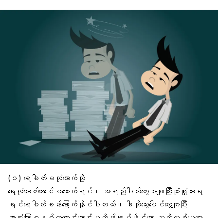
(၁)
ရေဓါတ်မလုံလောက်လို့
ရေလုံလောက်အောင်မသောက်ရင်၊ အရည်ဓါတ်တွေအများကြီးဆုံးရှုံးထားရ
ရင်ရေဓါတ်ခန်းခြောက်နိုင်ပါတယ်။ ဒါဆိုသွေးပေါင်တွေကျပြီး
အာရုံကြောစနစ်ကကောင်းကောင်းမထိန်းချုပ်နိုင်တော့ သတိလစ်မေ့မျော