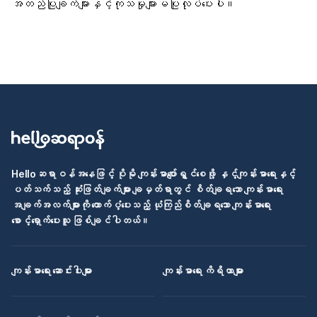
အတည်ပြုချက်များနှင့်ကုသမှုများမပြုလုပ်ပေးပါ။
Helloဆရာဝန်အနေဖြင့် ပိုမို ကျန်းမာပျော်ရွှင်စေဖို့ နှင့်ကျန်းမာရေးနှင့်
ပတ်သက်သည့် ဆုံးဖြတ်ချက်များ ချမှတ်ရာတွင် စိတ်ချရသော ကျန်းမာရေး
အချက်အလက်များကို ထောက်ပံ့ပေးသည့် ယုံကြည်စိတ်ချရသော ကျန်းမာရေး
စောင့်ရှောက်ပေးသူ ဖြစ်ချင်ပါတယ်။
ကျန်းမာရေး ဆောင်းပါးများ
ကျန်းမာရေး ကိရိယာများ