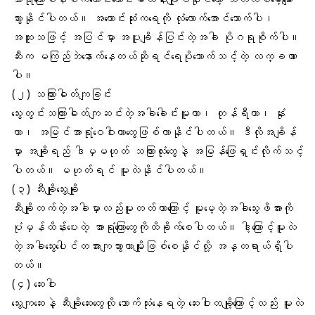
သွားနိုင်ပါတယ်။ အကောင်းဆုံးကရေကို လုံလောက်အောင်သောက်ပါ၊
အထူးသဖြင့် အပြင်မှာ အပူချိန်ပြင်းတဲ့အခါ ပိုဂရုစိုက်ပါ။
ဆီးက မကြည်ဘဲနောက်နေတယ်ဆိုရင်ရေပိုသောက်သင့်တဲ့ လက္ခဏာ
ပါ။
(၂)
သကြားဓါတ်ကျခြင်း
သွေးတွင်းသကြားဓါတ်ကျဆင်းတဲ့အခါခေါင်းမူးတာ၊ တုန်ရီတာ၊ နုံး
တာ၊ အမြင်အာရုံဝေဝါးတာတွေဖြစ်လာနိုင်ပါတယ်။ ဒီလိုအချိန်
မှာ အချိုရည် ဒါမှမဟုတ် သကြားလုံးတွေနဲ့ အမြန်ဖြေရှင်းလိုက်သင့်
ပါတယ်။ မဟုတ်ရင် မူးလဲနိုင်ပါတယ်။
(၃)
ဆီးချိုသွေးချို
ဆီးချိုတက်တဲ့အခါမှာလည်းမူးတတ်တာကြောင့် မူးမေ့တဲ့အခါသွေးဖိအားကို
ပုံမှန်ထိန်းပေးတဲ့ အာရုံကြောတွေကိုထိခိုက်စေပါတယ်။ ဒါ့ကြောင့်မူးလဲ
တဲ့အခါသွေးပေါင်တအားကျသွားတာမျိုးဖြစ်စေနိုင်လို့ အန္တရာယ်ရှိပါ
တယ်။
(၄) ဆေးဝါး
သွေးကျဆေးနဲ့ ဆီးချိုဆေးတွေလို သောက်သုံးနေရတဲ့ ဆေးဝါးတချို့ကြောင့်လည်း မူးလဲ