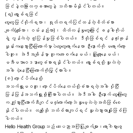
ခြင်းနဲ့တခြားလက္ခဏာတွေနဲ့ သတိထားမိနိုင်ပါတယ်။
(ရ) ရှော့ခ်ရခြင်း
သွေးတွေမြင်လိုက်ရတာ၊ ရုတ်တရက်ပြင်းထန်တဲ့စိတ်ခံစား
ချက်(ပျော်တာ၊ဝမ်းနည်းတာ)၊ ထိတ်လန့်မှုတွေကြောင့် ခန္ဓါကိုယ်
ရဲ့ လွန်ကဲတဲ့ တုံ့ပြန်မှုဖြစ်ပါတယ်။ ဒီလိုဖြစ်ရင် နှလုံးခုန်
နှုန်းကနှေးသွားပြီးခြေထောက်မှာပဲသွေးတွေရောက်နေကာ ဦးနှောက်ကို မရောက်တော့
ပါဘူး။ အဲဒီအချိန်မှာ လူကအေးစက်နေမယ်၊ဖြူဖျော့နေမယ်၊
မအီမသာဝေဒနာတွေခံစားရနိုင်ပါတယ်။ ရှော့ခ်ရလို့ မူးလဲတဲ့
အခါ လှဲနေပြီးခြေထောက်ကိုမြှင့်ထားပါ။
(၈) လှောင်ပိတ်နေလို့
အသက်ရှူမဝဘူ
း၊လှောင်ပိတ်နေတယ်လို့ခံစားရတဲ့အခါ ပိုပြီး
မြန်မြန်အသက်ရှူဖို့ကြိုးစားပါတယ်။ အဲဒီအခါ ဦးနှောက် သွေးကြောတွေ
က ကျုံ့သွားပြီးအောက်ဆီဂျင်မလုံလောက်တော့ဘဲ မူးမေ့လဲတဲ့အထိဖြစ်စေ
နိုင်ပါတယ်။ တချို့ဆို ဘတ်စ်ကားကျပ်ရင် မူးလဲသွားတာမျိုးဖြစ်ကြ
ပါတယ်။
Hello Health Groupသည် ဆေးပညာအကြံပြုချက်များ၊ရောဂါရှာဖွေ