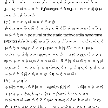
နိုင်ပါတယ်။ ဥပမာသွေးပေါင်ကျနေချိန်မှာသွေးကျဆေးသောက်မိတာ
မျိုး၊နေ့လယ်စာမစားဘဲ ဆီးချိုဆေးတွေသောက်မိတာမျိုး။ အသက်ကြီးတဲ့လူ
တွေမှာဆိုပိုဆိုးပါတယ်။
(၅) ရုတ်တရက် ထရပ်လိုက်လို့
ထိုင်နေရာကဖြစ်ဖြစ် အိပ်နေရာဖြစ်ဖြစ် ရုတ်တရက်အမြန်
ထလိုက်တဲ့အခါ postural orthostatic tachycardia syndrome
(POTS)လို့ခေါ်တဲ့ အခြေအနေဖြစ်စေနိုင်ပါတယ်။ မတ်တတ်ရပ်
လိုက်တဲ့အခါသွေးခုန်နှုန်းပိုတိုးစေတာပဲဖြစ်ပါတယ်။ မူးနေ
မယ်၊ တုန်ရီမယ်၊ချွေးတွေထွက်မယ်၊ နှလုံးစည်းချက်မမှန်
တော့ဘဲ မိုက်ခနဲလဲကျနိုင်ပါတယ်။ ဒီလိုဖြစ်တတ်ရင် အရည်
များများသောက်၊ ကဖင်းနဲ့ အရက်တွေရှောင်၊ လှုပ်ရှားရင် ဝုန်းခနဲ
မလုပ်ဘဲဖြည်းဖြည်းချင်း လှုပ်ရှားသင့်ပါတယ်။
(၆)
နှလုံးရောဂါ
နှလုံးကြွက်သားပျက်စီးခြင်း၊ သွေးကြောကျဉ်းခြင်း၊ ပိတ်ခြင်းနဲ့ တခြား
နှလုံးနဲ့ဆိုင်တဲ့ရောဂါတွေက ဦးနှောက်ကိုအောက်ဆီဂျင်ပမာဏ
အလုံအလောက်မရောက်ရှိနိုင်တဲ့နေအထားတွေဖြစ်စေပါတယ်။ ဒါတွေ
ကို နှလုံးခုန်မူမမှန်ခြင်း၊ ရင်ဘတ်အောင့်ခြင်း၊ မောဟိုက်