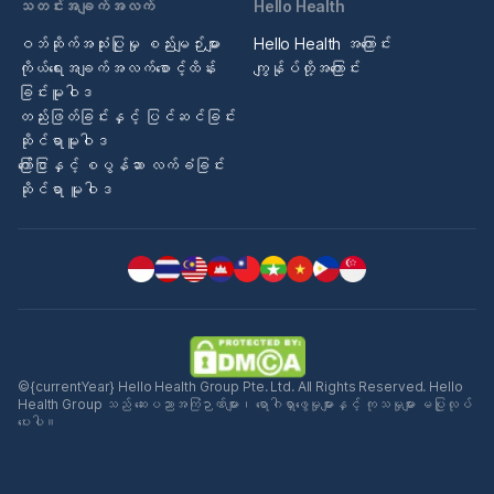
သတင်းအချက်အလက်
Hello Health
ဝဘ်ဆိုက်အသုံးပြုမှု စည်းမျဉ်းများ
Hello Health အကြောင်း
ကိုယ်ရေးအချက်အလက်စောင့်ထိန်း
ကျွန်ုပ်တို့အကြောင်း
ခြင်းမူဝါဒ
တည်းဖြတ်ခြင်းနှင့် ပြင်ဆင်ခြင်း
ဆိုင်ရာမူဝါဒ
ကြော်ငြာနှင့် စပွန်ဆာ လက်ခံခြင်း
ဆိုင်ရာ မူဝါဒ
©{currentYear} Hello Health Group Pte. Ltd. All Rights Reserved. Hello
Health Group သည် ဆေးပညာအကြံဉာဏ်များ၊ ရောဂါရှာဖွေမှုများနှင့် ကုသမှုများ မပြုလုပ်
ပေးပါ။