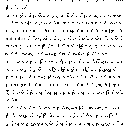
နိုင်ပါတယ်။
အားကစားပုံမှန်လုပ်ပေးတဲ့သူတွေမှာ စိတ်ဓာတ်ကျတဲ့ ရောဂါလက္ခဏာ
ဖြစ်လာနိုင်ခြေ နည်းပါတယ်။ အားကစားလုပ်ပေးခြင်းဖြင့် စိတ်ကို
တည်ငြိမ်စေတယ်။ ကိုယ်ခန္ဓာကနေ စိတ်ဓာတ်ကို တက်ကြွစေတဲ့
endorphin လို့ ခေါ်တဲ့ ဟော်မုန်းတွေ ထုတ်လွှတ်ပေးပါတယ်။ ဒါ့အပြင်
အားကစားလုပ်နေတဲ့အချိန်မှာ စိတ်ဓာတ်ကျခြင်းရဲ့ နောက်ဆက်တွဲ မ
ကောင်းတဲ့ အတွေးတွေ ဝင်မလာနိုင်အောင် တားဆီးပေးနိုင်ပါတယ်။
၂။ အားကစားလုပ် ခြင်းဟာ စိုးရိမ်ပူပန်မှုတွေကို ပြေလျော့စေတယ်။
လူငယ်ပဲဖြစ်ဖြစ်၊ လူကြီးပဲဖြစ်ဖြစ် အကြောင်းအမျိုးမျိုးကြောင့်
စိုးရိမ်ပူပန်
စရာတွေ ကြုံလာရနိုင်ပါတယ်။ ကိုယ်လက်အားကစား
လုပ်ပေးတဲ့အခါ စိတ်ပင်ပန်းမှုတွေ၊ စိတ်ဖိစီးမှုတွေကို ပြေလျော့စေ
ပြီး စိတ်ပိုင်းဆိုင်ရာကိုရော ရုပ်ပိုင်းဆိုင်ရာ ခွန်အားတွေ ဖြစ်စေပါ
တယ်။
ပြင်းပြင်းထန်ထန် အားကစားလုပ်တာမျိုးအပြင် ယောဂလေ့ကျင့်ခန်း
လို စိတ်အေးချမ်းတည်ငြိမ်စေတဲ့ လေ့ကျင့်ခန်းမျိုးကို လုပ်ပေးခြင်း
ဖြင့် နေ့စဉ် ကြုံတွေ့နေရတဲ့ စိုးရိမ်ပူပန်စရာတွေကို ပြေလျော့သက်သာ