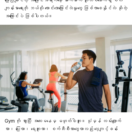
ပြောပြချင်တဲ့ အကြောင်းအရာကတော့
အားကစား
က လူတစ်ယောက်ရဲ့
စိတ်
ကျန်းမာရေး
ကို ဘယ်လို ကောင်းသောပြောင်းလဲမှုတွေ ဖြစ်လာစေနိုင်လဲ ဆိုတဲ့
အကြောင်းပဲ ဖြစ်ပါတယ်။
Gym ကို သွားပြီး အလေးမနေမှ မဟုတ်ပါဘူး။ ပုံမှန် လမ်းလျှောက်
တာ၊ ပြေးတာ၊
ရေကူး
တာ၊ စက်ဘီးစီးတာတွေဟာလည်း လေ့ကျင့်ခန်း