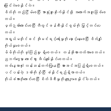
ပြောင်းလဲစေနိုင်လဲ။
စိတ်ကို တည်ငြိမ်စေပြီး အာရုံစူးစိုက်နိုင်ဖို့ အထောက်အကူဖြစ်စေ
တယ်။
မှတ်ဉာဏ်ကောင်းစေပြီး
တီထွင်ဖန်တီးနိုင်စွမ်း
ကို မြှင့်တင်ပေး
တယ်။
အရွယ်မတိုင်ခင် အိုမင်းရင့်ရော်မှုကို နှောင့်နှေးစေပြီး စိတ်ပျို
ကိုယ်နုစေတယ်။
မိမိကိုယ်ကို ယုံကြည်မှု ရှိစေတယ်။ တန်ဖိုးထားတတ်လာစေတယ်။
ညဘက်တွေမှာ ကောင်းစွာ အိပ်ပျော်နိုင်စေတယ်။
တစ်နေ့တာလုံး လန်းဆန်းတက်ကြွနေပြီး အားအင်အပြည့်ရှိစေတယ်။
ပင်ပန်းတဲ့ ဒဏ်ကို ပိုပြီး ခံနိုင်ရည်ရှိလာတယ်။
ကိုယ်ခံအားကိုကောင်းစေပြီး စိတ်ဖိစီးမှုကို လျော့ကျစေနိုင်ပါတယ်။