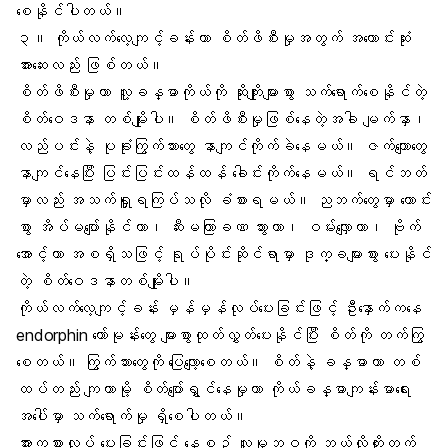
စေနိုင်ပါတယ်။
၃။ ကိုယ်လက်လေ့ကျင့်ခန်းဟာ စိတ်ဖိစီးမှုအတွက် အကောင်းဆုံး
အားဆေးလည်း ဖြစ်တယ်။
စိတ်ဖိစီးမှုဟာ လူ့ခန္ဓာကိုယ်ကို ဆိုးကျိုးများစွာ သက်ရောက်စေနိုင်တဲ့
စိတ်ဝေဒနာ တစ်မျိုးပါ။
စိတ်ဖိစီးမှု
ဖြစ်နေတဲ့အခါ မျက်နှာ၊
လည်ပင်းနဲ့ ပုခုံးကြွက်သားတွေ နာကျင်ကိုက်ခဲနေမယ်။ ဇက်ကျောတွေ
နာကျင်နေပြီး ပြင်းပြင်းထန်ထန် ခေါင်းကိုက်နေမယ်။ ရင်ဘတ်
မှာလည်း အသက်ရှူရကြပ်သလို ခံစားရမယ်။ ညဘက်တွေမှာ ကောင်း
စွာ
အိပ်မပျော်နိုင်
တာ၊ ဆီးမကြာခဏ သွားတာ၊ ဝမ်းလျှောတာ၊ ဗိုက်
အောင့်တာ အစရှိသဖြင့် ရုပ်ပိုင်းဆိုင်ရာမှာ ဒုက္ခများစွား ပေးနိုင်
တဲ့ စိတ်ဝေဒနာတစ်မျိုးပါ။
ကိုယ်လက်လေ့ကျင့်ခန်း မှန်မှန်လုပ်ပေးခြင်းဖြင့် ဦးနှောက်ကနေ
endorphin ဟော်မုန်းတွေ များစွာထုတ်လွှတ်ပေးနိုင်ပြီး စိတ်ကို တက်ကြွ
စေတယ်။ ကြွက်သားတွေကို ပြေလျော့စေတယ်။ စိတ်နဲ့ ခန္ဓာဟာ တစ်
ထပ်တည်း ကျတာမို့ စိတ်ပျော်ရွှင်နေမှုဟာ ကိုယ်ခန္ဓာကျန်းမာရေး
အပေါ်မှာ သက်ရောက်မှု ရှိစေပါတယ်။
အားကစားလုပ် ပေးခြင်းဖြင့် နေ့စဉ် လူမှုဘဝကို ဘယ်လိုတိုးတက်