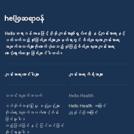
Helloဆရာဝန်အနေဖြင့် ပိုမို ကျန်းမာပျော်ရွှင်စေဖို့ နှင့်ကျန်းမာရေးနှင့်
ပတ်သက်သည့် ဆုံးဖြတ်ချက်များ ချမှတ်ရာတွင် စိတ်ချရသော ကျန်းမာရေး
အချက်အလက်များကို ထောက်ပံ့ပေးသည့် ယုံကြည်စိတ်ချရသော ကျန်းမာရေး
စောင့်ရှောက်ပေးသူ ဖြစ်ချင်ပါတယ်။
ကျန်းမာရေး ဆောင်းပါးများ
ကျန်းမာရေး ကိရိယာများ
သတင်းအချက်အလက်
Hello Health
ဝဘ်ဆိုက်အသုံးပြုမှု စည်းမျဉ်းများ
Hello Health အကြောင်း
ကိုယ်ရေးအချက်အလက်စောင့်ထိန်း
ကျွန်ုပ်တို့အကြောင်း
ခြင်းမူဝါဒ
တည်းဖြတ်ခြင်းနှင့် ပြင်ဆင်ခြင်း
ဆိုင်ရာမူဝါဒ