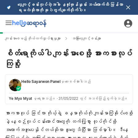
လေ့ကျင့်ခန်းလုပ်တဲ့အခါ နှလုံးခုန်နှုန်း ဘယ်လောက်ထိ မြန်လာ
ရမလဲဆိုတာကို ခုပဲတွက်ချက်လိုက်ပါ။
ကျန်းမာစေမည့် ကိုယ်လက်လှုပ်ရှားမှုများ
အခြားလေ့ကျင့်ခန်းများ
စိတ်ရောကိုယ်ပါ ကျန်းမာစေဖို့ အားကစားလုပ်
ကြစို့
Hello Sayarwon Panel
မှ ဆေးစစ်ထားပါသည်
Ye Myo Myat
မှ ရေးသားသည်။
·
31/05/2022 တွင် အသစ်ဖြည့်စွက်ခဲ့သည်။
အားကစားလုပ် ခြင်းဟာ ကိုယ့်ရဲ့ ခန္ဓာကိုယ်ကို
ကျန်းမာကြံ့ခိုင်
စေဖို့
နဲ့ နေ့စဉ်လုပ်ငန်းဆောင်တာတွေကို တက်ကြွစွာ လုပ်ကိုင်ဖို့
အထောက်အကူပေးနိုင်တယ်ဆိုတာ လူတွေ သိပြီးသား ဖြစ်မှာပါ။ ဒီနေ့