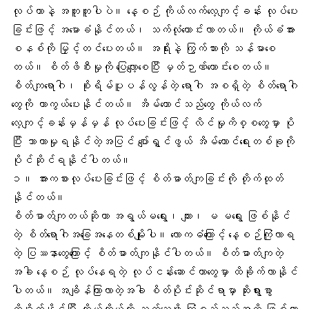
လုပ်တာနဲ့ အတူတူပါပဲ။ နေ့စဉ် ကိုယ်လက်လေ့ကျင့်ခန်း လုပ်ပေး
ခြင်းဖြင့် အမောခံနိုင်တယ်၊ သက်လုံကောင်းလာတယ်။ ကိုယ်ခံအား
စနစ်ကို မြှင့်တင်ပေးတယ်။ အရိုးနဲ့ ကြွက်သားကို သန်မာစေ
တယ်။ စိတ်ဖိစီးမှုကို ပြေလျော့စေပြီး မှတ်ဉာဏ်ကောင်းစေတယ်။
စိတ်ကျရောဂါ၊ စိုးရိမ်ပူပန်လွန်တဲ့ ရောဂါ အစရှိတဲ့ စိတ်ရောဂါ
တွေကို ကာကွယ်ပေးနိုင်တယ်။
အိမ်ထောင်သည်
တွေ ကိုယ်လက်
လေ့ကျင့်ခန်းမှန်မှန် လုပ်ပေးခြင်းဖြင့်
လိင်မှုကိစ္စ
တွေမှာ ပို
ပြီး သာယာမှုရနိုင်တဲ့အပြင် ပျော်ရွှင်ဖွယ် အိမ်ထောင်ရေးတစ်ခုကို
ပိုင်ဆိုင်ရနိုင်ပါတယ်။
၁။ အားကစားလုပ်ပေးခြင်းဖြင့် စိတ်ဓာတ်ကျခြင်းကို တိုက်ထုတ်
နိုင်တယ်။
စိတ်ဓာတ်ကျတယ်ဆိုတာ အရွယ်မရွေး၊ ကျား၊ မ မရွေး ဖြစ်နိုင်
တဲ့ စိတ်ရောဂါအခြေအနေတစ်မျိုးပါ။ လောကဓံကြောင့် နေ့စဉ်ကြုံလာရ
တဲ့ ပြဿနာတွေကြောင့်
စိတ်ဓာတ်ကျ
နိုင်ပါတယ်။ စိတ်ဓာတ်ကျတဲ့
အခါ နေ့စဉ် လုပ်နေရတဲ့ လုပ်ငန်းဆောင်တာတွေမှာ ထိခိုက်လာနိုင်
ပါတယ်။ အချိန်ကြာလာတဲ့အခါ စိတ်ပိုင်းဆိုင်ရာမှာ ဆိုးရွားစွာ
ထိခိုက်နိုင်ပြီး ကိုယ့်ကိုယ်ကို သတ်သေဖို့ ကြံစည်သည်အထိ ဖြစ်လာ