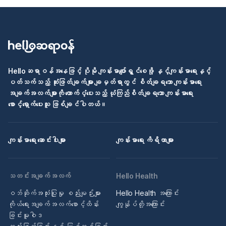
Helloဆရာဝန်အနေဖြင့် ပိုမို ကျန်းမာပျော်ရွှင်စေဖို့ နှင့်ကျန်းမာရေးနှင့်
ပတ်သက်သည့် ဆုံးဖြတ်ချက်များ ချမှတ်ရာတွင် စိတ်ချရသော ကျန်းမာရေး
အချက်အလက်များကို ထောက်ပံ့ပေးသည့် ယုံကြည်စိတ်ချရသော ကျန်းမာရေး
စောင့်ရှောက်ပေးသူ ဖြစ်ချင်ပါတယ်။
ကျန်းမာရေး ဆောင်းပါးများ
ကျန်းမာရေး ကိရိယာများ
သတင်းအချက်အလက်
Hello Health
ဝဘ်ဆိုက်အသုံးပြုမှု စည်းမျဉ်းများ
Hello Health အကြောင်း
ကိုယ်ရေးအချက်အလက်စောင့်ထိန်း
ကျွန်ုပ်တို့အကြောင်း
ခြင်းမူဝါဒ