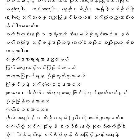
ပုံမှန်အားဖြင့် စက်ဘီးစီး တာဟာ ကိုယ်အလေးချိန် လျှော့ချတာအပြင်
နှလုံးရောဂါ၊ ကင်ဆာရောဂါ၊ သွေးတိုး၊ ဆီးချို၊ အရိုးနဲ့သက်ဆိုင်တဲ့
ရောဂါတွေ သက်သာစေဖို့ အကျိုးပြုနိုင်ပါတယ်။ သက်လုံလည်း ကောင်းစေ
နိုင်ပါသေးတယ်။
စက်ဘီးတစ်နေ့ကို ၁ နာရီလောက် စီးပေးမယ်ဆိုရင်တောင်မှ နှစ်
ပတ်အကြာမှာ သင့်ခန္ဓာကိုယ်မှာ အောက်ပါအတိုင်း အကျိုးထူးတွေ ခံစား
လာရမှာပါ။
ထိခိုက်ဒဏ်ရာရတာနည်းလာမယ်
ကြွက်သား
တွေ တောင့်တင်းကြံ့ခိုင်လာမယ်
အားကစားပြုလုပ်ရာမှာ ပိုမိုလွယ်ကူလာမယ်
ကြံ့ခိုင်မှုနဲ့ သက်လုံကောင်းမွန်လာမယ်
ဖျားနာတာ၊ ထိခိုက်ဒဏ်ရာရတာတွေ ဖြစ်ခဲ့ရင် ပျောက်ကင်းနှုန်း
ပိုမိုမြန်ဆန်လာမယ်
ကိုယ်ရေစစ်လာမယ်။
ကိုယ်အလေးချိန် ၁ ကီလိုဂရမ် (၂ပေါင်) လောက် ကျသွားမယ်။
တကယ်လို့ သင်က ပုံမှန် စက်ဘီးစီး နေတဲ့ သူတစ်ယောက်ဆိုပါ
စို့။ ဒါဆိုရင်တော့ စက်ဘီးပုံမှန် စီးတာကြောင့် ကျန်းမာရေးနဲ့