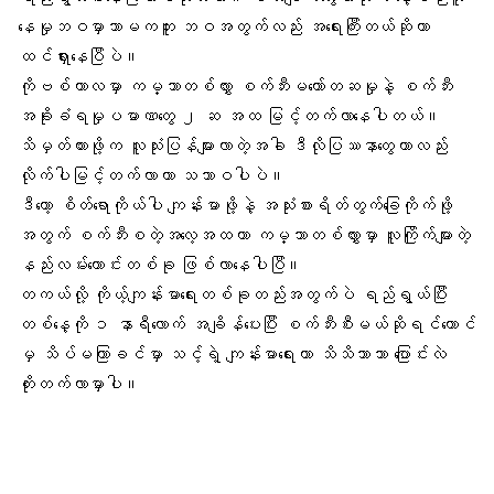
နေမှုဘဝမှာသာမကဘူး ဘဝအတွက်လည်း အရေးကြီးတယ်ဆိုတာ
ထင်ရှားနေပြီပဲ။
ကိုဗစ်ကာလမှာ ကမ္ဘာတစ်လွှား စက်ဘီးမတော်တဆမှုနဲ့ စက်ဘီး
အခိုးခံရမှုပမာဏတွေ ၂ ဆ အထ မြင့်တက်လာနေပါတယ်။
သိမှတ်ထားဖို့က လူသုံးပြန်များလာတဲ့အခါ ဒီလိုပြဿနာတွေဟာလည်း
လိုက်ပါမြင့်တက်လာတာ သဘာဝပါပဲ။
ဒီတော့ စိတ်ရောကိုယ်ပါ ကျန်းမာဖို့နဲ့ အသုံးစားရိတ်တွက်ခြေကိုက်ဖို့
အတွက် စက်ဘီးစတဲ့အလေ့အထဟာ ကမ္ဘာတစ်လွှားမှာ လူကြိုက်များတဲ့
နည်းလမ်းကောင်းတစ်ခု ဖြစ်လာနေပါပြီ။
တကယ်လို့ ကိုယ့်ကျန်းမာရေးတစ်ခုတည်းအတွက်ပဲ ရည်ရွယ်ပြီး
တစ်နေ့ကို ၁ နာရီလောက် အချိန်ပေးပြီး စက်ဘီးစီးမယ်ဆိုရင်တောင်
မှ သိပ်မကြာခင်မှာ သင့်ရဲ့ ကျန်းမာရေးဟာ သိသိသာသာ ပြောင်းလဲ
တိုးတက်လာမှာပါ။