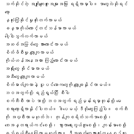
သက်ဆိုင်တဲ့ အကျိုးကျေးဇူးအများအပြား ရရှိလာမှာပါ။ ဘာတွေလဲဆိုရင်
တော့
နှလုံး
ကြံ့ခိုင်မှုတိုးတက်လာမယ်
ခန္ဓာကိုယ်တောင့်တင်းသန်မာလာမယ်
ပေ့ါပါးသွက်လက်လာမယ်
အဆစ်အမြစ်တွေ
အားကောင်းလာမယ်
စိတ်ဖိစီးမှု လျော့ကျလာမယ်
ကိုယ်ဟန်အနေအထား ကြည့်ကောင်းလာမယ်
အရိုးတွေ ခိုင်မာလာမယ်
အဆီတွေ လျော့ကျလာမယ်
စိတ်ဓာတ်ကျတာ
နဲ့ ပူပင်သောကတွေကို လျှော့ချနိုင်လာမယ်။
ဘဝအတွက်လို့ ရည်ရွယ်ပြီး စီးပါ
စက်ဘီးစီး တာပဲ ဘာလို့ ဘဝအတွက် ရည်မှန်းရမှာတုန်းလို့ မေး
စရာတော့ရှိလာနိုင်ပါတယ်။ ဒါပေမယ့် ဒီလိုတွေးကြည့်ပါ။ စက်ဘီး
ကို အလှစီးတာမဟုတ်ဘဲ၊ ကုန်ကျစရိတ်သက်သာစေဖို့၊
ဘေးအန္တရာယ်ကင်းစေဖို့၊ သွားလာရေးလွယ်ကူစေဖို့၊ ကျန်းမာစေဖို့
ရည်ရွယ်စီးနေကြတာမဟုတ်လား။ ဒီအချက်တွေအားလုံးက နေ့စဉ်လူ