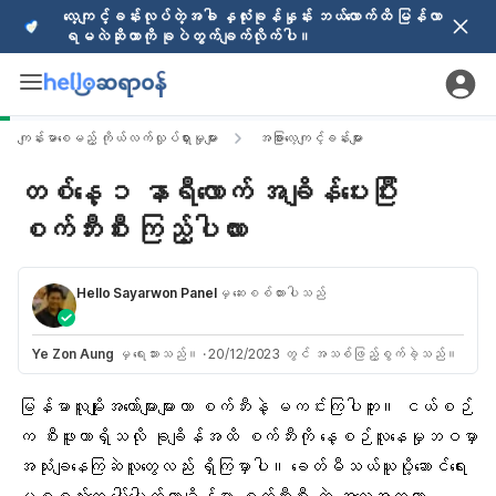
လေ့ကျင့်ခန်းလုပ်တဲ့အခါ နှလုံးခုန်နှုန်း ဘယ်လောက်ထိ မြန်လာ
ရမလဲဆိုတာကို ခုပဲတွက်ချက်လိုက်ပါ။
ကျန်းမာစေမည့် ကိုယ်လက်လှုပ်ရှားမှုများ
အခြားလေ့ကျင့်ခန်းများ
တစ်နေ့ ၁ နာရီလောက် အချိန်ပေးပြီး
စက်ဘီးစီး ကြည့်ပါလား
Hello Sayarwon Panel
မှ ဆေးစစ်ထားပါသည်
Ye Zon Aung
မှ ရေးသားသည်။
·
20/12/2023 တွင် အသစ်ဖြည့်စွက်ခဲ့သည်။
မြန်မာလူမျိုးအတော်များများဟာ စက်ဘီးနဲ့ မကင်းကြပါဘူး။ ငယ်စဉ်
က စီးဖူးတာရှိသလို ခုချိန်အထိ စက်ဘီးကို နေ့စဉ်လူနေမှုဘဝမှာ
အသုံးချနေကြဆဲလူတွေလည်း ရှိကြမှာပါ။ ခေတ်မီသယ်ယူပို့ဆောင်ရေး