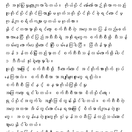
ကို အသုံးပြုမှုလျော့ကျလာပါတယ်။ ကိုယ်ပိုင် မော်တော်ယာဉ်ဆိုတာကလည်း
လူတိုင်းပိုင်ဆိုင်ကြတာမျိုးမဟုတ်သလို ပိုင်ဆိုင်ခဲ့ရင်တောင်မှ
ကုန်ကျစရိတ်ကများလှတယ်မဟုတ်လား။
နိုင်ငံတကာမှာဆိုရင်တော့ စက်ဘီးစီးတဲ့ အလေ့အထ ပြန်လည်ခေတ်
စားလာနေပြီး တိုင်းပြည်အသီးသီးရဲ့ အစိုးရတွေက စက်ဘီးစီးဖို့ သီးသန့်
လမ်းတွေ ဖောက်ပေးဖို့တောင် ကြိုးပမ်းနေကြပါပြီ။ ဗြိတိန်မှာဆို
လန်ဒန်တစ်မြို့တည်းမှာတင် စက်ဘီးသီးသန့်လမ်းဖောက်ဖို့ ပေါင်
၁ ဘီလီယံ သုံးစွဲတော့မှာပါ။
သူတို့ ဘာကြောင့် စက်ဘီးစီးဖို့ ဒီလောက်တောင် အင်တိုက်အားတိုက် လုပ်
နေကြတာလဲ။ စက်ဘီးစီးတာ ဘာအကျိုးကျေးဇူးတွေ ရလို့လဲ။
စက်ဘီးစီး ခြင်းနှင့် ခန္ဓာကိုယ်ကြံ့ခိုင်မှု
အဖြေကတော့ ရှင်းပါတယ်။ စက်ဘီးစီးတာဟာ စိတ်ပိုင်းရော၊
ရုပ်ပိုင်းအတွက်ပါ အကျိုးဖြစ်ထွန်းနိုင်ပါတယ်။ စက်ဘီးစီးတဲ့
အလေ့အထဟာ အိမ်တွင်းအောင်းနေရတာကြောင့် စိတ်ဓာတ်ကျနေတဲ့လူ
တွေ၊ အဝလွန်နေတဲ့လူတွေကို ပုံမှန်ဘဝဆီပြန်လည်သယ်ဆောင်
သွားပေးနိုင်ပါတယ်။