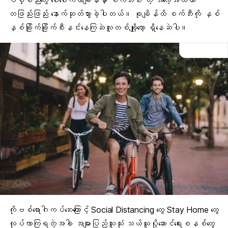
ပစ္စည်းတွေ ပေါ်ပေါက်လာချိန်မှာ စက်ဘီးစီး တဲ့ အလေ့အထဟာ
တဖြည်းဖြည်း နောက်ဆုတ်သွားခဲ့ပါတယ်။ ခုချိန်ထိ စက်ဘီးကို နှစ်
နှစ်ခြိုက်ခြိုက်စီးနင်းနေကြဆဲလူတစ်ချို့တော့ ရှိနေဆဲပါ။
ကိုဗစ်ရောဂါကပ်ဘေးကြောင့်
Social Distancing
တွေ
Stay Home
တွေ
လုပ်လာကြရတဲ့အခါ အများပြည်သူသုံး သယ်ယူပို့ဆောင်ရေးစနစ်တွေ