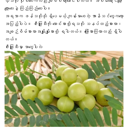
လှသလို ပုံစံလေးကလည်း ချစ်စရာကောင်းပါတယ်။ အစိမ်းရောင်ဖျော့
ဖျော့လေးနဲ့ ကြည်ကြည်လေးပါ။
အရသာက ဖန်သလိုလို ရှိပေမယ့် ကျန်းမာစေတဲ့ အာနိသင်တွေကတော့
အပြည့်ပါပဲ။ ဇီးဖြူသီးကို ထောင်းစားလို့ရသလို သနပ်ထည့်စားတာ၊
အချဉ်စိမ်စားတာအမျိုးမျိုးစားလို့ ရပါတယ်။ ကြော်စားကြတာလည်း ရှိပါ
တယ်။
ဇီးဖြူသီးမှာ ဘာတွေပါလဲ