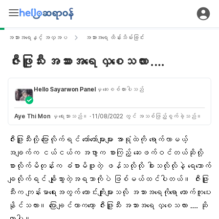
အသားအရေနှင့် အလှအပ
အသားအရေ ထိန်းသိမ်းခြင်း
ဇီးဖြူသီး အသားအရေ လှစေသလား ....
Hello Sayarwon Panel
မှ ဆေးစစ်ထားပါသည်
Aye Thi Mon
မှ ရေးသားသည်။
·
11/08/2022 တွင် အသစ်ဖြည့်စွက်ခဲ့သည်။
ဇီးဖြူသီးလို့ ပြောလိုက်ရင် တော်တော်များများ အာရုံထဲကို ရောက်လာမယ့်
အချက်က ငယ်ငယ်က အဖွားက စားကြည့် ဆေးဖက်ဝင်တယ်ဆိုလို့
စားလိုက်မိတုန်းက ခံစားမိဖူးတဲ့ ဖန်သလိုလို ခါးသလိုလိုနဲ့ ရေသောက်
ချလိုက်ရင် ချိုသွားတဲ့အရသာကိုပဲ ဖြစ်မယ်ထင်ပါတယ်။ ဇီးဖြူ
သီးက
ကျန်းမာရေ
းအတွက် ကောင်းကျိုးများသလို အသားအရေကိုရော ထောက်ကူပေး
နိုင်သလား။ ပြောချင်တာကတော့ ဇီးဖြူသီး အသားအရေ လှစေသလား …. ဆို
တာပါ။