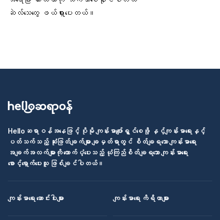
ဆဲလ်သေတွေ ဖယ်ရှားပေးတယ်။
Helloဆရာဝန်အနေဖြင့် ပိုမို ကျန်းမာပျော်ရွှင်စေဖို့ နှင့်ကျန်းမာရေးနှင့်
ပတ်သက်သည့် ဆုံးဖြတ်ချက်များ ချမှတ်ရာတွင် စိတ်ချရသော ကျန်းမာရေး
အချက်အလက်များကို ထောက်ပံ့ပေးသည့် ယုံကြည်စိတ်ချရသော ကျန်းမာရေး
စောင့်ရှောက်ပေးသူ ဖြစ်ချင်ပါတယ်။
ကျန်းမာရေး ဆောင်းပါးများ
ကျန်းမာရေး ကိရိယာများ