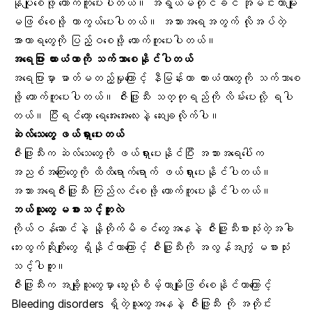
နုပျိုစေဖို့ ထောက်ကူပေးပါတယ်။ အရွယ်မတိုင်ခင် အိုမင်းတာမျိုး
မဖြစ်စေဖို့ ကာကွယ်ပေးပါတယ်။ အသားအရေအတွက် လိုအပ်တဲ့
အာဟာရတွေကို ပြည့်ဝစေဖို့ ထောက်ကူပေးပါတယ်။
အရေပြား ယားယံတာကို သက်သာစေနိုင်ပါတယ်
အရေပြားမှာ ဓာတ်မတည့်မှုကြောင့် နီမြန်းတာ ယားယံတာတွေကို သက်သာစေ
ဖို့ ထောက်ကူပေးပါတယ်။ ဇီးဖြူသီး သတ္တုရည်ကို လိမ်းပေးလို့ ရပါ
တယ်။ ပြီးရင်တော့ ရေအေးအေးလေးနဲ့ ဆေးချလိုက်ပါ။
ဆဲလ်သေတွေ ဖယ်ရှားပေးတယ်
ဇီးဖြူသီးက ဆဲလ်သေတွေကို ဖယ်ရှားပေးနိုင်ပြီး အသားအရေပေါ်က
အညစ်အကြေးတွေကို ထိထိရောက်ရောက် ဖယ်ရှားပေးနိုင်ပါတယ်။
အသားအရေဇီးဖြူသီး ကြည်လင်စေဖို့ ထောက်ကူပေးနိုင်ပါတယ်။
ဘယ်သူတွေ မစားသင့်ဘူးလဲ
ကိုယ်ဝန်ဆောင်နဲ့ နို့တိုက်မိခင်တွေအနေနဲ့ ဇီးဖြူသီးစားသုံးတဲ့အခါ
ဘေးထွက်ဆိုးကျိုးတွေ ရှိနိုင်တာကြောင့် ဇီးဖြူသီးကို အလွန်အကျွံ မစားသုံး
သင့်ပါဘူး။
ဇီးဖြူသီးက အချို့သူတွေမှာ သွေးယိုစိမ့်တာမျိုးဖြစ်စေနိုင်တာကြောင့်
Bleeding disorders ရှိတဲ့သူတွေအနေနဲ့ ဇီးဖြူသီး ကို အတိုင်း