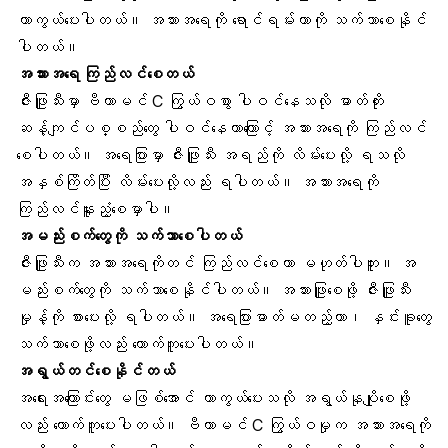
ကာကွယ်ပေးပါတယ်။ အသားအရေကို ရောင်ရမ်းတာကို သက်သာစေနိုင်
ပါတယ်။
အသားအရေ ကြည်လင်စေတယ်
ဇီးဖြူသီးမှာ ဗီတာမင် C ကြွယ်ဝစွာ ပါဝင်နေသလို ဓာတ်တိုး
ဆန့်ကျင်ပစ္စည်တွေ ပါဝင်နေတာကြောင့် အသားအရေကို ကြည်လင်
စေပါတယ်။ အရေပြားမှာ ဇီးဖြူသီး အရည်ကို လိမ်းပေးလို့ ရသလို
အနှစ်ကြိတ်ပြီး လိမ်းပေးလို့လည်း ရပါတယ်။ အသားအရေကို
ကြည်လင်နူးညံ့စေမှာပါ။
အမည်းစက်တွေကို သက်သာစေပါတယ်
ဇီးဖြူသီးက အသားအရေကိုတင် ကြည်လင်စေတာ မဟုတ်ပါဘူး။ အ
မည်းစက်တွေကို သက်သာစေနိုင်ပါတယ်။ အသားဖြူစေဖို့ ဇီးဖြူသီး
မှုန့်ကို စားပေးလို့ ရပါတယ်။ အရေပြားဓာတ်မတည့်တာ၊ နှင်းခူတွေ
သက်သာစေဖို့လည်း ထောက်ကူပေးပါတယ်။
အရွယ်တင်စေနိုင်တယ်
အရေးအကြောင်းတွေ မဖြစ်အောင် ကာကွယ်ပေးသလို အရွယ်နုပျိုစေဖို့
လည်း ထောက်ကူပေးပါတယ်။ ဗီတာမင် C ကြွယ်ဝမှုက အသားအရေကို