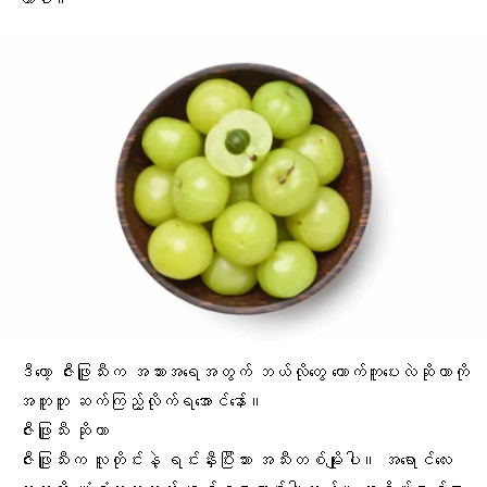
ဒီတော့ ဇီးဖြူသီးက
အသားအရေ
အတွက် ဘယ်လိုတွေ ထောက်ကူပေးလဲဆိုတာကို
အတူတူ ဆက်ကြည့်လိုက်ရအောင်နော်။
ဇီးဖြူသီး ဆိုတာ
ဇီးဖြူသီ
းက လူတိုင်းနဲ့ ရင်းနှီးပြီးသား အသီးတစ်မျိုးပါ။ အရောင်လေး