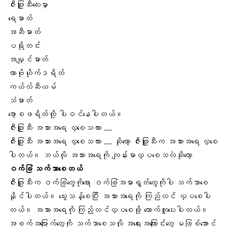
ဇီးဖြူသီးလေးမှာ
ရေဓာတ်
အဆီဓာတ်
ပရိုတင်း
အမျှင်ဓာတ်
ကာဗိုဟိုက်ဒရိတ်
ကယ်လ်ဆီယမ်
သံဓာတ်
ဖော့စဖရိတ်တို့ ပါဝင်နေပါတယ်။
ဇီးဖြူသီး အသားအရေ လှစေသလား ….
ဇီးဖြူသီး အသားအရေ လှစေသလား …. ဆိုတော့ ဇီးဖြူသီးက
အသားအရေ လှစေ
ပါ
တယ်။ ဘယ်လို အသားအရေကို ကျန်းမာလှပစေသလဲဆိုတော့
ဝက်ခြံ သက်သာစေတယ်
ဇီးဖြူသီးက ဝက်ခြံတွေကိုရော ဝက်ခြံအမာရွတ်တွေကိုပါ သက်သာစေ
နိုင်ပါတယ်။ သွေးသန့်စေပြီး အသားအရေကို ကြည်လင် လှပစေပါ
တယ်။ အသားအရေကို ကြည်လင်လှပစေဖို့ ထောက်ကူပေးပါတယ်။
အစက်အပြောက်တွေကို သက်သာစေသလို အရေးအကြောင်းတွေ မဖြစ်အောင်