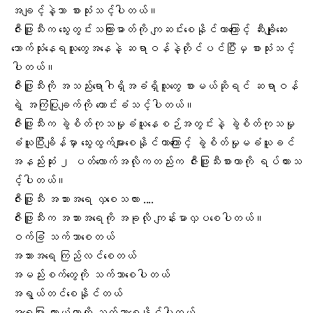
အချင့်နဲ့သာ စားသုံးသင့်ပါတယ်။
ဇီးဖြူသီးက သွေးတွင်းသကြားဓာတ်ကို ကျဆင်းစေနိုင်တာကြောင့် ဆီးချိုဆေး
သောက်သုံးနေရသူတွေအနေနဲ့ ဆရာဝန်နဲ့တိုင်ပင်ပြီးမှ စားသုံးသင့်
ပါတယ်။
ဇီးဖြူသီးကို အသည်းရောဂါရှိအခံရှိသူတွေ စားမယ်ဆိုရင် ဆရာဝန်
ရဲ့ အကြံပြုချက်ကို တောင်းခံသင့်ပါတယ်။
ဇီးဖြူသီးက ခွဲစိတ်ကုသမှုခံယူနေစဉ်အတွင်းနဲ့ ခွဲစိတ်ကုသမှု
ခံယူပြီးချိန်မှာ သွေးထွက်များစေနိုင်တာကြောင့် ခွဲစိတ်မှုမခံယူခင်
အနည်းဆုံး ၂ ပတ်လောက်အလိုကတည်းက ဇီးဖြူသီးစားတာကို ရပ်ထားသ
င့်ပါတယ်။
ဇီးဖြူသီး အသားအရေ လှစေသလား ....
ဇီးဖြူသီးက အသားအရေကို အခုလို ကျန်းမာလှပစေပါတယ်။
ဝက်ခြံ သက်သာစေတယ်
အသားအရေ ကြည်လင်စေတယ်
အမည်းစက်တွေကို သက်သာစေပါတယ်
အရွယ်တင်စေနိုင်တယ်
အရေပြား ယားယံတာကို သက်သာစေနိုင်ပါတယ်