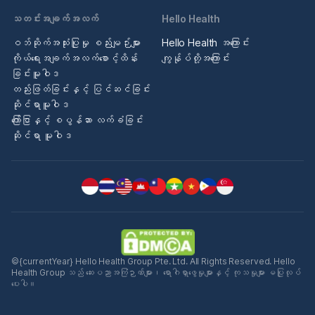
သတင်းအချက်အလက်
Hello Health
ဝဘ်ဆိုက်အသုံးပြုမှု စည်းမျဉ်းများ
Hello Health အကြောင်း
ကိုယ်ရေးအချက်အလက်စောင့်ထိန်း
ကျွန်ုပ်တို့အကြောင်း
ခြင်းမူဝါဒ
တည်းဖြတ်ခြင်းနှင့် ပြင်ဆင်ခြင်း
ဆိုင်ရာမူဝါဒ
ကြော်ငြာနှင့် စပွန်ဆာ လက်ခံခြင်း
ဆိုင်ရာ မူဝါဒ
©{currentYear} Hello Health Group Pte. Ltd. All Rights Reserved. Hello
Health Group သည် ဆေးပညာအကြံဉာဏ်များ၊ ရောဂါရှာဖွေမှုများနှင့် ကုသမှုများ မပြုလုပ်
ပေးပါ။