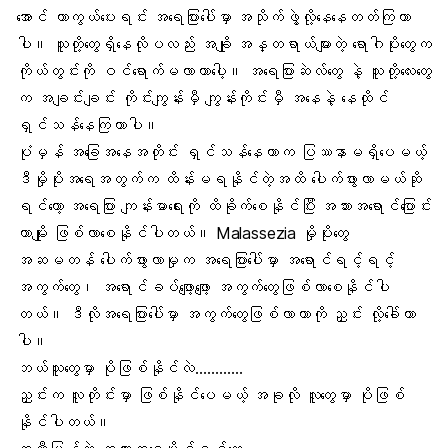
အောင် ကာကွယ်ပေးရင်း အရေပြားပေါ်မှာ အသိုက်ဖွဲ့လို့နေနေတတ်ကြတာ
ပါ။ သူတို့တွေရှိနေလိုပလည်း အချို အန္တရာယ်များတဲ့ ရောဂါပိုးတွေက
ကိုယ်တွင်းကို ဝင်ရောက်မလာတာပေါ့။
အရေပြားဆဲလ်တွေ
နဲ့ သူတို့လေးတွေ
က အချင်းချင်း ကိုင်းကျွန်းမှီ ကျွန်းကိုင်းမှီ အနေနဲ့ နေထိုင်
ရှင်သန်နေကြတာပါ။
ပုံမှန် အခြေအနေအတိုင်း ရှင်သန်နေတာက ပြဿနာမရှိပေမယ့်
ဒီမှိုပိုးအရေအတွက်က ထိန်းမရနိုင်တဲ့အထိ ပေါက်ဖွားလာမယ်ဆို
ရင်တော့ အရေပြား ကျန်းမာရေးကို ထိခိုက်စေနိုင်ပြီး
အသားအရောင်ပြောင်း
တာ
မျိုး ဖြစ်လာစေနိုင်ပါတယ်။
Malassezia
မှိုပိုးတွေ
အဆမတန် ပေါက်ဖွားလာမှုက အရေပြားပေါ်မှာ အရောင်ရင့်ရင့်
အကွက်တွေ၊ အရောင်ခပ်ဖျော့ဖျော့ အကွက်တွေဖြစ်လာစေနိုင်ပါ
တယ်။ ဒီလိုအရေပြားပေါ်မှာ အကွက်တွေဖြစ်လာတာကို ညှင်း လို့ခေါ်တာ
ပါ။
ဘယ်သူတွေမှာ ပိုဖြစ်နိုင်လဲ…………
ညှင်းက လူတိုင်းမှာ ဖြစ်နိုင်ပေမယ့် အခုလို လူတွေမှာ ပိုဖြစ်
နိုင်ပါတယ်။