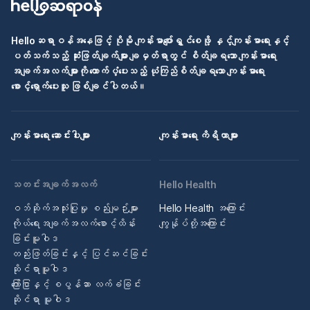
Helloဆရာဝန်အနေဖြင့် ပိုမို ကျန်းမာပျော်ရွှင်စေဖို့ နှင့်ကျန်းမာရေးနှင့်
ပတ်သက်သည့် ဆုံးဖြတ်ချက်များ ချမှတ်ရာတွင် စိတ်ချရသော ကျန်းမာရေး
အချက်အလက်များကို ထောက်ပံ့ပေးသည့် ယုံကြည်စိတ်ချရသော ကျန်းမာရေး
စောင့်ရှောက်ပေးသူ ဖြစ်ချင်ပါတယ်။
ကျန်းမာရေး ဆောင်းပါးများ
ကျန်းမာရေး ကိရိယာများ
သတင်းအချက်အလက်
Hello Health
ဝဘ်ဆိုက်အသုံးပြုမှု စည်းမျဉ်းများ
Hello Health အကြောင်း
ကိုယ်ရေးအချက်အလက်စောင့်ထိန်း
ကျွန်ုပ်တို့အကြောင်း
ခြင်းမူဝါဒ
တည်းဖြတ်ခြင်းနှင့် ပြင်ဆင်ခြင်း
ဆိုင်ရာမူဝါဒ
ကြော်ငြာနှင့် စပွန်ဆာ လက်ခံခြင်း
ဆိုင်ရာ မူဝါဒ