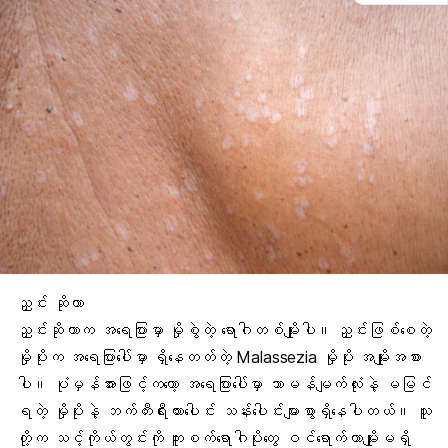
ညှင်း ဆိုတာ
ညှင်းဆိုတာက အရေပြားမှာ
မှိုစွဲ
တဲ့ ရောဂါတစ်မျိုးပါ။ ညှင်းဖြစ်စေတဲ့
မှိုပိုးက အရေပြားပေါ်မှာ ရှိနေတတ်တဲ့
Malassezia
မှိုပိုး အမျိုးအစား
ပါ။ ပုံမှန်အားဖြင့်ကတော့ အရေပြားပေါ်မှာ သာမန်မျက်လုံးနဲ့ မမြင်
ရတဲ့ မှိုပိုးနဲ့
ဘက်တီးရီးယား
ပေါင်း သန်းပေါင်းများစွာရှိနေပါတယ်။ သူ
တို့က သင့်ကိုယ်တွင်းကို
ကူးစက်ရောဂါပိုး
တွေ ဝင်ရောက်တာမျိုးမရှိ