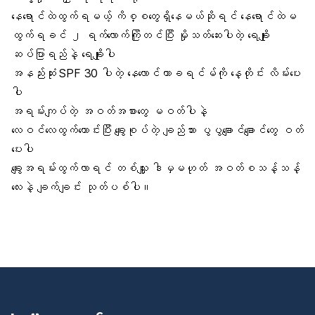
နေရောင်ထဲထွက်ရမယ့် ကိစ္စတွေရှိနေမယ်ဆိုရင် နေရောင်ထဲမ
ထွက်ရခင် ၂ ရက်လောက်​ကြိုတင်ပြီး မှိုသတ်ဆေးပါတဲ့
ရေချိုး
ဆပ်ပြာရည်
နဲ့
ရေချိုး
ပါ
အနည်းဆုံး
SPF
30 ပါတဲ့
နေလောင်ကာခရင်မ်
ကို နေ့တိုင်း လိမ်းပေး
ပါ
အရမ်းကျပ်တဲ့ အဝတ်အစားတွေ မဝတ်ပါနဲ့
လေဝင်လေထွက်ကောင်းပြီး ချွေးစုပ်တဲ့
ချည်သား
ပွပွချောင်ချောင်တွေ ဝတ်
ပေးပါ
ချွေး
အရမ်းထွက်လာရင် တစ်သျှူး ဒါမှမဟုတ် အဝတ်စသန့်သန့်
လေးနဲ့ ချက်ချင်း သုတ်ပစ်ပါ။