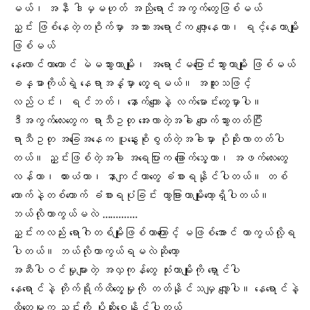
မယ်၊ အနီ ဒါမှမဟုတ် အညိုရောင်အကွက်တွေဖြစ်မယ်
ညှင်း ဖြစ်နေတဲ့တဝိုက်မှာ အသားအရောင်က ဖျော့နေတာ၊ ရင့်နေတာမျိုး
ဖြစ်မယ်
နေလောင်တာ
တောင် မဲမသွားတာမျိုး၊ အရောင်မပြောင်းသွားတာမျိုး ဖြစ်မယ်
ခန္ဓာကိုယ်ရဲ့ နေရာအနှံ့မှာ တွေ့ရမယ်။ အထူးသဖြင့်
လည်ပင်း၊ ရင်ဘတ်၊ နောက်ကျောနဲ့ လက်မောင်းတွေမှာပါ။
ဒီအကွက်လေးတွေက ရာသီဥတု အေးလာတဲ့အခါ ပျောက်သွားတတ်ပြီး
ရာသီဥတု အခြေအနေက
ပူနွေးစိုစွတ်
တဲ့အခါမှာ ပိုဆိုးလာတတ်ပါ
တယ်။ ညှင်းဖြစ်တဲ့အခါ အရေပြားက ခြောက်သွေ့တာ၊ အဖက်လေးတွေ
လန်တာ၊ ယားယံတာ၊
နာကျင်တာတွေ
ခံစားရနိုင်ပါတယ်။ တစ်
ယောက်နဲ့တစ်ယောက် ခံစားရပုံခြင်း ကွာခြားတာမျိုးတော့ရှိပါတယ်။
ဘယ်လိုကာကွယ်မလဲ ………….
ညှင်းကလည်း ရောဂါတစ်မျိုးဖြစ်တာကြောင့် မဖြစ်အောင် ကာကွယ်လို့ရ
ပါတယ်။ ဘယ်လိုကာကွယ်ရမလဲဆိုတော့
အဆီပါဝင်မှုများတဲ့
အလှကုန်တွေ
သုံးတာမျိုးကို ရှောင်ပါ
နေရောင်
နဲ့ တိုက်ရိုက်ထိတွေ့မှုကို တတ်နိုင်သမျှ လျှော့ပါ။ နေရောင်နဲ့
ထိတွေ့မှုက ညှင်းကို ပိုဆိုးစေနိုင်ပါတယ်