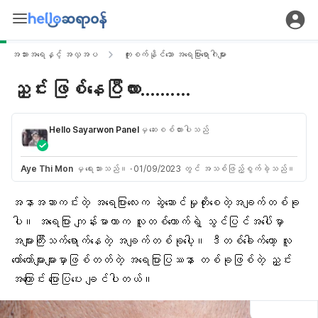
အသားအရေနှင့် အလှအပ
ကူးစက်နိုင်သော အရေပြားရောဂါများ
ညှင်း ဖြစ်နေပြီလား..........
Hello Sayarwon Panel
မှ ဆေးစစ်ထားပါသည်
Aye Thi Mon
မှ ရေးသားသည်။
·
01/09/2023 တွင် အသစ်ဖြည့်စွက်ခဲ့သည်။
အနာအဆာကင်းတဲ့
အရေပြား
လေးက ဆွဲဆောင်မှုတိုးစေတဲ့အချက်တစ်ခု
ပါ။ အရေပြား ကျန်းမာတာက လူတစ်ယောက်ရဲ့
သွင်ပြင်
အပေါ်မှာ
အများကြီးသက်ရောက်နေတဲ့ အချက်တစ်ခုပေါ့။ ဒီတစ်ခေါက်တော့ လူ
တော်တော်များများမှာဖြစ်တတ်တဲ့
အရေပြားပြဿနာ
တစ်ခုဖြစ်တဲ့
ညှင်း
အကြောင်း ပြောပြပေး ချင်ပါတယ်။