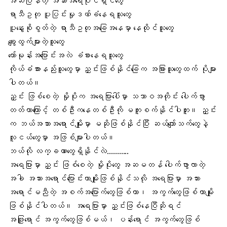
အဆီပြန်
တဲ့ အသားအရေပိုင်ရှင်တွေ
ရာသီဥတု
ပူပြင်းမှုဒဏ်ခံနေရသူတွေ
ပူနွေးစိုစွတ်တဲ့ ရာသီဥတုအခြေအနေမှာ နေထိုင်သူတွေ
ချွေးထွက်များ
တဲ့သူတွေ
ဟော်မုန်းအပြောင်းအလဲ
ခံစားနေရသူတွေ
ကိုယ်ခံအားနည်းသူတွေ
မှာ ညှင်းဖြစ်နိုင်ခြေက အခြားသူတွေထက် ပိုများ
ပါတယ်။
ညှင်း ဖြစ်စေတဲ့ မှိုပိုးက အရေပြားပေါ်မှာ သဘာဝအတိုင်း ပေါက်ဖွား
တတ်တာကြောင့် တစ်ဦးကနေတစ်ဦးကို မကူးစက်နိုင်ပါဘူး။ ညှင်း
က ဘယ်အသားအရောင်မျိုးမှာ မဆိုဖြစ်နိုင်ပြီး
ဆယ်ကျော်သက်တွေ
နဲ့
လူငယ်တွေမှာ အဖြစ်များပါတယ်။
ဘယ်လို
လက္ခဏာတွေ
ရှိနိုင်လဲ………..
အရေပြားမှာ ညှင်း ဖြစ်စေတဲ့ မှိုပိုးတွေ အဆမတန် ပေါက်ဖွားလာတဲ့
အခါ အသားအရောင်ပြောင်းတာမျိုးဖြစ်နိုင်သလို အရေပြားမှာ အသား
အရောင်မညီတဲ့ အစက်အပြောက်တွေဖြစ်တာ၊ အကွက်တွေဖြစ်တာမျိုး
ဖြစ်နိုင်ပါတယ်။ အရေပြားမှာ ညှင်းဖြစ်နေပြီဆိုရင်
အဖြူရောင် အကွက်တွေဖြစ်မယ်၊ ပန်းရောင် အကွက်တွေဖြစ်