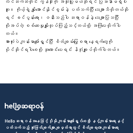
လိင်ဆက်ဆံတိုင်း ကွန်ဒုံးကို အသုံးပြုမယ်ဆိုရင် ပြဿနာမရှိပါ
ဘူး။ ကိုယ့်ရဲ့ မျိုးအောင်နိုင်စွမ်းနဲ့ ပတ်သက်ပြီး သေချာသိလိုတယ်ဆို
ရင် ခင်ပွန်းရော၊ ဇနီးသည်ပါ ဆရာဝန်နဲ့ သေချာပြသပြီး
လိုအပ်တဲ့ စစ်ဆေးမှုမျိုးလုပ်ကြည့်သင့်တယ်လို့ အကြံပေးလိုက်ပါ
တယ်။
အားလုံးပဲ ကျန်းမာပျော်ရွှင်ပြီး စိတ်ချမ်းမြေ့စရာ နေ့ရက်တွေကို
ပိုင်ဆိုင်ရပါစေလို့ ဆုတောင်းပေးရင်း နိဂုံးချုပ်လိုက်ပါတယ်။
Helloဆရာဝန်အနေဖြင့် ပိုမို ကျန်းမာပျော်ရွှင်စေဖို့ နှင့်ကျန်းမာရေးနှင့်
ပတ်သက်သည့် ဆုံးဖြတ်ချက်များ ချမှတ်ရာတွင် စိတ်ချရသော ကျန်းမာရေး