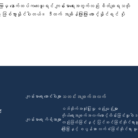
ကြာမှ နောက်ထပ်ကလေးယူရင် ကျန်းမာရေးအတွက်လည်း စိတ်ချရသလို
ည်း ဖြစ်သွားနိုင်ပါတယ်။ ဒီထက် အချိန်ကြာကြာ စောင့်နိုင်ရင် ပို
ကျန်းမာရေး ဆောင်းပါးများ
သတင်းအချက်အလက်
ဝဘ်ဆိုက်အသုံးပြုမှု စည်းမျဉ်းများ
်
ကိုယ်ရေးအချက်အလက်စောင့်ထိန်းခြင်းမူဝါ
ကျန်းမာရေး ကိရိယာများ
တည်းဖြတ်ခြင်းနှင့် ပြင်ဆင်ခြင်းဆိုင်ရာ
ကြော်ငြာနှင့် စပွန်ဆာ လက်ခံခြင်းဆိုင်ရာ 