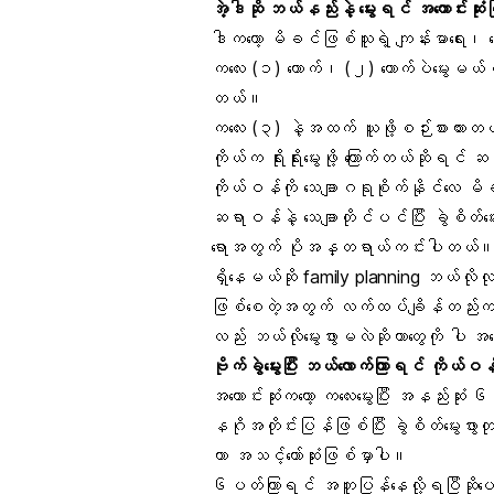
အဲ့ဒါဆို ဘယ်နည်းနဲ့ မွေးရင် အကောင်းဆု
ဒါကတော့ မိခင်ဖြစ်သူရဲ့ ကျန်းမာရေး၊
ကလေး (၁) ယောက်၊ (၂) ယောက်ပဲမွေးမယ်စိတ်က
တယ်။
ကလေး (၃) နဲ့အထက် ယူဖို့စဉ်းစားထားတယ်ဆိ
ကိုယ်က ရိုးရိုးမွေးဖို့ ကြောက်တယ်ဆိုရင် 
ကိုယ်ဝန်ကို သေချာဂရုစိုက်နိုင်လေ 
ဆရာဝန်နဲ့ သေချာတိုင်ပင်ပြီး ခွဲစိတ်
ရောအတွက် ပိုအန္တရာယ်ကင်းပါတယ်။ မ
ရှိနေမယ်ဆို family planning ဘယ်လိုလ
ဖြစ်စေတဲ့အတွက် လက်ထပ်ချိန်တည်းက က
လည်း ဘယ်လိုမွေးဖွားမလဲဆိုတာတွေကို ပ
ဗိုက်ခွဲမွေးပြီး ဘယ်လောက်ကြာရင် ကိုယ်
အကောင်းဆုံးကတော့ ကလေးမွေးပြီး အနည်းဆ
နဂိုအတိုင်းပြန်ဖြစ်ပြီး ခွဲစိတ်မွေးဖွာ
တာ အသင့်တော်ဆုံးဖြစ်မှာပါ။
၆ပတ်ကြာရင် အတူပြန်နေလို့ရပြီဆိုပေမယ