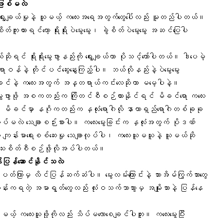
ံးဖြစ်မလဲ
 ရွေးချယ်မှုနဲ့ ယူမယ့် ကလေးအရေအတွက်တွေပေါ်လည်း မူတည်ပါတယ်။
ူးထားရင်တော့ ရိုးရိုးပဲမွေးမွေး၊ ခွဲစိတ်ပဲမွေးမွေး အဆင်ပြေပါ
ုရင် ရိုးရိုးမွေးဖွားနည်းကို ရွေးချယ်တာ ပိုသင့်တော်ပါတယ်။ ဒါပေမဲ့
ဆရာဝန်နဲ့ တိုင်ပင်ဆွေးနွေးကြည့်ပါ။ ဘယ်လိုနည်းနဲ့ပဲမွေးမွေး
မိခင်နဲ့ ကလေးအတွက် အန္တရာယ်ကင်းလေဆိုတာ မမေ့ပါနဲ့။
မွေးဖွားဖို့ အစကတည်းက ကြိုတင်စီစဉ်ထားနိုင်ရင် မိခင်ရော ကလေး
ိခင်မှာ နဂိုကတည်းက နှလုံးရောဂါလို နာတာရှည်ရောဂါတစ်ခုခု
ုပ်မလဲ သေချာစဉ်းစားပါ။ ကလေးမွေးခြင်းက နှလုံးအတွက် ပိုဒဏ်
ျန်းမာရေးစစ်ဆေးမှု သေချာလုပ်ပါ၊ ကလေးယူမယူနဲ့ ယူမယ်ဆို
ါ အသေးစိတ်စီစဉ်ဖို့လိုအပ်ပါတယ်။
ဝန်ပြန်ဆောင်နိုင်သလဲ
ုံး ၆ ပတ်ကြာမှ လိင်ပြန်ဆက်ဆံပါ။
မွေးလမ်းကြောင်း
နဲ့ သားအိမ်ကြွက်သားတွေ
းတုန်းကရတဲ့ အမာရွတ်တွေလည်း လုံးဝသက်သာသွားမှ အမျိုးသားနဲ့ ပြန်နေ
့် ကလေးယူဖို့ကိုလည်း သိပ်မလောစေချင်ပါဘူး။ ကလေးမွေးပြီး