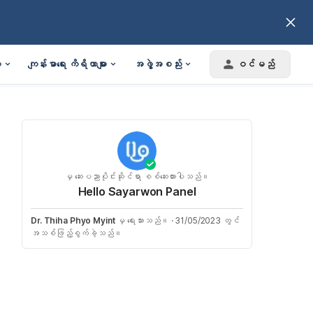
း
ကျန်းမာရေး ကိရိယာများ
အဖွဲ့အစည်း
ဝင်မည်
မှ ဆေးပညာပိုင်းဆိုင်ရာ စစ်ဆေးထားပါသည်။
Hello Sayarwon Panel
Dr. Thiha Phyo Myint
မှ ရေးသားသည်။
·
31/05/2023 တွင်
အသစ်ဖြည့်စွက်ခဲ့သည်။