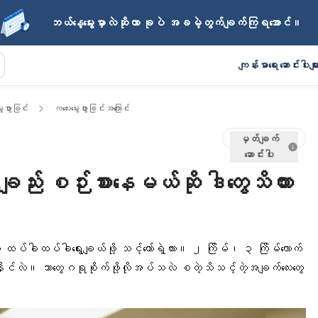
ဘယ်နေ့မွေးမှာလဲဆိုတာ ခုပဲ အခမဲ့တွက်ချက်ကြရအောင်။
ကျန်းမာရေး ဆောင်းပါးမျာ
းဖွားခြင်း
ကလေးမွေးဖွားခြင်းအကြောင်း
မှတ်ချက်
ဆောင်းပါး
ို့ချည်း စဉ်းစားနေမယ်ဆို ဒါတွေသိထား
ကို ထပ်ခါထပ်ခါရွေးချယ်ဖို့ သင့်တော်ရဲ့လား။ ၂ ကြိမ်၊ ၃ ကြိမ်လောက်
လာနိုင်လဲ။ ဘာတွေဂရုစိုက်ဖို့လိုအပ်သလဲ စတဲ့သိသင့်တဲ့အချက်လေးတွေ