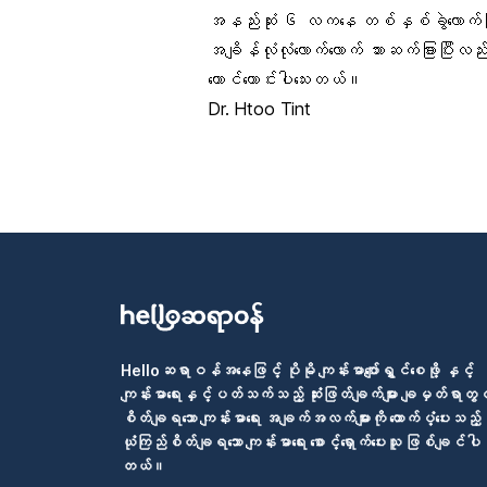
အနည်းဆုံး ၆ လကနေ တစ်နှစ်ခွဲလောက်
အချိန်လုံလုံလောက်လောက် သားဆက်ခြားပြီးလ
တောင်ကောင်းပါသေးတယ်။
Dr. Htoo Tint
Helloဆရာဝန်အနေဖြင့် ပိုမို ကျန်းမာပျော်ရွှင်စေဖို့ နှင့်
ကျန်းမာရေးနှင့်ပတ်သက်သည့် ဆုံးဖြတ်ချက်များ ချမှတ်ရာတွင
စိတ်ချရသော ကျန်းမာရေး အချက်အလက်များကို ထောက်ပံ့ပေးသည့်
ယုံကြည်စိတ်ချရသော ကျန်းမာရေး စောင့်ရှောက်ပေးသူ ဖြစ်ချင်ပါ
တယ်။