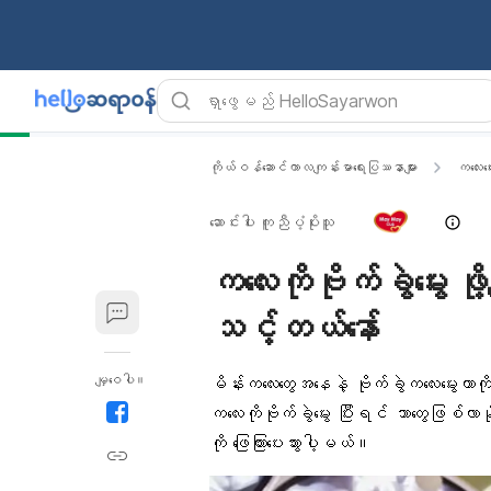
ကိုယ်ဝန်ဆောင်ကာလကျန်းမာရေးပြဿနာများ
ကလေးမွေ
ဆောင်းပါး ကူညီပံ့ပိုးသူ
ကလေးကိုဗိုက်ခွဲမွေး ဖ
သင့်တယ်နော်
မျှဝေပါ။
မိန်းကလေးတွေအနေနဲ့ ဗိုက်ခွဲကလေးမွေးတာ
ကလေးကိုဗိုက်ခွဲမွေး ပြီးရင် ဘာတွေဖြစ်
ကို ဖြေကြားပေးသွားပါ့မယ်။