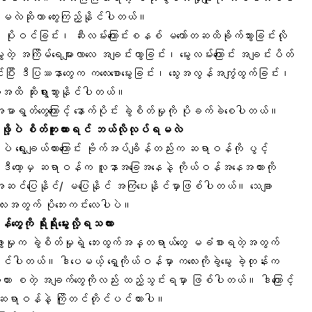
လဲဆိုတာ တွေးကြည့်နိုင်ပါတယ်။
်း၊ ပိုးဝင်ခြင်း၊ ဆီးလမ်းကြောင်းစနစ် မတော်တဆထိခိုက်သွားခြင်းလို
တဲ့ အကြိမ်ရေများလာလေ အချင်းကွာခြင်း၊ မွေးလမ်းကြောင်း အချင်းပိတ်
်ပြီး ဒီပြဿနာတွေက ကလေးစောမွေးခြင်း၊ သွေးအလွန်အကျွံထွက်ခြင်း၊
ထိ ဆိုးရွားသွားနိုင်ပါတယ်။
ာရွတ်တွေကြောင့် နောက်ပိုင်း ခွဲစိတ်မှုကို ပိုခက်ခဲစေပါတယ်။
မွေးဖို့ပဲ စိတ်ကူးထားရင် ဘယ်လိုလုပ်ရမလဲ
ို့ပဲ ရွေးချယ်ထားကြောင်း ဗိုက်အပ်ချိန်တည်းက ဆရာဝန်ကို ပွင့်
ါ။ ဒီတော့မှ ဆရာဝန်က လူနာအခြေအနေနဲ့ ကိုယ်ဝန်အနေအထားကို
ို့ အဆင်ပြေနိုင်/ မပြေနိုင် အကြံပေးနိုင်မှာဖြစ်ပါတယ်။ သေချာ
လေးအတွက် ပိုဘေးကင်းလေပါပဲ။
ွေကို ရိုးရိုးမွေးလို့ရသလား
ေးဖွားမှုက ခွဲစိတ်မှုရဲ့ ဘေးထွက်အန္တရာယ်တွေ မခံစားရတဲ့အတွက်
ါတယ်။ ဒါပေမယ့် ရှေ့ကိုယ်ဝန်မှာ ကလေးကိုခွဲမွေး ခဲ့တုန်းက
း စတဲ့ အချက်တွေကိုလည်း ထည့်သွင်းရမှာ ဖြစ်ပါတယ်။ ဒါကြောင့်
ယ်ဆို ဆရာဝန်နဲ့ ကြိုတင်တိုင်ပင်ထားပါ။