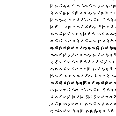
ပြုလုပ်ရရင် ဘယ်လောက်အန္တရာယ်များမ
ခွဲစိတ်မှုလုပ်ချိန်မှာ သွေးထွက်များခြင
ပြဿနာတွေ ဖြစ်နိုင်ပါတယ်။ ဗိုက်ခွဲမွေး
ခြင်း၊ အချင်းကပ်ခြင်းတွေ ပိုကြုံရနိုင
သားအိမ်ထုတ်ပစ်ရခြင်းလို အခြေအနေတွေအ
နောက်ပြီး ပထမခွဲစိတ်မှုက ကျန်ခဲ့တဲ့အမ
နောက်ပိုင်းကိုယ်ဝန်တွေမှာလည်း ဗိုက်ခွဲ
အကောင်းဆုံးနည်းလမ်းကတော့ ကိုယ်ကခွဲမွေးဖ
ပွင့်လင်းလင်းပြောဆိုတိုင်ပင်ကြည့်ပ
သေချာစမ်းသပ်ကြည့်ရှုပြီး ဗိုက်ခွဲမွေးဖ
ကြိုတင် စီစဉ်ထားနိုင်လေ မိခင်နဲ့ က
တစ်ကြိမ်ဗိုက်ခွဲမွေးပြီးရင် နောက်ကိုယ်ဝန်တ
ယေဘူယျအားဖြင့်တော့ ရပါတယ်။ ရိုးရိုးမွ
မိခင်လည်း မြန်မြန်ပြန်သက်သာလာနိုင်ပ
ချုပ်ရိုးအနေအထား၊ ခုကိုယ်ဝန်အနေအထာ
ရှေ့အခေါက်က ခွဲမွေးပြီး ခုရိုးရိုးမွေးမ