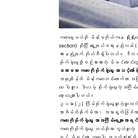
ကလေးမွေးမယ်ဆို မိန်းမကိုယ်ကနေ
ရိုးရိုးမ
section
) ဆိုပြီး ရွေးချယ်စရာနည်းလမ်း
အားနည်းချက် ကိုယ်စီရှိပါတယ်။ ဒီတစ်ခေါက
ဗိုက်ခွဲမွေးဖို့စဉ်းစားထားတဲ့ မိခင်လောင်း
ခဏခဏ ကလေးကိုဗိုက်ခွဲမွေး တာသင့်တော်ရဲ့
အခုချိန်ထိ မိန်းကလေးတစ်ယောက်ဟာ အကြိမ်
သေး ပါဘူး။ ဒါပေမဲ့ ဗိုက်ခွဲမွေးတဲ့အကြိမ်
တော့ သေချာပါတယ်။
ဥပမာ (၂) ကြိမ်ဗိုက်ခွဲမွေးဖူးတဲ့သူထက် (
သားအိမ်ထိခိုက်မိတာ
၊ အမာရွတ်ဖြစ်တာတွ
ကလေးကိုဗိုက်ခွဲမွေး တာအကြိမ်ရေများလာရ
ကလေးကိုဗိုက်ခွဲမွေး တယ်ဆိုတာ လွယ်ကူတဲ
ရင် မိခင်ရော ကလေးပါ အသက်ဆုံးရှုံးနိုင