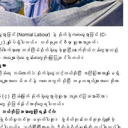
ွေးဖွားခြင်း
(Normal Labour) နဲ့ ဗိုက်ခွဲကလေးမွေးဖွားခြင်း (
C-
 (၂) မျိုးပဲရှိပါတယ်။ တစ်ခုချင်းစီမှာ သူ့အားသာချက်၊
်မှာတော့ တစ်ကြိမ်ဗိုက်ခွဲမွေးခဲ့ဖူးပြီး နောက်ကိုယ်ဝန်တွေမှာလည်း
တွေ အမေးများတဲ့မေးခွန်းလေးတွေကို ပြောပြချင်ပါတယ်။
လား
ရေ ဘယ်လောက်ပဲ ဗိုက်ခွဲမွေးသင့်တယ်ဆိုပြီး အကြံပြုထားတာမျိုးမရှိ
ရေများလာလေ
မိခင်နဲ့ ကလေး
အတွက် ပိုပြီး အန္တရာယ်များလာလေ ဆိုတာ
၄) ကြိမ်မြောက် ဗိုက်ခွဲမွေးဖွားတဲ့သူမှာ အချင်းပြဿနာပေါ်တာ၊
ေ ပိုဖြစ်နိုင်တာကိုတွေ့ရပါတယ်။
င် ဘယ်လိုပြဿနာတွေကြုံရနိုင်လဲ
့ ခွဲစိတ်မှုတစ်ခု မဟုတ်ပါဘူး။ ခွဲစိတ်တုန်းတစ်ခုခုလွဲချော်ခဲ့
်ပါတယ်။ သတိကြီးကြီးထားရတဲ့ ဒီလိုခွဲစိတ်မှုမျိုးကို ထပ်ခါထပ်ခါ