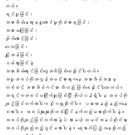
တယ်။
ရင်ပူခြင်း၊
အစာအိမ်နေရာမှပူလောင်မှုကိုခံစားရခြင်း၊
အစာမကြေခြင်း၊
ဗိုက်အောင့်ခြင်း၊
လေထခြင်း၊
ပျို့အန်ခြင်း၊
ဝမ်းသွားခြင်းနဲ့
အစာအိမ်ရောင်ခြင်းတွေ
အထိဖြစ်စေနိုင်ပါတယ်။
အပူအစပ်ကိုအလွန်အမင်းစားရာကနေ အစာအိမ်အနာမှ
တစ်ဆင့် အစာအိမ်ကင်ဆာ ထိလည်း ဖြစ်စေနိုင်ပါသေးတယ်။
အရင်ကအစပ်မကြိုက်သူဖြစ်ပြီး ကိုယ်ဝန်ရှိပါမှ အစပ်ကို
ချဉ်ခြင်းတက်လာပါက ပိုဂရုစိုက်ပါ။ ပမာဏနည်းနည်းကနေ
စစားပါ။ အစပ်များများကိုတစ်ပြိုင်နက်တည်းမစားလိုက်ပါနဲ့။
အစပ်ကိုချဉ်ခြင်းတက်တာနဲ့ပဲ စားမယ့် ထမင်းအနပ်တိုင်းမှာ
အစပ်ကိုချည်းထည့်သွင်းမစားပါနဲ့။ ရေဓာတ်ပြည့်ဝနေဖို့လည်း