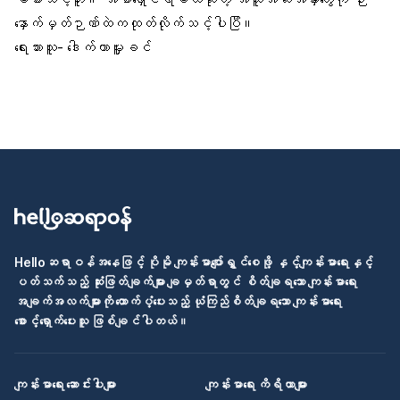
နှောက်မှတ်ဉာဏ်ထဲကထုတ်လိုက်သင့်ပါပြီ။
ရေးသားသူ- ဒေါက်တာမှူးခင်
Helloဆရာဝန်အနေဖြင့် ပိုမို ကျန်းမာပျော်ရွှင်စေဖို့ နှင့်ကျန်းမာရေးနှင့်
ပတ်သက်သည့် ဆုံးဖြတ်ချက်များ ချမှတ်ရာတွင် စိတ်ချရသော ကျန်းမာရေး
အချက်အလက်များကို ထောက်ပံ့ပေးသည့် ယုံကြည်စိတ်ချရသော ကျန်းမာရေး
စောင့်ရှောက်ပေးသူ ဖြစ်ချင်ပါတယ်။
ကျန်းမာရေး ဆောင်းပါးများ
ကျန်းမာရေး ကိရိယာများ