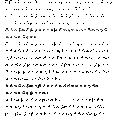
ကြပြန်ပါတယ်။ ဒါပေမဲ့ မေမေအများစုဟာ
သန္ဓေသား
ကိုထိခိုက်မှာ
စိုးလို့အစပ်ပါတဲ့အစားအစာတွေကိုရှောင်တတ်ကြပါတယ်။
ကိုယ်ဝန်ဆောင်ချိန်မှာရော နို့တိုက်ချိန်မှာပါအစပ်ကိုရှောင်ဖို့
အမှန်တကယ်လိုအပ်လားဆိုတာမေးစရာရှိလာပါတယ်။
ကိုယ်ဝန်ဆောင်ချိန်အစပ်စားခြင်းဟာမွေးလာမယ့်
ဘေဘီလေး
အတွက်
အန္တရာယ်ရှိလား။
ကိုယ်ဝန်ဆောင်ချိန်အစပ်စားခြင်းဟာ မိမိရဲ့
ရင်သွေးလေး
ကိုလုံးဝ
မထိခိုက်နိုင်ပါဘူး။ ၁၀၀ ရာခိုင်နှုန်းစိတ်ချရပါတယ်။
အချို့သောလေ့လာမှုတွေကတော့ ကိုယ်ဝန်ဆောင်ချိန်စားလိုက်တဲ့ အရသာတွေ
ဟာ ရေမြွာရည်ကိုသက်ရောက်မှုရှိတယ်ဆိုထားပါတယ်။ မည်သို့ပင်
ဆိုစေကာမူ ကိုယ်ဝန်ဆောင်ချိန်မှာ အစပ်လုံးဝမစားသင့်ဘူးဆိုတဲ့
အယူအဆကိုမေ့ပစ်လိုက်နိုင်ပါပြီ။
ဒါဆိုကိုယ်ဝန်ဆောင်ချိန်အစပ်စားခြင်းဟာသင့်အတွက်ရော
အန္တရာယ်ရှိနိုင်သလား။
အဓိကပြောပြချင်တဲ့အချက်လာပါပြီ။ အပူအစပ်စားခြင်းဟာ
ပမာဏလွန်ကဲသွားခဲ့ရင် ကိုယ်ဝန်ဆောင်ချိန်မှာမှမဟုတ်ပါ
ဘူး။ ပုံမှန်အချိန်မှာပါ သင့်
ကျန်းမာရေးကိုထိခိုက်စေနိုင်
ပါ