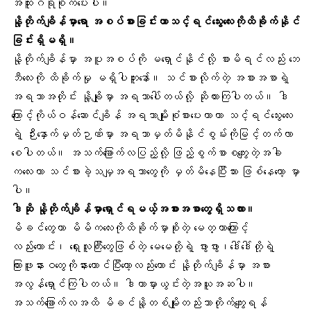
အထူးဂရုစိုက်ပေးပါ။
နို့တိုက်ချိန်မှာရော အစပ်စားခြင်းဟာသင့်ရင်သွေးလေးကိုထိခိုက်နိုင်
ခြင်းရှိမရှိ။
နို့တိုက်ချိန်မှာ အပူအစပ်ကို မရှောင်နိုင်လို့ စားမိရင်လည်း ဘေ
ဘီလေးကို ထိခိုက်မှု မရှိပါဘူးနော်။ သင်စားလိုက်တဲ့ အစားအစာရဲ့
အရသာအတိုင်း နို့ချိုမှာ အရသာပေါ်တယ်လို့ ဆိုထားကြပါတယ်။ ဒါ
ကြောင့်ကိုယ်ဝန်ဆောင်ချိန် အရသာမျိုးစုံစားပေးတာဟာ သင့်ရင်သွေးလေး
ရဲ့ ဉီးနှောက်မှတ်ဉာဏ်မှာ အရသာမှတ်မိနိုင်စွမ်းကိုမြင့်တက်လာ
စေပါတယ်။ အသက်ခြောက်လပြည့်လို့ ဖြည့်စွက်စာစကျွေးတဲ့အခါ
ကလေးဟာ သင်စားခဲ့သမျှအရသာတွေကို မှတ်မိနေပြီးသား ဖြစ်နေတော့ မှာ
ပါ။
ဒါဆို နို့တိုက်ချိန်မှာရှောင်ရမယ့်အစားအစာတွေရှိသလား။
မိခင်တွေဟာ မိမိကလေးကိုထိခိုက်မှာစိုးတဲ့ မေတ္တာကြောင့်
လည်းကောင်း၊ ရှေးလူကြီးတွေဖြစ်တဲ့ မေမေတို့ရဲ့ ဖွားဖွား၊ဒေါ်ဒေါ်တို့ရဲ့
ကြားဖူးနားဝတွေကိုနားယောင်ပြီးတော့လည်းကောင်း နို့တိုက်ချိန်မှာ အစား
အလွန်ရှောင်ကြပါတယ်။ ဒါဟာမှားယွင်းတဲ့အယူအဆပါ။
အသက်ခြောက်လအထိ မိခင်နို့တစ်မျိုးတည်းသာတိုက်ကျွေးရန်