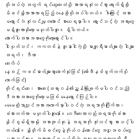
လိုအပ်တဲ့ အတွက် ရင်သွေးလေးထံသို့ အာဟာရစုံလင်စွာ ရောက်ရှိဖို့
မိခင်နို့ဟာအာဟာရပြည့်ဝနေဖို့လိုအပ်ပါတယ်။ ဒါကြောင့် အစား
မရှောင်ဘဲ စုံလင်မျှတအောင် စားပေးရမှာပါ။ ရှောင်သင့်တဲ့ အရာတွေ
မရှိဘူးလားဆိုတော့မဟုတ်ပါဘူး။ ရှိပါတယ်။
အောက်ပါအစားအစာတွေကိုတော့ရှောင်ပါ။
ငါးပုတ်သင်၊ ကကတစ်နဲ့ တူနာငါးကဲ့သို့ မာကျူရီဓာတ်များတဲ့ ငါးများ
အရက်၊ ဘီယာ
ဆေးလိပ်
နေ့စဉ် ကဖင်းဓာတ်များစွာသောက်သုံးခြင်း (ကော်ဖီနှစ်ခွက်ထက်ပို
သောက်ခြင်း)
တိုင်းရင်းဆေး၊ အားဆေး (ဆရာဝန်၏ညွှန်ကြားချက်မပါဝင်သည့်)
ဒီအစားအစာတွေကိုတော့မဖြစ်မနေရှောင်ကြဉ်ပါ။
မေမေတို့သာလျှင်အစားအသောက်မှာပါဝင်တဲ့ အရသာကိုကြိုက်တာ၊
ခံစားတတ်တာ မဟုတ်ပါဘူးနော်။ ဘေဘီလေးဟာလည်းအရသာကိုခံစား
နိုင်စွမ်းရှိတာမို့ အစာအုပ်စုနဲ့ အရသာကို စုံလင်စွာ စားသင့်ပါ
တယ်နော်။ နို့တိုက်မိခင်တွေနဲ့ကိုယ်ဝန်ဆောင်တွေ အပူအစပ်တွေ
မစားသင့်ဘူး။ အစာရှောင်ရမယ်ဆိုတဲ့ အယူအဆအမှားတွေကို ဉီး