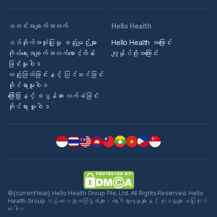
သတင်းအချက်အလက်
Hello Health
ဝဘ်ဆိုက်အသုံးပြုမှု စည်းမျဉ်းများ
Hello Health အကြောင်း
ကိုယ်ရေးအချက်အလက်စောင့်ထိန်း
ကျွန်ုပ်တို့အကြောင်း
ခြင်းမူဝါဒ
တည်းဖြတ်ခြင်းနှင့် ပြင်ဆင်ခြင်း
ဆိုင်ရာမူဝါဒ
ကြော်ငြာနှင့် စပွန်ဆာ လက်ခံခြင်း
ဆိုင်ရာ မူဝါဒ
©{currentYear} Hello Health Group Pte. Ltd. All Rights Reserved. Hello
Health Group သည် ဆေးပညာအကြံဉာဏ်များ၊ ရောဂါရှာဖွေမှုများနှင့် ကုသမှုများ မပြုလုပ်
ပေးပါ။