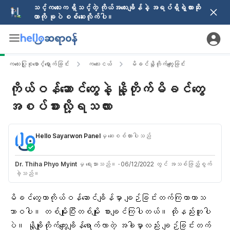
သင့်ကလေးက ရှိသင့်တဲ့ ကိုယ်အလေးချိန်နဲ့ အရပ်ရှိရဲ့လားဆို
တာကို ခုပဲ စစ်ဆေးလိုက်ပါ။
ကလေးပြုစုစောင့်ရှောက်ခြင်း
ကလေးငယ်
မိခင်နို့တိုက်ကျွေးခြင်း
ကိုယ်ဝန်ဆောင်တွေနဲ့ နို့တိုက်မိခင်တွေ
အစပ်စားလို့ရသလား
Hello Sayarwon Panel
မှ ဆေးစစ်ထားပါသည်
Dr. Thiha Phyo Myint
မှ ရေးသားသည်။
·
06/12/2022 တွင် အသစ်ဖြည့်စွက်
ခဲ့သည်။
မိခင်တွေ
ဟာ
ကိုယ်ဝန်ဆောင်ချိန်
မှာ ချဉ်ခြင်းတက်ကြတာဟာသ
ဘာဝပါ။ တစ်မျိုးပြီးတစ်မျိုး စားချင်ကြပါတယ်။ ထိုနည်းတူပါ
ပဲ။
နို့ချိုတိုက်ကျွေးချိန်
ရောက်လာတဲ့ အခါမှာလည်း ချဉ်ခြင်းတက်