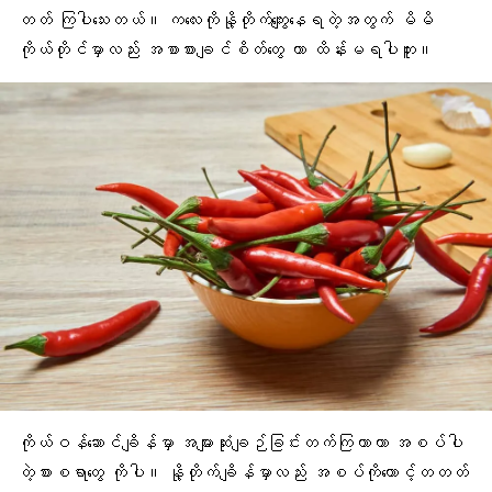
တတ် ကြပါသေးတယ်။ ကလေးကိုနို့တိုက်ကျွေးနေရတဲ့အတွက် မိမိ
ကိုယ်တိုင်မှာလည်း
အစာစားချင်စိတ်
တွေ ဟာ ထိန်းမရပါဘူး။
ကိုယ်ဝန်ဆောင်ချိန်မှာ အများဆုံးချဉ်ခြင်းတက်ကြတာဟာ
အစပ်ပါ
တဲ့စားစရာတွေ
ကိုပါ။ နို့တိုက်ချိန်မှာလည်း အစပ်ကိုတောင့်တတတ်