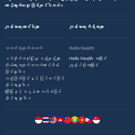
စောင့်ရှောက်ပေးသူ ဖြစ်ချင်ပါတယ်။
ကျန်းမာရေး ဆောင်းပါးများ
ကျန်းမာရေး ကိရိယာများ
သတင်းအချက်အလက်
Hello Health
ဝဘ်ဆိုက်အသုံးပြုမှု စည်းမျဉ်းများ
Hello Health အကြောင်း
ကိုယ်ရေးအချက်အလက်စောင့်ထိန်း
ကျွန်ုပ်တို့အကြောင်း
ခြင်းမူဝါဒ
တည်းဖြတ်ခြင်းနှင့် ပြင်ဆင်ခြင်း
ဆိုင်ရာမူဝါဒ
ကြော်ငြာနှင့် စပွန်ဆာ လက်ခံခြင်း
ဆိုင်ရာ မူဝါဒ