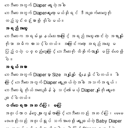
ဘေဘီလေးအတွက် Diaper ရွေးတဲ့အခါ
ဘေဘီလေးအတွက် Diaperရွေးတော့မယ်ဆိုရင် ဒီအချက်လေးတွေကို
ထည့်သွင်းစဉ်းစားဖို့ လိုပါမယ်။
အရည်အသွေး
ဘေဘီလေးက အရမ်းနုနယ်သေးတာကြောင့် အရည်အသွေး ကောင်းတဲ့ အရာမျိုး
ကိုသာ အဓိက ထားသင့်ပါတယ်။ အကြောင်းကတော့ အရည်အသွေး မ
ပြည့်ဝတဲ့ ပစ္စည်းတွေကြောင့် ဘေဘီလေးကို ထိခိုက်တာမျိုး မဖြစ်စေဖို့
ပါ။
အရွယ်အစား
ဘေဘီလေးအတွက် Diaperမှာ Size အမျိုးမျိုး ရှိနေနိုင်ပါတယ်။ ဒါ
ကြောင့် ဘေဘီလေးအတွက် Diaper ရွေးချယ်တဲ့အခါ အသက်အရွယ်၊
ဘေဘီလေးရဲ့ ကိုယ်အလေးချိန်နဲ့ သင့်တော်မယ့် Diaper မျိုးကို ရွေးစေ
ချင်ပါတယ်။
ဝတ်ပေးရတာ အဆင်ပြေ၊ မပြေ
အလုပ်တာဝန်တွေ များလွန်းတာကြောင့် ဘေဘီလေးလည်း အဆင်ပြေ၊ မေမေ
ဖေဖေတို့လည်း အလုပ်ရှုပ် သက်သာစေဖို့ ရွေးချယ်တဲ့ Baby Diaper