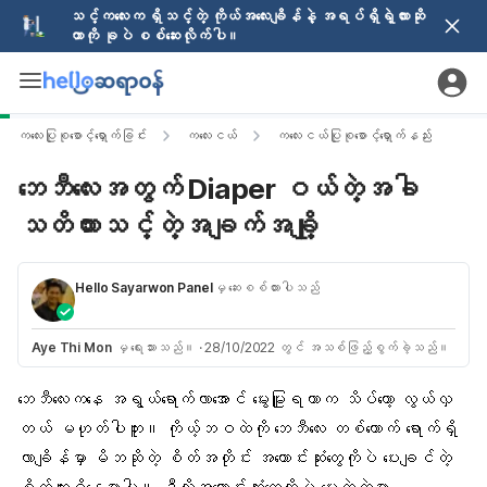
သင့်ကလေးက ရှိသင့်တဲ့ ကိုယ်အလေးချိန်နဲ့ အရပ်ရှိရဲ့လားဆို
တာကို ခုပဲ စစ်ဆေးလိုက်ပါ။
ကလေးပြုစုစောင့်ရှောက်ခြင်း
ကလေးငယ်
ကလေးငယ်ပြုစုစောင့်ရှောက်နည်း
ဘေဘီလေးအတွက် Diaper ဝယ်တဲ့အခါ
သတိထားသင့်တဲ့အချက်အချို့
Hello Sayarwon Panel
မှ ဆေးစစ်ထားပါသည်
Aye Thi Mon
မှ ရေးသားသည်။
·
28/10/2022 တွင် အသစ်ဖြည့်စွက်ခဲ့သည်။
ဘေဘီလေး
ကနေ အရွယ်ရောက်လာအောင် မွေးမြူရတာက သိပ်တော့ လွယ်လှ
တယ် မဟုတ်ပါဘူး။ ကိုယ့်ဘဝထဲကို ဘေဘီလေး တစ်ယောက် ရောက်ရှိ
လာချိန်မှာ
မိဘ
ဆိုတဲ့ စိတ်အတိုင်း အကောင်းဆုံးတွေကိုပဲ ပေးချင်တဲ့