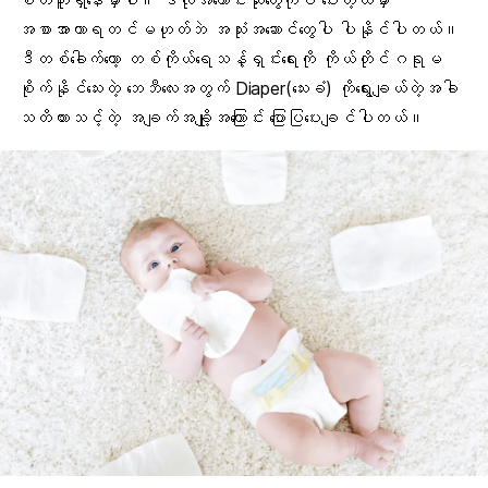
စိတ်ကူးရှိနေမှာပါ။ ဒီလိုအကောင်းဆုံးတွေကိုပဲ ပေးတဲ့ထဲမှာ
အစာအာဟာရ
တင်မဟုတ်ဘဲ အသုံးအဆောင်တွေပါ ပါနိုင်ပါတယ်။
ဒီတစ်ခေါက်တော့
တစ်ကိုယ်ရေသန့်ရှင်းရေး
ကို ကိုယ်တိုင်ဂရုမ
စိုက်နိုင်သေးတဲ့ ဘေဘီလေးအတွက် Diaper(သေးခံ) ကိုရွေးချယ်တဲ့အခါ
သတိထားသင့်တဲ့ အချက်အချို့အကြောင်း ပြောပြပေးချင်ပါတယ်။