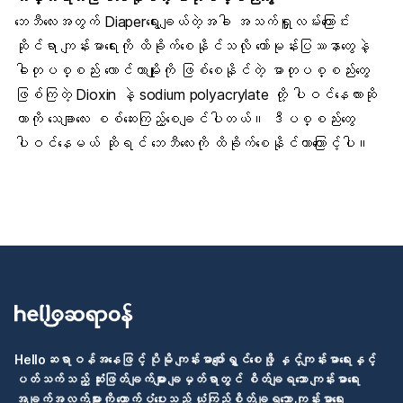
ဘေဘီလေးအတွက် Diaperရွေးချယ်တဲ့အခါ
အသက်ရှူလမ်းကြောင်း
ဆိုင်ရာ ကျန်းမာရေးကို ထိခိုက်စေနိုင်သလို
ဟော်မုန်းပြဿနာတွေ
နဲ့
ဓါတုပစ္စည်း လောင်တာမျိုးကို ဖြစ်စေနိုင်တဲ့ ဓာတုပစ္စည်းတွေ
ဖြစ်ကြတဲ့ Dioxin နဲ့ sodium polyacrylate တို့ ပါဝင်နေလားဆို
တာကို သေချာလေး စစ်ဆေးကြည့်စေချင်ပါတယ်။ ဒီပစ္စည်းတွေ
ပါဝင်နေမယ် ဆိုရင် ဘေဘီလေးကို ထိခိုက်စေနိုင်တာကြောင့်ပါ။
Helloဆရာဝန်အနေဖြင့် ပိုမို ကျန်းမာပျော်ရွှင်စေဖို့ နှင့်ကျန်းမာရေးနှင့်
ပတ်သက်သည့် ဆုံးဖြတ်ချက်များ ချမှတ်ရာတွင် စိတ်ချရသော ကျန်းမာရေး
အချက်အလက်များကို ထောက်ပံ့ပေးသည့် ယုံကြည်စိတ်ချရသော ကျန်းမာရေး