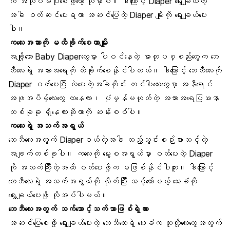
က အလုပ်မပိုစေဖို့တော့ လိုမှာပါ။ ဒါကြောင့် Diaper ရွေးချယ်တဲ့
အခါ ဝတ်ဆင်ပေးရတာ အဆင်ပြေတဲ့ Diaper မျိုးကို ရွေးချယ်ပေး
ပါ။
ကလေးအသား
ကို မထိခိုက်စေတာမျိုး
အချို့သော Baby Diaperတွေမှာ ပါဝင်နေတဲ့ ဓာတုပစ္စည်းတွေက ဘေ
ဘီလေးရဲ့ အသားအရေကို ထိခိုက်စေနိုင်ပါတယ်။ ဒါကြောင့် ဘေဘီလေးကို
Diaper ဝတ်ပေးပြီး လဲပေးတဲ့အခါတိုင်း တင်ပါးလေးတွေမှာ
အနီရောင်
အဖုအပိမ့်လေးတွေ
ထနေလား၊ ပုံမှန်မဟုတ်တဲ့
အသားအရေပြဿနာ
တစ်ခုခု ရှိနေလားဆိုတာကို ဆန်းစစ်ပါ။
ကလေးရဲ့
အသက်အရွယ်
ဘေဘီလေးအတွက် Diaperဝယ်တဲ့အခါ ထည့်သွင်းစဉ်းစားသင့်တဲ့
အချက်တစ်ခုပါ။ ကလေးကို မွေးစအရွယ်မှာ ဝတ်ပေးတဲ့ Diaper
ကို အသက်ကြီးတဲ့အထိ ဝတ်ပေးဖို့က မဖြစ်နိုင်ပါဘူး။ ဒါကြောင့်
ဘေဘီလေးရဲ့ အသက်အရွယ်ကို လိုက်ပြီး သင့်တော်မယ့် သေးခံကို
ရွေးချယ်ပေးဖို့ လိုအပ်ပါမယ်။
ဘေဘီလေးအတွက် သက်သောင့်သက်သာဖြစ်ရဲ့လား
အဆင်ပြေစေဖို့ ရွေးချယ်ပေးတဲ့ ဘေဘီလေးရဲ့ သေးခံက သူတို့လေးတွေအတွက်