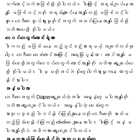
သက်သောင့်သက်သာဖြစ်ဖို့ လိုပါတယ်။ ဒါကြောင့် အရမ်းကျပ်နေတာ
မျိုး မဖြစ်သင့်သလို အရမ်းချောင်နေတာမျိုးလည်း မဖြစ်သင့်ပါ
ဘူး။ဘေဘီလေး
လှုပ်ရှားမှု
တိုင်းအတွက် အဆင်ပြေနေတာမျိုး ဖြစ်ဖို့
သတိထားပေးဖို့ လိုပါမယ်။
လေဝင်လေထွက်ကောင်းရဲ့လား
ဒါကလည်း မဖြစ်မနေ ထည့်သွင်းစဉ်းစားရမယ့် အချက်တစ်ခု
ပေါ့။ ဘေဘီလေး သေးခံလောင်တာကြောင့်
အရေပြားပွန်းတာ
၊ လောင်တာမျိုး မ
ဖြစ်စေဖို့အတွက်လေဝင်လေထွက် ကောင်းတာမျိုးကို သတိထား ရွေးချယ်ပေး
ဖို့ လိုပါမယ်။ ဒါမှ မလိုအပ်ဘဲ ပိုးတွေ ပေါက်ဖွားမှုကနေ ကာကွယ်
နိုင်မှာပါ။
အနံ့မပါတာ
ဘေဘီလေးအတွက် Diaperရွေးချယ်တဲ့အခါ
အမွှေးနံ့တွေ
မပါတာမျိုးကို
သတိထား ရွေးစေချင်ပါတယ်။ အမွှေးနံ့ပါတဲ့ သေးခံတွေက
ဓာတုပစ္စည်း
ပါဝင်နိုင်ခြေပိုများနေသလို ဘေဘီလေးကို ဓာတ်မ
တည့်ဖြစ်စေနိုင်ခြေလည်း တော်တော်လေး များနေတာပါ။ ဒါကြောင့် အနံ့ မ
ပါတာမျိုးကိုပဲ အဓိကထား ရွေးစေချင်ပါတယ်။
အန္တရာယ်ဖြစ်စေနိုင်တဲ့ ဓာတုပစ္စည်းတွေ