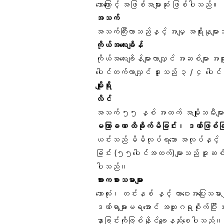
သောကြောင့် အဖြစ်အများဆုံး ဖြစ်ပါသည်။ အခြ
အသက်
အသက်ကြီးလာသည်နှင့် အမျှ အရိုးနုများသ
ကိုယ်အလေးချိန်
ကိုယ်အလေးချိန်များလာလျှင် အဆစ်များ 
ပေါင်တက်လာလျှင် ဒူးသည် ၃ / ၄ ပေါင
မျိုးရိုး
လိင်
အသက် ၅၅ နှစ် အထက် အမျိုးသမီးများသည
မကြာခဏ ထိခိုက်မိခြင်း၊ ဒဏ်ဖြစ်ခြ
ယင်းသည် မိမိလုပ်ရသော အလုပ်နှင့် 
ခြင်း (၅၅ပေါင်အထက်)များသည် ဒူးဆစ်များ
ပါသည်။
အားကစားသမားများ
ဘောလုံး၊ တင်းနစ် နှင့် တာဝေးအပြေးသမားမျ
ဒဏ်ရာများမရအောင် အထူးဂရုစိုက်ပြီး အဆစ်
နာခြင်းကိုဖြစ်နိုင်ချေနည်းစေပါသည်။ ဒ