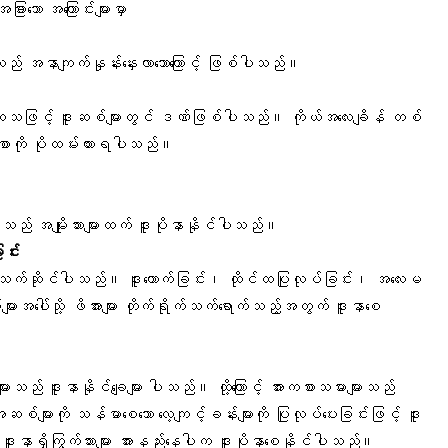
ားသော အကြောင်းများမှာ
ည် အနာကျက်နှုန်းနှေးလာသောကြောင့် ဖြစ်ပါသည်။
အထူးသဖြင့် ဒူးဆစ်များတွင် ဒဏ်ဖြစ်ပါသည်။ ကိုယ်အလေးချိန် တစ်
်စာကို ပိုထမ်းထားရပါသည်။
် အမျိုးသားများထက် ဒူးပိုနာနိုင်ပါသည်။
င်း
သက်ဆိုင်ပါသည်။ ဒူးထောက်ခြင်း၊ ထိုင်ထပြုလုပ်ခြင်း၊ အလေးမ
အပေါ်သို့ ဖိအားများ တိုက်ရိုက်သက်ရောက်သည့်အတွက် ဒူးနာစေ
ားသည် ဒူးနာနိုင်ချေများ ပါသည်။ ထို့ကြောင့် အားကစားသမားများသည်
များကို သန်မာစေသော လေ့ကျင့်ခန်းများကို ပြုလုပ်ပေးခြင်းဖြင့် ဒူး
ူးနာရှိကြွက်သားများ အားနည်းနေပါက ဒူးပိုနာစေနိုင်ပါသည်။