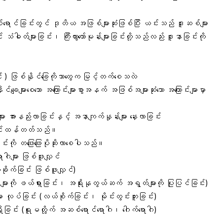
င်ခြင်းတွင် ဒုတိယ အဖြစ်များဆုံးဖြစ်ပြီး ယင်းသည် ဒူးဆစ်များ
ါတ်များခြင်း၊ ကြီးထွားဟော်မုန်းများခြင်းတို့သည်လည်း ဒူးနာခြင်းကို
း ) ဖြစ်နိုင်ခြေကိုဘာတွေက မြင့်တက်စေသလဲ
င်ချေများစေသော အကြောင်းများစွာအနက် အဖြစ်အများဆုံးသော အကြောင်းမျာမှာ
းနည်းလာခြင်းနှင့် အနာကျက်နှုန်းများ နှေးလာခြင်း
ိုပြင်းထန်တတ်သည်။
်းကို တဖြေးဖြေးပိုဆိုးလာစေပါသည်။
ဂါများ ဖြစ်ဖူးလျှင်
ထိခိုက်ခြင်း ဖြစ်ဖူးလျှင်)
နုများကို ဖယ်ရှားခြင်း၊ အရိုးနုတွယ်ဆက် အရွတ်များကို ပြုပြင်ခြင်း)
 လုပ်ခြင်း (လယ်စိုက်ခြင်း၊ မိုင်းတွင်းတူးခြင်း)
းရှိခြင်း (ရူမတွိုက် အဆစ်ရောင်ရောဂါ၊ ဂေါက်ရောဂါ)