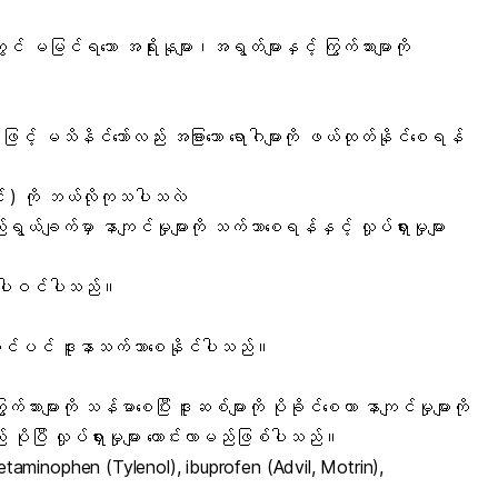
ွင် မမြင်ရသော အရိုးနုများ၊အရွတ်များနှင့် ကြွက်သားမျာကို
းဖြင့် မသိနိင်သော်လည်း အခြားသော ရောဂါများကို ဖယ်ထုတ်နိုင်စေရန်
်း ) ကို ဘယ်လိုကုသပါသလဲ
်ချက်မှာ နာကျင်မှုများကို သက်သာစေရန်နှင့် လှုပ်ရှားမှုများ
လုံးပါဝင်ပါသည်။
လျှင်ပင် ဒူးနာသက်သာစေနိုင်ပါသည်။
ွက်သားများကို သန်မာစေပြီး ဒူးဆစ်များကို ပိုခိုင်စေကာ နာကျင်မှုများကို
ပိုပြီ လှုပ်ရှားမှုများ ကောင်းလာမည်ဖြစ်ပါသည်။
etaminophen (Tylenol), ibuprofen (Advil, Motrin),