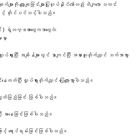
က်များကို လျှော့ချခြင်းများပြုလုပ်နိုင်သော်လည်း တိကျသော သတင်း
င့် တိုင်ပင်သင့်ပါသည်။
်း ) ရဲ့လက္ခဏာတွေကဘာတွေလဲ
မှာ
ုပ်ရှားပြီး အချိန်များတွင် နာကျင်ပြီး အနားယူလိုက်လျှင် သက်သာသွား
်းနေတတ်ပြီး လှုပ်ရှားလိုက်လျှင် ပြေလျော့သွားပါသည်။
်ကျွတ်မြည်ခြင်း ဖြစ်ပါသည်။
ပြီး မာနေခြင်းဖြစ်ပါသည်။
ြောင့် ရောင်ရမ်းခြင်းဖြစ်ပါသည်။