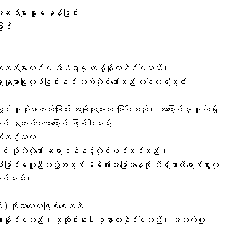
့် အဆစ်များ မူမမှန်ခြင်း
ြင်း
က ညဘက်များတွင်ပါ အိပ်ရာမှ လန့်နိုးလာနိုင်ပါသည်။
းမှုများပြုလုပ်ခြင်းနှင့် သက်ဆိုင်သော်လည်း တခါတရံတွင်
။
် ဒူးပိုနာတတ်ကြောင်း အချို့သူများက ပြောပါသည်။ အကြောင်းမှာ ဒူးထဲရှိ
တွင် နာကျင်စေသောကြောင့် ဖြစ်ပါသည်။
ဆုံသင့်သလဲ
ြင် ပိုသိလိုသော် ဆရာဝန်နှင့်တိုင်ပင်သင့်သည်။
ပုံခြင်းမတူညီသည့်အတွက် မိမိ၏အခြေအနေကို သိရှိကာထိရောက်စွာကု
သင့်သည်။
်း ) ကိုဘာတွေကဖြစ်စေသလဲ
ာဂါဖြစ်လာနိုင်ပါသည်။ လူတိုင်းနီးပါး ဒူးနာလာနိုင်ပါသည်။ အသက်ကြီး