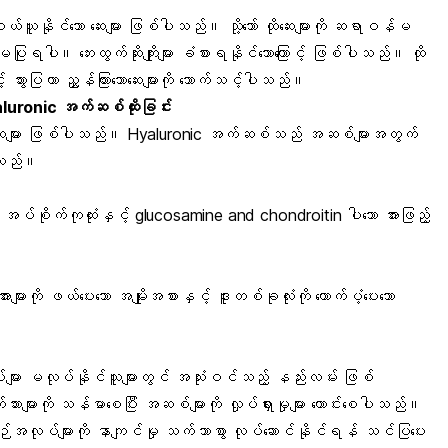
်ယူနိုင်သော ဆေးများ ဖြစ်ပါသည်။ သို့သော် ထိုဆေးများကို ဆရာဝန်မ
ြုရပါ။ ဘေးထွက်ဆိုးကျိုးများ ခံစားရနိုင်သောကြောင့် ဖြစ်ပါသည်။ ထို
ွားပြကာ ညွှန်ကြားသောဆေးများကို သောက်သင့်ပါသည်။
့ Hyaluronic အက်ဆစ်ထိုးခြင်း
ျဆေးများ ဖြစ်ပါသည်။ Hyaluronic အက်ဆစ်သည် အဆစ်များအတွက်
ါသည်။
း၊ အပ်စိုက်ကုထုံးနှင့် glucosamine and chondroitin ပါသော အားဖြည့်
းများကို ဖယ်ပေးသော အမျိုးအစားနှင့် ဒူးတစ်ခုလုံးကို ထောက်ပံ့ပေးသော
်များ မလုပ်နိုင်သူများတွင် အသုံးဝင်သည့် နည်းလမ်း ဖြစ်
များကို သန်မာစေပြီး အဆစ်များကို လှုပ်ရှားမှုများ ကောင်းစေပါသည်။
့စဉ်အလုပ်များကို နာကျင်မှု သက်သာစွာ လုပ်ဆောင်နိုင်ရန် သင်ပြပေး