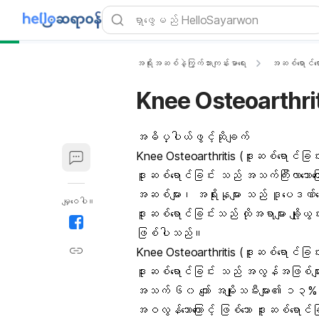
အရိုးအဆစ်နဲ့ကြွက်သားကျန်းမာရေး
အဆစ်ရောင်ရော
Knee Osteoarthriti
အဓိပ္ပါယ်ဖွင့်ဆိုချက်
Knee Osteoarthritis (ဒူးဆစ်ရောင်ခြ
ဒူးဆစ်ရောင်ခြင်း သည် အသက်ကြီးလာသောက
အဆစ်များ၊ အရိုးနုများ သည် ဒူပေဒဏ်
မျှဝေပါ။
ဒူးဆစ်ရောင်ခြင်းသည် ထိုအရာများ ချို့ယွင်း
ဖြစ်ပါသည်။
Knee Osteoarthritis (ဒူးဆစ်ရောင်ခြ
ဒူးဆစ်ရောင်ခြင်း သည် အလွန်အဖြစ်မျ
အသက် ၆၀ ကျော် အမျိုးသမီးများ၏ ၁၃% 
အဝလွန်သောကြောင့် ဖြစ်သော ဒူးဆစ်ရောင်ခ