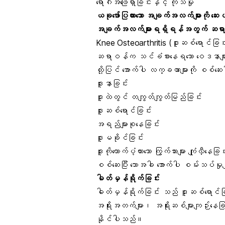
ရောဂါအဖြေရှာခြင်းနှင့် ကုသမှု
ယခုဖော်ပြထားသော အချက်အလက်များကို ဆေး
အချက်အလက်များရရှိရန်အတွက် ဆရာဝန
Knee Osteoarthritis (ဒူးဆစ်ရောင်ခြ
ဆရာဝန်က သင်ခံစားနေရသော ဝေဒနာများကို
ထို့ပြင် အောက်ပါ လက္ခဏာများကို စစ်ဆ
ဒူးနာခြင်း
ဒူးထဲတွင် တကျွတ်ကျွတ်မြည်ခြင်း
ဒူးဆစ်ရောင်ခြင်း
အရည်များစုနေခြင်း
ဒူးမခိုင်ခြင်း
ဒူးကိုထောက်ပံ့ထားသော ကြွက်သားများ ကျုံလှီနေခြင
စစ်ဆေးပြီး သောအခါ အောက်ပါ စမ်းသပ်မှု
ဓါတ်မှန်ရိုက်ခြင်း
ဓါတ်မှန်ရိုက်ခြင်း သည် ဒူးဆစ်ရောင်
အရိုးအတက်များ၊ အရိုးဆစ်များကျဉ်းနေခြင
နိုင်ပါသည်။