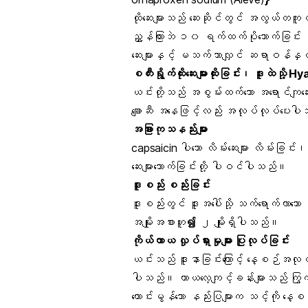
ထိုဆေးများသည် ဆေးဆိုင်တွင် အလွယ်တကူဝယ
ညွှန်ကြားဘဲ ၁၀ ရက်ထက်ပိုသောက်ခြင်း မပ
ဆေးများနှင့် မသက်သာလျှင် ဆရာဝန်နှင့် သ
စတီးရွိုက်ထိုးဆေးများထိုးခြင်း၊ ဒူးထဲသို
ယင်းတို့သည် အစွမ်းထက်သော အရောင်က
ချောဆီ အနေဖြင့်လည်း အလုပ်လုပ်ပေးပ
အခြားကုသနည်းများ
capsaicin ပါသော လိမ်းဆေးများ လိမ်းခြင်
ဆေးများသောက်ခြင်းတို့ ပါဝင်ပါသည်။
ဒူးစည်း စည်းခြင်း
ဒူးစည်းတွင် ဒူးအပေါ်သို့ သက်ရောက်လာသော အာ
အမျိုးအစားဟူ
၍
၂ မျိုးရှိပါသည်။
ကိုယ်ကာယ လှုပ်ရှားမှုများ ပြုလုပ်ခြင်း
ယင်းသည် ဒူးနာခြင်းကြောင့် နေ့စဉ်အလုပ
ပါသည်။ ကာယလေ့ကျင့်ခန်းများသည် ကြွက်သား
ကောင်းမွန်သော နည်းပြများက သင့်ကို နေ