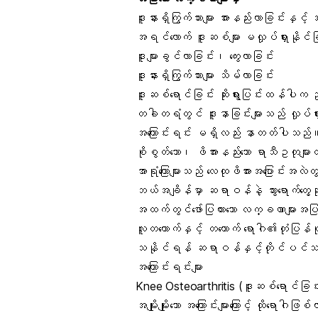
ဒူးနားရှိကြွက်သားများ အားနည်းလာခြင်းနှင
အရင်လောက် ဒူးဆစ်များ မလှုပ်ရှားနိုင်ခ
ဒူးများခွင်လာခြင်း၊ ကွေးလာခြင်း
ဒူးနားရှိကြွက်သားများ သိမ်လာခြင်း
ဒူးဆစ်ရောင်ခြင်း ဆိုးရွားပြင်းထန်ပါ
တခါတရံတွင် ဒူးနာခြင်းများသည် လှုပ်ရှာ
အကြောင်းရင်း မရှိလည်း နာတတ်ပါသည်
စိုစွတ်သော၊ ဖိအားနည်းသော ရာသီဥတုများတွင
အာရုံကြောများသည် လေထုဖိအားအပြောင်းအလဲ
ဘယ်အချိန်မှာ ဆရာဝန်နဲ့ သွားရောက်တွေ့
အထက်တွင်ဖော်ပြထားသော လက္ခဏာများအပ
လူတယောက်နှင့် တယောက် ရောဂါ၏တုံပြန်
သနိုင်ရန် ဆရာဝန်နှင့်တိုင်ပင်
အကြောင်းရင်းများ
Knee Osteoarthritis (ဒူးဆစ်ရောင်ခြင
အမျိုးမျိုးသော အကြောင်းများကြောင့် ထိုရေ