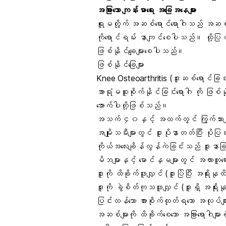
အခြားသော ကျန်းမာရေး အခြေအနေများ
ရူမတွိုက် အဆစ်ရောင်ရောဂါသည် အဆစ်ရော
ကိုရောင်ရမ်း နာကျင်စေပါသည်။ ထို့ပြင် သံဓ
ဖြစ်နိုင်ချေများစေပါသည်။
ဖြစ်နိုင်ခြေများ
Knee Osteoarthritis (ဒူးဆစ်ရောင်ခြင်
အာရုံမစူးစိုက်နိုင်ခြင်းရောဂါ ကို ဖြစ်နို
အောက်ပါတို့ဖြစ်သည်။
အသက် ၄၀နှင့် အထက်တွင် ကြွက်သားများ အာ
အမျိုးသမီးများတွင် ဒူးပိုနာတတ်ပြီး ပ
ကိုယ်အလေးချိန်လွန်ကဲခြင်းသည် ဒူးနာခြင
မိဘများနှင့် မောင်နှမများတွင် အလားတူရော
ဒူးကို ထိခိုက်ဖူးလျှင် (ဒူးပြဲပြီး အရိုးနု
ဒူးကို ခွဲစိတ်ကုသဖူးလျှင် (ဒူးရှိ အရိုး
ပြင်းထန်သော အားစိုက်ထုတ်ရသော အလုပ်များ
အဆစ်များကို ထိခိုက်စေသော အခြားရောဂါမျာ