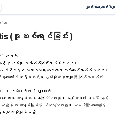
ကျန်းမာရေး ဆောင်းပါးမျာ
ဂါများ
s (ဒူးဆစ်ရောင်ခြင်း )
င်း ) ကဘာလဲ။
ြောင့် ဒူးဆစ်များ ဒဏ်ဖြစ်ခြင်းသာဖြစ်ပါသည်။
ပေ ခံနိုင်ရန် သဘာဝတရားကပေးထားသော လက်ဆောင်များဖြစ်ပါသည်။
သွားသောကြောင် အရိုးအဆစ်များ ပွတ်တိုက်မှုအားများပြီး ဖြစ်လာရခြင်း
င်း ) က ဘယ်လောက်အဖြစ်များသလဲ
ားသော အဆစ်ရောင် ဝေဒနာဖြစ်ပါသည်။ အမျိုသားများ၏ ၁၀% နှင့်
သည် ဒူးဆစ်ရောင်ခြင်းကို ခံစာရပါသည်။ အသက်ကြီးလာသောကြောင့်
ြင်းများက ပိုများပါသည်။