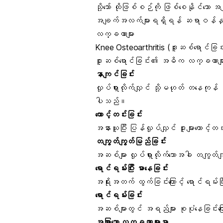
သို့သော် ထိုဖြစ်စဉ်ကို ဖြစ်စေနိုင်သော အချ
အချက်အလက်များရရှိရန် ဆရာဝန်နှ
လက္ခဏာများ
Knee Osteoarthritis (ဒူးဆစ်ရောင်ခြင
ဒူးဆစ်ရောင်ခြင်း၏ အဓိက လက္ခဏာများ
နာကျင်ခြင်း
လှုပ်ရှားလိုက်လျှင် သို့မဟုတ် တနေကုန် လှ
ပါသည်။
တောင့်တင်းခြင်း
အနားယူပြီး ပြန်လှုပ်လျှင် ဒူးများတောင့်တင
တကျွတ်ကျွတ်မြည်ခြင်း
အဆစ်များ လှုပ်ရှားလိုက်သောအခါ တကျွတ
ရောင်ရမ်းပြီး မာနေခြင်း
အရိုးအတက် ထွက်ခြင်းကြောင့် ရောင်ရမ်း
ရောင်ရမ်းခြင်း
အဆစ်များတွင် အရည်များ စုပုံနေခြင်းက
အခြားသော လက္ခဏာများမှာ