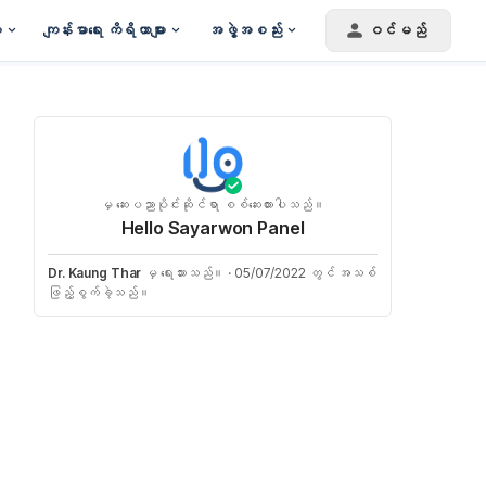
း
ကျန်းမာရေး ကိရိယာများ
အဖွဲ့အစည်း
ဝင်မည်
မှ ဆေးပညာပိုင်းဆိုင်ရာ စစ်ဆေးထားပါသည်။
Hello Sayarwon Panel
Dr. Kaung Thar
မှ ရေးသားသည်။
·
05/07/2022 တွင် အသစ်
ဖြည့်စွက်ခဲ့သည်။