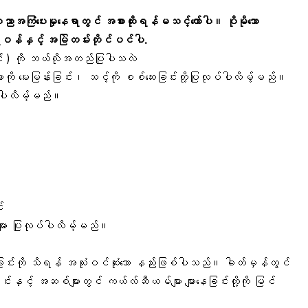
ပညာအကြံပေးမှုနေရာတွင် အစားထိုးရန်မသင့်တော်ပါ။ ပိုမိုသော
်နှင့် အမြဲတမ်းတိုင်ပင်ပါ.
င်း ) ကို ဘယ်လိုအတည်ပြုပါသလဲ
 မေးမြန်းခြင်း၊ သင့်ကို စစ်ဆေးခြင်းတို့ပြုလုပ်ပါလိမ့်မည်။
ေးပါလိမ့်မည်။
်း
များ ပြုလုပ်ပါလိမ့်မည်။
ခြင်းကို သိရန် အသုံးဝင်ဆုံးသော နည်းဖြစ်ပါသည်။ ဓါတ်မှန်တွင်
်းနှင့် အဆစ်များတွင် ကယ်လ်ဆီယမ်များ များနေခြင်းတို့ကို မြင်