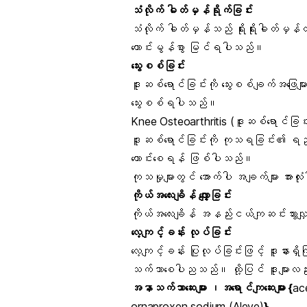
သံလိုက် ဓါတ်မှန်ရိုက်ခြင်း
သံလိုက် ဓါတ်မှန်သည် ရိုးရိုးဓါတ်မှန်တ
ကောင်းမွန်စွာ မြင်ရပါသည်။
သွေးစစ်ခြင်း
ဒူးဆစ်ရောင်ခြင်းကို သွေးစစ်ချက်အဖြေမျာ
သွေးစစ်ရပါသည်။
Knee Osteoarthritis (ဒူးဆစ်ရောင်ခြင
ဒူးဆစ်ရောင်ခြင်းကို ကုသရခြင်း၏ ရည်ရွယ
ကောင်းစေရန် ဖြစ်ပါသည်။
ကုသမှုများတွင် အောက်ပါ အချက်များ အား
ကိုယ်အလေးချိန် လျှော့ခြင်း
ကိုယ်အလေးချိန် အနည်းငယ်ကျဆင်းသွား
လေ့ကျင့်ခန်း လုပ်ခြင်း
လေ့ကျင့်ခန်း ပြုလုပ်ခြင်းဖြင့် ဒူးနားရှိကြ
သက်သာစေပါညသည်။ ထို့ပြင် ဒူးများလည်း 
အနာသက်သာဆေးများ ၊အရောင်ကျဆေးများ {
ac
ornaproxen sodium (Aleve)
}